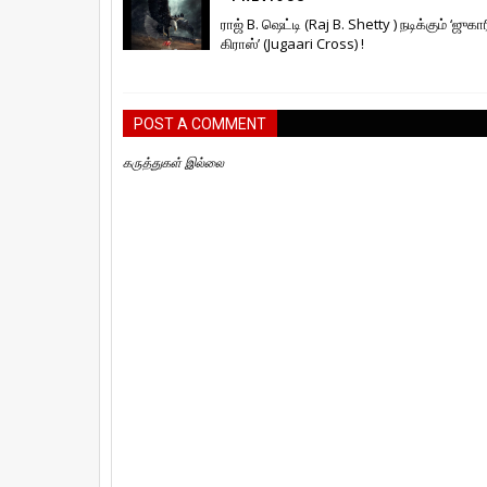
ராஜ் B. ஷெட்டி (Raj B. Shetty ) நடிக்கும் ‘ஜுகார
கிராஸ்’ (Jugaari Cross) !
POST A COMMENT
கருத்துகள் இல்லை