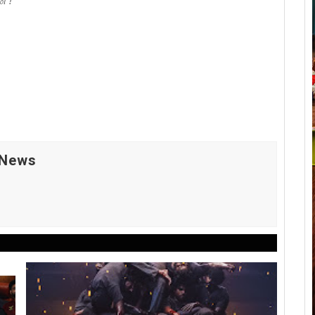
ை !
 News