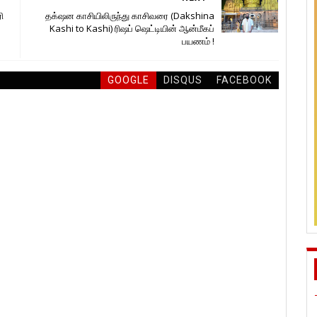
ி
தக்‌ஷன காசியிலிருந்து காசிவரை (Dakshina
Kashi to Kashi) ரிஷப் ஷெட்டியின் ஆன்மீகப்
பயணம் !
GOOGLE
DISQUS
FACEBOOK