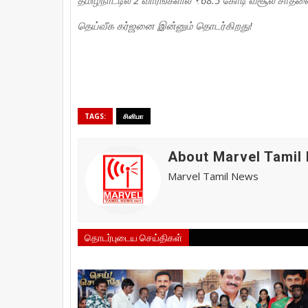
தமிழ்நாட்டில் 2 வாரங்களில் ₹68.5 கோடி வசூல் சாதன
தெய்வீக கர்ஜனை இன்னும் தொடர்கிறது!
TAGS:
சினிமா
About Marvel Tamil
Marvel Tamil News
தொடர்புடைய செய்திகள்