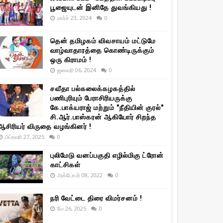
பூஜையுடன் இனிதே துவங்கியது !
மார்ச் 23, 2024
0
தென் தமிழகம் விவசாயம் மட்டுமே
வாழ்வாதாரத்தை கொண்டிருக்கும்
ஒரு கிராமம் !
ஜனவரி 06, 2024
0
சவீதா பல்கலைக்கழகத்தில்
பணிபுரியும் பேராசிரியருக்கு
கே.பாக்யராஜ் மற்றும் "நீதியின் குரல்"
சி.ஆர்.பாஸ்கரன் ஆகியோர் சிறந்த
ஆசிரியர் விருதை வழங்கினர் !
பிப்ரவரி 27, 2025
0
புலிமேடு வனப்பகுதி எழில்மிகு ட்ரோன்
காட்சிகள்
அக்டோபர் 08, 2022
0
நரி வேட்டை திரை விமர்சனம் !
மே 26, 2025
0