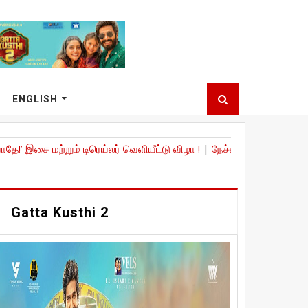
ENGLISH
்றும் டிரெய்லர் வெளியீட்டு விழா !
|
நேச்சுரல் ஸ்டார்' நானி நடித்திருக்க
Gatta Kusthi 2