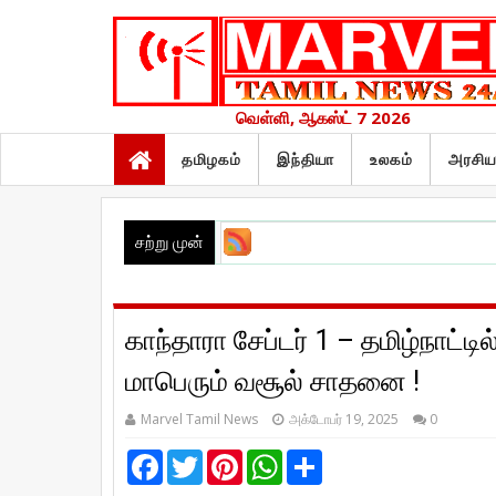
வெள்ளி, ஆகஸ்ட் 7 2026
தமிழகம்
இந்தியா
உலகம்
அரசிய
சற்று முன்
காந்தாரா சேப்டர் 1 – தமிழ்நாட்டி
மாபெரும் வசூல் சாதனை !
Marvel Tamil News
அக்டோபர் 19, 2025
0
F
T
P
W
S
a
w
i
h
h
c
i
n
a
a