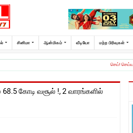
ல்
சினிமா
ஆன்மிகம்
வீடியோ
மற்ற பிரிவுகள்
செய்! செய்யாதே!’ இசை மற
ல் ₹68.5 கோடி வசூல் !, 2 வாரங்களில்