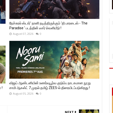
நேச்சுரல் ஸ்டார்' நானி நடித்திருக்கும் 'தி பாரடைஸ் - The
!
Paradise ' படத்தின் டீசர் வெளியீடு !
August 07, 2026
0
விஜய் ஆண்டனியின் உணர்வுபூர்வ குடும்ப நாடகமான நூறு
 !
சாமி ஆகஸ்ட் 7 முதல் தமிழ் ZEE5-ல் திரையிடப்படுகிறது !
August 05, 2026
0
NEXT