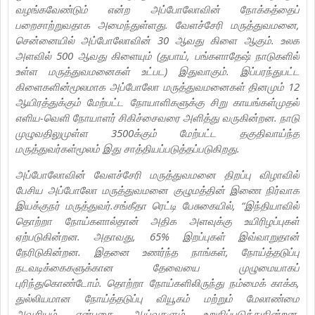
வழங்கவேண்டும் என்ற அப்போலோவின் நோக்கத்தைப்
பறைசாற்றுவதாக அமைந்துள்ளது. வேளச்சேரி மருத்துவமனை,
சென்னையில் அப்போலோவின் 30 ஆவது கிளை ஆகும். உலக
அளவில் 500 ஆவது கிளையும் (துபாய், பங்களாதேஷ் நாடுகளில்
உள்ள மருத்துவமனைகள் உட்பட) இதுவாகும். இப்பரந்துபட்ட
கிளைகளின்மூலமாக அப்போலோ மருத்துவமனைகள் தினமும் 12
ஆயிரத்துக்கும் மேற்பட்ட நோயாளிகளுக்கு சிறு காயங்கள்முதல்
எளிய-வெளி நோயாளர் சிகிச்சைவரை அளித்து வருகின்றன. நாடு
முழுவதிலுமுள்ள 3500க்கும் மேற்பட்ட தகுதிவாய்ந்த
மருத்துவர்கள்மூலம் இது சாத்தியப்படுத்தப்படுகிறது.
அப்போலோவின் வேளச்சேரி மருத்துவமனை திறப்பு விழாவில்
பேசிய அப்போலோ மருத்துவமனை குழுமத்தின் இணை நிர்வாக
இயக்குநர் மருத்துவர்.சங்கீதா ரெட்டி பேசுகையில், “இந்தியாவில்
தொற்றா நோய்களால்தான் அதிக அளவுக்கு உயிரிழப்புகள்
ஏற்படுகின்றன. அதாவது, 65% இறப்புகள் இவ்வாறுதான்
நேரிடுகின்றன. இதனை உணர்ந்த நாங்கள், நோய்த்தடுப்பு
நடவடிக்கைகளுக்கான தேவையை முழுமையாகப்
புரிந்துகொண்டோம். தொற்றா நோய்களிலிருந்து நம்மைக் காக்க,
துல்லியமான நோய்த்தடுப்பு வியூகம் மற்றும் மேலாண்மை
அவசியம் என்பதை ஆய்வுகளும் உறுதிப்படுத்துகின்றன.