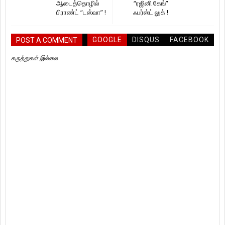
ஆடைத்தொழில்
“ரஜினி கேங்”
பிராண்ட் “டஸ்வா” !
ஃபர்ஸ்ட் லுக் !
GOOGLE
DISQUS
FACEBOOK
POST A COMMENT
கருத்துகள் இல்லை