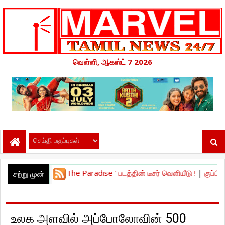
வெள்ளி, ஆகஸ்ட் 7 2026
ைஸ் - The Paradise ' படத்தின் டீசர் வெளியீடு !
|
குப்பி’ திரைப்படத்தி
சற்று முன்
உலக அளவில் அப்போலோவின் 500