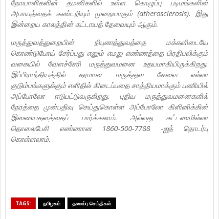
நோயாளிகளின் தமனிகளில் உள்ள கொழுப்பு படிமங்களின்
அபாயத்தைக் கண்டறியும் முறையாகும் (atherosclerosis). இது
இன்றைய காலத்தின் கட்டாயத் தேவையும் ஆகும்.
மருத்துவத்துறையின் நிபுணத்துவத்தை மக்களிடையே
கொண்டுபோய் சேர்ப்பது எனும் எமது எண்ணத்தை பிரதிபலிக்கும்
வகையில் வேளச்சேரி மருத்துவமனை உதயமாகியிருக்கிறது.
இப்பிராந்தியத்தில் தரமான மருத்துவ சேவை எல்லா
குடும்பங்களுக்கும் எளிதில் கிடைப்பதை சாத்தியமாக்கும் பணியில்
அப்போலோ ஈடுபட்டுவருகிறது. புதிய மருத்துவமனைகளில்
நேரத்தை முன்பதிவு செய்துகொள்ள அப்போலோ கிளினிக்கின்
இணையதளத்தைப் பார்க்கலாம். அல்லது கட்டணமில்லா
தொலைபேசி எண்ணான 1860-500-7788 -ஐத் தொடர்பு
கொள்ளலாம்.
TAGS:
தமிழகம்
தலைப்பு செய்திகள்