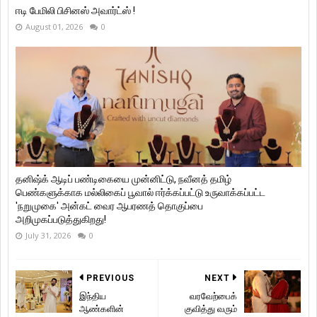
ஈடி பேமிலி பிசினஸ் அவார்ட்ஸ் !
August 01, 2026
0
தனிஷ்க் ஆடிப் பண்டிகையை முன்னிட்டு, நவீனத் தமிழ்
பெண்களுக்காக மல்லிகைப் பூவால் ஈர்க்கப்பட்டு உருவாக்கப்பட்ட
'நறுமுகை' அன்கட் வைர ஆபரணத் தொகுப்பை
அறிமுகப்படுத்துகிறது!
July 31, 2026
0
PREVIOUS
NEXT
இந்திய
வரவேற்பைக்
ஆண்களின்
குவித்து வரும்