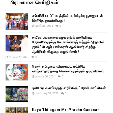
பிரபலமான செய்திகள்
ஃபேமிலி படம்” படத்தின் படப்பிடிப்பு பூஜையுடன்
இனிதே துவங்கியது !
மார்ச் 23, 2024
0
சவீதா பல்கலைக்கழகத்தில் பணிபுரியும்
பேராசிரியருக்கு கே.பாக்யராஜ் மற்றும் "நீதியின்
குரல்" சி.ஆர்.பாஸ்கரன் ஆகியோர் சிறந்த
ஆசிரியர் விருதை வழங்கினர் !
பிப்ரவரி 27, 2025
0
தென் தமிழகம் விவசாயம் மட்டுமே
வாழ்வாதாரத்தை கொண்டிருக்கும் ஒரு கிராமம் !
ஜனவரி 06, 2024
0
புலிமேடு வனப்பகுதி எழில்மிகு ட்ரோன் காட்சிகள்
அக்டோபர் 08, 2022
0
Ilaya Thilagam Mr. Prabhu Ganesan