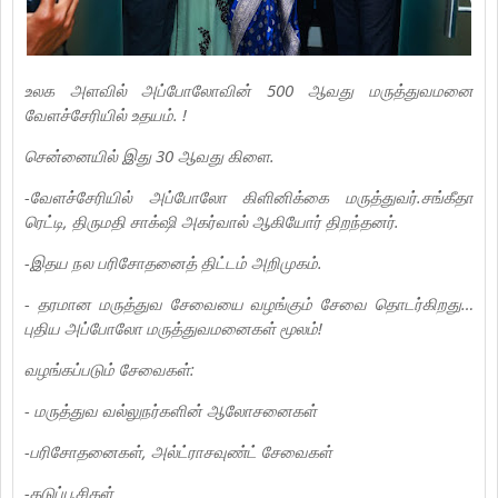
உலக அளவில் அப்போலோவின் 500 ஆவது மருத்துவமனை
வேளச்சேரியில் உதயம். !
சென்னையில் இது 30 ஆவது கிளை.
-வேளச்சேரியில் அப்போலோ கிளினிக்கை மருத்துவர்.சங்கீதா
ரெட்டி, திருமதி சாக்‌ஷி அகர்வால் ஆகியோர் திறந்தனர்.
-இதய நல பரிசோதனைத் திட்டம் அறிமுகம்.
- தரமான மருத்துவ சேவையை வழங்கும் சேவை தொடர்கிறது…
புதிய அப்போலோ மருத்துவமனைகள் மூலம்!
வழங்கப்படும் சேவைகள்:
- மருத்துவ வல்லுநர்களின் ஆலோசனைகள்
-பரிசோதனைகள், அல்ட்ராசவுண்ட் சேவைகள்
-தடுப்பூசிகள்