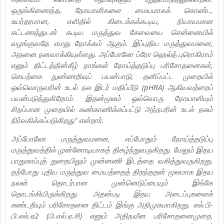
ஒருங்கிணைந்த, நோயாளிகளை மையமாகக் கொண்ட,
உயர்தரமான, எளிதில் கிடைக்கக்கூடிய, நியாயமான
கட்டணத்துடன் கூடிய மருத்துவ சேவையை சென்னையில்
வழங்குவதே எமது நோக்கம் ஆகும். இப்புதிய மருத்துவமனை,
அதனை நனவாக்கியுள்ளது. அப்போலோ ப்ரோ ஹெல்த் புரொகிராம்
எனும் திட்டத்தின்கீழ் நாங்கள் நோய்த்தடுப்பு பரிசோதனைகள்,
செயற்கை நுண்ணறிவுப் பயன்பாடு, தனிப்பட்ட முறையில்
ஒவ்வொருவரின் உடல் நல இடர் மதிப்பீடு (pHRA) ஆகியவற்றைப்
பயன்படுத்துகிறோம். இதன்மூலம் ஒவ்வொரு நோயாளியும்
சிறப்பான முறையில் கண்காணிக்கப்பட்டு அந்நபரின் உடல் நலம்
நிர்வகிக்கப்படுகிறது” என்றார்.
அப்போலோ மருத்துவமனை, எப்போதும் நோய்த்தடுப்பு
மருத்துவத்தில் முன்னோடியாகத் திகழ்ந்துவருகிறது. மேலும் இதய
பாதுகாப்புத் துறையிலும் முன்னணி இடத்தை வகித்துவருகிறது.
தற்போது புதிய மருத்துவ மையத்தைத் திறந்ததன் மூலமாக இதய
நலன் தொடர்பான முன்னெடுப்பையும் இங்கே
தொடங்கியிருக்கிறது. அதன்படி இதய அடைப்புகளைக்
கண்டறியும் பரிசோதனை திட்டம் இங்கு அறிமுகமாகிறது. எல்.பி-
பி.எல்.ஏ2 (பி.எல்.ஏ.சி) எனும் அதிநவீன பரிசோதனைமுறை,