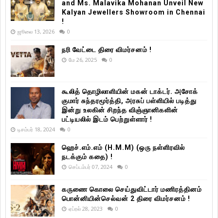
and Ms. Malavika Mohanan Unveil New
Kalyan Jewellers Showroom in Chennai
!
ஜூலை 13, 2026
0
நரி வேட்டை திரை விமர்சனம் !
மே 26, 2025
0
கூலித் தொழிலாளியின் மகன் டாக்டர். அசோக்
குமார் சுந்தரமூர்த்தி, அரசுப் பள்ளியில் படித்து
இன்று உலகின் சிறந்த விஞ்ஞானிகளின்
பட்டியலில் இடம் பெற்றுள்ளார் !
டிசம்பர் 18, 2024
0
ஹெச்.எம்.எம் (H.M.M) (ஒரு நள்ளிரவில்
நடக்கும் கதை) !
செப்டம்பர் 07, 2024
0
கருணை கொலை செய்துவிட்டார் மணிரத்தினம்
பொன்னியின்செல்வன் 2 திரை விமர்சனம் !
ஏப்ரல் 28, 2023
0