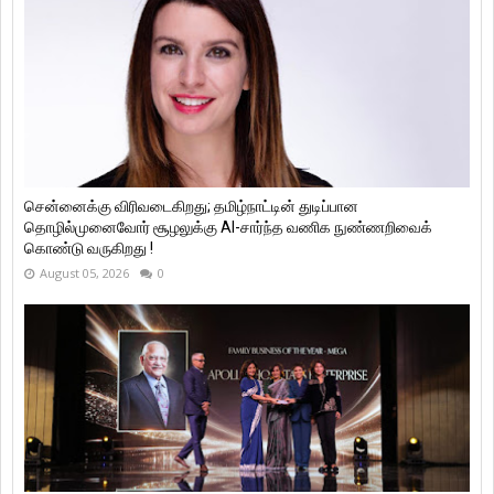
சென்னைக்கு விரிவடைகிறது; தமிழ்நாட்டின் துடிப்பான
தொழில்முனைவோர் சூழலுக்கு AI-சார்ந்த வணிக நுண்ணறிவைக்
கொண்டு வருகிறது !
August 05, 2026
0