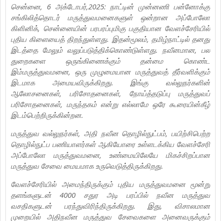
சென்னை, 6 அக்டோபர்,2025: நாட்டின் முன்னணி பன்னோக்கு
சங்கிலித்தொடர் மருத்துவமனைகளுள் ஒன்றான அப்போலோ
கிளினிக், சென்னையின் பரபரப்புமிகு பகுதியான வேளச்சேரியில்
புதிய கிளையைத் திறந்துள்ளது. இதன்மூலம், தமிழ்நாட்டில் தனது
இடத்தை மேலும் வலுப்படுத்திக்கொண்டுள்ளது. நவீனமான, பல
துறைகளை ஒருங்கிணைக்கும் தன்மை கொண்ட
இம்மருத்துவமனை, ஒரு முழுமையான மருத்துவத் தீர்வளிக்கும்
இடமாக அமையவிருக்கிறது. இங்கு வல்லுநர்களின்
ஆலோசனைகள், பரிசோதனைகள், நோய்த்தடுப்பு மருத்துவப்
பரிசோதனைகள், மருந்தகம் என்று எல்லாமே ஒரே கூரையின்கீழ்
இடம்பெற்றிருக்கின்றன.
மருத்துவ வல்லுநர்கள், அதி நவீன தொழில்நுட்பம், பயிற்சிபெற்ற
தொழில்நுட்ப பணியாளர்கள் ஆகியோரை உள்ளடக்கிய வேளச்சேரி
அப்போலோ மருத்துவமனை, உண்மையிலேயே மிகச்சிறப்பான
மருத்துவ சேவை மையமாக உருவெடுத்திருக்கிறது.
வேளச்சேரியில் அமைந்திருக்கும் புதிய மருத்துவமனை மூன்று
தளங்களுடன் 4000 சதுர அடி பரப்பில் நவீன மருத்துவ
வசதிகளுடன் பரந்துவிரிந்திருக்கிறது. இது, விசாலமான
முறையில் அதிநவீன மருத்துவ சேவைகளை அனைவருக்கும்