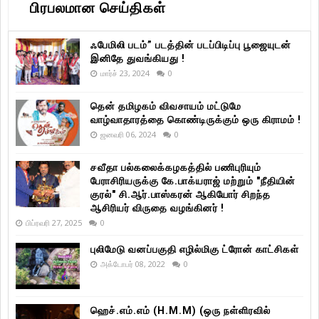
பிரபலமான செய்திகள்
ஃபேமிலி படம்” படத்தின் படப்பிடிப்பு பூஜையுடன்
இனிதே துவங்கியது !
மார்ச் 23, 2024
0
தென் தமிழகம் விவசாயம் மட்டுமே
வாழ்வாதாரத்தை கொண்டிருக்கும் ஒரு கிராமம் !
ஜனவரி 06, 2024
0
சவீதா பல்கலைக்கழகத்தில் பணிபுரியும்
பேராசிரியருக்கு கே.பாக்யராஜ் மற்றும் "நீதியின்
குரல்" சி.ஆர்.பாஸ்கரன் ஆகியோர் சிறந்த
ஆசிரியர் விருதை வழங்கினர் !
பிப்ரவரி 27, 2025
0
புலிமேடு வனப்பகுதி எழில்மிகு ட்ரோன் காட்சிகள்
அக்டோபர் 08, 2022
0
ஹெச்.எம்.எம் (H.M.M) (ஒரு நள்ளிரவில்