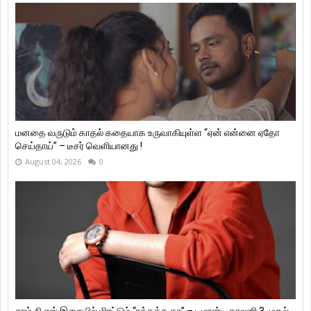
மனதை வருடும் காதல் கதையாக உருவாகியுள்ள “ஏன் என்னை ஏதோ
செய்தாய்” – டீசர் வெளியானது !
August 04, 2026
0
சாம் சி எஸ் இசையில் மிரட்டும் “ரத்தத்த தா” – டிமான்டி காலனி 3 முதல்