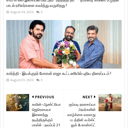
பாடல் ரசிகர்களை கவர்ந்து வருகிறது !
August 04, 2026
0
கார்த்தி - இயக்குநர் மோகன் ராஜா கூட்டணியில் புதிய திரைப்படம் !
August 03, 2026
0
PREVIOUS
NEXT
கவின்–ஆண்ட்ரியா
கும்மடி நரசைய்யா
ஜெரெமையா
அவர்களின்
இணைந்து
வாழ்க்கை வரலாறு
நடித்திருக்கும்
படத்தின் ஃபர்ஸ்ட்
மாஸ்க் - நவம்பர் 21
லுக் & கான்சப்ட்