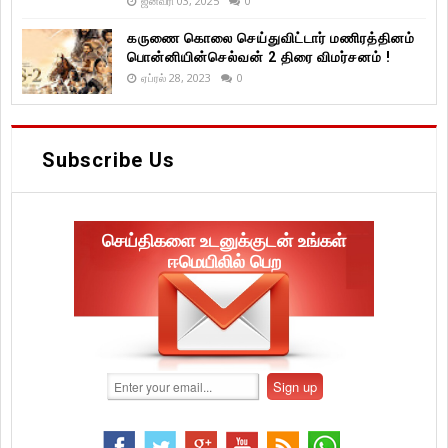
ஜனவரி 03, 2025
0
கருணை கொலை செய்துவிட்டார் மணிரத்தினம்
பொன்னியின்செல்வன் 2 திரை விமர்சனம் !
ஏப்ரல் 28, 2023
0
Subscribe Us
செய்திகளை உடனுக்குடன் உங்கள்
ஈமெயிலில் பெற