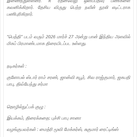
இணைந்துள்ளனர். R ரத்னவேலு ஒளிப்பதிவு பணிகளை
கவனிக்கிறார். தேசிய விருது பெற்ற நவீன் நூலி எடிட்டராக
பணிபுரிகிறார்.
“பெத்தி” படம் வரும் 2026 மார்ச் 27 அன்று பான் இந்திய அளவில்
மிகப் பிரமாண்டமாக திரையிடப்பட உள்ளது.
நடிகர்கள் :
குளோபல் ஸ்டார் ராம் சரண், ஜான்வி கபூர், சிவ ராஜ்குமார், ஜகபதி
பாபு, திவ்யேந்து சர்மா
தொழில்நுட்பக் குழு :
இயக்கம், திரைக்கதை: புச்சி பாபு சானா
வழங்குபவர்கள் : மைத்ரி மூவி மேக்கர்ஸ், சுகுமார் ரைட்டிங்ஸ்