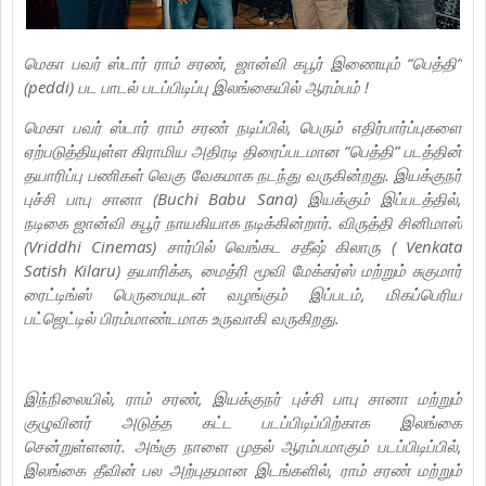
மெகா பவர் ஸ்டார் ராம் சரண், ஜான்வி கபூர் இணையும் “பெத்தி”
(peddi) பட பாடல் படப்பிடிப்பு இலங்கையில் ஆரம்பம் !
மெகா பவர் ஸ்டார் ராம் சரண் நடிப்பில், பெரும் எதிர்பார்ப்புகளை
ஏற்படுத்தியுள்ள கிராமிய அதிரடி திரைப்படமான “பெத்தி” படத்தின்
தயாரிப்பு பணிகள் வெகு வேகமாக நடந்து வருகின்றது. இயக்குநர்
புச்சி பாபு சானா (Buchi Babu Sana) இயக்கும் இப்படத்தில்,
நடிகை ஜான்வி கபூர் நாயகியாக நடிக்கின்றார். விருத்தி சினிமாஸ்
(Vriddhi Cinemas) சார்பில் வெங்கட சதீஷ் கிலாரு ( Venkata
Satish Kilaru) தயாரிக்க, மைத்ரி மூவி மேக்கர்ஸ் மற்றும் சுகுமார்
ரைட்டிங்ஸ் பெருமையுடன் வழங்கும் இப்படம், மிகப்பெரிய
பட்ஜெட்டில் பிரம்மாண்டமாக உருவாகி வருகிறது.
இந்நிலையில், ராம் சரண், இயக்குநர் புச்சி பாபு சானா மற்றும்
குழுவினர் அடுத்த கட்ட படப்பிடிப்பிற்காக இலங்கை
சென்றுள்ளனர். அங்கு நாளை முதல் ஆரம்பமாகும் படப்பிடிப்பில்,
இலங்கை தீவின் பல அற்புதமான இடங்களில், ராம் சரண் மற்றும்