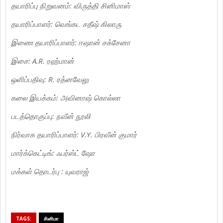
தயாரிப்பு நிறுவனம்: விருத்தி சினிமாஸ்
தயாரிப்பாளர்: வெங்கட சதீஷ் கிலாரு
இணை தயாரிப்பாளர்: ஈஷான் சக்சேனா
இசை: A.R. ரஹ்மான்
ஒளிப்பதிவு: R. ரத்னவேலு
கலை இயக்கம்: அவினாஷ் கொல்லா
படத்தொகுப்பு: நவீன் நூலி
நிர்வாக தயாரிப்பாளர்: V.Y. பிரவீன் குமார்
மார்க்கெட்டிங்: ஃபர்ஸ்ட் ஷோ
மக்கள் தொடர்பு : யுவராஜ்
TAGS:
சினிமா