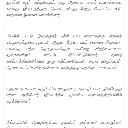
ஜான்வி கபூர் பங்குபெறும், ஒரு அழகான பாடல் படமாக்கப்பட
உள்ளது. இப்படத்திற்கு ஆஸ்கர் விருது பெற்ற, மேஸ்ட்ரோ A.R.
ரஹ்மான் இசையைமைக்கிறார்.
“பெத்தி” படம், இயக்குநர் புச்சி பாபு சானாவுக்கு மிகவும்
பெருமைக்குரிய முயற்சி ஆகும். இதில், ராம் சரணை இதுவரை
காணாத புதிய தோற்றங்களிலும் பல்வேறு வித்தியாசமான
லுக்குகளிலும் காட்டத் திட்டமிட்டுள்ளார். தனது
கதப்பாத்திரத்திற்காக முழு அர்ப்பணிப்புடன், கடின உழைப்புடன்,
அதிரடி காட்சிகளில் தீவிரமாக பணிபுரிந்து வருகிறார் ராம் சரண்.
கருநாடக சக்கரவர்த்தி சிவ ராஜ்குமார், ஜகபதி பாபு, திவ்யேந்து
சர்மா ஆகியோர் இப்படத்தில் முக்கிய கதாபாத்திரங்களில்
நடிக்கின்றனர்.
இப்படத்தின் தொழில்நுட்பக் குழுவில் முன்னணி கலைஞர்கள்