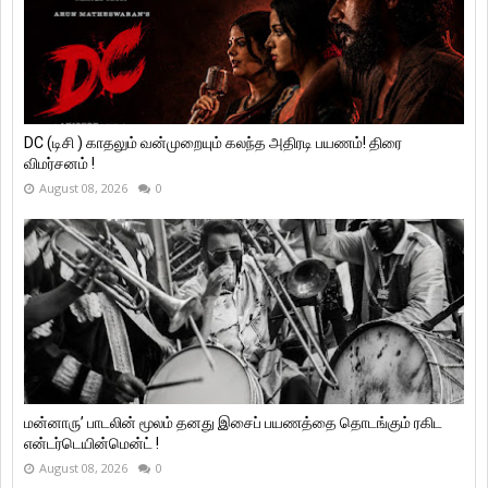
DC (டிசி ) காதலும் வன்முறையும் கலந்த அதிரடி பயணம்! திரை
விமர்சனம் !
August 08, 2026
0
மன்னாரு’ பாடலின் மூலம் தனது இசைப் பயணத்தை தொடங்கும் ரகிட
என்டர்டெயின்மென்ட் !
August 08, 2026
0