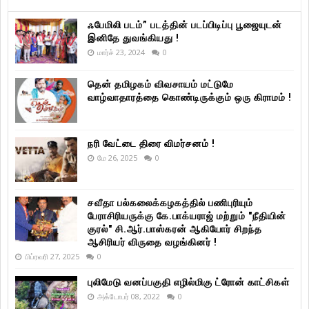
ஃபேமிலி படம்” படத்தின் படப்பிடிப்பு பூஜையுடன்
இனிதே துவங்கியது !
மார்ச் 23, 2024
0
தென் தமிழகம் விவசாயம் மட்டுமே
வாழ்வாதாரத்தை கொண்டிருக்கும் ஒரு கிராமம் !
நரி வேட்டை திரை விமர்சனம் !
மே 26, 2025
0
சவீதா பல்கலைக்கழகத்தில் பணிபுரியும்
பேராசிரியருக்கு கே.பாக்யராஜ் மற்றும் "நீதியின்
குரல்" சி.ஆர்.பாஸ்கரன் ஆகியோர் சிறந்த
ஆசிரியர் விருதை வழங்கினர் !
பிப்ரவரி 27, 2025
0
புலிமேடு வனப்பகுதி எழில்மிகு ட்ரோன் காட்சிகள்
அக்டோபர் 08, 2022
0