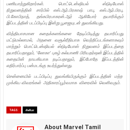
பணியாற்றுகிறார்கள். பொட்டென்ஷியல் ஸ்டுடியோஸ்
நிறுவனத்தின் சார்பில் எஸ்.ஆர்.பிரகாஷ் பாபு, எஸ்.ஆர்.பிரபு,
பி.கோபிநாத், தங்கபிரபாகரன்.ஆர் ஆகியோர் தயாரிக்கும்
இப்படத்தின் படப்பிடிப்பு இன்று பூஜையுடன் துவங்கியது.
வித்தியாசமான கதைக்களங்களை தேடிப்பிடித்து தயாரிப்பது
மட்டுமல்லாமல், அதனை வசூல்ரீதியாக வெற்றிப்படங்களாகவும்
மாற்றும் பொட்டென்ஷியல் ஸ்டுடியோஸ் நிறுவனம் இப்படத்தை
தயாரிப்பதாலும், ‛லோகா’ புகழ் கல்யாணி பிரியதர்ஷன் இப்படத்தில்
கதையின் நாயகியாக நடிப்பதாலும், இப்போதே இப்படத்தின்
எதிர்பார்ப்பு பன்மடங்கு உயர்ந்துள்ளது.
சென்னையில் படப்பிடிப்பு துவங்கியிருக்கும் இப்படத்தின் மற்ற
முக்கிய விவரங்கள் அதிகாரப்பூர்வமாக விரைவில் வெளிவரும்.
TAGS:
சினிமா
About Marvel Tamil