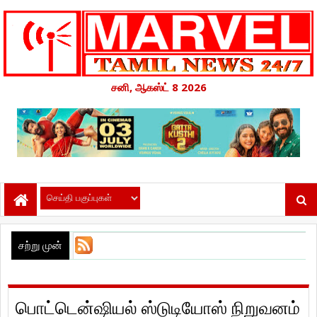
சனி, ஆகஸ்ட் 8 2026
சற்று முன்
பொட்டென்ஷியல் ஸ்டுடியோஸ் நிறுவனம்