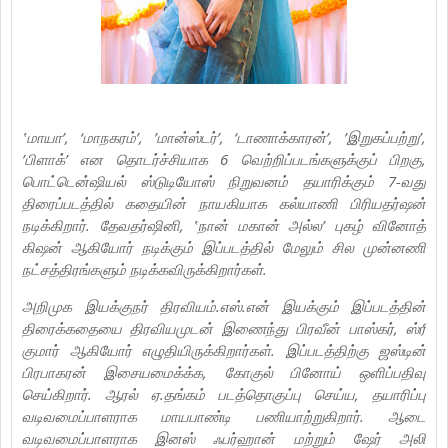
‛மாயா’, ‘மாநகரம்’, ’மான்ஸ்டர்’, ‘டாணாக்காரன்’, ’இறுகப்பற்று’,
’பிளாக்’ என தொடர்ச்சியாக 6 வெற்றிப்படங்களுக்குப் பிறகு,
பொட்டென்ஷியல் ஸ்டுடியோஸ் நிறுவனம் தயாரிக்கும் 7-வது
திரைப்படத்தில் கதையின் நாயகியாக கல்யாணி பிரியதர்ஷன்
நடிக்கிறார். தேவதர்ஷினி, ‛நான் மகான் அல்ல’ புகழ் வினோத்
கிஷன் ஆகியோர் நடிக்கும் இப்படத்தில் மேலும் சில முன்னணி
நட்சத்திரங்களும் நடிக்கவிருக்கிறார்கள்.
அறிமுக இயக்குநர் திரவியம்.எஸ்.என் இயக்கும் இப்படத்தின்
திரைக்கதையை திரவியமுடன் இணைந்து பிரவீன் பாஸ்கர், ஸ்ரீ
குமார் ஆகியோர் எழுதியிருக்கிறார்கள். இப்படத்திற்கு ஜஸ்டின்
பிரபாகரன் இசையமைக்க்க, கோகுல் பினோய் ஒளிப்பதிவு
செய்கிறார். ஆரல் ஏ.தங்கம் படத்தொகுப்பு செய்ய, தயாரிப்பு
வடிவமைப்பாளராக மாயபாண்டி பணியாற்றுகிறார். ஆடை
வடிவமைப்பாளராக இனஸ் ஃபர்ஹான் மற்றும் ஷேர் அலி