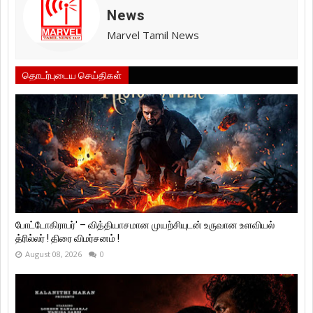
News
Marvel Tamil News
தொடர்புடைய செய்திகள்
போட்டோகிராபர்' – வித்தியாசமான முயற்சியுடன் உருவான உளவியல்
த்ரில்லர் ! திரை விமர்சனம் !
August 08, 2026
0