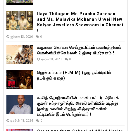
Ilaya Thilagam Mr. Prabhu Ganesan
and Ms. Malavika Mohanan Unveil New
Kalyan Jewellers Showroom in Chennai
!
ஜூலை 13, 2026
0
கருணை கொலை செய்துவிட்டார் மணிரத்தினம்
பொன்னியின்செல்வன் 2 திரை விமர்சனம் !
ஏப்ரல் 28, 2023
0
ஹெச்.எம்.எம் (H.M.M) (ஒரு நள்ளிரவில்
நடக்கும் கதை) !
கூலித் தொழிலாளியின் மகன் டாக்டர். அசோக்
குமார் சுந்தரமூர்த்தி, அரசுப் பள்ளியில் படித்து
இன்று உலகின் சிறந்த விஞ்ஞானிகளின்
பட்டியலில் இடம் பெற்றுள்ளார் !
டிசம்பர் 18, 2024
0