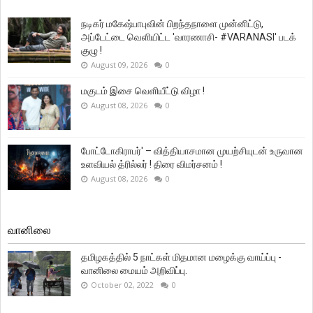
நடிகர் மகேஷ்பாபுவின் பிறந்தநாளை முன்னிட்டு,
அப்டேட்டை வெளியிட்ட 'வாரணாசி- #VARANASI' படக்
குழு !
August 09, 2026
0
மகுடம் இசை வெளியீட்டு விழா !
August 08, 2026
0
போட்டோகிராபர்' – வித்தியாசமான முயற்சியுடன் உருவான
உளவியல் த்ரில்லர் ! திரை விமர்சனம் !
August 08, 2026
0
வானிலை
தமிழகத்தில் 5 நாட்கள் மிதமான மழைக்கு வாய்ப்பு -
வானிலை மையம் அறிவிப்பு.
October 02, 2022
0