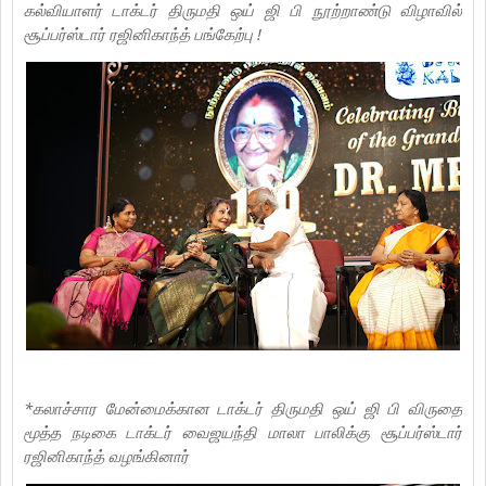
கல்வியாளர் டாக்டர் திருமதி ஒய் ஜி பி நூற்றாண்டு விழாவில்
சூப்பர்ஸ்டார் ரஜினிகாந்த் பங்கேற்பு !
*கலாச்சார மேன்மைக்கான டாக்டர் திருமதி ஒய் ஜி பி விருதை
மூத்த நடிகை டாக்டர் வைஜயந்தி மாலா பாலிக்கு சூப்பர்ஸ்டார்
ரஜினிகாந்த் வழங்கினார்