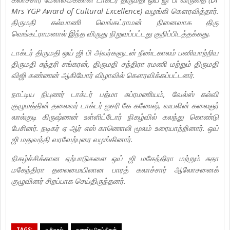
Mrs YGP Award of Cultural Excellence) வழங்கி கௌரவித்தார்.
திருமதி கல்யாணி வெங்கட்ராமன் நினைவாக திரு
வெங்கட்ராமனால் இந்த விருது நிறுவப்பட்டது குறிப்பிடத்தக்கது.
டாக்டர் திருமதி ஒய் ஜி பி அவர்களுடன் நீண்டகாலம் பணியாற்றிய
திருமதி சுந்தரி சங்கரன், திருமதி சந்திரா ரமணி மற்றும் திருமதி
விஜி கண்ணன் ஆகியோர் விழாவில் கௌரவிக்கப்பட்டனர்.
நாட்டிய நிபுணர் டாக்டர் பத்மா சுப்ரமணியம், வேல்ஸ் கல்வி
குழுமத்தின் தலைவர் டாக்டர் ஐசரி கே கணேஷ், வயலின் கலைஞர்
லால்குடி கிருஷ்ணன் உள்ளிட்டோர் நிகழ்வில் கலந்து கொண்டு
பேசினர். நடிகர் ஏ ஆர் எஸ் காணொலி மூலம் உரையாற்றினார். ஒய்
ஜி மதுவந்தி வரவேற்புரை வழங்கினார்.
நிகழ்ச்சிக்கான ஏற்பாடுகளை ஒய் ஜி மகேந்திரா மற்றும் சுதா
மகேந்திரா தலைமையிலான பாரத் கலாச்சார் ஆலோசனைக்
குழுவினர் சிறப்பாக செய்திருந்தனர்.
TAGS:
தமிழகம்
தலைப்பு செய்திகள்