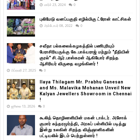
மார்ச் 23, 2024
0
புலிமேடு வனப்பகுதி எழில்மிகு ட்ரோன் காட்சிகள்
அக்டோபர் 08, 2022
0
சவீதா பல்கலைக்கழகத்தில் பணிபுரியும்
பேராசிரியருக்கு கே.பாக்யராஜ் மற்றும் "நீதியின்
குரல்" சி.ஆர்.பாஸ்கரன் ஆகியோர் சிறந்த
ஆசிரியர் விருதை வழங்கினர் !
பிப்ரவரி 27, 2025
0
Ilaya Thilagam Mr. Prabhu Ganesan
and Ms. Malavika Mohanan Unveil New
Kalyan Jewellers Showroom in Chennai
!
ஜூலை 13, 2026
0
கூலித் தொழிலாளியின் மகன் டாக்டர். அசோக்
குமார் சுந்தரமூர்த்தி, அரசுப் பள்ளியில் படித்து
இன்று உலகின் சிறந்த விஞ்ஞானிகளின்
பட்டியலில் இடம் பெற்றுள்ளார் !