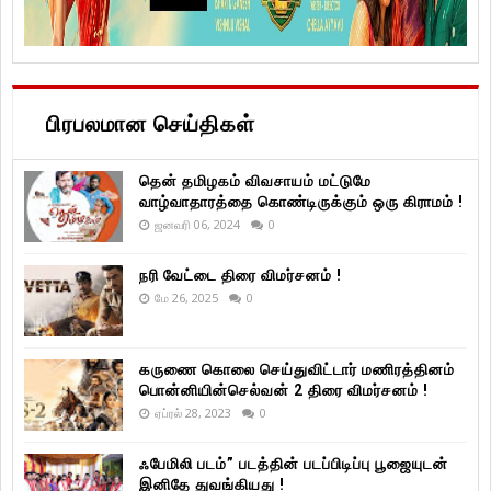
பிரபலமான செய்திகள்
தென் தமிழகம் விவசாயம் மட்டுமே
வாழ்வாதாரத்தை கொண்டிருக்கும் ஒரு கிராமம் !
ஜனவரி 06, 2024
0
நரி வேட்டை திரை விமர்சனம் !
மே 26, 2025
0
கருணை கொலை செய்துவிட்டார் மணிரத்தினம்
பொன்னியின்செல்வன் 2 திரை விமர்சனம் !
ஏப்ரல் 28, 2023
0
ஃபேமிலி படம்” படத்தின் படப்பிடிப்பு பூஜையுடன்
இனிதே துவங்கியது !