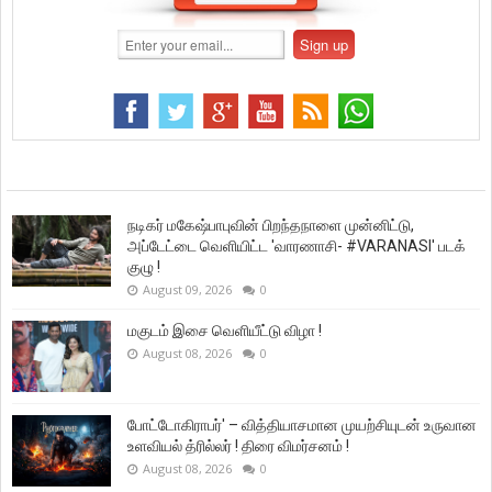
நடிகர் மகேஷ்பாபுவின் பிறந்தநாளை முன்னிட்டு,
அப்டேட்டை வெளியிட்ட 'வாரணாசி- #VARANASI' படக்
குழு !
August 09, 2026
0
மகுடம் இசை வெளியீட்டு விழா !
August 08, 2026
0
போட்டோகிராபர்' – வித்தியாசமான முயற்சியுடன் உருவான
உளவியல் த்ரில்லர் ! திரை விமர்சனம் !
August 08, 2026
0