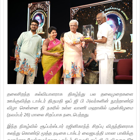
தலைசிறந்த கல்வியாளராக திகழ்ந்து பல தலைமுறைகளை
ஊக்குவித்த டாக்டர் திருமதி ஒய் ஜி பி அவர்களின் நூற்றாண்டு
விழா சென்னை தி நகரில் உள்ள வாணி மஹாலில் புதன்கிழமை
(நவம்பர் 26) மாலை சிறப்பாக நடைபெற்றது.
இந்த நிகழ்வில் சூப்பர்ஸ்டார் ரஜினிகாந்த் சிறப்பு விருந்தினராக
கலந்து கொண்டு மூத்த நடிகை டாக்டர் வைஜயந்தி மாலா பாலிக்கு
கலாச்சார மேன்மைக்கான டாக்டர் திருமதி ஒய் ஜி பி விருதை (Dr