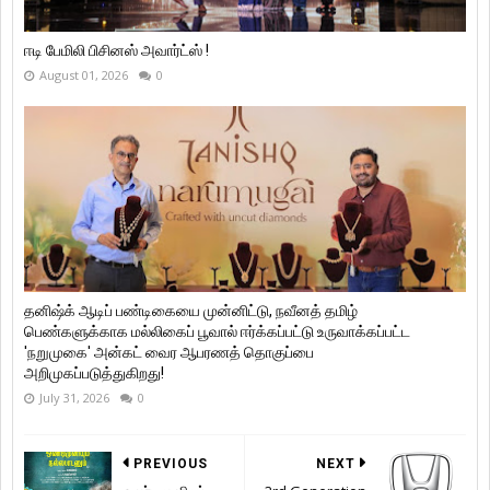
ஈடி பேமிலி பிசினஸ் அவார்ட்ஸ் !
August 01, 2026
0
தனிஷ்க் ஆடிப் பண்டிகையை முன்னிட்டு, நவீனத் தமிழ்
பெண்களுக்காக மல்லிகைப் பூவால் ஈர்க்கப்பட்டு உருவாக்கப்பட்ட
'நறுமுகை' அன்கட் வைர ஆபரணத் தொகுப்பை
அறிமுகப்படுத்துகிறது!
July 31, 2026
0
PREVIOUS
NEXT