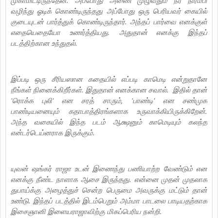
வழிந்து ஓடிக் கொண்டிருந்தது அப்போது ஒரு பெரியவர் கையில்
குடையுடன் பார்த்துக் கொண்டிருந்தார். அந்தப் பார்வை எனக்குள்
எதையெதையோ உணர்த்தியது.‌ அதுதான் எனக்கு இந்தப்
படத்திற்கான உந்துதல்.
இப்படி ஒரு சீரியஸான கதையில் எப்படி காமெடி என்றுதானே
நீங்கள் நினைக்கிறீர்கள். இதுதான் எனக்கான சவால். இதில் தான்
'ரொக்க புலி' என சரத் சாரும், 'பாண்டி' என சண்முக
பாண்டியனையும் கதாபாத்திரங்களாக உருவாக்கியிருக்கிறேன்.
அந்த வகையில் இந்த படம் ஆக்ஷனும் காமெடியும் கலந்த
என்டர்டெய்னராக இருக்கும்.
யுவன் ஷங்கர் ராஜா உடன் இணைந்து பணியாற்ற வேண்டும் என
எனக்கு நீண்ட நாளாக ஆசை இருந்தது. என்னை முதன் முதலாக
துபாய்க்கு அழைத்துச் சென்ற பெருமை அவருக்கு மட்டும் தான்
உண்டு. இந்தப் படத்தில் இடம்பெறும் அம்மா பாடலை பாடியதற்காக
இசைஞானி இளையராஜாவிற்கு மிகப்பெரிய நன்றி.