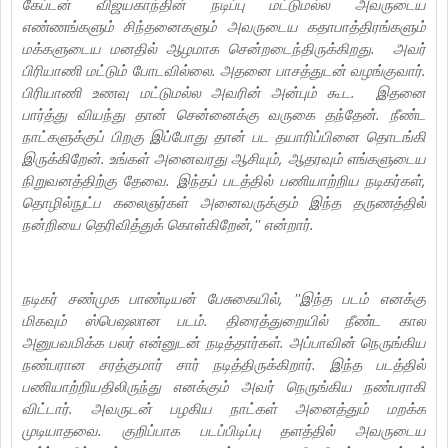
கேப்டன் விஜயகாந்தின் நடிப்பு மட்டுமல்ல அவருடைய
எண்ணங்களும் சிந்தனைகளும் அவருடைய கதாபாத்திரங்களும்
மக்களுடைய மனதில் ஆழமாக சென்றடைந்திருக்கிறது. அவர்
பிரியாணி மட்டும் போடவில்லை. அதனை பாசத்துடன் வழங்குவார்.
பிரியாணி உணவு மட்டுமல்ல அவரின் அன்பும் கூட. இதனை
பார்த்து வியந்து தான் சென்னைக்கு வருகை தந்தேன். நீண்ட
நாட்களுக்குப் பிறகு இப்போது தான் பட தயாரிப்பினை தொடங்கி
இருக்கிறேன். உங்கள் அனைவரது ஆசியும், ஆதரவும் எங்களுடைய
நிறுவனத்திற்கு தேவை. இந்தப் படத்தில் பணியாற்றிய நடிகர்கள்,
தொழில்நுட்ப கலைஞர்கள் அனைவருக்கும் இந்த தருணத்தில்
நன்றியை தெரிவித்துக் கொள்கிறேன்,'' என்றார்.
நடிகர் சண்முக பாண்டியன் பேசுகையில், ''இந்த படம் எனக்கு
மிகவும் ஸ்பெஷலான படம். திரைத்துறையில் நீண்ட கால
அனுபவமிக்க பலர் என்னுடன் நடித்தார்கள். அப்பாவின் நெருங்கிய
நண்பரான சரத்குமார் சார் நடித்திருக்கிறார். இந்த படத்தில்
பணியாற்றியதிலிருந்து எனக்கும் அவர் நெருங்கிய நண்பராகி
விட்டார். அவருடன் பழகிய நாட்கள் அனைத்தும் மறக்க
முடியாதவை. குறிப்பாக படப்பிடிப்பு தளத்தில் அவருடைய