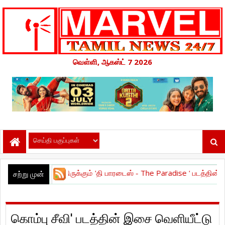
வெள்ளி, ஆகஸ்ட் 7 2026
 நடித்திருக்கும் 'தி பாரடைஸ் - The Paradise ' படத்தின் டீசர் வெளியீடு !
சற்று முன்
கொம்பு சீவி' படத்தின் இசை வெளியீட்டு