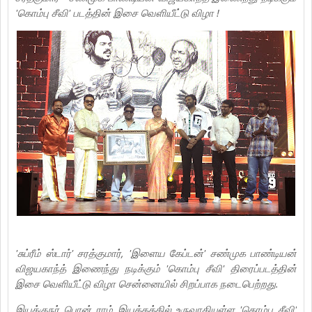
'கொம்பு சீவி' படத்தின் இசை வெளியீட்டு விழா !
'சுப்ரீம் ஸ்டார்' சரத்குமார், 'இளைய கேப்டன்' சண்முக பாண்டியன்
விஜயகாந்த் இணைந்து நடிக்கும் 'கொம்பு சீவி' திரைப்படத்தின்
இசை வெளியீட்டு விழா சென்னையில் சிறப்பாக நடைபெற்றது.
இயக்குநர் பொன் ராம் இயக்கத்தில் உருவாகியுள்ள 'கொம்பு சீவி'