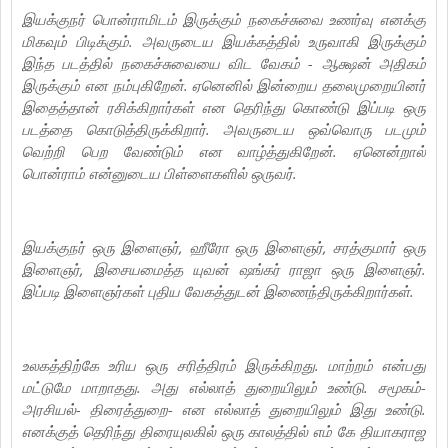
இயக்குநர் பொன்ராமிடம் இருக்கும் நகைச்சுவை உணர்வு எனக்கு
மிகவும் பிடிக்கும். அவருடைய இயக்கத்தில் உருவாகி இருக்கும்
இந்த படத்தில் நகைச்சுவையை விட வேகம் - ஆக்ஷன் அதிகம்
இருக்கும் என நம்புகிறேன். ஏனெனில் இன்றைய தலைமுறையினர்
இதைத்தான் ரசிக்கிறார்கள் என தெரிந்து கொண்டு இப்படி ஒரு
படத்தை கொடுத்திருக்கிறார். அவருடைய ஒவ்வொரு படமும்
வெற்றி பெற வேண்டும் என வாழ்த்துகிறேன். ஏனென்றால்
பொன்ராம் என்னுடைய பிள்ளைகளில் ஒருவர்.
இயக்குநர் ஒரு இளைஞர், ஹீரோ ஒரு இளைஞர், சரத்குமார் ஒரு
இளைஞர், இசையமைத்த யுவன் ஷங்கர் ராஜா ஒரு இளைஞர்.
இப்படி இளைஞர்கள் புதிய வேகத்துடன் இணைந்திருக்கிறார்கள்.
உலகத்திற்கே உரிய ஒரு சரித்திரம் இருக்கிறது. மாற்றம் என்பது
மட்டுமே மாறாதது. அது எல்லாத் துறையிலும் உண்டு. சமூகம்-
அரசியல்- திரைத்துறை- என எல்லாத் துறையிலும் இது உண்டு.
எனக்குத் தெரிந்து திரையுலகில் ஒரு காலத்தில் எம் கே தியாகராஜ