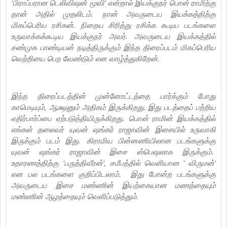
'பிராப்பரான டெலிவிஷன் மூவி' என்றால் இயக்குநர் பொன் ராமிற்கு
தான் அதில் முதலிடம். நான் அவருடைய இயக்கத்திற்கு
மிகப்பெரிய ரசிகன். நிறைய சிரித்து ரசிக்க கூடிய படங்களை
உருவாக்கக்கூடிய இயக்குநர் அவர். அவருடைய இயக்கத்தில்
சண்முக பாண்டியன் நடித்திருக்கும் இந்த திரைப்படம் மிகப்பெரிய
வெற்றியை பெற வேண்டும் என வாழ்த்துகிறேன்.
இந்த திரைப்படத்தின் முன்னோட்டத்தை பார்க்கும் போது
காமெடியும், ஆக்ஷனும் அதிகம் இருக்கிறது. இது படத்தைப் பற்றிய
எதிர்பார்ப்பை ஏற்படுத்தியிருக்கிறது. பொன் ராமின் இயக்கத்தில்
எங்கள் தலைவர் யுவன் ஷங்கர் ராஜாவின் இசையில் உருவாகி
இருக்கும் படம் இது. கிராமிய பின்னணியிலான படங்களுக்கு
யுவன் ஷங்கர் ராஜாவின் இசை ஸ்பெஷலாக இருக்கும்.
உதாரணத்திற்கு 'பருத்திவீரன்', சமீபத்தில் வெளியான ' விருமன்'
என பல படங்களை குறிப்பிடலாம். இது போன்ற படங்களுக்கு
அவருடைய இசை மண்ணின் இயற்கையான மணத்தையும்
மண்ணின் ஆழத்தையும் வெளிப்படுத்தும்.