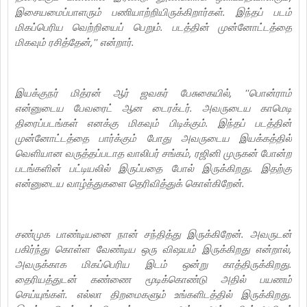
இசையமைப்பாளரும் பணியாற்றியிருக்கிறார்கள். இந்தப் படம்
மிகப்பெரிய வெற்றியைப் பெறும். படத்தின் முன்னோட்டத்தை
மிகவும் ரசித்தேன்,'' என்றார்.
இயக்குநர் மித்ரன் ஆர் ஜவகர் பேசுகையில், ''பொன்ராம்
என்னுடைய பேவரைட் ஆன டைரக்டர். அவருடைய காமெடி
திரைப்படங்கள் எனக்கு மிகவும் பிடிக்கும். இந்தப் படத்தின்
முன்னோட்டத்தை பார்க்கும் போது அவருடைய இயக்கத்தில்
வெளியான வருத்தப்படாத வாலிபர் சங்கம், ரஜினி முருகன் போன்ற
படங்களின் பட்டியலில் இருப்பதை போல் இருக்கிறது. இதற்கு
என்னுடைய வாழ்த்துகளை தெரிவித்துக் கொள்கிறேன்.
சண்முக பாண்டியனை நான் சந்தித்து இருக்கிறேன். அவருடன்
பகிர்ந்து கொள்ள வேண்டிய ஒரு விஷயம் இருக்கிறது என்றால்,
அவருக்காக மிகப்பெரிய இடம் ஒன்று காத்திருக்கிறது.
தைரியத்துடன் கண்ணை மூடிக்கொண்டு அதில் பயணம்
செய்யுங்கள். எல்லா திறமைகளும் உங்களிடத்தில் இருக்கிறது.