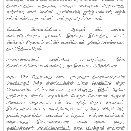
திரைப்படத்தில் சரத்குமார், சண்முக பாண்டியன் விஜயகாந்த்,
தார்னிகா, காளி வெங்கட் ,முனீஸ்காந்த், ஜார்ஜ் மரியான், சுஜித்
சங்கர், கல்கி ராஜா உள்ளிட்ட பலர் நடித்திருக்கிறார்கள்.
கிராமிய பின்னணியிலான ஆக்ஷன் வித் காமெடி
எண்டர்டெயினராக தயாராகி இருக்கும் இப்படத்தை ஸ்டார்
சினிமாஸ் நிறுவனம் சார்பில் தயாரிப்பாளர் முகேஷ்.T.செல்லையா
தயாரித்திருக்கிறார்.
பாலசுப்பிரமணியம் ஒளிப்பதிவு செய்திருக்கும் இந்த
திரைப்படத்திற்கு யுவன் ஷங்கர் ராஜா இசையமைத்திருக்கிறார்.
வரும் 19ம் தேதியன்று உலகம் முழுவதும் திரையரங்குகளில்
வெளியாகும் இந்த திரைப்படத்தின் இசை வெளியீட்டு விழா
சென்னையில் பிரம்மாண்டமாக நடைபெற்றது. இதில் தேசிய
முற்போக்கு திராவிட கழகத்தின் பொதுச் செயலாளர் திருமதி
பிரேமலதா விஜயகாந்த், எல். கே. சுதீஷ், விஜய பிரபாகரன்,
இயக்குநர்கள் எஸ். ஏ. சந்திரசேகரன், எம். ராஜேஷ், மித்ரன் ஆர்.
ஜவகர், நடிகர் ரியோ, நாயகர்கள் சரத்குமார் - சண்முக பாண்டியன்
விஜயகாந்த், இசையமைப்பாளர் யுவன் ஷங்கர் ராஜா,
ஒளிப்பதிவாளர் பாலசுப்பிரமணியம், கலை இயக்குநர் சரவணன்