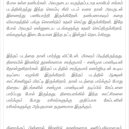
போல உள்ள நண்பர்கள். அவருடைய வருத்தப்படாத வாலிபர் சங்கம்
படத்திலிருந்து இந்த கொம்பு சீவி படம் வரை நான் அவருடன்
இணைந்து பணியாற்றி இருக்கிறேன். நண்பனாகவும் கதை
விவாதத்தில் பங்கு கொண்டும் உதவி செய்து இருக்கிறேன். இதே
போல் அவரும் என்னுடைய படங்களுக்கு உதவி செய்திருக்கிறார்.
எங்களுக்கு இடையேயான இந்த நட்பு இன்றும் தொடர்கிறது.
இந்தப் படத்தை நான் பார்த்து விட்டேன். மிகவும் பிடித்திருந்தது.
திரையில் இரண்டு தூண்களாக சரத்குமார் - சண்முக பாண்டியன்
தோன்றுகிறார்கள். இந்தப் படத்தில் சரத்குமார் எனர்ஜியுடன் கூடிய
நடிப்பை வழங்கி இருக்கிறார். இந்தப் படத்தில் ஆக்ஷன்
காட்சிகளிலும் மிரட்டி இருக்கிறார். நான் படத்தை பார்க்கும் போது
நிறைய இடங்களில் சண்முக பாண்டியன் நடிப்பில் கேப்டனை
பார்ப்பது போல் இருந்தது. திரையரங்கில் இந்த காட்சிகளை
பார்க்கும் போது ரசிகர்களுக்கு குறிப்பாக கேப்டனின்
ரசிகர்களுக்கு அற்புதமான தருணமாக இருக்கும்.
திரைக்குப் பின்னால் இரண்டு தூண்களாக ஒளிப்பதிவாளரும்,