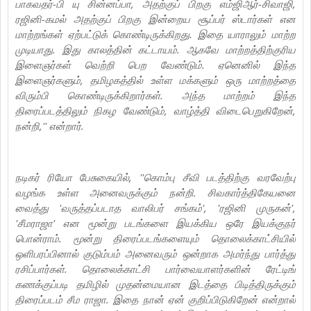
பாகவதர்-பி யு சின்னப்பா, அதற்குப் பிறகு எம்ஜிஆர்-சிவாஜி,
ரஜினி-கமல் அதற்குப் பிறகு இன்றைய சூப்பர் ஸ்டார்கள் என
மாற்றங்கள் ஏற்பட்டுக் கொண்டிருக்கிறது. இதை யாராலும் மாற்ற
முடியாது. இது காலத்தின் கட்டாயம். ஆகவே மாற்றத்திற்குரிய
இளைஞர்கள் வெற்றி பெற வேண்டும். ஏனெனில் இந்த
இளைஞர்களும், தமிழகத்தில் உள்ள மக்களும் ஒரு மாற்றத்தை
விரும்பி கொண்டிருக்கிறார்கள். அந்த மாற்றம் இந்த
திரைப்படத்திலும் நிகழ வேண்டும், வாழ்த்தி விடைபெறுகிறேன்,
நன்றி,'' என்றார்.
நடிகர் ரியோ பேசுகையில், ''கொம்பு சீவி படத்திற்கு வரவேற்பு
வழங்க உள்ள அனைவருக்கும் நன்றி. சிவகார்த்திகேயனை
வைத்து 'வருத்தப்படாத வாலிபர் சங்கம்', 'ரஜினி முருகன்',
'சீமராஜா' என மூன்று படங்களை இயக்கிய ஒரே இயக்குநர்
பொன்ராம். மூன்று திரைப்படங்களையும் தொலைக்காட்சியில்
ஒளிபரப்பினால் குடும்பம் அனைவரும் ஒன்றாக அமர்ந்து பார்த்து
ரசிப்பார்கள். தொலைக்காட்சி பார்வையாளர்களின் ரேட்டிங்
கணக்குப்படி தமிழில் முதன்மையான இடத்தை பிடித்திருக்கும்
திரைப்படம் சீம ராஜா. இதை நான் ஏன் குறிப்பிடுகிறேன் என்றால்