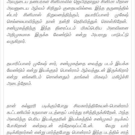
அவருடைய நண்பர்கள் சினிமாவில் ஜெயித்தாலும் சினிமா மீதான
அவனுடைய ஆர்வம் சிறிதும் குறையவில்லை. இந்த தருணத்தில்
ஸ்டார் சினிமாஸ் நிறுவனத்திற்கும், தயாரிப்பாளர் முகேஷ்
செல்லையாவிற்கும் நான் நன்றி தெரிவித்துக் கொள்கிறேன்.
சண்முகத்திற்கு இந்த திரைப்படம் மிகப்பெரிய அளவிலான
அறிமுகமாக இருக்க வேண்டும் என்று அயராது பாடுபட்டு
வருகிறார்.
தயாரிப்பாளர் முகேஷ் சார், சண்முகத்தை வைத்து படம் இயக்க
வேண்டும் என்று இயக்குநர் பொன்ராம் ஆர்வத்துடன் இருக்கிறார்
என்று எங்களிடம் சொன்னதும் நாங்கள் மிகவும் மகிழ்ச்சி
அடைந்தோம்.
நான் கல்லூரி படிக்கும்போது சிவகார்த்திகேயன்-பொன்ராம்
கூட்டணியில் உருவான படத்தைப் பார்த்து ரசித்திருக்கிறேன். அந்த
அளவிற்கு பெரிய இயக்குநரின் இயக்கத்தில் சண்முகம் நடிக்கப்
போகிறான் என்றவுடன் சந்தோஷப்பட்டேன். வேறு யார்
நடிக்கிறார்கள் என்று பார்த்தபோது பொன்ராம் இந்த படத்தில் சரத்