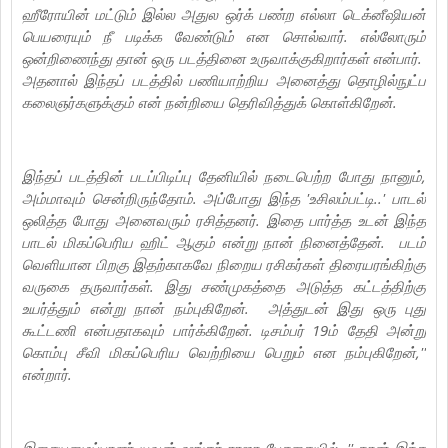
ஹீரோயின் மட்டும் இல்ல அதுல ஒர்க் பண்ற எல்லா டெக்னீஷியன்
பெயரையும் நீ படிக்க வேண்டும் என சொல்வார். எல்லோரும்
ஒன்றிணைந்து தான் ஒரு படத்தினை உருவாக்குகிறார்கள் என்பார்.
அதனால் இந்தப் படத்தில் பணியாற்றிய அனைத்து தொழில்நுட்ப
கலைஞர்களுக்கும் என் நன்றியை தெரிவித்துக் கொள்கிறேன்.
இந்தப் படத்தின் படப்பிடிப்பு தேனியில் நடைபெற்ற போது நானும்,
அம்மாவும் சென்றிருந்தோம். அப்போது இந்த 'உசிலம்பட்டி..' பாடல்
ஒலித்த போது அனைவரும் ரசித்தனர். இதை பார்த்த உடன் இந்த
பாடல் மிகப்பெரிய ஹிட் ஆகும் என்று நான் நினைத்தேன். படம்
வெளியான பிறகு இதற்காகவே நிறைய ரசிகர்கள் திரையரங்கிற்கு
வருகை தருவார்கள். இது சண்முகத்தை அடுத்த கட்டத்திற்கு
உயர்த்தும் என்று நான் நம்புகிறேன். அத்துடன் இது ஒரு புது
கூட்டணி என்பதாகவும் பார்க்கிறேன். டிசம்பர் 19ம் தேதி அன்று
கொம்பு சீவி மிகப்பெரிய வெற்றியை பெறும் என நம்புகிறேன்,''
என்றார்.
இசையமைப்பாளர் யுவன் ஷங்கர் ராஜா பேசுகையில், '' நான் இந்த