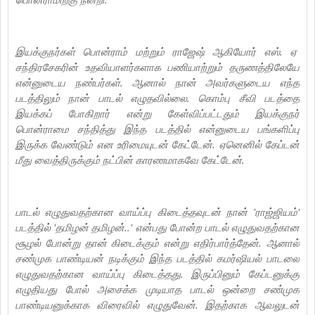
இயக்குநர்கள் பொன்ராம் மற்றும் ராஜேஷ் ஆகியோர் எஸ். ஏ
சந்திரசேகரின் உதவியாளர்களாக பணியாற்றும் தருணத்திலேயே
என்னுடைய நண்பர்கள். ஆனால் நான் அவர்களுடைய எந்த
படத்திலும் நான் பாடல் எழுதவில்லை. கொம்பு சீவி படத்தை
இயக்கப் போகிறார் என்று கேள்விப்பட்டதும் இயக்குநர்
பொன்ராமை சந்தித்து இந்த படத்தில் என்னுடைய பங்களிப்பு
இருக்க வேண்டும் என உரிமையுடன் கேட்டேன். ஏனெனில் கேப்டன்
மீது வைத்திருக்கும் நட்பின் காரணமாகவே கேட்டேன்.‌
பாடல் எழுதுவதற்கான வாய்ப்பு கிடைத்தவுடன் நான் 'ராஜ்ஜியம்'
படத்தில் 'தமிழன் தமிழன்..' என்பது போன்ற பாடல் எழுதுவதற்கான
சூழல் போன்று தான் கிடைக்கும் என்று எதிர்பார்த்தேன். ஆனால்
சண்முக பாண்டியன் நடிக்கும் இந்த படத்தில் கமர்ஷியல் பாடலை
எழுதுவதற்கான வாய்ப்பு கிடைத்தது. இருப்பினும் கேப்டனுக்கு
எழுதியது போல் அசைக்க முடியாத பாடல் ஒன்றை சண்முக
பாண்டியனுக்காக விரைவில் எழுதுவேன். இதற்காக ஆவலுடன்