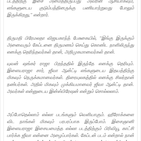
படத்திற்கு இசை அமைத்திருப்பது அவரின் ஆசியாகவும்,
எங்களுடைய குடும்பத்தினருக்கு பணியாற்றுவது போலும்
இருக்கிறது,'' என்றார்.
திருமதி பிரேமலதா விஜயகாந்த் பேசுகையில், ''இங்கு இருக்கும்
அனைவரும் கேப்டனை திருமணம் செய்து கொண்ட நாளிலிருந்து
எனக்கு தெரிந்தவர்கள் தான், அறிமுகமானவர்கள் தான்.
யுவன் ஷங்கர் ராஜா பிறந்ததில் இருந்தே எனக்கு தெரியும்.
இளையராஜா சார், ஜீவா ஆன்ட்டி எங்களுடைய இதயத்திற்கு
மிகவும் நெருக்கமானவர்கள். திரையுலகத்தில் எனக்கு சிலர்தான்
நண்பர்கள். அதில் மிகவும் முக்கியமானவர் ஜீவா ஆன்ட்டி தான்.
அவர்கள் என்னுடைய இன்ஸ்பிரேஷன் என்றும் சொல்லலாம்.
அப்போதெல்லாம் எல்லா படங்களும் வெளியாகும். ஹீரோக்களை
விட நாங்கள் மிகவும் பரபரப்பாக இருப்போம். இசைஞானி
இளையராஜா இசையமைத்த எல்லா படத்திற்கும் பிரிவியூ காட்சி
பார்க்க ஜீவா என்னை அழைப்பார்கள். கேப்டன் படம் என்றால் நான்