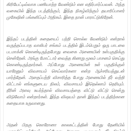
கிரியேட்டிவ்வாக பணியாற்ற வேண்டும் என எதிர்பார்ப்பவன். அந்த
வகையில் இந்த படத்திற்கும், இந்த நிகழ்விற்கும் தயாரிப்பாளர்
முகேஷின் பங்களிப்பும் அதிகம். இதை நான் பாராட்டுகிறேன்.
இந்தப் படத்தின் கதையைப் பற்றி சொல்ல வேண்டும் என்றால்
வருத்தப்படாத வாலிபர் சங்கம் படத்தில் இடம்பெறும் ஒரு பாடலை
படமாக்கி கொண்டிருந்தபோது வைகை அணையின் உள்பகுதிக்கு
சென்றேன்.‌ அங்கு மோட்டார் வைத்த கிணறு மூலம் பாசனம் செய்து
கொண்டிருந்தார்கள். அப்போது அணையின் உள் பகுதிக்குள்
யாரேனும் விவசாயம் செய்வார்களா என்ற ஆச்சரியத்துடன்
பார்த்தேன். அதைப்பற்றி விசாரித்த போது அணையில் நீர் வற்றி
விட்டால் எங்களுடைய நிலம், விவசாயம் இதெல்லாம் தெரியும்.‌
நீரின் அளவு உயர்ந்தால் விவசாயத்தை விட்டு விட்டு சென்று
விடுவோம் என்றார்கள். இந்த விஷயம் தான் இந்தப் படத்திற்கான
கதையாக உருவானது.
அதன் பிறகு கொரோனா காலகட்டத்தின் போது தேனியில்
முகாமிட்டிருந்தேன். அப்போது அணை முழுவதும் நீர் நிரம்பி