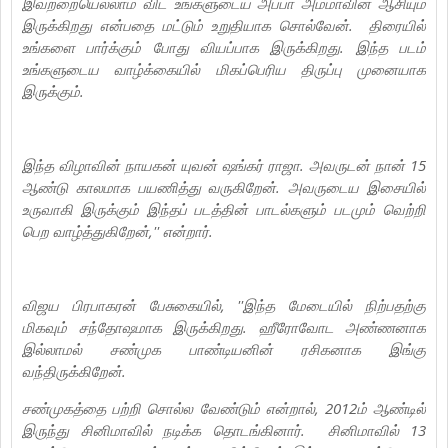
இவற்றையெல்லாம் விட உங்களுடைய அப்பா அம்மாவின் ஆசியும்
இருக்கிறது என்பதை மட்டும் உறுதியாக சொல்வேன். திரையில்
உங்களை பார்க்கும் போது வியப்பாக இருக்கிறது. இந்த படம்
உங்களுடைய வாழ்க்கையில் மிகப்பெரிய திருப்பு முனையாக
இருக்கும்.
இந்த விழாவின் நாயகன் யுவன் ஷங்கர் ராஜா. அவருடன் நான் 15
ஆண்டு காலமாக பயணித்து வருகிறேன்.‌ அவருடைய இசையில்
உருவாகி இருக்கும் இந்தப் படத்தின் பாடல்களும் படமும் வெற்றி
பெற வாழ்த்துகிறேன்,'' என்றார்.
விஜய பிரபாகரன் பேசுகையில், ''இந்த மேடையில் நிற்பதற்கு
மிகவும் சந்தோஷமாக இருக்கிறது. ஹீரோவோட அண்ணனாக
இல்லாமல் சண்முக பாண்டியனின் ரசிகனாக இங்கு
வந்திருக்கிறேன்.
சண்முகத்தை பற்றி சொல்ல வேண்டும் என்றால், 2012ம் ஆண்டில்
இருந்து சினிமாவில் நடிக்க தொடங்கினார். சினிமாவில் 13