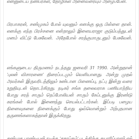
என்னுடைய நண்பர்கள், தோழிகள் அனைவரையும் அழைப்பேன்.
பிரபாகரன், சண்முகம் போல் யுவனும் எனக்கு ஒரு பிள்ளை தான்.
எனக்கு எந்த பிரச்சனை என்றாலும் இளையராஜா குடும்பத்துடன்
மனம் விட்டு பேசுவேன். அதேபோல் சரத்குமாருடனும் பேசுவேன்.
எங்களுடைய திருமணம் நடந்தது ஜனவரி 31 1990. அன்றுதான்
'புலன் விசாரணை' திரைப்படமும் வெளியானது. அன்று முதல்
அவர்கள் இருவரிடத்திலும் உண்டான பிணைப்பு, நட்பு இன்று வரை
உறுதியுடன் தொடர்கிறது. நடிகர் சங்க தலைவராக பணியாற்றிய
போது சரத் சாரும் நெப்போலியன் சாரும் கேப்டனுக்கு இரண்டு
கரங்கள் போல் இணைந்து செயல்பட்டார்கள். இப்படி பழைய
நினைவுகளை நினைக்கும் போது ஒவ்வொன்றும் அற்புதமான
தருணங்களாகத்தான் இருக்கிறது.
சண்முக பாண்டியன் நடித்த 'சகாப்தம்' படத்திற்கு தயாரிப்பாளர் எல்