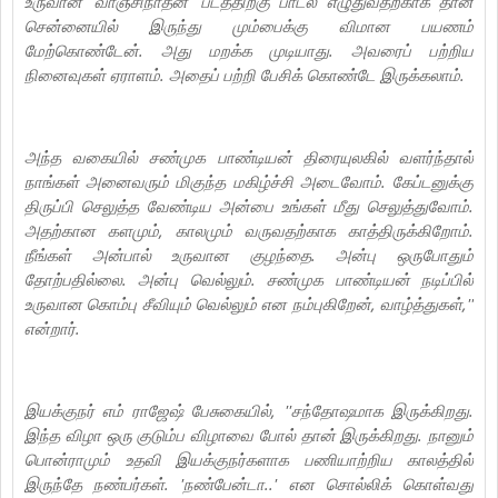
உருவான 'வாஞ்சிநாதன்' படத்திற்கு பாடல் எழுதுவதற்காக தான்
சென்னையில் இருந்து மும்பைக்கு விமான பயணம்
மேற்கொண்டேன். அது மறக்க முடியாது. அவரைப் பற்றிய
நினைவுகள் ஏராளம்.‌ அதைப் பற்றி பேசிக் கொண்டே இருக்கலாம்.
அந்த வகையில் சண்முக பாண்டியன் திரையுலகில் வளர்ந்தால்
நாங்கள் அனைவரும் மிகுந்த மகிழ்ச்சி அடைவோம். கேப்டனுக்கு
திருப்பி செலுத்த வேண்டிய அன்பை உங்கள் மீது செலுத்துவோம்.
அதற்கான களமும், காலமும் வருவதற்காக காத்திருக்கிறோம்.
நீங்கள் அன்பால் உருவான குழந்தை. அன்பு ஒருபோதும்
தோற்பதில்லை. அன்பு வெல்லும். சண்முக பாண்டியன் நடிப்பில்
உருவான கொம்பு சீவியும் வெல்லும் என நம்புகிறேன், வாழ்த்துகள்,''
என்றார்.
இயக்குநர் எம் ராஜேஷ் பேசுகையில், ''சந்தோஷமாக இருக்கிறது.
இந்த விழா ஒரு குடும்ப விழாவை போல் தான் இருக்கிறது. நானும்
பொன்ராமும் உதவி இயக்குநர்களாக பணியாற்றிய காலத்தில்
இருந்தே நண்பர்கள். 'நண்பேன்டா..' என சொல்லிக் கொள்வது