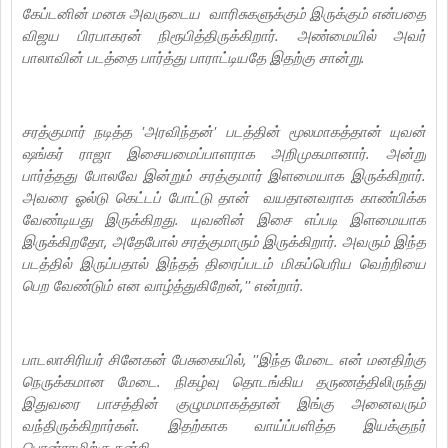
கேப்டனின் மனசு அவருடைய வாரிசுகளுக்கும் இருக்கும் என்பதை
விஜய பிரபாகரன் நிரூபித்திருக்கிறார். அண்மையில் அவர்
பாலாவின் படத்தை பார்த்து பாராட்டியதே இதற்கு சான்று.‌
சரத்குமார் நடித்த 'அரவிந்தன்' படத்தின் மூலமாகத்தான் யுவன்
ஷங்கர் ராஜா இசையமைப்பாளராக அறிமுகமானார். அன்று
பார்த்தது போலவே இன்றும் சரத்குமார் இளமையாக இருக்கிறார்.
அவரை ஓல்டு கெட்டப் போட்டு தான் வயதானவராக காண்பிக்க
வேண்டியது இருக்கிறது. யுவனின் இசை எப்படி இளமையாக
இருக்கிறதோ, அதேபோல் சரத்குமாரும் இருக்கிறார். அவரும் இந்த
படத்தில் இருப்பதால் இந்தத் திரைப்படம் மிகப்பெரிய வெற்றியை
பெற வேண்டும் என வாழ்த்துகிறேன்,'' என்றார்.
பாடலாசிரியர் சினேகன் பேசுகையில், ''இந்த மேடை என் மனதிற்கு
நெருக்கமான மேடை. நிகழ்வு தொடங்கிய தருணத்திலிருந்து
இதுவரை பாசத்தின் குழுமமாகத்தான் இங்கு அனைவரும்
வந்திருக்கிறார்கள். இதற்காக வாய்ப்பளித்த இயக்குநர்
பொன்ராமிற்கு நன்றி.