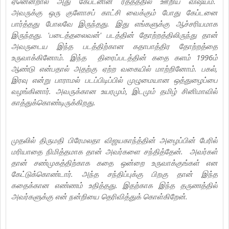
ஏனென்றால் அது கேப்டனின் ரத்தத்தில் ஊறிய விஷயம்.
அவருக்கு ஒரு குளோசப் காட்சி வைக்கும் போது கேப்டனை
பார்த்தது போலவே இருந்தது. இது எங்களுக்கு ஆச்சரியமாக
இருந்தது. 'படைத்தலைவன்' படத்தின் தோற்றத்திலிருந்து தான்
அவருடைய இந்த படத்திற்கான கதாபாத்திர தோற்றத்தை
உருவாக்கினோம். இந்த திரைப்படத்தின் கதை களம் 1996ம்
ஆண்டு என்பதால் அதற்கு ஏற்ற வகையில் மாற்றினோம். பகல்,
இரவு என்று பாராமல் படப்பிடிப்பில் முழுமையான ஒத்துழைப்பை
வழங்கினார். அவருக்கான உயரமும், இடமும் தமிழ் சினிமாவில்
காத்துக்கொண்டிருக்கிறது.
முதலில் திருமதி பிரேமலதா விஜயகாந்த்தின் அழைப்பின் பேரில்
மரியாதை நிமித்தமாக தான் அவர்களை சந்தித்தேன். அவர்கள்
தான் சண்முகத்திற்காக கதை ஒன்றை உருவாக்குங்கள் என
கேட்டுக்கொண்டார். அந்த சந்திப்புக்கு பிறகு தான் இந்த
கதைக்கான எண்ணம் உதித்தது. இதற்காக இந்த தருணத்தில்
அவர்களுக்கு என் நன்றியை தெரிவித்துக் கொள்கிறேன்.‌