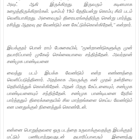
அவுட் ஆகி இருக்கிறது. இருவரும் கடினமாக
உழைத்திருக்கிறார்கள். டிசம்பர் 19ம் தேதியன்று கொம்பு சீவி படம்
வெளியாகிறது. அனைவரும் திரையரங்கத்திற்கு சென்று பார்த்து,
ரசித்து ஆதரவு தர வேண்டும் என கேட்டுக்கொள்கிறேன்,'' என்றார்.
இயக்குநர் பொன் ராம் பேசுகையில், ''மூன்றாண்டுகளுக்கு முன்
தயாரிப்பாளர் முகேஷ் செல்லையாவை சந்தித்தேன். அவர்தான்
சண்முக பாண்டியனை
வைத்து படம் இயக்க வேண்டும் என்ற எண்ணத்தை
வெளிப்படுத்தினார். அதற்காக அவருக்கு என் முதல் நன்றியை
தெரிவித்துக் கொள்கிறேன். அதன் பிறகு கேப்டனையும், சண்முக
பாண்டியனையும் சந்தித்தேன். சண்முக பாண்டியனை நேரில்
பார்த்ததும் திரைக்கதையில் சில மாற்றங்களை செய்ய வேண்டும்
என மனதுக்குள் நினைத்துக் கொண்டேன்.
என்னை பொறுத்தவரை ஒரு படத்தை உருவாக்குவதற்கு இயக்குநர்
மட்டும் பணியாற்றுவதுடன் தயாரிப்பாளரும் இணைந்து