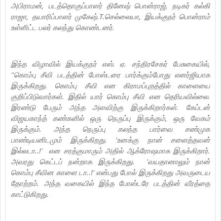
அபிராமன், படத்தொகுப்பாளர் தினேஷ் பொன்ராஜ், நடிகர் கல்கி
ராஜா, தயாரிப்பாளர் முகேஷ்.T.செல்லையா, இயக்குநர் பொன்ராம்
உள்ளிட்ட பலர் கலந்து கொண்டனர்.
இந்த விழாவில் இயக்குநர் எஸ். ஏ. சந்திரசேகர் பேசுகையில்,
''கொம்பு சீவி படத்தின் போஸ்டரை பார்க்கும்போது எனர்ஜியாக
இருக்கிறது. கொம்பு சீவி என கிராமப்புறத்தில் காளையை
குறிப்பிடுவார்கள். இதில் யார் கொம்பு சீவி என தெரியவில்லை.
இரண்டு பேரும் அந்த அளவிற்கு இருக்கிறார்கள். கேப்டன்
விஜயகாந்த் கண்களில் ஒரு நெருப்பு இருக்கும், ஒரு வேகம்
இருக்கும். அந்த நெருப்பு கலந்த பார்வை சண்முக
பாண்டியனிடமும் இருக்கிறது. 'உனக்கு நான் சளைத்தவன்
இல்லடா..!' என சரத்குமாரும் அதில் ஆக்ரோஷமாக இருக்கிறார்.‌
அவரது கெட்டப் நன்றாக இருக்கிறது. 'வயதானாலும் நான்
கொம்பு சீவின காளை டா..!' என்பது போல் இருக்கிறது அவருடைய
தோற்றம். அந்த வகையில் இந்த போஸ்டரே படத்தின் வீரத்தை
காட்டுகிறது.