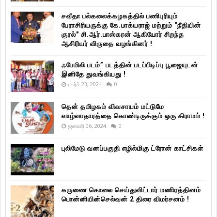
சவீதா பல்கலைக்கழகத்தில் பணிபுரியும்
பேராசிரியருக்கு கே.பாக்யராஜ் மற்றும் "நீதியின்
குரல்" சி.ஆர்.பாஸ்கரன் ஆகியோர் சிறந்த
ஆசிரியர் விருதை வழங்கினர் !
ஃபேமிலி படம்” படத்தின் படப்பிடிப்பு பூஜையுடன்
இனிதே துவங்கியது !
மார்ச் 23, 2024
0
தென் தமிழகம் விவசாயம் மட்டுமே
வாழ்வாதாரத்தை கொண்டிருக்கும் ஒரு கிராமம் !
ஜனவரி 06, 2024
0
புலிமேடு வனப்பகுதி எழில்மிகு ட்ரோன் காட்சிகள்
கருணை கொலை செய்துவிட்டார் மணிரத்தினம்
பொன்னியின்செல்வன் 2 திரை விமர்சனம் !