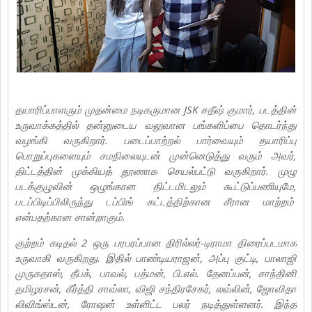
தயாரிப்பாளரும் முதன்மை நடிகருமான JSK சதீஷ் குமார், படத்தின்
உருவாக்கத்தில் தன்னுடைய வலுவான பங்களிப்பை தொடர்ந்து
வழங்கி வருகிறார். படைப்பாற்றல் பார்வையும் தயாரிப்பு
பொறுப்புகளையும் சமநிலையுடன் முன்னெடுத்து வரும் அவர்,
திட்டத்தின் முக்கியத் தூணாக செயல்பட்டு வருகிறார். முழு
படக்குழுவின் ஒழுங்கான திட்டமிடலும் கூட்டுப்பணியுமே,
படப்பிடிப்பிலிருந்து டப்பிங் கட்டத்திற்கான சீரான மாற்றம்
என்பதற்கான சான்றாகும்.
குற்றம் கடிதல் 2 ஒரு பரபரப்பான திரில்லர்-டிராமா திரைப்படமாக
உருவாகி வருகிறது. இதில் பாண்டியராஜன், அப்பு குட்டி, பாலாஜி
முருகதாஸ், தீபக், பாவல், பத்மன், பி.எல். தேனப்பன், சாந்தினி
தமிழரசன், கீர்த்தி சாவ்லா, விஜி சந்திரசேகர், லவ்லின், ஜோவிதா
லிவிங்ஸ்டன், ரோஷன் உள்ளிட்ட பலர் நடித்துள்ளனர். இந்த