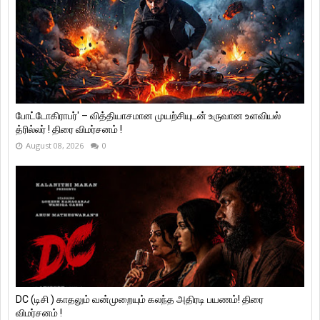
போட்டோகிராபர்' – வித்தியாசமான முயற்சியுடன் உருவான உளவியல்
த்ரில்லர் ! திரை விமர்சனம் !
August 08, 2026
0
DC (டிசி ) காதலும் வன்முறையும் கலந்த அதிரடி பயணம்! திரை
விமர்சனம் !