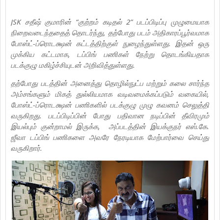
JSK சதீஷ் குமாரின் “குற்றம் கடிதல் 2” படப்பிடிப்பு முழுமையாக
நிறைவடைந்ததைத் தொடர்ந்து, தற்போது படம் அதிகாரப்பூர்வமாக
போஸ்ட்-ப்ரொடக்ஷன் கட்டத்திற்குள் நுழைந்துள்ளது. இதன் ஒரு
முக்கிய கட்டமாக, டப்பிங் பணிகள் நேற்று தொடங்கியதாக
படக்குழு மகிழ்ச்சியுடன் அறிவித்துள்ளது.
தற்போது படத்தின் அனைத்து தொழில்நுட்ப மற்றும் கலை சார்ந்த
அம்சங்களும் மிகத் துல்லியமாக வடிவமைக்கப்படும் வகையில்,
போஸ்ட்-ப்ரொடக்ஷன் பணிகளில் படக்குழு முழு கவனம் செலுத்தி
வருகிறது. படப்பிடிப்பின் போது பதிவான நடிப்பின் தீவிரமும்
இயல்பும் குன்றாமல் இருக்க, அப்படத்தின் இயக்குநர் எஸ்.கே.
ஜீவா டப்பிங் பணிகளை அவரே நேரடியாக மேற்பார்வை செய்து
வருகிறார்.