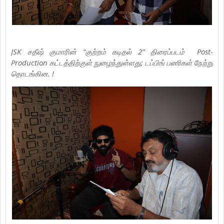
JSK சதீஷ் குமாரின் “குற்றம் கடிதல் 2” திரைப்படம் Post-
Production கட்டத்திற்குள் நுழைந்துள்ளது; டப்பிங் பணிகள் நேற்று
தொடங்கின. !