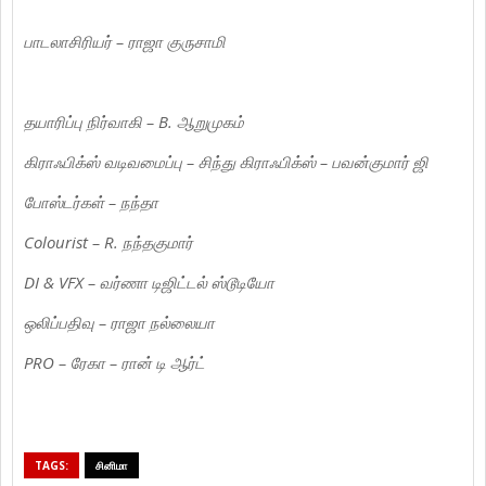
பாடலாசிரியர் – ராஜா குருசாமி
தயாரிப்பு நிர்வாகி – B. ஆறுமுகம்
கிராஃபிக்ஸ் வடிவமைப்பு – சிந்து கிராஃபிக்ஸ் – பவன்குமார் ஜி
போஸ்டர்கள் – நந்தா
Colourist – R. நந்தகுமார்
DI & VFX – வர்ணா டிஜிட்டல் ஸ்டூடியோ
ஒலிப்பதிவு – ராஜா நல்லையா
PRO – ரேகா – ரான் டி ஆர்ட்
TAGS:
சினிமா