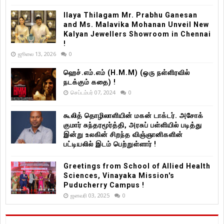
Ilaya Thilagam Mr. Prabhu Ganesan
and Ms. Malavika Mohanan Unveil New
Kalyan Jewellers Showroom in Chennai
!
ஜூலை 13, 2026
0
ஹெச்.எம்.எம் (H.M.M) (ஒரு நள்ளிரவில்
நடக்கும் கதை) !
செப்டம்பர் 07, 2024
0
கூலித் தொழிலாளியின் மகன் டாக்டர். அசோக்
குமார் சுந்தரமூர்த்தி, அரசுப் பள்ளியில் படித்து
இன்று உலகின் சிறந்த விஞ்ஞானிகளின்
பட்டியலில் இடம் பெற்றுள்ளார் !
Greetings from School of Allied Health
Sciences, Vinayaka Mission's
Puducherry Campus !
ஜனவரி 03, 2025
0