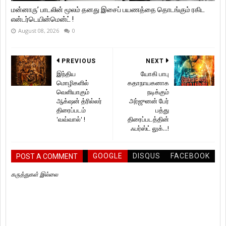
மன்னாரு’ பாடலின் மூலம் தனது இசைப் பயணத்தை தொடங்கும் ரகிட
என்டர்டெயின்மென்ட் !
August 08, 2026
0
PREVIOUS
NEXT
இந்திய
யோகி பாபு
மொழிகளில்
கதாநாயகனாக
வெளியாகும்
நடிக்கும்
ஆக்‌ஷன் த்ரில்லர்
அர்ஜுனன் பேர்
திரைப்படம்
பத்து
'வவ்வால்' !
திரைப்படத்தின்
ஃபர்ஸ்ட் லுக்...!
GOOGLE
DISQUS
FACEBOOK
POST A COMMENT
கருத்துகள் இல்லை