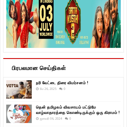
பிரபலமான செய்திகள்
நரி வேட்டை திரை விமர்சனம் !
மே 26, 2025
0
தென் தமிழகம் விவசாயம் மட்டுமே
வாழ்வாதாரத்தை கொண்டிருக்கும் ஒரு கிராமம் !
ஜனவரி 06, 2024
0