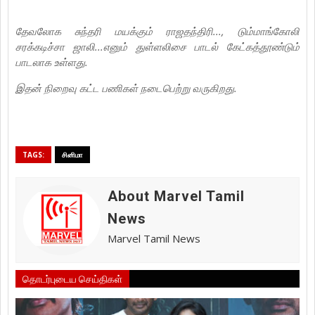
தேவலோக சுந்தரி மயக்கும் ராஜதந்திரி..., டும்மாங்கோலி
சரக்கடிச்சா ஜாலி...எனும் துள்ளலிசை பாடல் கேட்கத்தூண்டும்
பாடலாக உள்ளது.
இதன் நிறைவு கட்ட பணிகள் நடைபெற்று வருகிறது.
TAGS:
சினிமா
About Marvel Tamil
News
Marvel Tamil News
தொடர்புடைய செய்திகள்