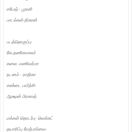
சபேஷ் - முரளி
பாடல்கள்-நிகரன்
படத்தொகுப்பு-
கே.தணிகாசலம்
கலை- மணிவர்மா
நடனம் - ராதிகா
சண்டை பயிற்சி-
ஆக்ஷன் பிரகாஷ்
மக்கள் தொடர்பு- வெங்கட்
தயாரிப்பு மேற்பார்வை-