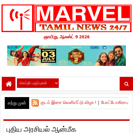
ஞாயிறு, ஆகஸ்ட் 9 2026
மகுடம் இசை வெளியீட்டு விழா !
|
போட்டோகிராபர்' – வித்தியாசமான 
சற்று முன்
புதிய அரசியல் ஆன்மீக