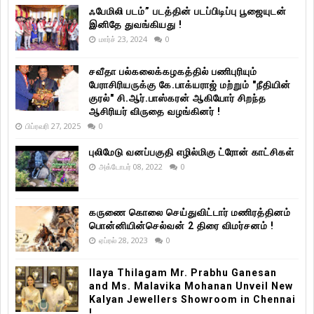
ஃபேமிலி படம்” படத்தின் படப்பிடிப்பு பூஜையுடன்
இனிதே துவங்கியது !
மார்ச் 23, 2024
0
சவீதா பல்கலைக்கழகத்தில் பணிபுரியும்
பேராசிரியருக்கு கே.பாக்யராஜ் மற்றும் "நீதியின்
குரல்" சி.ஆர்.பாஸ்கரன் ஆகியோர் சிறந்த
ஆசிரியர் விருதை வழங்கினர் !
பிப்ரவரி 27, 2025
0
புலிமேடு வனப்பகுதி எழில்மிகு ட்ரோன் காட்சிகள்
அக்டோபர் 08, 2022
0
கருணை கொலை செய்துவிட்டார் மணிரத்தினம்
பொன்னியின்செல்வன் 2 திரை விமர்சனம் !
ஏப்ரல் 28, 2023
0
Ilaya Thilagam Mr. Prabhu Ganesan
and Ms. Malavika Mohanan Unveil New
Kalyan Jewellers Showroom in Chennai
!