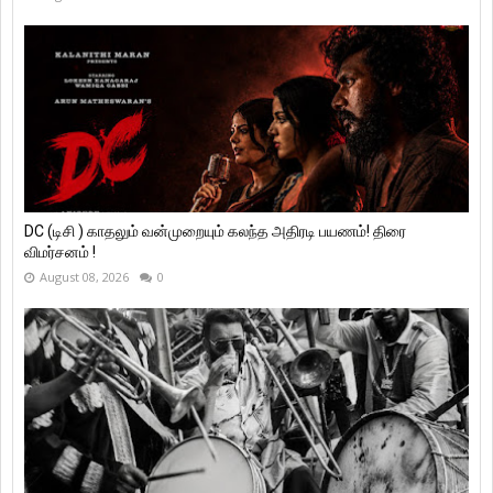
DC (டிசி ) காதலும் வன்முறையும் கலந்த அதிரடி பயணம்! திரை
விமர்சனம் !
August 08, 2026
0