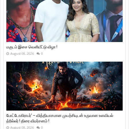
மகுடம் இசை வெளியீட்டு விழா !
August 08, 2026
0
போட்டோகிராபர்' – வித்தியாசமான முயற்சியுடன் உருவான உளவியல்
த்ரில்லர் ! திரை விமர்சனம் !
August 08, 2026
0