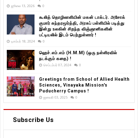
ஜூலை 13, 2026
0
கூலித் தொழிலாளியின் மகன் டாக்டர். அசோக்
குமார் சுந்தரமூர்த்தி, அரசுப் பள்ளியில் படித்து
இன்று உலகின் சிறந்த விஞ்ஞானிகளின்
பட்டியலில் இடம் பெற்றுள்ளார் !
டிசம்பர் 18, 2024
0
ஹெச்.எம்.எம் (H.M.M) (ஒரு நள்ளிரவில்
நடக்கும் கதை) !
செப்டம்பர் 07, 2024
0
Greetings from School of Allied Health
Sciences, Vinayaka Mission's
Puducherry Campus !
ஜனவரி 03, 2025
0
Subscribe Us