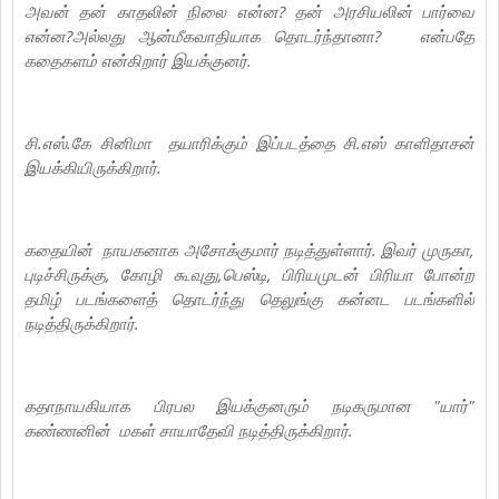
அவன் தன் காதலின் நிலை என்ன? தன் அரசியலின் பார்வை
என்ன?அல்லது ஆன்மீகவாதியாக தொடர்ந்தானா? என்பதே
கதைகளம் என்கிறார் இயக்குனர்.
சி.எஸ்.கே சினிமா தயாரிக்கும் இப்படத்தை சி.எஸ் காளிதாசன்
இயக்கியிருக்கிறார்.
கதையின் நாயகனாக அசோக்குமார் நடித்துள்ளார். இவர் முருகா,
புடிச்சிருக்கு, கோழி கூவுது,பெஸ்டி, பிரியமுடன் பிரியா போன்ற
தமிழ் படங்களைத் தொடர்ந்து தெலுங்கு கன்னட படங்களில்
நடித்திருக்கிறார்.
கதாநாயகியாக பிரபல இயக்குனரும் நடிகருமான "யார்"
கண்ணனின் மகள் சாயாதேவி நடித்திருக்கிறார்.