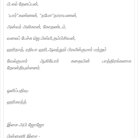
பி.எல் தேனப்பன்,
'யார்"கண்ணன், "நமோ"நாராயணன்,
அன்வர் அலிகான், கோதண்டம்,
வலைப் பேச்சு ஜெ.பிஸ்மி,தம்பிசிவன்,
ஹரிநாத், ரதியா ஹரி,ஆலந்தூர் பிரவீன்குமார் மற்றும்
வேல்குமார் ஆகியோர் கதையின் பாத்திரங்களாக
தோன்றியுள்ளனர்.
ஒளிப்பதிவு-
ஹரிகாந்த்
இசை-அபி ஜோஜோ
பின்னணி இசை -