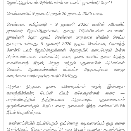
ஜோய்ஆலுக்காஸ் பிரில்லியன்ஸ் டைமண்ட் ஜுவல்லரி ஷோ’ !
சென்னையில் 9 ஜனவரி முதல் 26 ஜனவரி 2026 வரை.
சென்னை, தமிழ்நாடு – 9 ஜனவரி 2026: உலகின் ஃபேவரிட்
ஜுவல்லர் ஜோய்ஆலுக்காஸ், தனது ‘பிரில்லியன்ஸ் டைமண்ட்
ஜுவல்லரி ஷோ’ மூலம் சென்னை மாநகரை மிளிரச் செய்ய
தயாராக உள்ளது. 9 ஜனவரி 2026 முதல், சென்னை, பிரசாந்த்
கோல்டு டவர் ஜோய்ஆலுக்காஸ் ஷோரூமில் நடைபெறும் இந்த
பிரம்மாண்டமான கண்காட்சி, வைர நகை உலகில் தலை சிறந்த
கைவினைத் திறன், அழகு மற்றும் புதுமையின் அம்சங்கள்
கொண்ட ஆபரணங்களின் உட்சபட்ச அனுபவத்தை தனது
வாடிக்கையாளர்களுக்கு சமர்ப்பிக்கிறது.
அழகிய திருமண நகை கலெக்ஷன்கள் முதல், இன்றைய
காலத்திற்கேற்ற டெய்லி வியர் கலெக்ஷன்கள் வரை —
பாரம்பரியத்தின் நித்தியமான அழகையும், புதுமையையும்
ஒருங்கிணைக்கும் சிறப்பு வைர நகைகள் இந்த கண்காட்சியில்
இடம் பெறுகின்றன.
கண்காட்சியில் இடம்பெறும் ஒவ்வொரு வடிவமைப்பும் ஒரு கலை
பொக்கிஷம்; இவை கண்காட்சி நடைபெறும் குறுகிய காலத்திற்கு