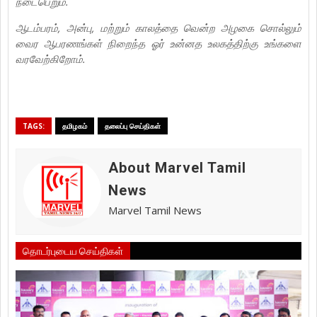
நடைபெறும்.
ஆடம்பரம், அன்பு, மற்றும் காலத்தை வென்ற அழகை சொல்லும்
வைர ஆபரணங்கள் நிறைந்த ஓர் உன்னத உலகத்திற்கு உங்களை
வரவேற்கிறோம்.
TAGS:
தமிழகம்
தலைப்பு செய்திகள்
About Marvel Tamil
News
Marvel Tamil News
தொடர்புடைய செய்திகள்