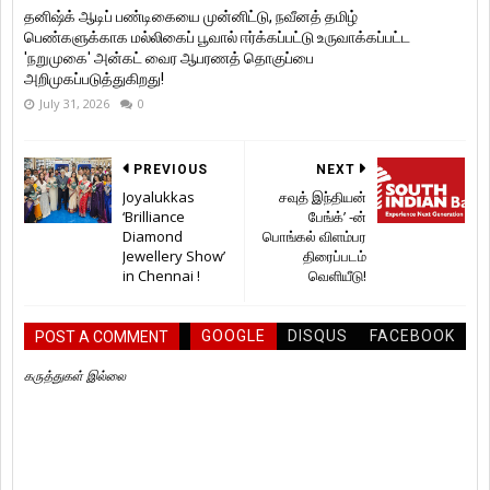
தனிஷ்க் ஆடிப் பண்டிகையை முன்னிட்டு, நவீனத் தமிழ்
பெண்களுக்காக மல்லிகைப் பூவால் ஈர்க்கப்பட்டு உருவாக்கப்பட்ட
'நறுமுகை' அன்கட் வைர ஆபரணத் தொகுப்பை
அறிமுகப்படுத்துகிறது!
July 31, 2026
0
PREVIOUS
NEXT
Joyalukkas
சவுத் இந்தியன்
‘Brilliance
பேங்க்’ -ன்
Diamond
பொங்கல் விளம்பர
Jewellery Show’
திரைப்படம்
in Chennai !
வெளியீடு!
GOOGLE
DISQUS
FACEBOOK
POST A COMMENT
கருத்துகள் இல்லை