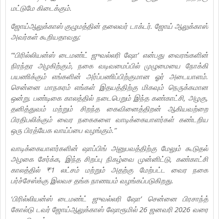
மட்டுமே கிடைக்கும்.
ஜோய்ஆலுக்காஸ் குழுமத்தின் தலைவர் டாக்டர். ஜோய் ஆலுக்காஸ்
அவர்கள் கூறியதாவது:
“‘பிரில்லியன்ஸ் டைமண்ட் ஜுவல்லரி ஷோ’ என்பது வைரங்களின்
நிரந்தர அழகிற்கும், நகை வடிவமைப்பில் முழுமையை நோக்கி
பயணிக்கும் எங்களின் அர்ப்பணிப்பிற்குமான ஓர் அடையாளம்.
சென்னை மாநகரம் எங்கள் இதயத்திற்கு மிகவும் நெருக்கமான
ஒன்று. பண்டிகை காலத்தில் நடைபெறும் இந்த கண்காட்சி, அழகு,
தனித்துவம் மற்றும் சிறந்த கைவினைத்திறன் ஆகியவற்றை
பிரதிபலிக்கும் வைர நகைகளை வாடிக்கையாளர்கள் கண்டறிய
ஒரு பிரத்யேக வாய்ப்பை வழங்கும்.”
வாடிக்கையாளர்களின் ஷாப்பிங் அனுபவத்திற்கு மேலும் கூடுதல்
அழகை சேர்க்க, இந்த சிறப்பு நிகழ்வை முன்னிட்டு, கண்காட்சி
காலத்தில் ₹1 லட்சம் மற்றும் அதற்கு மேற்பட்ட வைர நகை
பர்ச்சேஸ்க்கு இலவச தங்க நாணயம் வழங்கப்படுகிறது.
‘பிரில்லியன்ஸ் டைமண்ட் ஜுவல்லரி ஷோ’ சென்னை பிரசாந்த்
கோல்டு டவர் ஜோய்ஆலுக்காஸ் ஷோரூமில் 26 ஜனவரி 2026 வரை