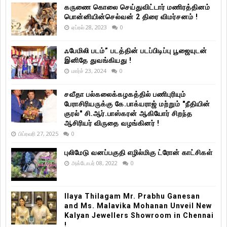
கருணை கொலை செய்துவிட்டார் மணிரத்தினம்
பொன்னியின்செல்வன் 2 திரை விமர்சனம் !
ஏப்ரல் 28, 2023
0
ஃபேமிலி படம்” படத்தின் படப்பிடிப்பு பூஜையுடன்
இனிதே துவங்கியது !
மார்ச் 23, 2024
0
சவீதா பல்கலைக்கழகத்தில் பணிபுரியும்
பேராசிரியருக்கு கே.பாக்யராஜ் மற்றும் "நீதியின்
குரல்" சி.ஆர்.பாஸ்கரன் ஆகியோர் சிறந்த
ஆசிரியர் விருதை வழங்கினர் !
பிப்ரவரி 27, 2025
0
புலிமேடு வனப்பகுதி எழில்மிகு ட்ரோன் காட்சிகள்
அக்டோபர் 08, 2022
0
Ilaya Thilagam Mr. Prabhu Ganesan
and Ms. Malavika Mohanan Unveil New
Kalyan Jewellers Showroom in Chennai
!