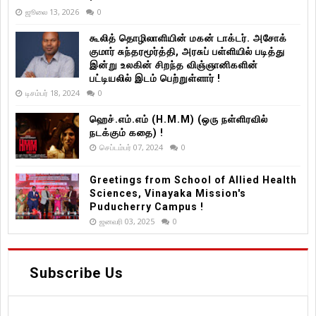
ஜூலை 13, 2026
0
கூலித் தொழிலாளியின் மகன் டாக்டர். அசோக்
குமார் சுந்தரமூர்த்தி, அரசுப் பள்ளியில் படித்து
இன்று உலகின் சிறந்த விஞ்ஞானிகளின்
பட்டியலில் இடம் பெற்றுள்ளார் !
டிசம்பர் 18, 2024
0
ஹெச்.எம்.எம் (H.M.M) (ஒரு நள்ளிரவில்
நடக்கும் கதை) !
செப்டம்பர் 07, 2024
0
Greetings from School of Allied Health
Sciences, Vinayaka Mission's
Puducherry Campus !
ஜனவரி 03, 2025
0
Subscribe Us