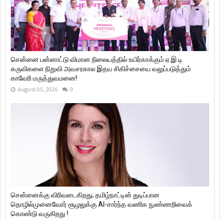
சென்னை பன்னாட்டு விமான நிலையத்தில் உயிர்காக்கும் ஏ.இ.டி
கருவிகளை நிறுவி அவசரகால இதய சிகிச்சையை வலுப்படுத்தும்
காவேரி மருத்துவமனை!
August 05, 2026
0
சென்னைக்கு விரிவடைகிறது; தமிழ்நாட்டின் துடிப்பான
தொழில்முனைவோர் சூழலுக்கு AI-சார்ந்த வணிக நுண்ணறிவைக்
கொண்டு வருகிறது !