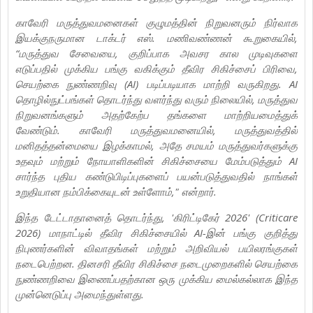
காவேரி மருத்துவமனைகள் குழுமத்தின் நிறுவனரும் நிர்வாக
இயக்குநருமான டாக்டர் எஸ். மணிவண்ணன் கூறுகையில்,
“மருத்துவ சேவையை, குறிப்பாக அவசர கால முடிவுகளை
எடுப்பதில் முக்கிய பங்கு வகிக்கும் தீவிர சிகிச்சைப் பிரிவை,
செயற்கை நுண்ணறிவு (AI) படிப்படியாக மாற்றி வருகிறது. AI
தொழில்நுட்பங்கள் தொடர்ந்து வளர்ந்து வரும் நிலையில், மருத்துவ
நிறுவனங்களும் அதற்கேற்ப தங்களை மாற்றியமைத்துக்
வேண்டும். காவேரி மருத்துவமனையில், மருத்துவத்தில்
மனிதத்தன்மையை இழக்காமல், அதே சமயம் மருத்துவர்களுக்கு
உதவும் மற்றும் நோயாளிகளின் சிகிச்சையை மேம்படுத்தும் AI
சார்ந்த புதிய கண்டுபிடிப்புகளைப் பயன்படுத்துவதில் நாங்கள்
உறுதியான நம்பிக்கையுடன் உள்ளோம்," என்றார்.
இந்த டேட்டாதானைத் தொடர்ந்து, 'கிரிட்டிகேர் 2026' (Criticare
2026) மாநாட்டில் தீவிர சிகிச்சையில் AI-இன் பங்கு குறித்து
நிபுணர்களின் விவாதங்கள் மற்றும் அறிவியல் பயிலரங்குகள்
நடைபெற்றன. தினசரி தீவிர சிகிச்சை நடைமுறைகளில் செயற்கை
நுண்ணறிவை இணைப்பதற்கான ஒரு முக்கிய மைல்கல்லாக இந்த
முன்னெடுப்பு அமைந்துள்ளது.