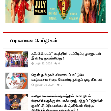
பிரபலமான செய்திகள்
ஃபேமிலி படம்” படத்தின் படப்பிடிப்பு பூஜையுடன்
இனிதே துவங்கியது !
மார்ச் 23, 2024
0
தென் தமிழகம் விவசாயம் மட்டுமே
வாழ்வாதாரத்தை கொண்டிருக்கும் ஒரு கிராமம் !
ஜனவரி 06, 2024
0
சவீதா பல்கலைக்கழகத்தில் பணிபுரியும்
பேராசிரியருக்கு கே.பாக்யராஜ் மற்றும் "நீதியின்
குரல்" சி.ஆர்.பாஸ்கரன் ஆகியோர் சிறந்த
ஆசிரியர் விருதை வழங்கினர் !