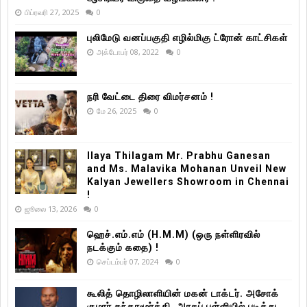
பிப்ரவரி 27, 2025
0
புலிமேடு வனப்பகுதி எழில்மிகு ட்ரோன் காட்சிகள்
அக்டோபர் 08, 2022
0
நரி வேட்டை திரை விமர்சனம் !
மே 26, 2025
0
Ilaya Thilagam Mr. Prabhu Ganesan
and Ms. Malavika Mohanan Unveil New
Kalyan Jewellers Showroom in Chennai
!
ஜூலை 13, 2026
0
ஹெச்.எம்.எம் (H.M.M) (ஒரு நள்ளிரவில்
நடக்கும் கதை) !
செப்டம்பர் 07, 2024
0
கூலித் தொழிலாளியின் மகன் டாக்டர். அசோக்
குமார் சுந்தரமூர்த்தி, அரசுப் பள்ளியில் படித்து