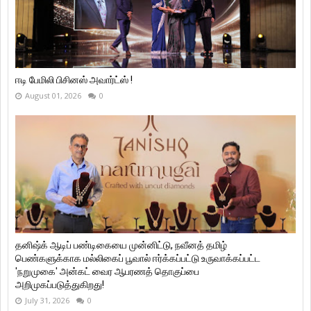
ஈடி பேமிலி பிசினஸ் அவார்ட்ஸ் !
August 01, 2026
0
தனிஷ்க் ஆடிப் பண்டிகையை முன்னிட்டு, நவீனத் தமிழ்
பெண்களுக்காக மல்லிகைப் பூவால் ஈர்க்கப்பட்டு உருவாக்கப்பட்ட
'நறுமுகை' அன்கட் வைர ஆபரணத் தொகுப்பை
அறிமுகப்படுத்துகிறது!
July 31, 2026
0