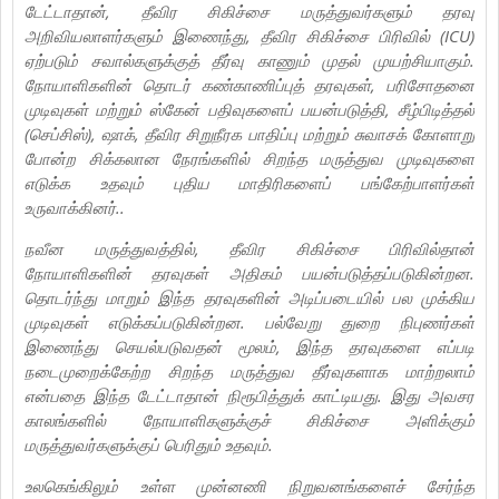
டேட்டாதான், தீவிர சிகிச்சை மருத்துவர்களும் தரவு
அறிவியலாளர்களும் இணைந்து, தீவிர சிகிச்சை பிரிவில் (ICU)
ஏற்படும் சவால்களுக்குத் தீர்வு காணும் முதல் முயற்சியாகும்.
நோயாளிகளின் தொடர் கண்காணிப்புத் தரவுகள், பரிசோதனை
முடிவுகள் மற்றும் ஸ்கேன் பதிவுகளைப் பயன்படுத்தி, சீழ்பிடித்தல்
(செப்சிஸ்), ஷாக், தீவிர சிறுநீரக பாதிப்பு மற்றும் சுவாசக் கோளாறு
போன்ற சிக்கலான நேரங்களில் சிறந்த மருத்துவ முடிவுகளை
எடுக்க உதவும் புதிய மாதிரிகளைப் பங்கேற்பாளர்கள்
உருவாக்கினர்..
நவீன மருத்துவத்தில், தீவிர சிகிச்சை பிரிவில்தான்
நோயாளிகளின் தரவுகள் அதிகம் பயன்படுத்தப்படுகின்றன.
தொடர்ந்து மாறும் இந்த தரவுகளின் அடிப்படையில் பல முக்கிய
முடிவுகள் எடுக்கப்படுகின்றன. பல்வேறு துறை நிபுணர்கள்
இணைந்து செயல்படுவதன் மூலம், இந்த தரவுகளை எப்படி
நடைமுறைக்கேற்ற சிறந்த மருத்துவ தீர்வுகளாக மாற்றலாம்
என்பதை இந்த டேட்டாதான் நிரூபித்துக் காட்டியது. இது அவசர
காலங்களில் நோயாளிகளுக்குச் சிகிச்சை அளிக்கும்
மருத்துவர்களுக்குப் பெரிதும் உதவும்.
உலகெங்கிலும் உள்ள முன்னணி நிறுவனங்களைச் சேர்ந்த