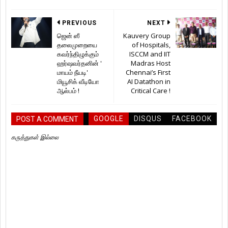
PREVIOUS
NEXT
ஜென் ஸீ
Kauvery Group
தலைமுறையை
of Hospitals,
கவர்ந்திழுக்கும்
ISCCM and IIT
ஹர்ஷவர்தனின் '
Madras Host
மாயம் நீயடி'
Chennai’s First
மியூசிக் வீடியோ
AI Datathon in
ஆல்பம் !
Critical Care !
GOOGLE
DISQUS
FACEBOOK
POST A COMMENT
கருத்துகள் இல்லை