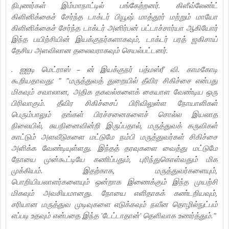
நிபுணர்கள் இம்மாநாட்டில் பங்கேற்றனர். கிளீவ்லேண்ட்
கிளினிக்கைச் சேர்ந்த டாக்டர் பியூஷ் மாத்தூர் மற்றும் மாயோ
கிளினிக்கைச் சேர்ந்த டாக்டர் அனிர்பன் பட்டாச்சார்யா ஆகியோர்
இந்த பயிற்சியின் இயக்குநர்களாகவும், டாக்டர் பரத் ஜகிசாய்
தேசிய அளவிலான தலைவராகவும் செயல்பட்டனர்.
. ஐஐடி மெட்ராஸ் – ன் இயக்குநர் பத்மஸ்ரீ வி. காமகோடி
கூறியதாவது: " "மருத்துவத் துறையில் தீவிர சிகிச்சை என்பது
மிகவும் சவாலான, அதிக தகவல்களைக் கையாள வேண்டிய ஒரு
பிரிவாகும். தீவிர சிகிச்சைப் பிரிவிலுள்ள நோயாளிகள்
பெரும்பாலும் தங்கள் பிரச்சனைகளைச் சொல்ல இயலாத
நிலையில், சுயநினைவின்றி இருப்பதால், மருத்துவக் கருவிகள்
காட்டும் அளவீடுகளை மட்டுமே நம்பி மருத்துவர்கள் சிகிச்சை
அளிக்க வேண்டியுள்ளது. இந்தத் தரவுகளை வைத்து மட்டுமே
நோயை முன்கூட்டியே கணிப்பதும், புரிந்துகொள்வதும் மிக
முக்கியம். இதற்காக, மருத்துவர்களையும்,
பொறியியலாளர்களையும் ஒன்றாக இணைக்கும் இந்த முயற்சி
மிகவும் அவசியமானது. நோயை எளிதாகக் கண்டறியவும்,
சரியான மருத்துவ முடிவுகளை எடுக்கவும் நவீன தொழில்நுட்பம்
எப்படி உதவும் என்பதை இந்த 'டேட்டாதான்' தெளிவாக உணர்த்தும்."