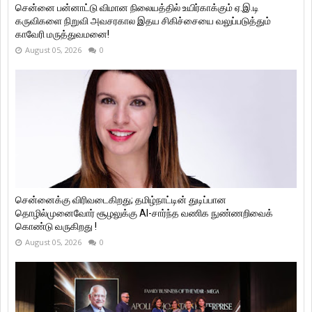
சென்னை பன்னாட்டு விமான நிலையத்தில் உயிர்காக்கும் ஏ.இ.டி
கருவிகளை நிறுவி அவசரகால இதய சிகிச்சையை வலுப்படுத்தும்
காவேரி மருத்துவமனை!
August 05, 2026
0
சென்னைக்கு விரிவடைகிறது; தமிழ்நாட்டின் துடிப்பான
தொழில்முனைவோர் சூழலுக்கு AI-சார்ந்த வணிக நுண்ணறிவைக்
கொண்டு வருகிறது !
August 05, 2026
0