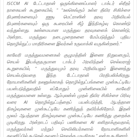
ISCCM AI டேட்டாதான் ஒருங்கிணைப்பாளர் டாக்டர் ஸ்ரீதர்
நாகையன் கூறுகையில், " "உலகெங்கும் உள்ள தீவிர சிகிச்சை
நிபுணர்களையும் ஐஐடி மெட்ராஸின் தரவு அறிவியல்
நிபுணர்களையும் ஒரு கூரையின் கீழ் இந்நிகழ்வு கொண்டு
வந்துள்ளது. உண்மையான மருத்துவ தரவுகளைக் கொண்டு,
அன்றாட மருத்துவ நடைமுறைகளை மேம்படுத்தும் புதிய
தொழில்நுட்ப மாதிரிகளை இவர்கள் உருவாக்கி வருகின்றனர்."
காவேரி மருத்துவமனைகள் குழுமத்தின் இணை நிறுவனரும்,
செயல் இயக்குநருமான டாக்டர் அரவிந்தன் செல்வராஜ்
கூறுகையில், " மருத்துவமும் தரவு அறிவியலும் இணைந்து
செயல்படுவதை இந்த டேட்டாதான் பிரதிபலிக்கிறது.
நோயாளிகளின் நலனுக்காகத் தொழில்நுட்பங்களை முன்கூட்டியே
பயன்படுத்துவதில் எப்போதும் முன்னிலையில் காவேரி
மருத்துவமனை உள்ளது. ஆம்புலன்ஸ் முதல் தீவிர சிகிச்சை பிரிவு
வரை AI தொழில்நுட்பத்தைப் பயன்படுத்தி, ஆபத்தான
நிகழ்வுகளை முன்கூட்டியே கணித்துத் தவிர்க்கிறோம். இதன்
மூலம் ஆபத்தான நிகழ்வுகளை முன்கூட்டியே கணித்து குறைக்க
முடிகிறது. அன்றாடப் பதிவுப் பணிகளை AI எளிதாக்குவதால்,
மருத்துவர்கள் மற்றும் செவிலியர்களால் நோயாளிகளின்
கவனிப்பில் கூடுதல் கவனம் செலுத்த முடிகிறது," என்று கூறினார்.