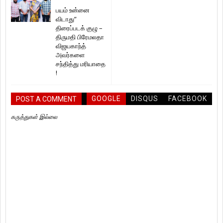
பயம் உன்னை
விடாது”
திரைப்படக் குழு –
திருமதி பிரேமலதா
விஜயகாந்த்
அவர்களை
சந்தித்து மரியாதை
!
GOOGLE
DISQUS
FACEBOOK
POST A COMMENT
கருத்துகள் இல்லை