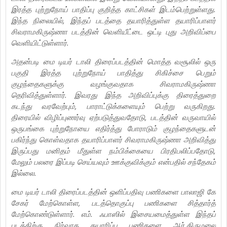
இரத்த புற்றுநோய் பாதிப்பு குறித்த காட்சிகள் இடம்பெற்றுள்ளது.
இந்த நிலையில், இந்தப் படத்தை தயாரித்துள்ள தயாரிப்பாளர்
சிவராமகிருஷ்ணா படத்தின் வெளியீட்டை ஒட்டி புது அறிவிப்பை
வெளியிட்டுள்ளார்.
அதன்படி மை டியர் டாலி திரைப்படத்தின் மொத்த வசூலில் ஒரு
பகுதி இரத்த புற்றுநோய் பாதித்து சிகிச்சை பெறும்
குழந்தைகளுக்கு வழங்குவதாக சிவராமகிருஷ்ணா
தெரிவித்துள்ளார். இவரது இந்த அறிவிப்புக்கு திரைத்துறை
கடந்து வரவேற்பும், பாராட்டுக்களையும் பெற்று வருகிறது.
திரையில் விழிப்புணர்வு ஏற்படுத்துவதோடு, படத்தின் வருவாயில்
ஒருபங்கை புற்றுநோயை எதிர்த்து போராடும் குழந்தைகளுடன்
பகிர்ந்து கொள்வதாக தயாரிப்பாளர் சிவராமகிருஷ்ணா அறிவித்து
இருப்பது மனிதம் மீதுள்ள நம்பிக்கையை பிரதிபலிப்பதோடு,
மேலும் பலரை இப்படி செய்யவும் ஊக்குவிக்கும் என்பதில் சந்தேகம்
இல்லை.
மை டியர் டாலி திரைப்படத்தின் ஒளிப்பதிவு பணிகளை பாலாஜி கே
சேகர் மேற்கொள்ள, படத்தொகுப்பு பணிகளை சித்தார்த்
மேற்கொண்டுள்ளார். எம். ஃபாஸில் இசையமைத்துள்ள இந்தப்
படத்திற்கு நிர்வாக தயாரிப்பு பணிகளை ஆர்.திருமலை