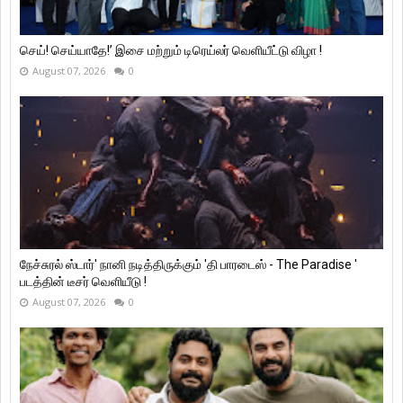
செய்! செய்யாதே!’ இசை மற்றும் டிரெய்லர் வெளியீட்டு விழா !
August 07, 2026
0
நேச்சுரல் ஸ்டார்' நானி நடித்திருக்கும் 'தி பாரடைஸ் - The Paradise '
படத்தின் டீசர் வெளியீடு !
August 07, 2026
0