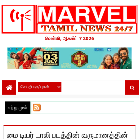
வெள்ளி, ஆகஸ்ட் 7 2026
சற்று முன்
மை டியர் டாலி படத்தின் வருமானத்தின்