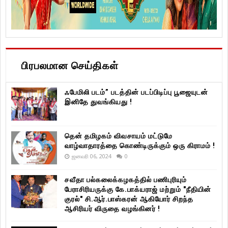
பிரபலமான செய்திகள்
ஃபேமிலி படம்” படத்தின் படப்பிடிப்பு பூஜையுடன்
இனிதே துவங்கியது !
தென் தமிழகம் விவசாயம் மட்டுமே
வாழ்வாதாரத்தை கொண்டிருக்கும் ஒரு கிராமம் !
ஜனவரி 06, 2024
0
சவீதா பல்கலைக்கழகத்தில் பணிபுரியும்
பேராசிரியருக்கு கே.பாக்யராஜ் மற்றும் "நீதியின்
குரல்" சி.ஆர்.பாஸ்கரன் ஆகியோர் சிறந்த
ஆசிரியர் விருதை வழங்கினர் !