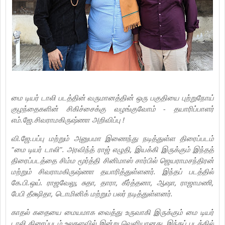
மை டியர் டாலி படத்தின் வருமானத்தின் ஒரு பகுதியை புற்றுநோய்
குழந்தைகளின் சிகிச்சைக்கு வழங்குவோம் - தயாரிப்பாளர்
எம்.ஜே‌.சிவராமகிருஷ்ணா அறிவிப்பு !
வி.ஜே.பப்பு மற்றும் அனுபமா இணைந்து நடித்துள்ள திரைப்படம்
"மை டியர் டாலி". அரவிந்த் ராஜ் எழுதி, இயக்கி இருக்கும் இந்தத்
திரைப்படத்தை சிம்ம மூர்த்தி சினிமாஸ் சார்பில் ஜெயராமசந்திரன்
மற்றும் சிவராமகிருஷ்ணா தயாரித்துள்ளனர். இந்தப் படத்தில்
கே.பி.ஒய். ராஜவேலு, சுதா, தாரா, கீர்த்தனா, ஆஷா, ராஜாமணி,
பேபி தீக்ஷிதா, டொமினிக் மற்றும் பலர் நடித்துள்ளனர்.
காதல் கதையை மையமாக வைத்து உருவாகி இருக்கும் மை டியர்
டாலி திரைப்படம் உலகளவில் இன்று வெளியானது. இந்தப் படத்தில்