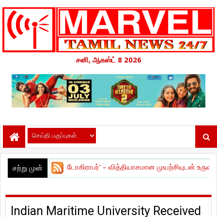
சனி, ஆகஸ்ட் 8 2026
போட்டோகிராபர்' – வித்தியாசமான முயற்சியுடன் உருவான உளவியல் த்ரில
சற்று முன்
Indian Maritime University Received