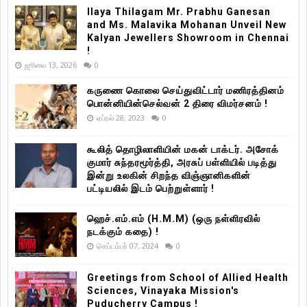
Ilaya Thilagam Mr. Prabhu Ganesan
and Ms. Malavika Mohanan Unveil New
Kalyan Jewellers Showroom in Chennai
!
ஜூலை 13, 2026
0
கருணை கொலை செய்துவிட்டார் மணிரத்தினம்
பொன்னியின்செல்வன் 2 திரை விமர்சனம் !
ஏப்ரல் 28, 2023
0
கூலித் தொழிலாளியின் மகன் டாக்டர். அசோக்
குமார் சுந்தரமூர்த்தி, அரசுப் பள்ளியில் படித்து
இன்று உலகின் சிறந்த விஞ்ஞானிகளின்
பட்டியலில் இடம் பெற்றுள்ளார் !
ஹெச்.எம்.எம் (H.M.M) (ஒரு நள்ளிரவில்
நடக்கும் கதை) !
செப்டம்பர் 07, 2024
0
Greetings from School of Allied Health
Sciences, Vinayaka Mission's
Puducherry Campus !