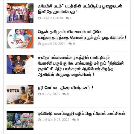
ஃபேமிலி படம்” படத்தின் படப்பிடிப்பு பூஜையுடன்
இனிதே துவங்கியது !
மார்ச் 23, 2024
0
தென் தமிழகம் விவசாயம் மட்டுமே
வாழ்வாதாரத்தை கொண்டிருக்கும் ஒரு கிராமம் !
ஜனவரி 06, 2024
0
சவீதா பல்கலைக்கழகத்தில் பணிபுரியும்
பேராசிரியருக்கு கே.பாக்யராஜ் மற்றும் "நீதியின்
குரல்" சி.ஆர்.பாஸ்கரன் ஆகியோர் சிறந்த
ஆசிரியர் விருதை வழங்கினர் !
நரி வேட்டை திரை விமர்சனம் !
மே 26, 2025
0
புலிமேடு வனப்பகுதி எழில்மிகு ட்ரோன் காட்சிகள்
அக்டோபர் 08, 2022
0