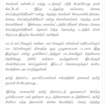
அவர்கள் என்னிடம் வந்து படத்தைப் பற்றி பேசும்போது நான்
கேட்டேன் – ‘இந்த படத்துக்கு எவ்வளவு செலவு
செய்திருக்கிறீர்கள்?’ என்று. அதற்கு அவர்கள் ‘கோடிகளில் நிறைய
செலவு செய்திருக்கிறோம்’ என்று சொன்னார்கள். அதற்கு நான்
சொன்னேன் – ‘இன்றைய காலக்கட்டத்தில் நீங்கள் நிறைய செலவு
செய்திருக்கிறீர்கள். ஆனால் அந்த அளவுக்கு படத்தில் மிகச்
சிறப்பாக இருக்க வேண்டும்’ என்றேன்.
பாடல் காட்சிகளும், சண்டை காட்சிகளும், ரசிகர்கள் எதிர்பார்க்கும்
பல அம்சங்களும் நிறைந்த ஒரு முழுமையான படமாக இது
இருக்கும் என்று முன்னோட்டத்திலும் பாடல்களிலும் தெளிவாக
தெரிகிறது. நிகில் நன்றாக நடித்துள்ளார். இயக்குநர்
மிகச்சிறப்பாக செய்துள்ளார். இப்படம் அனைவருக்கும் பெரிய
வெற்றியை தர வாழ்த்துக்கள்.
தமிழ் திரைப்பட தயாரிப்பாளர்கள் சங்கத்தின் தலைவர் தமிழ்
குமரன் பேசியதாவது..,
“இன்று காலையில் தமிழ் திரைப்படத் துறையைச் சேர்ந்த
முக்கியமான பலர் ஒன்றாக கூடி ஆலோசனை நடத்தினோம். தமிழ்
சினிமா எந்த திசையில் செல்ல வேண்டும், அதை அடுத்த