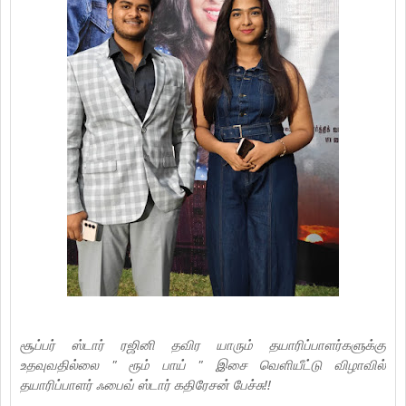
சூப்பர் ஸ்டார் ரஜினி தவிர யாரும் தயாரிப்பாளர்களுக்கு
உதவுவதில்லை " ரூம் பாய் " இசை வெளியீட்டு விழாவில்
தயாரிப்பாளர் ஃபைவ் ஸ்டார் கதிரேசன் பேச்சு!!