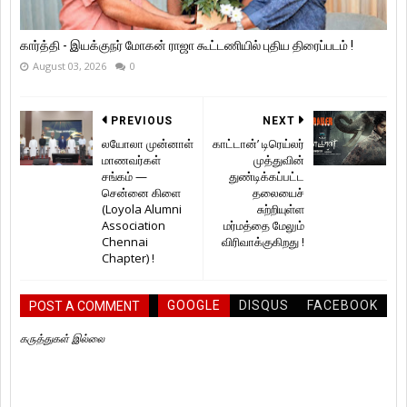
கார்த்தி - இயக்குநர் மோகன் ராஜா கூட்டணியில் புதிய திரைப்படம் !
August 03, 2026
0
PREVIOUS
NEXT
லயோலா முன்னாள்
காட்டான்’ டிரெய்லர்
மாணவர்கள்
முத்துவின்
சங்கம் —
துண்டிக்கப்பட்ட
சென்னை கிளை
தலையைச்
(Loyola Alumni
சுற்றியுள்ள
Association
மர்மத்தை மேலும்
Chennai
விரிவாக்குகிறது !
Chapter) !
GOOGLE
DISQUS
FACEBOOK
POST A COMMENT
கருத்துகள் இல்லை