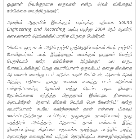
ஒருநாள் இயக்குநராக வருவான் என்று அவர் எப்போதும்
நம்பிக்கை வைத்திருந்தார்”.
அவரின் ஆதரவில் இயக்குநர் படிப்புக்கு பதிலாக Sound
Engineering and Recording படிப்பு படித்து 2004 ஆம் ஆண்டு
கலைவாணர் அரங்கத்தில் மாநில விருதை பெற்றேன்.
“சினிமா ஒரு கடல். அதில் மூழ்கி முத்தெடுப்பவர்கள் சிலர். மூழ்கிப்
போகிறவர்கள் பலர். இருந்தாலும் எனக்குள் ஒருநாள் வெற்றி
பெறுவோம் என்ற நம்பிக்கை இருந்தது”. பல வருட
போராட்டத்திற்குப் பிறகு தயாரிப்பாளர் ஒருவரிடம் தனது நிலத்தை
அடமானம் வைத்து படம் எடுக்க உதவி கேட்டேன், ஆனால் அவர்
அதற்கு பதிலாக தனது மகனை வைத்து படம் எடுங்கள்
என்றார்.“எனக்கு தோல்வி வந்து ரொம்ப பழசு. நிறைய
தோல்விகளை சந்தித்த பிறகுதான் இன்றைய நிலையை
அடைந்தேன். ஆனால் நீங்கள் வெற்றி பெற வேண்டும்” என்று
தயாரிப்பாளர் கூறிய வார்த்தைகள் தான் என்னை மிகவும்
ஊக்கப்படுத்தியது. படப்பிடிப்பு முழுவதும் தயாரிப்பாளர் முழு
சுதந்திரம் அளித்தார், அதனால் தான் என்னால் இந்த
திரைப்படத்தை சிறப்பாக உருவாக்க முடிந்தது. படத்தில் நடித்த
அனைத்து கலைஞர்கள் மற்றும் தொழில்நுட்ப கலைஞர்களுக்கும்