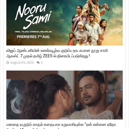
விஜய் ஆண்டனியின் உணர்வுபூர்வ குடும்ப நாடகமான நூறு சாமி
ஆகஸ்ட் 7 முதல் தமிழ் ZEE5-ல் திரையிடப்படுகிறது !
August 05, 2026
0
மனதை வருடும் காதல் கதையாக உருவாகியுள்ள “ஏன் என்னை ஏதோ