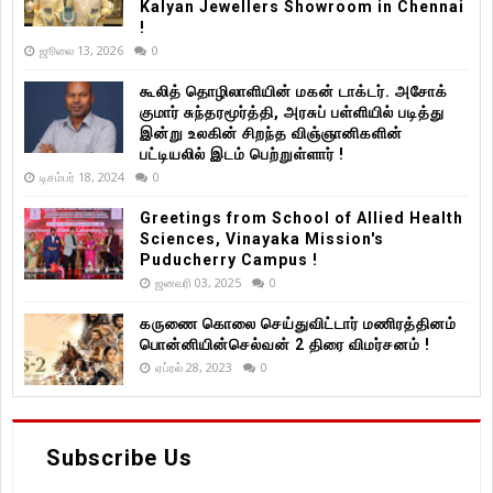
Kalyan Jewellers Showroom in Chennai
!
ஜூலை 13, 2026
0
கூலித் தொழிலாளியின் மகன் டாக்டர். அசோக்
குமார் சுந்தரமூர்த்தி, அரசுப் பள்ளியில் படித்து
இன்று உலகின் சிறந்த விஞ்ஞானிகளின்
பட்டியலில் இடம் பெற்றுள்ளார் !
டிசம்பர் 18, 2024
0
Greetings from School of Allied Health
Sciences, Vinayaka Mission's
Puducherry Campus !
ஜனவரி 03, 2025
0
கருணை கொலை செய்துவிட்டார் மணிரத்தினம்
பொன்னியின்செல்வன் 2 திரை விமர்சனம் !
ஏப்ரல் 28, 2023
0
Subscribe Us