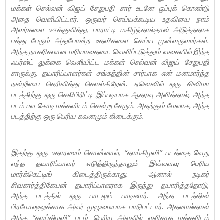
மக்கள் செல்வன் விஜய் சேதுபதி சார் உடனே ஒப்புக் கொண்டு
அதை வெளியிட்டார். ஒருவர் செய்யக்கூடிய உதவியை நாம்
அவர்களை ஊக்குவித்து, பாராட்டி மகிழ்ந்தால்தான் அடுத்ததாக
பத்து பேரும் அதுபோன்ற உதவிகளை செய்ய முன்வருவார்கள்.
அந்த நாகரிகமான மரியாதையை வெளிப்படுத்தும் வகையில் இந்த
ஃபர்ஸ்ட் லுக்கை வெளியிட்ட மக்கள் செல்வன் விஜய் சேதுபதி
சாருக்கு, தயாரிப்பாளர்கள் சங்கத்தின் சார்பாக என் மனமார்ந்த
நன்றியை தெரிவித்து கொள்கிறேன். ஏனெனில் ஒரு சினிமா
படத்திற்கு ஒரு செலிபிரிட்டி இப்படியாக ஆதரவு அளித்தால், அந்த
படம் பல கோடி மக்களிடம் சென்று சேரும். அதற்கும் மேலாக, அந்த
படத்திற்கு ஒரு பெரிய கவனமும் கிடைக்கும்.
இதற்கு ஒரு உதாரணம் சொன்னால், “தாய்கிழவி” படத்தை வேறு
எந்த தயாரிப்பாளர் எடுத்திருந்தாலும் இவ்வளவு பெரிய
மார்க்கெட்டிங் கிடைத்திருக்காது. ஆனால் நடிகர்
சிவகார்த்திகேயன் தயாரிப்பாளராக இருந்து தயாரித்ததோடு,
அந்த படத்தில் ஒரு பாடலும் பாடினார். அந்த படத்தின்
பிரமோஷனுக்காக அவர் முழுமையாக பாடுபட்டார். அதனால்தான்
அந்த “தாய்கிழவி” படம் பெரிய அளவில் எளிதாக மக்களிடம்