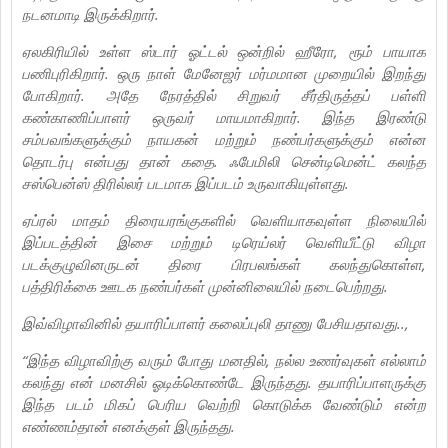
நடனமாடி இருக்கிறார்.
ஏலகிரியில் உள்ள ஸ்டார் ஓட்டல் ஒன்றில் ஹீரோ, ரூம் பாயாக
பணிபுரிகிறார். ஒரு நாள் மேனேஜர் மர்மமான முறையில் இறந்து
போகிறார். அதே நேரத்தில் சிறுவர் சீர்திருத்தப் பள்ளி
கண்காணிப்பாளர் ஒருவர் மாயமாகிறார். இந்த இரண்டு
சம்பவங்களுக்கும் நாயகன் மற்றும் நண்பர்களுக்கும் என்ன
தொடர்பு என்பது தான் கதை. ஃபேமிலி சென்டிமென்ட் கலந்த
சஸ்பென்ஸ் திரில்லர் படமாக இப்படம் உருவாகியுள்ளது.
ஏப்ரல் மாதம் திரையரங்குகளில் வெளியாகவுள்ள நிலையில்
இப்படத்தின் இசை மற்றும் டிரெய்லர் வெளியீட்டு விழா
படக்குழுவினருடன் திரை பிரபலங்கள் கலந்துகொள்ள,
பத்திரிக்கை ஊடக நண்பர்கள் முன்னிலையில் நடைபெற்றது.
இவ்விழாவினில் தயாரிப்பாளர் கலைப்புலி தாணு பேசியதாவது..,
“இந்த விழாவிற்கு வரும் போது மனதில், நல்ல உணர்வுகள் எல்லாம்
கலந்து என் மனசில் ஓடிக்கொண்டே இருந்தது. தயாரிப்பாளருக்கு
இந்த படம் மிகப் பெரிய வெற்றி கொடுக்க வேண்டும் என்ற
எண்ணம்தான் எனக்குள் இருந்தது.