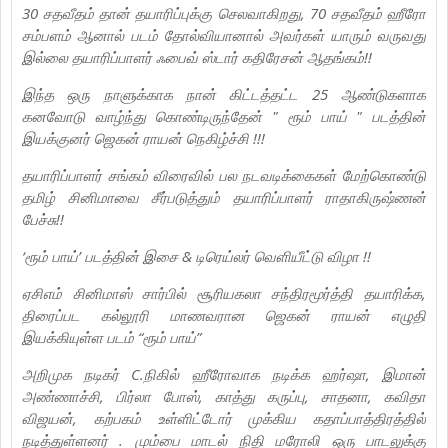
30 சதவீதம் தான் தயாரிப்புக்கு செலவாகிறது, 70 சதவீதம் ஹீரோ
சம்பளம் ஆனால் படம் தோல்வியானால் அவர்கள் யாரும் வருவது
இல்லை தயாரிப்பாளர் ஃபைவ் ஸ்டார் கதிரேசன் ஆதங்கம்!!
இந்த ஒரு நாளுக்காக நான் கிட்டத்தட்ட 25 ஆண்டுகளாக
கனவோடு வாழ்ந்து கொண்டிருந்தேன் " ரூம் பாய் " படத்தின்
இயக்குனர் ஜெகன் ராயன் நெகிழ்ச்சி !!!
தயாரிப்பாளர் சங்கம் விரைவில் பல நடவடிக்கைகள் மேற்கொண்டு
தமிழ் சினிமாவை சீர்படுத்தும் தயாரிப்பாளர் ராதாகிருஷ்ணன்
பேச்சு!!
‘ரூம் பாய்’ படத்தின் இசை & டிரெய்லர் வெளியீட்டு விழா !!
ஏசிஎம் சினிமாஸ் சார்பில் சூரியகலா சந்திரமூர்த்தி தயாரிக்க,
திரைப்பட கல்லூரி மாணவரான ஜெகன் ராயன் எழுதி
இயக்கியுள்ள படம் “ரூம் பாய்”
அறிமுக நடிகர் C.நிகில் ஹீரோவாக நடிக்க ஹர்ஷா, இமான்
அண்ணாச்சி, பிர்லா போஸ், காத்து கருப்பு, சாதனா, கவிதா
விஜயன், கற்பகம் உள்ளிட்டோர் முக்கிய கதாப்பாத்திரத்தில்
நடித்துள்ளனர் . மும்பை மாடல் நிதி மரோலி ஒரு பாடலுக்கு