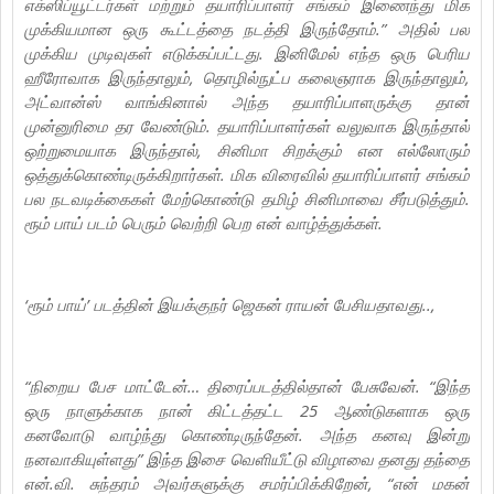
எக்ஸிப்யூட்டர்கள் மற்றும் தயாரிப்பாளர் சங்கம் இணைந்து மிக
முக்கியமான ஒரு கூட்டத்தை நடத்தி இருந்தோம்.” அதில் பல
முக்கிய முடிவுகள் எடுக்கப்பட்டது. இனிமேல் எந்த ஒரு பெரிய
ஹீரோவாக இருந்தாலும், தொழில்நுட்ப கலைஞராக இருந்தாலும்,
அட்வான்ஸ் வாங்கினால் அந்த தயாரிப்பாளருக்கு தான்
முன்னுரிமை தர வேண்டும். தயாரிப்பாளர்கள் வலுவாக இருந்தால்
ஒற்றுமையாக இருந்தால், சினிமா சிறக்கும் என எல்லோரும்
ஒத்துக்கொண்டிருக்கிறார்கள். மிக விரைவில் தயாரிப்பாளர் சங்கம்
பல நடவடிக்கைகள் மேற்கொண்டு தமிழ் சினிமாவை சீர்படுத்தும்.
ரூம் பாய் படம் பெரும் வெற்றி பெற என் வாழ்த்துக்கள்.
‘ரூம் பாய்’ படத்தின் இயக்குநர் ஜெகன் ராயன் பேசியதாவது..,
“நிறைய பேச மாட்டேன்… திரைப்படத்தில்தான் பேசுவேன். “இந்த
ஒரு நாளுக்காக நான் கிட்டத்தட்ட 25 ஆண்டுகளாக ஒரு
கனவோடு வாழ்ந்து கொண்டிருந்தேன். அந்த கனவு இன்று
நனவாகியுள்ளது” இந்த இசை வெளியீட்டு விழாவை தனது தந்தை
என்.வி. சுந்தரம் அவர்களுக்கு சமர்ப்பிக்கிறேன், “என் மகன்