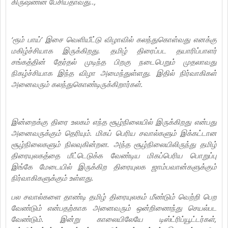
கிருஷ்ணன் பேசியதாவது..,
‘ரூம் பாய்’ இசை வெளியீட்டு விழாவில் கலந்துகொள்வது எனக்கு
மகிழ்ச்சியாக இருக்கிறது. தமிழ் திரைப்பட தயாரிப்பாளர்
சங்கத்தின் தேர்தல் முடிந்த பிறகு நடைபெறும் முதலாவது
நிகழ்ச்சியாக இந்த விழா அமைந்துள்ளது. இதில் நிர்வாகிகள்
அனைவரும் கலந்துகொண்டிருக்கிறார்கள்.
இன்றைக்கு திரை உலகம் எந்த சூழ்நிலையில் இருக்கிறது என்பது
அனைவருக்கும் தெரியும். மிகப் பெரிய சவால்களும் இக்கட்டான
சூழ்நிலைகளும் நிலவுகின்றன. அந்த சூழ்நிலையிலிருந்து தமிழ்
திரையுலகத்தை மீட்டெடுக்க வேண்டிய மிகப்பெரிய பொறுப்பு
இங்கே மேடையில் இருக்கிற திரையுலக ஜாம்பவான்களுக்கும்
நிர்வாகிகளுக்கும் உள்ளது.
பல சவால்களை தாண்டி தமிழ் திரையுலகம் மீண்டும் வெற்றி பெற
வேண்டும் என்பதற்காக அனைவரும் ஒன்றிணைந்து செயல்பட
வேண்டும். இன்று காலையிலேயே டிஸ்ட்ரிப்யூட்டர்கள்,