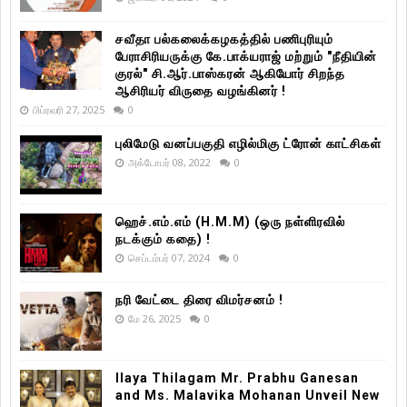
சவீதா பல்கலைக்கழகத்தில் பணிபுரியும்
பேராசிரியருக்கு கே.பாக்யராஜ் மற்றும் "நீதியின்
குரல்" சி.ஆர்.பாஸ்கரன் ஆகியோர் சிறந்த
ஆசிரியர் விருதை வழங்கினர் !
பிப்ரவரி 27, 2025
0
புலிமேடு வனப்பகுதி எழில்மிகு ட்ரோன் காட்சிகள்
அக்டோபர் 08, 2022
0
ஹெச்.எம்.எம் (H.M.M) (ஒரு நள்ளிரவில்
நடக்கும் கதை) !
செப்டம்பர் 07, 2024
0
நரி வேட்டை திரை விமர்சனம் !
மே 26, 2025
0
Ilaya Thilagam Mr. Prabhu Ganesan
and Ms. Malavika Mohanan Unveil New