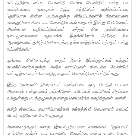
கட்டத்திற்கு எப்படி கொண்டு செல்ல வேண்டும் என்ற பல
முக்கியமான முடிவுகள் அந்த சந்திப்பில் எடுக்கப்பட்டன,
“குறிப்பாக சின்ன படங்களுக்கு தியேட்டர்களில் தேவையான
முன்னுரிமை கிடைக்க வேண்டும் என்பதையும் இன்று பேசினோம்.
அதற்கான வழிகாட்டுதல்கள் மற்றும் சில முக்கியமான
நடைமுறைகளை உருவாக்கி இருக்கிறோம். அடுத்த சில
ஆண்டுகளில் தமிழ் சினிமாவுக்கு நல்ல மாற்றங்கள் ஏற்படும் என்று
நம்புகிறேன்,”
புதிதாக சினிமாவுக்கு வரும் இளம் இயக்குநர்கள் மற்றும்
தயாரிப்பாளர்களுக்கு அதிக வாய்ப்புகள் கிடைக்க வேண்டும்
என்பதற்காகவும் சில வழிமுறைகள் கொண்டு வரப்பட்டுள்ளது.
இந்த ‘ரூம்பாய்’ திரைப்படம் கண்டிப்பாக ஒரு வெற்றி படமாக
அமையும் என்று நான் நம்புகிறேன். டிரெய்லர் காட்சிகள் சிறப்பாக
வந்துள்ளது படக்குழுவுக்கு எனது மனமார்ந்த வாழ்த்துகள். நன்றி.
தமிழ் திரைப்பட தயாரிப்பாளர்கள் சங்கத்தின் செயலாளர் ஃபைவ்
ஸ்டார் கதிரேசன் பேசியதாவது..
அனைவருக்கும் எனது இதயப்பூர்வமான வணக்கம். “ரூம்பாய்”
படத்தின் ஃபர்ஸ்ட் லுக் வெளியிட வேண்டும் என்று கூறிய போது,