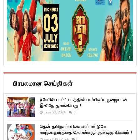
பிரபலமான செய்திகள்
ஃபேமிலி படம்” படத்தின் படப்பிடிப்பு பூஜையுடன்
இனிதே துவங்கியது !
மார்ச் 23, 2024
0
தென் தமிழகம் விவசாயம் மட்டுமே
வாழ்வாதாரத்தை கொண்டிருக்கும் ஒரு கிராமம் !
ஜனவரி 06, 2024
0