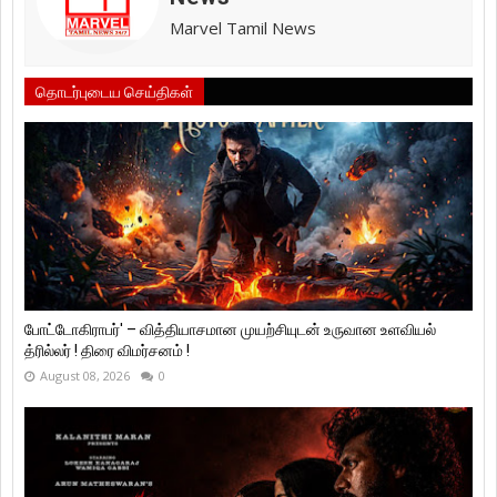
Marvel Tamil News
தொடர்புடைய செய்திகள்
போட்டோகிராபர்' – வித்தியாசமான முயற்சியுடன் உருவான உளவியல்
த்ரில்லர் ! திரை விமர்சனம் !
August 08, 2026
0