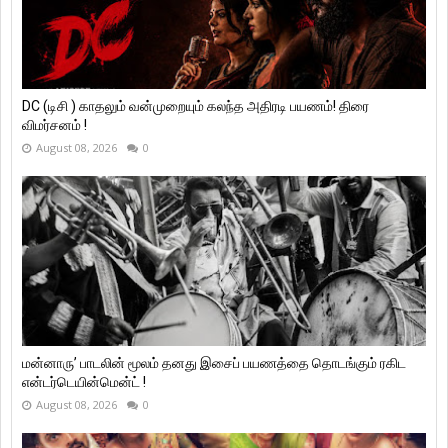
DC (டிசி ) காதலும் வன்முறையும் கலந்த அதிரடி பயணம்! திரை
விமர்சனம் !
August 08, 2026
0
மன்னாரு’ பாடலின் மூலம் தனது இசைப் பயணத்தை தொடங்கும் ரகிட
என்டர்டெயின்மென்ட் !
August 08, 2026
0