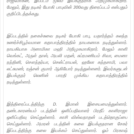
ராஜ்மோகன், இப்படம் மூலம் இயக்குநராக அறிமுகமாகிறார்.
மேலும், இது நடிகர் யோகி பாபுவின் 300வது திரைப்படம் என்பதும்
குறிப்பிடத்தக்கது.
இப்படத்தில் நகைச்சுவை நடிகர் யோகி பாபு, யதார்த்தம் கலந்த
உணர்ச்சிபூர்வமான கதாபாத்திரத்தில் நாயகனாக நடித்துள்ளார்.
நாயகியாக அனாமிகா மஹி அறிமுகமாகிறார். மேலும் காளி
வெங்கட், அருள் தாஸ், அயலி மதன், சுப்ரமணியம் சிவா, மைனா
நந்தினி, சௌந்தர்யா, சென்ட்ராயன், ஹலோ கந்தசாமி, பவா
லட்சுமண், ரஞ்சன் குமார் ஆகியோர் நடித்துள்ளனர். இவர்களுடன்
இயக்குநர் லெனின் பாரதி முக்கிய கதாபாத்திரத்தில்
நடித்துள்ளார்.
இத்திரைப்படத்திற்கு D. இமான் இசையமைத்துள்ளார்.
தண்டகாரண்யம் படத்தின் ஒளிப்பதிவாளர் பிரதீப் காளிராஜா
ஒளிப்பதிவு செய்துள்ளார். காசி விஸ்வநாதன் படத்தொகுப்பை
செய்துள்ளார். அமரன் படத்தின் கலை இயக்குநரான சேகர்
இப்படத்திற்கு கலை இயக்கம் செய்துள்ளார். ஓம் பிரகாஷ்