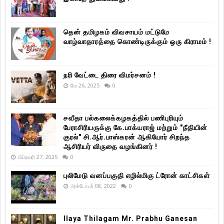
தென் தமிழகம் விவசாயம் மட்டுமே
வாழ்வாதாரத்தை கொண்டிருக்கும் ஒரு கிராமம் !
நரி வேட்டை திரை விமர்சனம் !
மே 26, 2025
0
சவீதா பல்கலைக்கழகத்தில் பணிபுரியும்
பேராசிரியருக்கு கே.பாக்யராஜ் மற்றும் "நீதியின்
குரல்" சி.ஆர்.பாஸ்கரன் ஆகியோர் சிறந்த
ஆசிரியர் விருதை வழங்கினர் !
பிப்ரவரி 27, 2025
0
புலிமேடு வனப்பகுதி எழில்மிகு ட்ரோன் காட்சிகள்
அக்டோபர் 08, 2022
0
Ilaya Thilagam Mr. Prabhu Ganesan