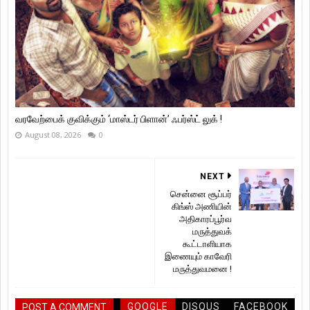
வரவேற்பைக் குவிக்கும் ‘மாஸ்டர் பிளான்’ ஃபர்ஸ்ட் லுக் !
August 08, 2026
0
NEXT
சென்னை சூப்பர்
கிங்ஸ் அணியின்
அதிகாரப்பூர்வ
மருத்துவக்
கூட்டாளியாக
இணையும் காவேரி
மருத்துவமனை !
GOOGLE
DISQUS
FACEBOOK
POST A COMMENT