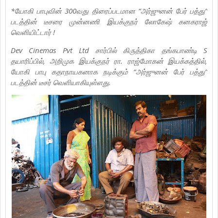
*யோகி பாபுவின் 300வது திரைப்படமான “அர்ஜுனன் பேர் பத்து”
படத்தின் டீசரை முன்னணி இயக்குநர் லோகேஷ் கனகராஜ்
வெளியிட்டார் !
Dev Cinemas Pvt Ltd சார்பில் கிருத்திகா தங்கபாண்டி S
தயாரிப்பில், அறிமுக இயக்குநர் ரா. ராஜ்மோகன் இயக்கத்தில்,
யோகி பாபு கதாநாயகனாக நடிக்கும் “அர்ஜுனன் பேர் பத்து”
படத்தின் டீசர் வெளியாகியுள்ளது.