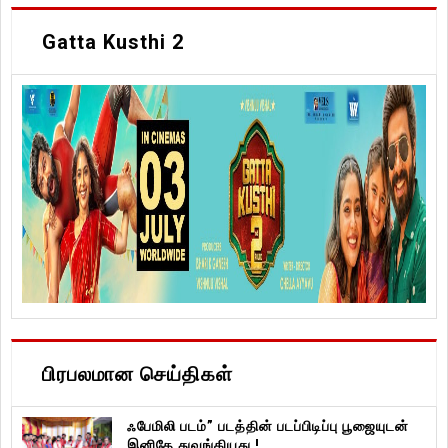
Gatta Kusthi 2
பிரபலமான செய்திகள்
ஃபேமிலி படம்” படத்தின் படப்பிடிப்பு பூஜையுடன்
இனிதே துவங்கியது !