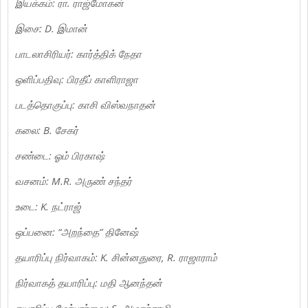
இயக்கம்: ரா. ராஜ்மோகன்
இசை: D. இமான்
பாடலாசிரியர்: கார்த்திக் நேதா
ஒளிப்பதிவு: பிரதீப் காளிராஜா
படத்தொகுப்பு: காசி விஸ்வநாதன்
கலை: B. சேகர்
சண்டை: ஓம் பிரகாஷ்
வசனம்: M.R. அருண் சந்தர்
உடை: K. நட்ராஜ்
ஒப்பனை: “அறந்தை” தினேஷ்
தயாரிப்பு நிர்வாகம்: K. சின்னதுரை, R. ராஜாராம்
நிர்வாகத் தயாரிப்பு: மதி ஆனந்தன்
தயாரிப்பு மேற்பார்வை: S. அழகர்சாமி