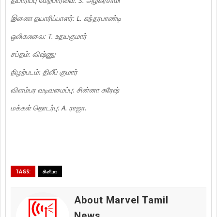
இணை தயாரிப்பாளர்: L. சுந்தரபாண்டி
ஒலிகலவை: T. உதயகுமார்
சப்தம்: விஷ்ணு
நிழற்படம்: திலீப் குமார்
விளம்பர வடிவமைப்பு: சின்னா சுரேஷ்
மக்கள் தொடர்பு: A. ராஜா.
TAGS:
சினிமா
About Marvel Tamil
News