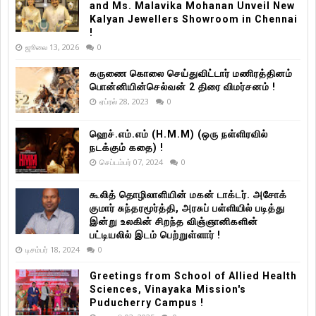
and Ms. Malavika Mohanan Unveil New
Kalyan Jewellers Showroom in Chennai
!
ஜூலை 13, 2026
0
கருணை கொலை செய்துவிட்டார் மணிரத்தினம்
பொன்னியின்செல்வன் 2 திரை விமர்சனம் !
ஏப்ரல் 28, 2023
0
ஹெச்.எம்.எம் (H.M.M) (ஒரு நள்ளிரவில்
நடக்கும் கதை) !
செப்டம்பர் 07, 2024
0
கூலித் தொழிலாளியின் மகன் டாக்டர். அசோக்
குமார் சுந்தரமூர்த்தி, அரசுப் பள்ளியில் படித்து
இன்று உலகின் சிறந்த விஞ்ஞானிகளின்
பட்டியலில் இடம் பெற்றுள்ளார் !
டிசம்பர் 18, 2024
0
Greetings from School of Allied Health
Sciences, Vinayaka Mission's
Puducherry Campus !