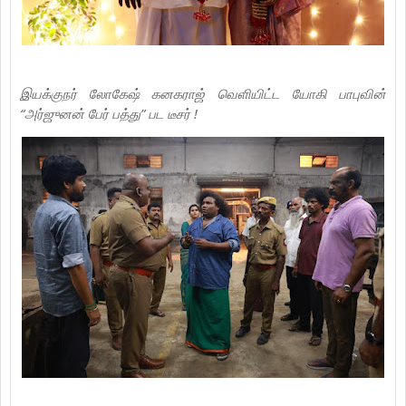
இயக்குநர் லோகேஷ் கனகராஜ் வெளியிட்ட யோகி பாபுவின்
“அர்ஜுனன் பேர் பத்து” பட டீசர் !