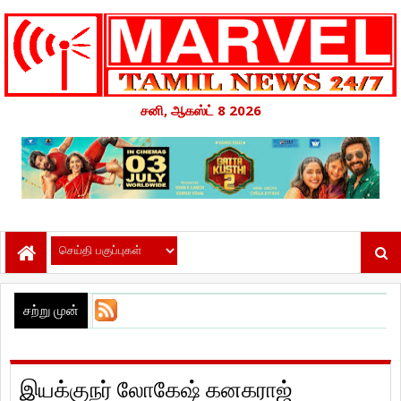
சனி, ஆகஸ்ட் 8 2026
சற்று முன்
இயக்குநர் லோகேஷ் கனகராஜ்