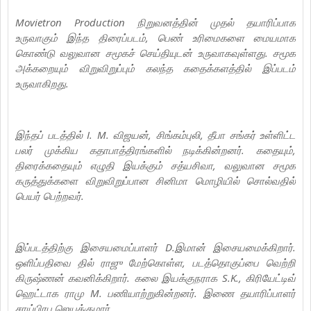
Movietron Production நிறுவனத்தின் முதல் தயாரிப்பாக
உருவாகும் இந்த திரைப்படம், பெண் உரிமைகளை மையமாக
கொண்டு வலுவான சமூகச் செய்தியுடன் உருவாகவுள்ளது. சமூக
அக்கறையும் விறுவிறுப்பும் கலந்த கதைக்களத்தில் இப்படம்
உருவாகிறது.
இந்தப் படத்தில் I. M. விஜயன், சிங்கம்புலி, தீபா சங்கர் உள்ளிட்ட
பலர் முக்கிய கதாபாத்திரங்களில் நடிக்கின்றனர். கதையும்,
திரைக்கதையும் எழுதி இயக்கும் சத்யசிவா, வலுவான சமூக
கருத்துக்களை விறுவிறுப்பான சினிமா மொழியில் சொல்வதில்
பெயர் பெற்றவர்.
இப்படத்திற்கு இசையமைப்பாளர் D.இமான் இசையமைக்கிறார்.
ஒளிப்பதிவை தில் ராஜு மேற்கொள்ள, படத்தொகுப்பை வெற்றி
கிருஷ்ணன் கவனிக்கிறார். கலை இயக்குநராக S.K., கிரியேட்டிவ்
ஹெட்டாக ராமு M. பணியாற்றுகின்றனர். இணை தயாரிப்பாளர்
சாய்பிரபு ஜெயக்குமார்.