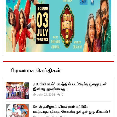
பிரபலமான செய்திகள்
ஃபேமிலி படம்” படத்தின் படப்பிடிப்பு பூஜையுடன்
இனிதே துவங்கியது !
மார்ச் 23, 2024
0
தென் தமிழகம் விவசாயம் மட்டுமே
வாழ்வாதாரத்தை கொண்டிருக்கும் ஒரு கிராமம் !
ஜனவரி 06, 2024
0