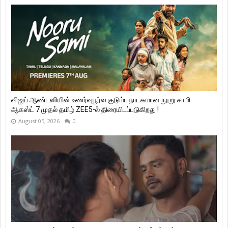
விஜய் ஆண்டனியின் உணர்வுபூர்வ குடும்ப நாடகமான நூறு சாமி
ஆகஸ்ட் 7 முதல் தமிழ் ZEE5-ல் திரையிடப்படுகிறது !
August 05, 2026
0