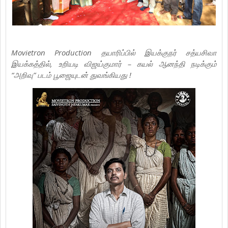
Movietron Production தயாரிப்பில் இயக்குநர் சத்யசிவா
இயக்கத்தில், உறியடி விஜய்குமார் – கயல் ஆனந்தி நடிக்கும்
“அறிவு” படம் பூஜையுடன் துவங்கியது !