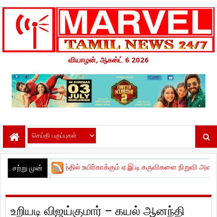
வியாழன், ஆகஸ்ட் 6 2026
ையத்தில் உயிர்காக்கும் ஏ.இ.டி கருவிகளை நிறுவி அவசரகால இதய சிக
சற்று முன்
உறியடி விஜய்குமார் – கயல் ஆனந்தி