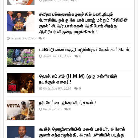
சவீதா பல்கலைக்கழகத்தில் பணிபுரியும்
பேராசிரியருக்கு கே.பாக்யராஜ் மற்றும் "நீதியின்
குரல்" சி.ஆர்.பாஸ்கரன் ஆகியோர் சிறந்த
ஆசிரியர் விருதை வழங்கினர் !
பிப்ரவரி 27, 2025
0
புலிமேடு வனப்பகுதி எழில்மிகு ட்ரோன் காட்சிகள்
அக்டோபர் 08, 2022
0
ஹெச்.எம்.எம் (H.M.M) (ஒரு நள்ளிரவில்
நடக்கும் கதை) !
செப்டம்பர் 07, 2024
0
நரி வேட்டை திரை விமர்சனம் !
மே 26, 2025
0
கூலித் தொழிலாளியின் மகன் டாக்டர். அசோக்
குமார் சுந்தரமூர்த்தி, அரசுப் பள்ளியில் படித்து