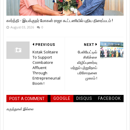
கார்த்தி - இயக்குநர் மோகன் ராஜா கூட்டணியில் புதிய திரைப்படம் !
August 03, 2026
0
PREVIOUS
NEXT
Kotak Solitaire
பேலியேட்டிவ்
To Support
சிகிச்சை
Coimbatore
விழிப்புணர்வு
Affluent
மற்றும் புற்றுநோய்
Through
பரிசோதனை
Entrepreneurial
முகாம் !
Boom !
GOOGLE
DISQUS
FACEBOOK
POST A COMMENT
கருத்துகள் இல்லை