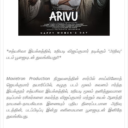
*சத்யசிவா இயக்கத்தில், உறியடி விஜய்குமார் நடிக்கும் “அறிவு”
படம் பூஜையுடன் துவங்கியது!!*
Movietron Production நிறுவனத்தின் சார்பில் சாய்வினோத்
ஜெயக்குமார் தயாரிப்பில், கழுகு படம் மூலம் கவனம் ஈர்த்த
இயக்குநர் சத்யசிவா இயக்கத்தில், உறியடி மூலம் தனித்துவமான
நடிப்பால் ரசிகர்களை கவர்ந்த விஜய்குமார் மற்றும் கயல் ஆனந்தி
நாயகன்–நாயகியாக இணையும் புதிய திரைப்படமான அறிவு
படத்தின், படப்பிடிப்பு இன்று எளிமையான பூஜையுடன் இனிதே
துவங்கியது.