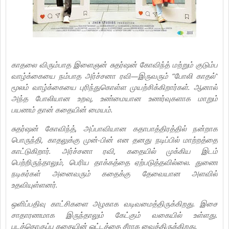
காதலை விரும்பாத இளைஞன் சுதர்ஷன் கோவிந்த் மற்றும் குடும்ப
வாழ்க்கையை நம்பாத அர்ச்சனா ரவி—இருவரும் “போலி காதல்”
மூலம் வாழ்க்கையை புரிந்துகொள்ள முயற்சிக்கிறார்கள். ஆனால்
அந்த போலியான உறவு, உண்மையான உணர்வுகளாக மாறும்
பயணம் தான் கதையின் மையம்.
சுதர்ஷன் கோவிந்த், அப்பாவியான கதாபாத்திரத்தில் நன்றாக
பொருந்தி, காதலுக்கு முன்-பின் என தனது நடிப்பில் மாற்றத்தை
காட்டுகிறார். அர்ச்சனா ரவி, கதையில் முக்கிய இடம்
பெற்றிருந்தாலும், பெரிய தாக்கத்தை ஏற்படுத்தவில்லை. துணை
நடிகர்கள் அனைவரும் கதைக்கு தேவையான அளவில்
உதவியுள்ளனர்.
ஒளிப்பதிவு காட்சிகளை அழகாக வடிவமைத்திருக்கிறது. இசை
சாதாரணமாக இருந்தாலும் கேட்கும் வகையில் உள்ளது.
படத்தொகுப்பு கதையின் ஓட்டத்தை சீராக வைத்திருக்கிறது.