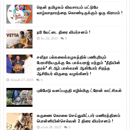
தென் தமிழகம் விவசாயம் மட்டுமே
வாழ்வாதாரத்தை கொண்டிருக்கும் ஒரு கிராமம் !
நரி வேட்டை திரை விமர்சனம் !
மே 26, 2025
0
சவீதா பல்கலைக்கழகத்தில் பணிபுரியும்
பேராசிரியருக்கு கே.பாக்யராஜ் மற்றும் "நீதியின்
குரல்" சி.ஆர்.பாஸ்கரன் ஆகியோர் சிறந்த
ஆசிரியர் விருதை வழங்கினர் !
பிப்ரவரி 27, 2025
0
புலிமேடு வனப்பகுதி எழில்மிகு ட்ரோன் காட்சிகள்
கருணை கொலை செய்துவிட்டார் மணிரத்தினம்
பொன்னியின்செல்வன் 2 திரை விமர்சனம் !
ஏப்ரல் 28, 2023
0