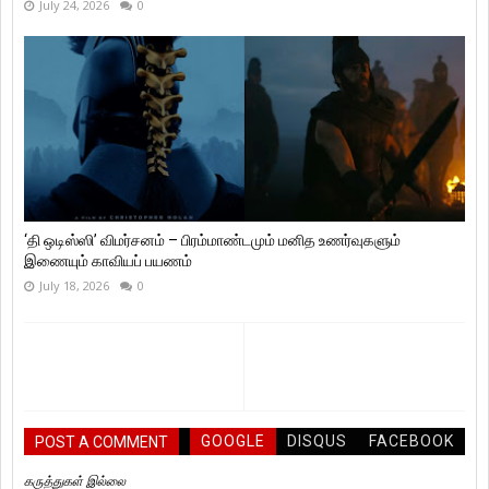
July 24, 2026
0
‘தி ஒடிஸ்ஸி’ விமர்சனம் – பிரம்மாண்டமும் மனித உணர்வுகளும்
இணையும் காவியப் பயணம்
July 18, 2026
0
GOOGLE
DISQUS
FACEBOOK
POST A COMMENT
கருத்துகள் இல்லை