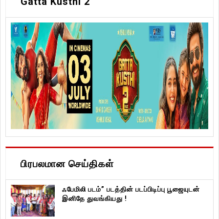
Gatta Kusthi 2
பிரபலமான செய்திகள்
ஃபேமிலி படம்” படத்தின் படப்பிடிப்பு பூஜையுடன்
இனிதே துவங்கியது !