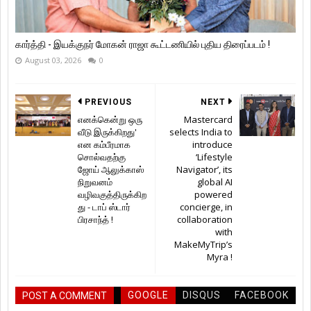
கார்த்தி - இயக்குநர் மோகன் ராஜா கூட்டணியில் புதிய திரைப்படம் !
August 03, 2026
0
PREVIOUS
NEXT
எனக்கென்று ஒரு
Mastercard
வீடு இருக்கிறது'
selects India to
என கம்பீரமாக
introduce
சொல்வதற்கு
‘Lifestyle
ஜோய் ஆலுக்காஸ்
Navigator’, its
நிறுவனம்
global AI
வழிவகுத்திருக்கிற
powered
து - டாப் ஸ்டார்
concierge, in
பிரசாந்த் !
collaboration
with
MakeMyTrip’s
Myra !
GOOGLE
DISQUS
FACEBOOK
POST A COMMENT