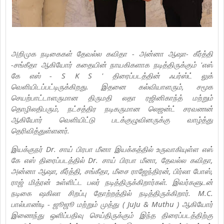
அறிமுக நடிகைகள் தேவல்ல கவிதா - அன்னா ஆஷா- கீர்த்தி
-சங்கீதா ஆகியோர் கதையின் நாயகிகளாக நடித்திருக்கும் 'எஸ்
கே எஸ் - S K S ' திரைப்படத்தின் ஃபர்ஸ்ட் லுக்
வெளியிடப்பட்டிருக்கிறது. இதனை கல்வியாளரும், சமூக
செயற்பாட்டாளருமான திருமதி லதா ரஜினிகாந்த் மற்றும்
தொழிலதிபரும், நட்சத்திர நடிகருமான லெஜன்ட் சரவணன்
ஆகியோர் வெளியிட்டு படக்குழுவினருக்கு வாழ்த்து
தெரிவித்துள்ளனர்.
இயக்குநர் Dr. சாய் பிரபா மீனா இயக்கத்தில் உருவாகியுள்ள எஸ்
கே எஸ் திரைப்படத்தில் Dr. சாய் பிரபா மீனா, தேவல்ல கவிதா,
அன்னா ஆஷா, கீர்த்தி, சங்கீதா, மீசை ராஜேந்திரன், பிர்லா போஸ்,
ராஜ் மித்ரன் உள்ளிட்ட பலர் நடித்திருக்கிறார்கள். இவர்களுடன்
நடிகை ஷகிலா சிறப்பு தோற்றத்தில் நடித்திருக்கிறார். M.C.
பால்பாண்டி - ஜூஜூ மற்றும் முத்து ( JuJu & Muthu ) ஆகியோர்
இணைந்து ஒளிப்பதிவு செய்திருக்கும் இந்த திரைப்படத்திற்கு