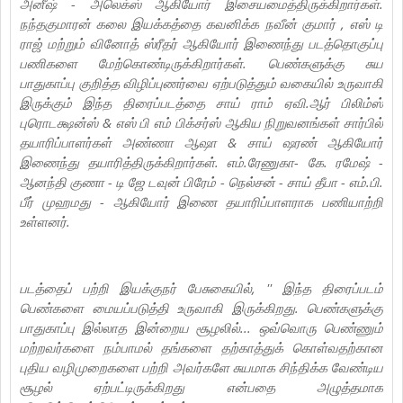
அனீஷ் - அலெக்ஸ் ஆகியோர் இசையமைத்திருக்கிறார்கள்.
நந்தகுமாரன் கலை இயக்கத்தை கவனிக்க நவீன் குமார் , எஸ் டி
ராஜ் மற்றும் வினோத் ஸ்ரீதர் ஆகியோர் இணைந்து படத்தொகுப்பு
பணிகளை மேற்கொண்டிருக்கிறார்கள். பெண்களுக்கு சுய
பாதுகாப்பு குறித்த விழிப்புணர்வை ஏற்படுத்தும் வகையில் உருவாகி
இருக்கும் இந்த திரைப்படத்தை சாய் ராம் ஏவி.ஆர் பிலிம்ஸ்
புரொடக்ஷன்ஸ் & எஸ் பி எம் பிக்சர்ஸ் ஆகிய நிறுவனங்கள் சார்பில்
தயாரிப்பாளர்கள் அண்ணா ஆஷா & சாய் ஷரண் ஆகியோர்
இணைந்து தயாரித்திருக்கிறார்கள். எம்.ரேணுகா- கே. ரமேஷ் -
ஆனந்தி குணா - டி ஜே டவுன் பிரேம் - நெல்சன் - சாய் தீபா - எம்.பி.
பீர் முஹமது - ஆகியோர் இணை தயாரிப்பாளராக பணியாற்றி
உள்ளனர்.
படத்தைப் பற்றி இயக்குநர் பேசுகையில், '' இந்த திரைப்படம்
பெண்களை மையப்படுத்தி உருவாகி இருக்கிறது. பெண்களுக்கு
பாதுகாப்பு இல்லாத இன்றைய சூழலில்... ஒவ்வொரு பெண்ணும்
மற்றவர்களை நம்பாமல் தங்களை தற்காத்துக் கொள்வதற்கான
புதிய வழிமுறைகளை பற்றி அவர்களே சுயமாக சிந்திக்க வேண்டிய
சூழல் ஏற்பட்டிருக்கிறது என்பதை அழுத்தமாக