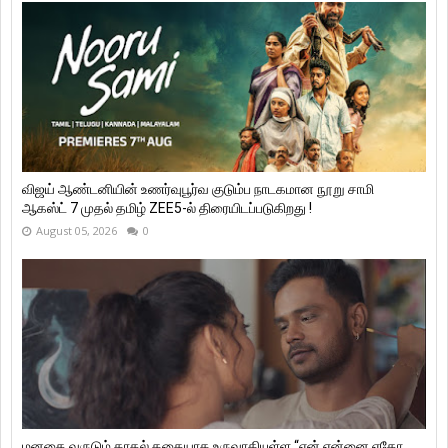
விஜய் ஆண்டனியின் உணர்வுபூர்வ குடும்ப நாடகமான நூறு சாமி
ஆகஸ்ட் 7 முதல் தமிழ் ZEE5-ல் திரையிடப்படுகிறது !
August 05, 2026
0
மனதை வருடும் காதல் கதையாக உருவாகியுள்ள “ஏன் என்னை ஏதோ