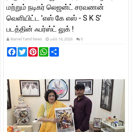
மற்றும் நடிகர் லெஜன்ட் சரவணன்
வெளியிட்ட 'எஸ் கே எஸ் - S K S'
படத்தின் ஃபர்ஸ்ட் லுக் !
Marvel Tamil News
மார்ச் 16, 2026
0
F
T
P
W
S
a
w
i
h
h
c
i
n
a
a
e
t
t
t
r
b
t
e
s
e
o
e
r
A
o
r
e
p
k
s
p
t