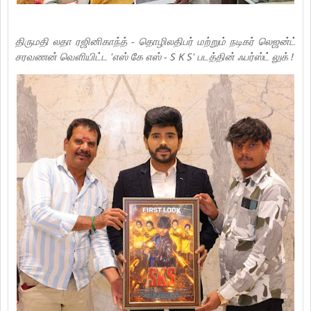
திருமதி லதா ரஜினிகாந்த் - தொழிலதிபர் மற்றும் நடிகர் லெஜன்ட்
சரவணன் வெளியிட்ட 'எஸ் கே எஸ் - S K S' படத்தின் ஃபர்ஸ்ட் லுக் !