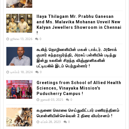
Ilaya Thilagam Mr. Prabhu Ganesan
and Ms. Malavika Mohanan Unveil New
Kalyan Jewellers Showroom in Chennai
!
ஜூலை 13, 2026
0
கூலித் தொழிலாளியின் மகன் டாக்டர். அசோக்
குமார் சுந்தரமூர்த்தி, அரசுப் பள்ளியில் படித்து
இன்று உலகின் சிறந்த விஞ்ஞானிகளின்
பட்டியலில் இடம் பெற்றுள்ளார் !
டிசம்பர் 18, 2024
0
Greetings from School of Allied Health
Sciences, Vinayaka Mission's
Puducherry Campus !
ஜனவரி 03, 2025
0
கருணை கொலை செய்துவிட்டார் மணிரத்தினம்
பொன்னியின்செல்வன் 2 திரை விமர்சனம் !
ஏப்ரல் 28, 2023
0