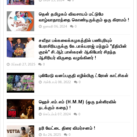
தென் தமிழகம் விவசாயம் மட்டுமே
வாழ்வாதாரத்தை கொண்டிருக்கும் ஒரு கிராமம் !
ஜனவரி 06, 2024
0
சவீதா பல்கலைக்கழகத்தில் பணிபுரியும்
பேராசிரியருக்கு கே.பாக்யராஜ் மற்றும் "நீதியின்
குரல்" சி.ஆர்.பாஸ்கரன் ஆகியோர் சிறந்த
ஆசிரியர் விருதை வழங்கினர் !
பிப்ரவரி 27, 2025
0
புலிமேடு வனப்பகுதி எழில்மிகு ட்ரோன் காட்சிகள்
அக்டோபர் 08, 2022
0
ஹெச்.எம்.எம் (H.M.M) (ஒரு நள்ளிரவில்
நடக்கும் கதை) !
செப்டம்பர் 07, 2024
0
நரி வேட்டை திரை விமர்சனம் !
மே 26, 2025
0