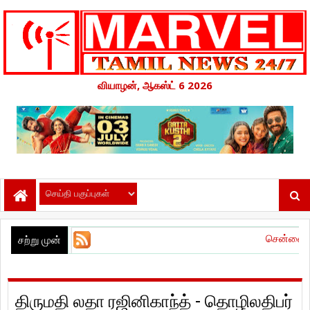
வியாழன், ஆகஸ்ட் 6 2026
சென்னை பன்னாட்டு விமான
சற்று முன்
திருமதி லதா ரஜினிகாந்த் - தொழிலதிபர்