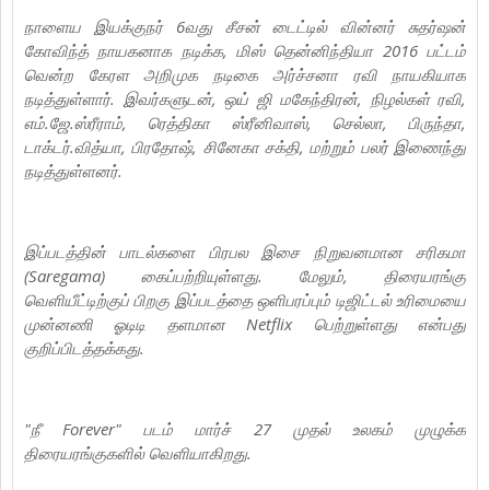
நாளைய இயக்குநர் 6வது சீசன் டைட்டில் வின்னர் சுதர்ஷன்
கோவிந்த் நாயகனாக நடிக்க, மிஸ் தென்னிந்தியா 2016 பட்டம்
வென்ற கேரள அறிமுக நடிகை அர்ச்சனா ரவி நாயகியாக
நடித்துள்ளார். இவர்களுடன், ஒய் ஜி மகேந்திரன், நிழல்கள் ரவி,
எம்.ஜே.ஸ்ரீராம், ரெத்திகா ஸ்ரீனிவாஸ், செல்லா, பிருந்தா,
டாக்டர்.வித்யா, பிரதோஷ், சினேகா சக்தி, மற்றும் பலர் இணைந்து
நடித்துள்ளனர்.
இப்படத்தின் பாடல்களை பிரபல இசை நிறுவனமான சரிகமா
(Saregama) கைப்பற்றியுள்ளது. மேலும், திரையரங்கு
வெளியீட்டிற்குப் பிறகு இப்படத்தை ஒளிபரப்பும் டிஜிட்டல் உரிமையை
முன்னணி ஓடிடி தளமான Netflix பெற்றுள்ளது என்பது
குறிப்பிடத்தக்கது.
"நீ Forever" படம் மார்ச் 27 முதல் உலகம் முழுக்க
திரையரங்குகளில் வெளியாகிறது.