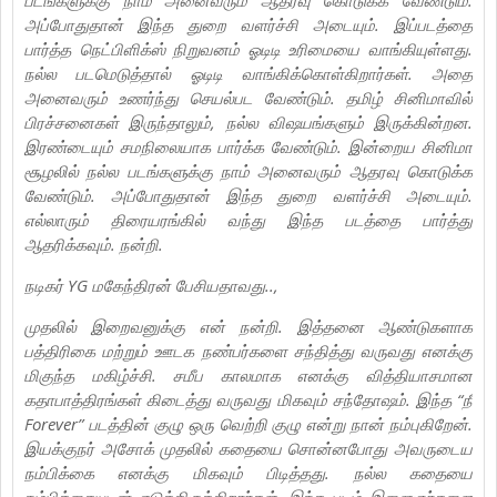
அப்போதுதான் இந்த துறை வளர்ச்சி அடையும். இப்படத்தை
பார்த்த நெட்பிளிக்ஸ் நிறுவனம் ஓடிடி உரிமையை வாங்கியுள்ளது.
நல்ல படமெடுத்தால் ஓடிடி வாங்கிக்கொள்கிறார்கள். அதை
அனைவரும் உணர்ந்து செயல்பட வேண்டும். தமிழ் சினிமாவில்
பிரச்சனைகள் இருந்தாலும், நல்ல விஷயங்களும் இருக்கின்றன.
இரண்டையும் சமநிலையாக பார்க்க வேண்டும். இன்றைய சினிமா
சூழலில் நல்ல படங்களுக்கு நாம் அனைவரும் ஆதரவு கொடுக்க
வேண்டும். அப்போதுதான் இந்த துறை வளர்ச்சி அடையும்.
எல்லாரும் திரையரங்கில் வந்து இந்த படத்தை பார்த்து
ஆதரிக்கவும். நன்றி.
நடிகர் YG மகேந்திரன் பேசியதாவது..,
முதலில் இறைவனுக்கு என் நன்றி. இத்தனை ஆண்டுகளாக
பத்திரிகை மற்றும் ஊடக நண்பர்களை சந்தித்து வருவது எனக்கு
மிகுந்த மகிழ்ச்சி. சமீப காலமாக எனக்கு வித்தியாசமான
கதாபாத்திரங்கள் கிடைத்து வருவது மிகவும் சந்தோஷம். இந்த “நீ
Forever” படத்தின் குழு ஒரு வெற்றி குழு என்று நான் நம்புகிறேன்.
இயக்குநர் அசோக் முதலில் கதையை சொன்னபோது அவருடைய
நம்பிக்கை எனக்கு மிகவும் பிடித்தது. நல்ல கதையை
நம்பிக்கையுடன் எடுத்திருக்கிறார்கள். இந்த படம் இளைஞர்களை