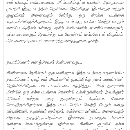
சார் மிகவும் எளிமையான, அர்ப்பணிப்புள்ள மனிதர். அவருடைய
முயற்சி இந்த படத்தில் தெளிவாக தெரிகிறது. இயக்குநர் மற்றும்
குழுவினர் அனைவரும் சேர்ந்து ஒரு சிறந்த படத்தை
உருவாக்கியிருக்கிறார்கள். இந்த படம் ஒரு பெரிய வெற்றி பெறும்
வாய்ப்பு அதிகம் உள்ளது. தமிழ் சினிமாவில் தயாரிப்பாளர்களும்,
நல்ல கதைகளும் தொடர்ந்து வர வேண்டும் என்பதே என் விருப்பம்.
அனைவருக்கும் என் மனமார்ந்த வாழ்த்துகள். நன்றி.
தயாரிப்பாளர் தனஞ்செயன் பேசியதாவது..,
சினிமாவை நேசிக்கும் ஒரு மனிதராக, இந்த படத்தை உருவாக்கிய
தயாரிப்பாளர் புகழ் சார் அவர்களின் முயற்சிக்கு நான் பாராட்டுகள்
தெரிவிக்கிறேன். பல சவால்களை சந்தித்தும் அவர் தளராமல்
மீண்டும் ஒரு நல்ல படத்தை கொண்டு வந்திருக்கிறார். இயக்குநர்
அசோக் மற்றும் முழு குழுவினரும் சிறப்பாக வேலை
செய்திருக்கிறார்கள். இந்த படம் பெரிய வெற்றி பெறும் என்று
நம்புகிறேன். நடிகர்கள் சுதர்ஷன், அர்ச்சனா உள்ளிட்ட அனைவரும்
சிறப்பாக நடித்திருக்கிறார்கள். இசையும், நடனமும் மிகவும்
நன்றாக அமைந்துள்ளது. இன்றைய சினிமா சூழலில் நல்ல
படங்களுக்கு நாம் அனைவரும் ஆதரவு கொடுக்க வேண்டும்.