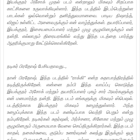
இயக்குநர் அசோக் முதல் படம் என்றாலும் மிகவும் சிறப்பாக
காட்சிகளை உருவாக்கியுள்ளார். இந்த படத்தில் இடம்பெற்றுள்ள
பாடல்கள் ஒவ்வொன்றும் தனித்துவமானவை. பாடிய நிஷாந்த்,
விஜய் உள்ளிட்ட அனைவருக்கும் என் வாழ்த்துக்கள். தயாரிப்பாளர்,
இயக்குநர், இசையமைப்பாளர் மற்றும் முழு குழுவினருக்கும் என்
நன்றி. எல்லாரும் திரையரங்கில் வந்து இந்த படத்தை பார்த்து
ஆதரிக்குமாறு கேட்டுக்கொள்கிறேன்.
நடிகர் பிரதோஷ் பேசியதாவது..,
நான் பிரதோஷ். இந்த படத்தில் “ராக்கி” என்ற கதாபாத்திரத்தில்
நடித்திருக்கிறேன். என்னை நம்பி இந்த வாய்ப்பு கொடுத்த
இயக்குநர் அசோக் மற்றும் தயாரிப்பாளர் புகழ் சார் அவர்களுக்கு
என் மனமார்ந்த நன்றி. இந்த படம் எங்களுக்கு மிகவும் ஸ்பெஷல்.
படத்திற்காக இயக்குநர் மிகவும் உழைத்துள்ளார். அந்த
உழைப்புக்காக இந்த படம் கண்டிப்பாக வெற்றி பெறும் என்று
நம்புகிறேன். நடிகர்கள் சுதர்ஷன், அர்ச்சனா, சினேகா மற்றும் முழு
குழுவினரும் அருமையாக வேலை செய்திருக்கிறார்கள். இந்த படம்
காதல், நகைச்சுவை, குடும்ப உணர்வுகள் கலந்து இருக்கும் ஒரு
நல்ல பொழுதுபோக்கு படம். எல்லா தலைமுறையினரும்