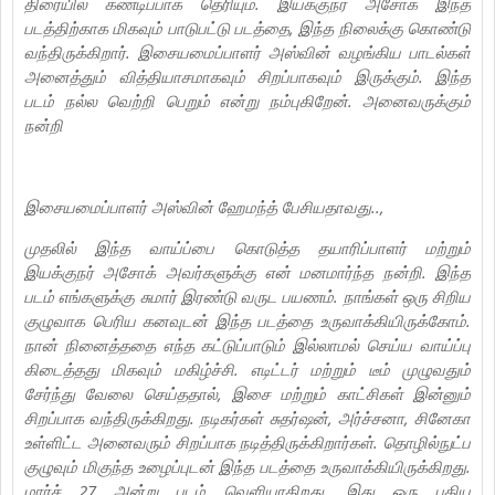
திரையில் கண்டிப்பாக தெரியும். இயக்குநர் அசோக் இந்த
படத்திற்காக மிகவும் பாடுபட்டு படத்தை, இந்த நிலைக்கு கொண்டு
வந்திருக்கிறார். இசையமைப்பாளர் அஸ்வின் வழங்கிய பாடல்கள்
அனைத்தும் வித்தியாசமாகவும் சிறப்பாகவும் இருக்கும். இந்த
படம் நல்ல வெற்றி பெறும் என்று நம்புகிறேன். அனைவருக்கும்
நன்றி
இசையமைப்பாளர் அஸ்வின் ஹேமந்த் பேசியதாவது..,
முதலில் இந்த வாய்ப்பை கொடுத்த தயாரிப்பாளர் மற்றும்
இயக்குநர் அசோக் அவர்களுக்கு என் மனமார்ந்த நன்றி. இந்த
படம் எங்களுக்கு சுமார் இரண்டு வருட பயணம். நாங்கள் ஒரு சிறிய
குழுவாக பெரிய கனவுடன் இந்த படத்தை உருவாக்கியிருக்கோம்.
நான் நினைத்ததை எந்த கட்டுப்பாடும் இல்லாமல் செய்ய வாய்ப்பு
கிடைத்தது மிகவும் மகிழ்ச்சி. எடிட்டர் மற்றும் டீம் முழுவதும்
சேர்ந்து வேலை செய்ததால், இசை மற்றும் காட்சிகள் இன்னும்
சிறப்பாக வந்திருக்கிறது. நடிகர்கள் சுதர்ஷன், அர்ச்சனா, சினேகா
உள்ளிட்ட அனைவரும் சிறப்பாக நடித்திருக்கிறார்கள். தொழில்நுட்ப
குழுவும் மிகுந்த உழைப்புடன் இந்த படத்தை உருவாக்கியிருக்கிறது.
மார்ச் 27 அன்று படம் வெளியாகிறது. இது ஒரு புதிய