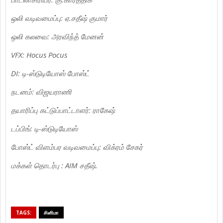
ஒலி வடிவமைப்பு: ஏ.சதீஷ் குமார்
ஒலி கலவை: அரவிந்த் மேனன்
VFX: Hocus Pocus
DI: டி-ஸ்டுடியோஸ் போஸ்ட்
நடனம்: விஜயராணி
தயாரிப்பு கட்டுப்பாட்டாளர்: ராகேஷ்
டப்பிங்: டி-ஸ்டுடியோஸ்
போஸ்ட் விளம்பர வடிவமைப்பு: விக்ரம் சேகர்
மக்கள் தொடர்பு : AIM சதீஷ்.
TAGS:
சினிமா