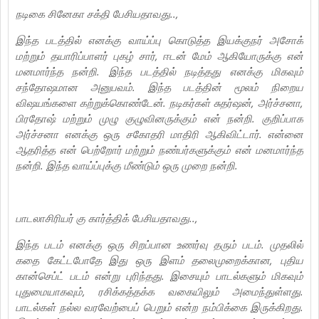
நடிகை சினேகா சக்தி பேசியதாவது..,
இந்த படத்தில் எனக்கு வாய்ப்பு கொடுத்த இயக்குநர் அசோக்
மற்றும் தயாரிப்பாளர் புகழ் சார், ஈடன் மேம் ஆகியோருக்கு என்
மனமார்ந்த நன்றி. இந்த படத்தில் நடித்தது எனக்கு மிகவும்
சந்தோஷமான அனுபவம். இந்த படத்தின் மூலம் நிறைய
விஷயங்களை கற்றுக்கொண்டேன். நடிகர்கள் சுதர்ஷன், அர்ச்சனா,
பிரதோஷ் மற்றும் முழு குழுவினருக்கும் என் நன்றி. குறிப்பாக
அர்ச்சனா எனக்கு ஒரு சகோதரி மாதிரி ஆகிவிட்டார். என்னை
ஆதரித்த என் பெற்றோர் மற்றும் நண்பர்களுக்கும் என் மனமார்ந்த
நன்றி. இந்த வாய்ப்புக்கு மீண்டும் ஒரு முறை நன்றி.
பாடலாசிரியர் கு கார்த்திக் பேசியதாவது..,
இந்த படம் எனக்கு ஒரு சிறப்பான உணர்வு தரும் படம். முதலில்
கதை கேட்டபோதே இது ஒரு இளம் தலைமுறைக்கான, புதிய
கான்செப்ட் படம் என்று புரிந்தது. இசையும் பாடல்களும் மிகவும்
புதுமையாகவும், ரசிக்கத்தக்க வகையிலும் அமைந்துள்ளது.
பாடல்கள் நல்ல வரவேற்பைப் பெறும் என்ற நம்பிக்கை இருக்கிறது.