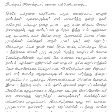
இயக்குநர் அசோக்குமார் கலைவாணி பேசியதாவது..,
இங்கே வந்துள்ள பத்திரிகை, சமூக வலைத்தளம் மற்றும்
நண்பர்கள் அனைவருக்கும் என் மனமார்ந்த நன்றி. நான்
எப்போதும் நம்புவது ஒன்று தான் – ஒரு நல்ல விஷயம் செய்ய
நினைத்தால், அது கண்டிப்பாக நடக்கும். இந்த படம் அதற்கான
ஒரு உதாரணம். நான் சினிமாவுக்கு ஆசைப்பட்டு சின்ன சின்ன
முயற்சிகள் செய்தேன். அதன் மூலம் புகழ் சார் தொடர்பு
கிடைத்தது. அவர் மூலம் தான் இந்த வாய்பு கிடைத்தது. இந்த
படத்திற்காக எங்கள் முழு குழுவும் மிகுந்த உழைப்புடன் வேலை
செய்திருக்கிறோம். சுதர்ஷன் மிக நன்றாக நடித்துள்ளார். நல்ல
நண்பர். அர்ச்சனா ஹீரோயின் என்பதை விட நல்ல கதாப்பாத்திரம்
அவர் மிகச்சிறப்பாக செய்துள்ளார். YG மகேந்திரன் சார், நிழல்கள்
ரவி சார் போன்ற ஆளுமைகளுடன் வேலை பார்த்தது, நிறைய
கற்றுக்கொள்ள முடிந்தது. இசையமைப்பாளர் அஸ்வின் ஹேமந்த்
இசை படத்திற்கு பெரிய பலம். ஒளிப்பதிவாளர் ராஜா பட்டாச்சார்ஜி
மிகப்பெரிய உறுதுணையாக இருந்தார். எடிட்டிங், கொரியோகிராஃபி
என அனைத்து தொழில்நுட்ப கலைஞர்களும் மிகச்சிறப்பான
பங்களிப்பை தந்துள்ளனர். இப்படத்திற்காக புகழ் சார் என்னை
முழுமையாக நம்பினார். அவர் நெட்பிளிக்ஸ் படத்தை வாங்கி