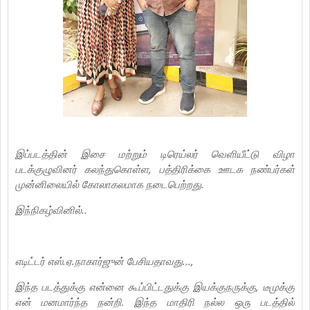
இப்படத்தின் இசை மற்றும் டிரெய்லர் வெளியீட்டு விழா
படக்குழுவினர் கலந்துகொள்ள, பத்திரிக்கை ஊடக நண்பர்கள்
முன்னிலையில் கோலாகலமாக நடைபெற்றது.
இந்நிகழ்வினில்..
எடிட்டர் எஸ்.ஏ.நாகார்ஜுன் பேசியதாவது...,
இந்த படத்துக்கு என்னை கூப்பிட்டதுக்கு இயக்குநருக்கு, டீமுக்கு
என் மனமார்ந்த நன்றி. இந்த மாதிரி நல்ல ஒரு படத்தில்