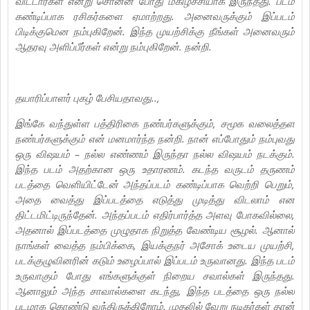
விட்டார்கள் என்று சொன்ன போது மகிழ்ச்சியாக இருந்தது. படம்
கண்டிப்பாக ரசிகர்களை ஏமாற்றது. அனைவருக்கும் இப்படம்
பிடிக்குமென நம்புகிறேன். இந்த முயற்சிக்கு நீங்கள் அனைவரும்
ஆதரவு அளிப்பீர்கள் என்று நம்புகிறேன். நன்றி.
தயாரிப்பாளர் புகழ் பேசியதாவது..,
இங்கே வந்துள்ள பத்திரிகை நண்பர்களுக்கும், சமூக வலைத்தள
நண்பர்களுக்கும் என் மனமார்ந்த நன்றி. நான் எப்போதும் நம்புவது
ஒரு விஷயம் – நல்ல எண்ணம் இருந்தா நல்ல விஷயம் நடக்கும்.
இந்த படம் அதற்கான ஒரு உதாரணம். கடந்த வருடம் தருணம்
படத்தை வெளியிட்டேன் அந்தப்படம் கண்டிப்பாக வெற்றி பெறும்,
அதை வைத்து இப்படத்தை எடுத்து முடித்து விடலாம் என
திட்டமிட்டிருந்தேன். அந்தப்படம் எதிர்பார்த்த அளவு போகவில்லை,
அதனால் இப்படத்தை முழுதாக நிறுத்த வேண்டிய சூழல். ஆனால்
நாங்கள் வைத்த நம்பிக்கை, இயக்குநர் அசோக் உடைய முயற்சி,
படக்குழுவினரின் கடும் உழைப்பால் இப்படம் உருவானது. இந்த படம்
உருவாகும் போது எங்களுக்குள் நிறைய சவால்கள் இருந்தது.
ஆனாலும் அந்த சாவால்களை கடந்து, இந்த படத்தை ஒரு நல்ல
படமாக கொண்டு வந்திருக்கிறோம். முதலில் வேறு நடிகர்கள் தான்