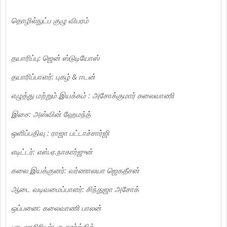
தொழில்நுட்ப குழு விபரம்
தயாரிப்பு: ஜென் ஸ்டுடியோஸ்
தயாரிப்பாளர்: புகழ் & ஈடன்
எழுத்து மற்றும் இயக்கம் : அசோக்குமார் கலைவாணி
இசை: அஸ்வின் ஹேமந்த்
ஒளிப்பதிவு : ராஜா பட்டாச்சார்ஜி
எடிட்டர்: எஸ்.ஏ.நாகார்ஜுன்
கலை இயக்குனர்: வர்ணாலயா ஜெகதீசன்
ஆடை வடிவமைப்பாளர்: சிந்துஜா அசோக்
ஒப்பனை: கலைவாணி பாலன்
பாடலாசிரியர்: கு.கார்த்திக்