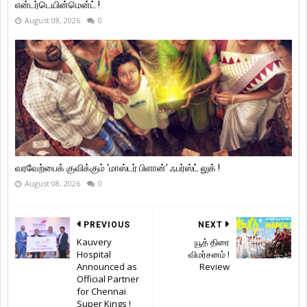
என்டர்டெயின்மென்ட் !
August 08, 2026
0
வரவேற்பைக் குவிக்கும் ‘மாஸ்டர் பிளான்’ ஃபர்ஸ்ட் லுக் !
August 08, 2026
0
PREVIOUS
NEXT
Kauvery
யூத் திரை
Hospital
விமர்சனம் !
Announced as
Review
Official Partner
for Chennai
Super Kings !