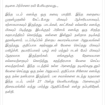
நடிகை அர்ச்சனா ரவி பேசியதாவது..,
இந்த படம் எனக்கு ஒரு கனவு மாதிரி. இந்த கதையை
முதன்முதலில் கேட்டபோது மிகவும் ஆச்சரியமாகவும்,
உற்சாகமாகவும் இருந்தது. பாடல்கள், காட்சிகள் எல்லாமே எனக்கு
மிகவும் பிடித்தது. இயக்குநர் அசோக் எனக்கு ஒரு சிறந்த
கதாபாத்திரம் கொடுத்து, என்னை இன்னும் நன்றாக நடிக்கத்
தூண்டினார். படப்பிடிப்பில் நிறைய சுவாரஸ்யமான அனுபவங்கள்
இருந்தது, குறிப்பாக சுதர்ஷனுடன் வேலை செய்தது மிகவும்
மகிழ்ச்சி. தயாரிப்பாளர் புகழ் சார் மற்றும் ஈடன் மேம் மிகவும்
ஆதரவாக இருந்தார்கள். எங்களுக்கு தேவையான
எல்லாவற்றையும் கொடுத்து, சுதந்திரமாக வேலை செய்ய
வைத்தார்கள். இந்த படத்தில் உள்ள அனைத்து நடிகர்களுடனும்
வேலை செய்தது ஒரு நல்ல அனுபவம். குறிப்பாக சினேகா எனக்கு
ஒரு நல்ல நண்பராக இருந்தார். பல சவால்களை கடந்து உருவான
இந்த படம், மார்ச் 27 அன்று வெளியாகிறது. அனைவரும்
திரையரங்கில் வந்து பார்த்து ஆதரிப்பீர்கள் என்று நம்புகிறேன்.
நன்றி.