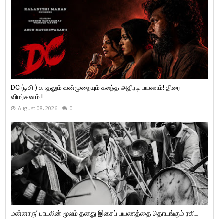
DC (டிசி ) காதலும் வன்முறையும் கலந்த அதிரடி பயணம்! திரை
விமர்சனம் !
August 08, 2026
0
மன்னாரு’ பாடலின் மூலம் தனது இசைப் பயணத்தை தொடங்கும் ரகிட