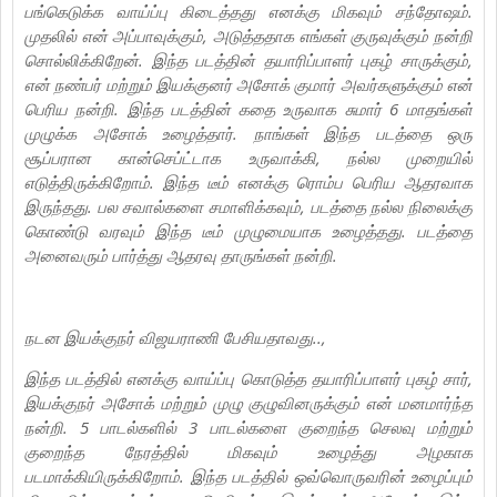
பங்கெடுக்க வாய்ப்பு கிடைத்தது எனக்கு மிகவும் சந்தோஷம்.
முதலில் என் அப்பாவுக்கும், அடுத்ததாக எங்கள் குருவுக்கும் நன்றி
சொல்லிக்கிறேன். இந்த படத்தின் தயாரிப்பாளர் புகழ் சாருக்கும்,
என் நண்பர் மற்றும் இயக்குனர் அசோக் குமார் அவர்களுக்கும் என்
பெரிய நன்றி. இந்த படத்தின் கதை உருவாக சுமார் 6 மாதங்கள்
முழுக்க அசோக் உழைத்தார். நாங்கள் இந்த படத்தை ஒரு
சூப்பரான கான்செப்ட்டாக உருவாக்கி, நல்ல முறையில்
எடுத்திருக்கிறோம். இந்த டீம் எனக்கு ரொம்ப பெரிய ஆதரவாக
இருந்தது. பல சவால்களை சமாளிக்கவும், படத்தை நல்ல நிலைக்கு
கொண்டு வரவும் இந்த டீம் முழுமையாக உழைத்தது. படத்தை
அனைவரும் பார்த்து ஆதரவு தாருங்கள் நன்றி.
நடன இயக்குநர் விஜயராணி பேசியதாவது..,
இந்த படத்தில் எனக்கு வாய்ப்பு கொடுத்த தயாரிப்பாளர் புகழ் சார்,
இயக்குநர் அசோக் மற்றும் முழு குழுவினருக்கும் என் மனமார்ந்த
நன்றி. 5 பாடல்களில் 3 பாடல்களை குறைந்த செலவு மற்றும்
குறைந்த நேரத்தில் மிகவும் உழைத்து அழகாக
படமாக்கியிருக்கிறோம். இந்த படத்தில் ஒவ்வொருவரின் உழைப்பும்