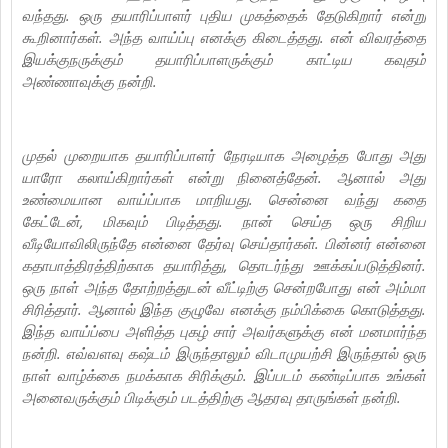
வந்தது. ஒரு தயாரிப்பாளர் புதிய முகத்தைக் தேடுகிறார் என்று
கூறினார்கள். அந்த வாய்ப்பு எனக்கு கிடைத்தது. என் விவரத்தை
இயக்குநருக்கும் தயாரிப்பாளருக்கும் காட்டிய கவுதம்
அண்ணாவுக்கு நன்றி.
முதல் முறையாக தயாரிப்பாளர் நேரடியாக அழைத்த போது அது
யாரோ கலாய்கிறார்கள் என்று நினைத்தேன். ஆனால் அது
உண்மையான வாய்ப்பாக மாறியது. சென்னை வந்து கதை
கேட்டேன், மிகவும் பிடித்தது. நான் செய்த ஒரு சிறிய
வீடியோவிலிருந்தே என்னை தேர்வு செய்தார்கள். பின்னர் என்னை
கதாபாத்திரத்திற்காக தயாரித்து, தொடர்ந்து ஊக்கப்படுத்தினர்.
ஒரு நாள் அந்த தோற்றத்துடன் வீட்டிற்கு சென்றபோது என் அம்மா
சிரித்தார். ஆனால் இந்த குழுவே எனக்கு நம்பிக்கை கொடுத்தது.
இந்த வாய்ப்பை அளித்த புகழ் சார் அவர்களுக்கு என் மனமார்ந்த
நன்றி. எவ்வளவு கஷ்டம் இருந்தாலும் விடாமுயற்சி இருந்தால் ஒரு
நாள் வாழ்க்கை நமக்காக சிரிக்கும். இப்படம் கண்டிப்பாக உங்கள்
அனைவருக்கும் பிடிக்கும் படத்திற்கு ஆதரவு தாருங்கள் நன்றி.