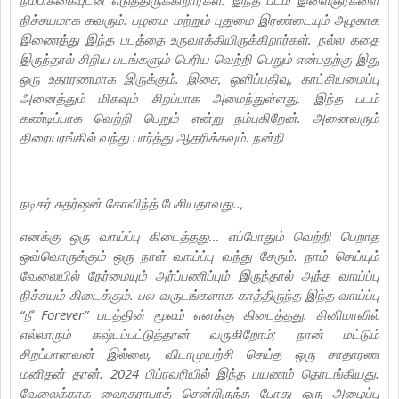
நிச்சயமாக கவரும். பழமை மற்றும் புதுமை இரண்டையும் அழகாக
இணைத்து இந்த படத்தை உருவாக்கியிருக்கிறார்கள். நல்ல கதை
இருந்தால் சிறிய படங்களும் பெரிய வெற்றி பெறும் என்பதற்கு இது
ஒரு உதாரணமாக இருக்கும். இசை, ஒளிப்பதிவு, காட்சியமைப்பு
அனைத்தும் மிகவும் சிறப்பாக அமைந்துள்ளது. இந்த படம்
கண்டிப்பாக வெற்றி பெறும் என்று நம்புகிறேன். அனைவரும்
திரையரங்கில் வந்து பார்த்து ஆதரிக்கவும். நன்றி
நடிகர் சுதர்ஷன் கோவிந்த் பேசியதாவது..,
எனக்கு ஒரு வாய்ப்பு கிடைத்தது… எப்போதும் வெற்றி பெறாத
ஒவ்வொருக்கும் ஒரு நாள் வாய்ப்பு வந்து சேரும். நாம் செய்யும்
வேலையில் நேர்மையும் அர்ப்பணிப்பும் இருந்தால் அந்த வாய்ப்பு
நிச்சயம் கிடைக்கும். பல வருடங்களாக காத்திருந்த இந்த வாய்ப்பு
“நீ Forever” படத்தின் மூலம் எனக்கு கிடைத்தது. சினிமாவில்
எல்லாரும் கஷ்டப்பட்டுத்தான் வருகிறோம்; நான் மட்டும்
சிறப்பானவன் இல்லை, விடாமுயற்சி செய்த ஒரு சாதாரண
மனிதன் தான். 2024 பிப்ரவரியில் இந்த பயணம் தொடங்கியது.
வேலைக்காக ஹைதராபாத் சென்றிருந்த போது ஒரு அழைப்பு