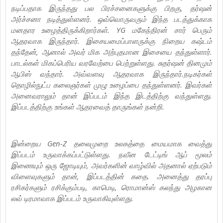
நடிப்பதாக இருந்தது பல பிரச்சனைகளுக்கு பிறகு, தர்ஷன்
அர்ச்சனா நடித்துள்ளனர். ஒவ்வொருவரும் இந்த படத்துக்காக
மனதார உழைத்திருக்கிறார்கள். YG மகேந்திரன் சார் பெரும்
ஆதரவாக இருந்தார். இசையமைப்பாளருக்கு நிறைய கஷ்டம்
தந்தேன், ஆனால் அவர் மிக அற்புதமான இசையை தந்துள்ளார்.
பாடல்கள் மிகப்பெரிய வரவேற்பை பெற்றுள்ளது. சுதர்ஷன் தினமும்
ஆபிஸ் வந்தார். அவ்வளவு ஆதரவாக இருந்தார்.நடிகர்கள்
தொழில்நுட்ப கலைஞர்கள் முழு உழைப்பை தந்துள்ளனர். இவர்கள்
அனைவராலும் தான் இப்படம் இந்த இடத்திற்கு வந்துள்ளது.
இப்படத்திற்கு உங்கள் ஆதரவைத் தாருங்கள் நன்றி.
இன்றைய Gen-Z தலைமுறை உலகத்தை மையமாக வைத்து
இப்படம் உருவாக்கப்பட்டுள்ளது. நவீன டேட்டிங் ஆப் மூலம்
இணையும் ஒரு ஜோடியும், அவர்களின் வாழ்வில் அதனால் ஏற்படும்
விளைவுகளும் தான், இப்படத்தின் கதை. அனைத்து தரப்பு
ரசிகர்களும் ரசிக்கும்படி, காமெடி, ரொமான்ஸ் கலந்து அழகான
லவ் டிரமாவாக இப்படம் உருவாகியுள்ளது.