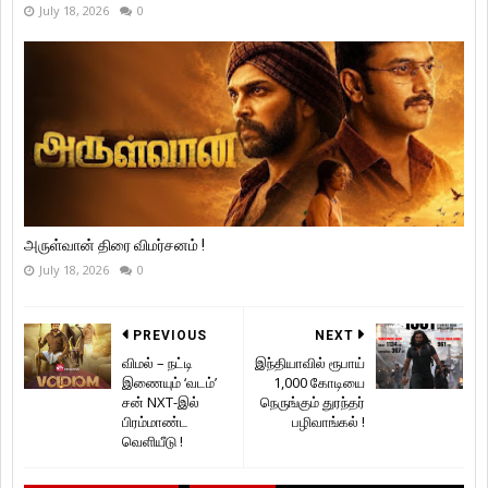
July 18, 2026
0
அருள்வான் திரை விமர்சனம் !
July 18, 2026
0
PREVIOUS
NEXT
விமல் – நட்டி
இந்தியாவில் ரூபாய்
இணையும் ‘வடம்’
1,000 கோடியை
சன் NXT-இல்
நெருங்கும் துரந்தர்
பிரம்மாண்ட
பழிவாங்கல் !
வெளியீடு !