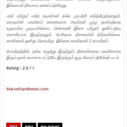
இல்லாமல் நீளமாக உணரப்படுகிறது.
பரத் மற்றும் மற்ற நடிகர்கள் நல்ல முயற்சி எடுத்திருந்தாலும்,
கதையின் பலவீனம் காரணமாக அவர்கள் முழு தாக்கத்தை
உருவாக்க முடியவில்லை. பின்னணி இசை மற்றும் ஒளிப்பதிவு
சராசரியாக இருந்தாலும், பெரிதாக நினைவில் நிற்கவில்லை.
காளிதாஸ் ஒன்று அளவுக்கு இல்லை காளிதாஸ் 2 ஏமாற்றம்.
மொத்தத்தில், நல்ல கருத்து இருந்தும் திரைக்கதை பலவீனமாக
இருப்பதால் சுமாராக மட்டுமே இருக்கும் ஒரு கிரைம் திரில்லர் படம்.
Rating : 2.5 /
5
Marveltamilnews.com
TAGS:
சினிமா
திரை விமர்சனம்