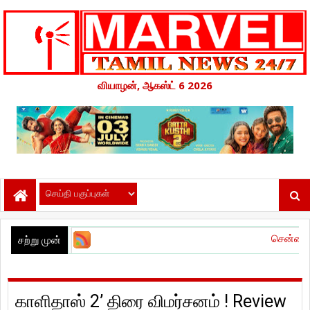
வியாழன், ஆகஸ்ட் 6 2026
சென்னை பன்னாட்டு வ
சற்று முன்
காளிதாஸ் 2’ திரை விமர்சனம் ! Review