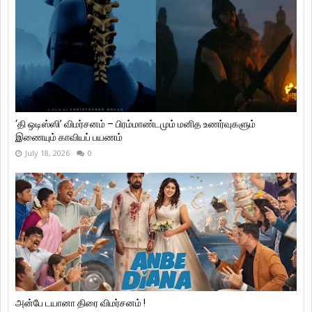
‘தி ஒடிஸ்ஸி’ விமர்சனம் – பிரம்மாண்டமும் மனித உணர்வுகளும்
இணையும் காவியப் பயணம்
July 18, 2026
0
அன்பே டயானா திரை விமர்சனம் !