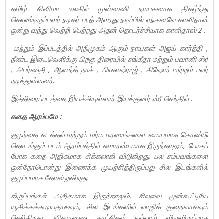
தமிழ் சினிமா உலகில் முன்னணி நாயகனாக திகழ்ந்து
கொண்டிருப்பவர் நடிகர் பரத் அவரது நடிப்பில் ஏற்கனவே காளிதாஸ்
ஒன்று வந்து வெற்றி பெற்றது அதன் தொடர்ச்சியாக காளிதாஸ் 2 .
மற்றும் இப்படத்தில் அறிமுகம் ஆகும் நாயகன் அஜய் கார்த்தி ,
நீண்ட இடைவெளிக்கு பிறகு திரையில் சங்கீதா மற்றும் பவானி ஸ்ரீ
, அபர்ணதி , ஆனந்த் நாக் , பிரகாஷ்ராஜ் , கிஷோர் மற்றும் பலர்
நடித்துள்ளனர்.
இத்திரைப்படத்தை இயக்கியுள்ளார் இயக்குனர் ஸ்ரீ செந்தில் .
கதை ஆரம்பமே :
குழந்தை கடத்தல் மற்றும் மர்ம மரணங்களை மையமாக கொண்டு
தொடங்கும் படம் ஆரம்பத்தில் சுவாரஸ்யமாக இருந்தாலும், போகப்
போக கதை அதிகமாக சிக்கலாகி விடுகிறது. பல சம்பவங்களை
ஒன்றோடொன்று இணைக்க முயற்சித்திருப்பது சில இடங்களில்
குழப்பமாக தோன்றுகிறது.
திருப்பங்கள் அதிகமாக இருந்தாலும், சிலவை முன்கூட்டியே
யூகிக்கக்கூடியதாகவும், சில இடங்களில் லாஜிக் குறைவாகவும்
தெரிகிறது. விசாரணை காட்சிகள் எல்லாம் விறுவிறுப்பாக