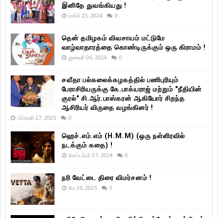
இனிதே துவங்கியது !
மார்ச் 23, 2024
0
தென் தமிழகம் விவசாயம் மட்டுமே
வாழ்வாதாரத்தை கொண்டிருக்கும் ஒரு கிராமம் !
ஜனவரி 06, 2024
0
சவீதா பல்கலைக்கழகத்தில் பணிபுரியும்
பேராசிரியருக்கு கே.பாக்யராஜ் மற்றும் "நீதியின்
குரல்" சி.ஆர்.பாஸ்கரன் ஆகியோர் சிறந்த
ஆசிரியர் விருதை வழங்கினர் !
பிப்ரவரி 27, 2025
0
ஹெச்.எம்.எம் (H.M.M) (ஒரு நள்ளிரவில்
நடக்கும் கதை) !
செப்டம்பர் 07, 2024
0
நரி வேட்டை திரை விமர்சனம் !
மே 26, 2025
0