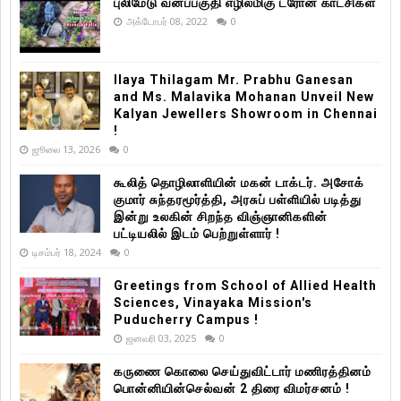
புலிமேடு வனப்பகுதி எழில்மிகு ட்ரோன் காட்சிகள்
அக்டோபர் 08, 2022
0
Ilaya Thilagam Mr. Prabhu Ganesan
and Ms. Malavika Mohanan Unveil New
Kalyan Jewellers Showroom in Chennai
!
ஜூலை 13, 2026
0
கூலித் தொழிலாளியின் மகன் டாக்டர். அசோக்
குமார் சுந்தரமூர்த்தி, அரசுப் பள்ளியில் படித்து
இன்று உலகின் சிறந்த விஞ்ஞானிகளின்
பட்டியலில் இடம் பெற்றுள்ளார் !
டிசம்பர் 18, 2024
0
Greetings from School of Allied Health
Sciences, Vinayaka Mission's
Puducherry Campus !
ஜனவரி 03, 2025
0
கருணை கொலை செய்துவிட்டார் மணிரத்தினம்
பொன்னியின்செல்வன் 2 திரை விமர்சனம் !