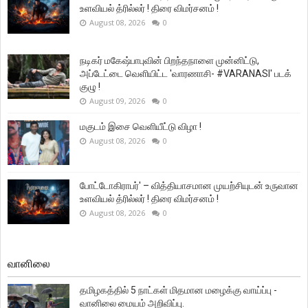
உளவியல் த்ரில்லர் ! திரை விமர்சனம் !
August 08, 2026
0
நடிகர் மகேஷ்பாபுவின் பிறந்தநாளை முன்னிட்டு,
அப்டேட்டை வெளியிட்ட 'வாரணாசி- #VARANASI' படக்
குழு !
August 09, 2026
0
மகுடம் இசை வெளியீட்டு விழா !
August 08, 2026
0
போட்டோகிராபர்' – வித்தியாசமான முயற்சியுடன் உருவான
உளவியல் த்ரில்லர் ! திரை விமர்சனம் !
August 08, 2026
0
வானிலை
தமிழகத்தில் 5 நாட்கள் மிதமான மழைக்கு வாய்ப்பு -
வானிலை மையம் அறிவிப்பு.