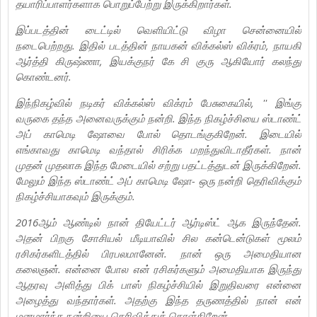
தயாரிப்பாளர்களாக பொறுப்பேற்று இருக்கிறார்கள்.
இப்படத்தின் டைட்டில் வெளியிட்டு விழா சென்னையில்
நடைபெற்றது. இதில் படத்தின் நாயகன் விக்கல்ஸ் விக்ரம், நாயகி
ஆர்த்தி கிருஷ்ணா, இயக்குநர் கே சி குரு ஆகியோர் கலந்து
கொண்டனர்.
இந்நிகழ்வில் நடிகர் விக்கல்ஸ் விக்ரம் பேசுகையில், '' இங்கு
வருகை தந்த அனைவருக்கும் நன்றி. இந்த நிகழ்ச்சியை ஸ்டாண்ட்
அப் காமெடி ஷோவை போல் தொடங்குகிறேன். இடையில்
எங்காவது காமெடி வந்தால் சிரிக்க மறந்துவிடாதீர்கள். நான்
முதன் முதலாக இந்த மேடையில் சற்று பதட்டத்துடன் இருக்கிறேன்.
மேலும் இந்த ஸ்டாண்ட் அப் காமெடி ஷோ- ஒரு நன்றி தெரிவிக்கும்
நிகழ்ச்சியாகவும் இருக்கும்.
2016ஆம் ஆண்டில் நான் தியேட்டர் ஆர்டிஸ்ட் ஆக இருந்தேன்.
அதன் பிறகு சோசியல் மீடியாவில் சில கன்டென்டுகள் மூலம்
ரசிகர்களிடத்தில் பிரபலமானேன். நான் ஒரு அமைதியான
கலைஞன். என்னை போல என் ரசிகர்களும் அமைதியாக இருந்து
ஆதரவு அளித்து பிக் பாஸ் நிகழ்ச்சியில் இறுதிவரை என்னை
அழைத்து வந்தார்கள். அதற்கு இந்த தருணத்தில் நான் என்
மனமார்ந்த நன்றியை தெரிவித்துக் கொள்கிறேன்.