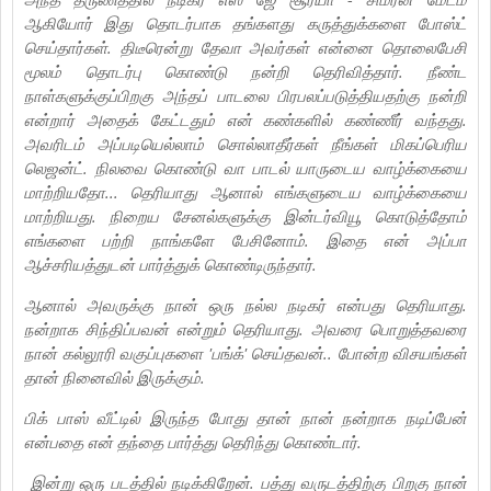
ஆகியோர் இது தொடர்பாக தங்களது கருத்துக்களை போஸ்ட்
செய்தார்கள். திடீரென்று தேவா அவர்கள் என்னை தொலைபேசி
மூலம் தொடர்பு கொண்டு நன்றி தெரிவித்தார். நீண்ட
நாள்களுக்குப்பிறகு அந்தப் பாடலை பிரபலப்படுத்தியதற்கு நன்றி
என்றார் அதைக் கேட்டதும் என் கண்களில் கண்ணீர் வந்தது.
அவரிடம் அப்படியெல்லாம் சொல்லாதீர்கள் நீங்கள் மிகப்பெரிய
லெஜன்ட். நிலவை கொண்டு வா பாடல் யாருடைய வாழ்க்கையை
மாற்றியதோ... தெரியாது ஆனால் எங்களுடைய வாழ்க்கையை
மாற்றியது. நிறைய சேனல்களுக்கு இன்டர்வியூ கொடுத்தோம்
எங்களை பற்றி நாங்களே பேசினோம். இதை என் அப்பா
ஆச்சரியத்துடன் பார்த்துக் கொண்டிருந்தார்.
ஆனால் அவருக்கு நான் ஒரு நல்ல நடிகர் என்பது தெரியாது.
நன்றாக சிந்திப்பவன் என்றும் தெரியாது. அவரை பொறுத்தவரை
நான் கல்லூரி வகுப்புகளை 'பங்க்' செய்தவன்.. போன்ற விசயங்கள்
தான் நினைவில் இருக்கும்.
பிக் பாஸ் வீட்டில் இருந்த போது தான் நான் நன்றாக நடிப்பேன்
என்பதை என் தந்தை பார்த்து தெரிந்து கொண்டார்.‌
இன்று ஒரு படத்தில் நடிக்கிறேன்.‌ பத்து வருடத்திற்கு பிறகு நான்