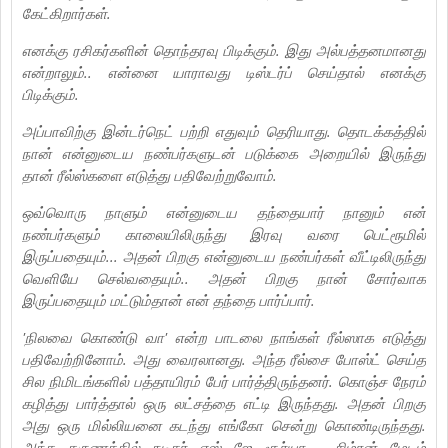
கேட்கிறார்கள்.
எனக்கு ரசிகர்களின் தொந்தரவு பிடிக்கும். இது அல்பத்தனமானது
என்றாலும்.. என்னை யாராவது டிஸ்டர்ப் செய்தால் எனக்கு
பிடிக்கும்.
அப்பாவிற்கு இன்டர்நெட் பற்றி எதுவும் தெரியாது. தொடக்கத்தில்
நான் என்னுடைய நண்பர்களுடன் படுக்கை அறையில் இருந்து
தான் ரீல்ஸ்களை எடுத்து பதிவேற்றுவோம்.
ஒவ்வொரு நாளும் என்னுடைய தந்தையார் நானும் என்
நண்பர்களும் காலையிலிருந்து இரவு வரை பெட்ரூமில்
இருப்பதையும்... அதன் பிறகு என்னுடைய நண்பர்கள் வீட்டிலிருந்து
வெளியே செல்வதையும்.. அதன் பிறகு நான் சோர்வாக
இருப்பதையும் மட்டும்தான் என் தந்தை பார்ப்பார்.‌
'நிலவை கொண்டு வா' என்ற பாடலை நாங்கள் ரீல்ஸாக எடுத்து
பதிவேற்றினோம். அது வைரலானது. அந்த ரீல்சை போஸ்ட் செய்த
சில நிமிடங்களில் பத்தாயிரம் பேர் பார்த்திருந்தனர். கொஞ்ச நேரம்
கழித்து பார்த்தால் ஒரு லட்சத்தை எட்டி இருந்தது.‌ அதன் பிறகு
அது ஒரு மில்லியனை கடந்து எங்கோ சென்று கொண்டிருந்தது.
அந்த தருணத்தில் நடிகர் எஸ் ஜே சூர்யா - சிம்ரன் மேடம்