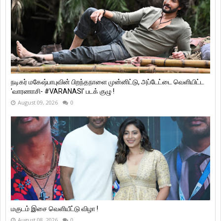
நடிகர் மகேஷ்பாபுவின் பிறந்தநாளை முன்னிட்டு, அப்டேட்டை வெளியிட்ட
'வாரணாசி- #VARANASI' படக் குழு !
August 09, 2026
0
மகுடம் இசை வெளியீட்டு விழா !
August 08, 2026
0