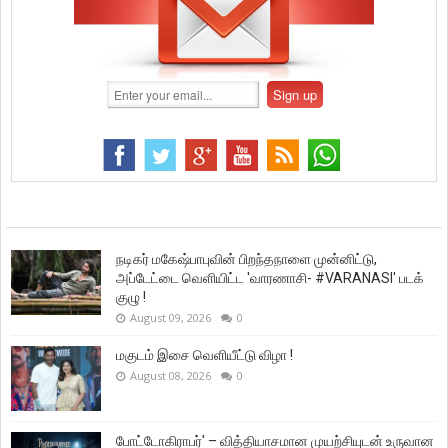
நடிகர் மகேஷ்பாபுவின் பிறந்தநாளை முன்னிட்டு,
அப்டேட்டை வெளியிட்ட 'வாரணாசி- #VARANASI' படக்
குழு !
August 09, 2026
0
மகுடம் இசை வெளியீட்டு விழா !
August 08, 2026
0
போட்டோகிராபர்' – வித்தியாசமான முயற்சியுடன் உருவான