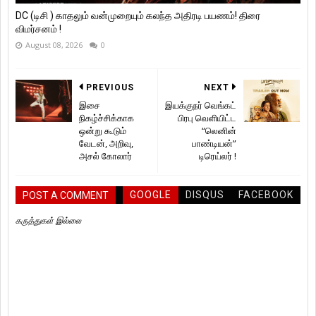
DC (டிசி ) காதலும் வன்முறையும் கலந்த அதிரடி பயணம்! திரை
விமர்சனம் !
August 08, 2026
0
PREVIOUS
NEXT
இசை
இயக்குநர் வெங்கட்
நிகழ்ச்சிக்காக
பிரபு வெளியிட்ட
ஒன்று கூடும்
“லெனின்
வேடன், அறிவு,
பாண்டியன்”
அசல் கோலார்
டிரெய்லர் !
GOOGLE
DISQUS
FACEBOOK
POST A COMMENT
கருத்துகள் இல்லை