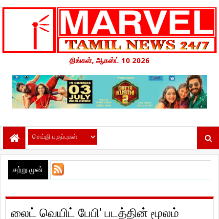
திங்கள், ஆகஸ்ட் 10 2026
சற்று முன்
லைட் வெயிட் பேபி' படத்தின் மூலம்