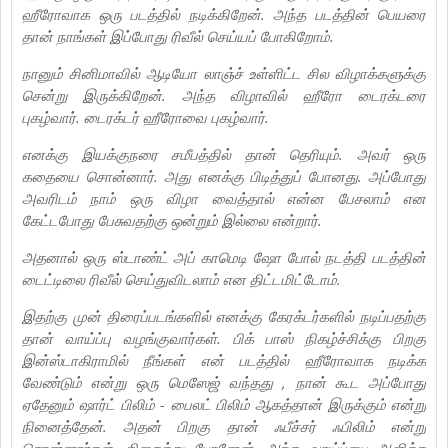
ஹீரோவாக ஒரு படத்தில் நடிக்கிறேன். அந்த படத்தின் பெயரை
தான் நாங்கள் இப்போது ரிவீல் செய்யப் போகிறோம்.
நானும் சினிமாவில் ஆடியோ லாஞ்ச் உள்ளிட்ட சில விழாக்களுக்கு
சென்று இருக்கிறேன். அந்த விழாவில் ஹீரோ டைரக்டரை
புகழ்வார். டைரக்டர் ஹீரோவை புகழ்வார்.
எனக்கு இயக்குநரை சமீபத்தில் தான் தெரியும். அவர் ஒரு
கதையை சொன்னார். அது எனக்கு பிடித்துப் போனது. அப்போது
அவரிடம் நாம் ஒரு விழா வைத்தால் என்ன பேசலாம் என
கேட்டபோது பேசுவதற்கு ஒன்றும் இல்லை என்றார்.
அதனால் ஒரு ஸ்டாண்ட் அப் காமெடி ஷோ போல் நடத்தி படத்தின்
டைட்டிலை ரிவீல் செய்துவிடலாம் என திட்டமிட்டோம்.
இதற்கு முன் திரைப்படங்களில் எனக்கு கேரக்டர்களில் நடிப்பதற்கு
தான் வாய்ப்பு வழங்குவார்கள். பிக் பாஸ் நிகழ்ச்சிக்கு பிறகு
இன்ஸ்டாகிராமில் நீங்கள் என் படத்தில் ஹீரோவாக நடிக்க
வேண்டும் என்று ஒரு மெஸேஜ் வந்தது , நான் கூட அப்போது
ஏதேனும் ஷார்ட் பிலிம் - பைலட் பிலிம் ஆகத்தான் இருக்கும் என்று
நினைத்தேன். அதன் பிறகு தான் ஃபீச்சர் ஃபிலிம் என்று
சொன்னார்கள், திகைத்து போனேன், அந்த வாய்ப்பை அளித்த