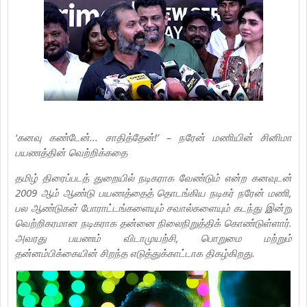
‘கனவு கண்டேன்... சாதித்தேன்!’ – நரேன் மணியின் சினிமா
பயணத்தின் வெற்றிக்கதை
தமிழ் திரைப்படத் துறையில் நடிகராக வேண்டும் என்ற கனவுடன்
2009 ஆம் ஆண்டு பயணத்தைத் தொடங்கிய நடிகர் நரேன் மணி,
பல ஆண்டுகள் போராட்டங்களையும் சவால்களையும் கடந்து இன்று
வெற்றிகரமான நடிகராக தன்னை நிலைநிறுத்திக் கொண்டுள்ளார்.
அவரது பயணம் விடாமுயற்சி, பொறுமை மற்றும்
தன்னம்பிக்கையின் சிறந்த எடுத்துக்காட்டாக திகழ்கிறது.