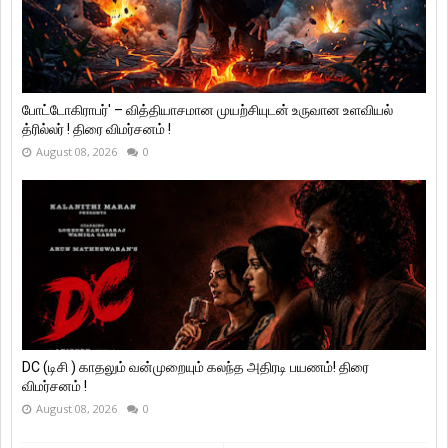
போட்டோகிராபர்' – வித்தியாசமான முயற்சியுடன் உருவான உளவியல்
த்ரில்லர் ! திரை விமர்சனம் !
August 08, 2026
0
DC (டிசி ) காதலும் வன்முறையும் கலந்த அதிரடி பயணம்! திரை
விமர்சனம் !
August 08, 2026
0