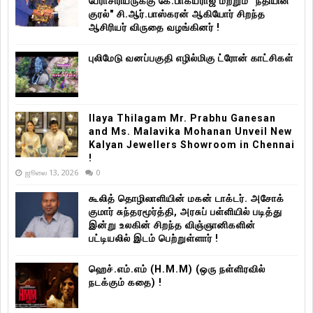
பேராசிரியருக்கு கே.பாக்யராஜ் மற்றும் "நீதியின்
குரல்" சி.ஆர்.பாஸ்கரன் ஆகியோர் சிறந்த
ஆசிரியர் விருதை வழங்கினர் !
புலிமேடு வனப்பகுதி எழில்மிகு ட்ரோன் காட்சிகள்
Ilaya Thilagam Mr. Prabhu Ganesan
and Ms. Malavika Mohanan Unveil New
Kalyan Jewellers Showroom in Chennai
!
ஜூலை 13, 2026
0
கூலித் தொழிலாளியின் மகன் டாக்டர். அசோக்
குமார் சுந்தரமூர்த்தி, அரசுப் பள்ளியில் படித்து
இன்று உலகின் சிறந்த விஞ்ஞானிகளின்
பட்டியலில் இடம் பெற்றுள்ளார் !
ஹெச்.எம்.எம் (H.M.M) (ஒரு நள்ளிரவில்
நடக்கும் கதை) !