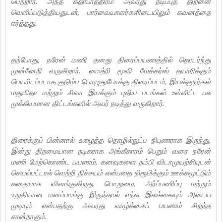
பெற்றார். அந்த கதாபாத்திரம் அவரது நடிப்புத் திறனை
வெளிப்படுத்தியதுடன், பார்வையாளர்களிடையிலும் கவனத்தை
ஈர்த்தது.
தற்போது, நரேன் மணி தனது திரைப்பயணத்தில் தொடர்ந்து
முன்னேறி வருகிறார். மைத்ரி மூவி மேக்கர்ஸ் தயாரிக்கும்
பெயரிடப்படாத குடும்ப பொழுதுபோக்கு திரைப்படம், இயக்குநர்கள்
மதுமிதா மற்றும் சிவா இயக்கும் புதிய படங்கள் உள்ளிட்ட பல
முக்கியமான திட்டங்களில் அவர் நடித்து வருகிறார்.
திரைக்குப் பின்னால் உழைத்த தொழில்நுட்ப நிபுணராக இருந்து,
இன்று திறமையான நடிகராக அங்கீகாரம் பெறும் வரை நரேன்
மணி மேற்கொண்ட பயணம், கனவுகளை நம்பி விடாமுயற்சியுடன்
செயல்பட்டால் வெற்றி நிச்சயம் என்பதை நிரூபிக்கும் ஊக்கமூட்டும்
கதையாக விளங்குகிறது. பொறுமை, அர்ப்பணிப்பு மற்றும்
உறுதியான மனப்பாங்கு இருந்தால் எந்த இலக்கையும் அடைய
முடியும் என்பதற்கு அவரது வாழ்க்கைப் பயணம் சிறந்த
சான்றாகும்.