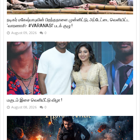
நடிகர் மகேஷ்பாபுவின் பிறந்தநாளை முன்னிட்டு, அப்டேட்டை வெளியிட்ட
'வாரணாசி- #VARANASI' படக் குழு !
August 09, 2026
0
மகுடம் இசை வெளியீட்டு விழா !
August 08, 2026
0