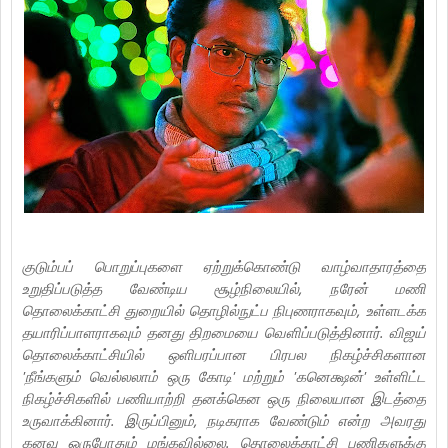
குடும்பப் பொறுப்புகளை ஏற்றுக்கொண்டு வாழ்வாதாரத்தை
உறுதிப்படுத்த வேண்டிய சூழ்நிலையில், நரேன் மணி
தொலைக்காட்சி துறையில் தொழில்நுட்ப நிபுணராகவும், உள்ளடக்க
தயாரிப்பாளராகவும் தனது திறமையை வெளிப்படுத்தினார். விஜய்
தொலைக்காட்சியில் ஒளிபரப்பான பிரபல நிகழ்ச்சிகளான
'நீங்களும் வெல்லலாம் ஒரு கோடி' மற்றும் 'கனெக்ஷன்' உள்ளிட்ட
நிகழ்ச்சிகளில் பணியாற்றி தனக்கென ஒரு நிலையான இடத்தை
உருவாக்கினார். இருப்பினும், நடிகராக வேண்டும் என்ற அவரது
கனவு ஒருபோதும் மங்கவில்லை. தொலைக்காட்சி பணிகளுக்கு