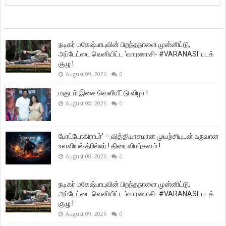
நடிகர் மகேஷ்பாபுவின் பிறந்தநாளை முன்னிட்டு,
அப்டேட்டை வெளியிட்ட 'வாரணாசி- #VARANASI' படக்
குழு !
August 09, 2026
0
மகுடம் இசை வெளியீட்டு விழா !
August 08, 2026
0
போட்டோகிராபர்' – வித்தியாசமான முயற்சியுடன் உருவான
உளவியல் த்ரில்லர் ! திரை விமர்சனம் !
August 08, 2026
0
நடிகர் மகேஷ்பாபுவின் பிறந்தநாளை முன்னிட்டு,
அப்டேட்டை வெளியிட்ட 'வாரணாசி- #VARANASI' படக்
குழு !
August 09, 2026
0