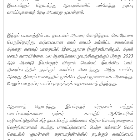
இடையிலும் தொடர்ந்து ஆடிஷன்களில் பங்கேற்று, நடிப்பு
வாய்ப்புகளைத் தேடி அயராது முயன்றார்.
இந்தப் பயணத்தில் பல தடைகள் அவரை சோதித்தன. கொரோனா
பெருந்தொற்று, கடுமையான கால் காயம் உள்ளிட்ட சவால்கள்
அவரது கனவுப் பாதையில் இடையூறாக இருந்தபோதிலும், அவர்
மனம் தளரவில்லை. பல ஆண்டுகால முயற்சிகளுக்குப் பிறகு, 2023
ஆம் ஆண்டு இயக்குநர் விஷால் வெங்கட் இயக்கிய 'பாம்'
திரைப்படத்தில் நடிக்கும் வாய்ப்பு கிடைத்தது. அந்த வாய்ப்பு
அவரது திரைப்பயணத்தில் முக்கிய திருப்புமுனையாக அமைந்து,
மேலும் பல நடிப்பு வாய்ப்புகளுக்குக் கதவுகளைத் திறந்தது.
அதனைத் தொடர்ந்து, இயக்குநர் சர்குணம் மற்றும்
படைப்பாளர்களான புஷ்கர் – காயத்ரி ஆகியோரின்
வழிகாட்டுதலின் கீழ் நடைபெற்ற விரிவான தேர்வு செயல்முறையை
வெற்றிகரமாகக் கடந்து, பாராட்டுகளைப் பெற்ற 'எக்ஸாம்' வெப்
தொடரில் 'குமரேசன்' கதாபாத்திரத்தில் நடிக்கும் வாய்ப்பைப்