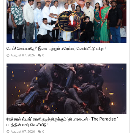
செய்! செய்யாதே!’ இசை மற்றும் டிரெய்லர் வெளியீட்டு விழா !
August 07, 2026
0
நேச்சுரல் ஸ்டார்' நானி நடித்திருக்கும் 'தி பாரடைஸ் - The Paradise '
படத்தின் டீசர் வெளியீடு !
August 07, 2026
0