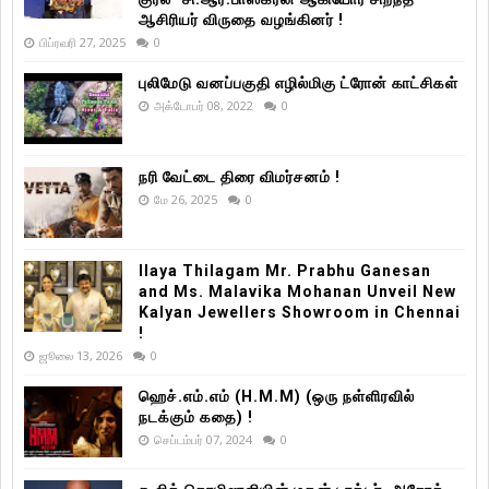
ஆசிரியர் விருதை வழங்கினர் !
பிப்ரவரி 27, 2025
0
புலிமேடு வனப்பகுதி எழில்மிகு ட்ரோன் காட்சிகள்
அக்டோபர் 08, 2022
0
நரி வேட்டை திரை விமர்சனம் !
மே 26, 2025
0
Ilaya Thilagam Mr. Prabhu Ganesan
and Ms. Malavika Mohanan Unveil New
Kalyan Jewellers Showroom in Chennai
!
ஜூலை 13, 2026
0
ஹெச்.எம்.எம் (H.M.M) (ஒரு நள்ளிரவில்
நடக்கும் கதை) !
செப்டம்பர் 07, 2024
0