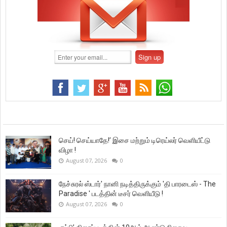
செய்! செய்யாதே!’ இசை மற்றும் டிரெய்லர் வெளியீட்டு
விழா !
August 07, 2026
0
நேச்சுரல் ஸ்டார்' நானி நடித்திருக்கும் 'தி பாரடைஸ் - The
Paradise ' படத்தின் டீசர் வெளியீடு !
August 07, 2026
0