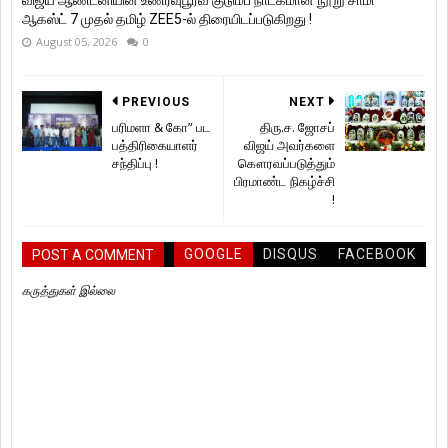
ஆகஸ்ட் 7 முதல் தமிழ் ZEE5-ல் திரையிடப்படுகிறது !
August 05, 2026
0
PREVIOUS
NEXT
பரிமளா & கோ” பட
திரு.ச. ஜோசப்
பத்திரிகையாளர்
விஜய் அவர்களை
சந்திப்பு !
கௌரவப்படுத்தும்
பிரமாண்ட நிகழ்ச்சி
!
GOOGLE
DISQUS
FACEBOOK
POST A COMMENT
கருத்துகள் இல்லை