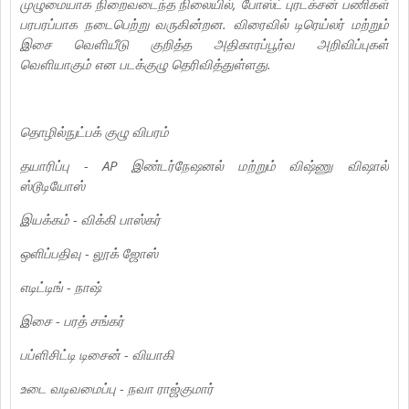
முழுமையாக நிறைவடைந்த நிலையில், போஸ்ட் புரடக்சன் பணிகள்
பரபரப்பாக நடைபெற்று வருகின்றன. விரைவில் டிரெய்லர் மற்றும்
இசை வெளியீடு குறித்த அதிகாரப்பூர்வ அறிவிப்புகள்
வெளியாகும் என படக்குழு தெரிவித்துள்ளது.
தொழில்நுட்பக் குழு விபரம்
தயாரிப்பு - AP இண்டர்நேஷனல் மற்றும் விஷ்ணு விஷால்
ஸ்டூடியோஸ்
இயக்கம் - விக்கி பாஸ்கர்
ஒளிப்பதிவு - லூக் ஜோஸ்
எடிட்டிங் - நாஷ்
இசை - பரத் சங்கர்
பப்ளிசிட்டி டிசைன் - வியாகி
உடை வடிவமைப்பு - நவா ராஜ்குமார்