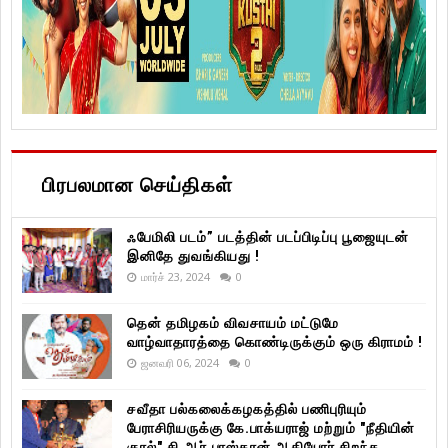
பிரபலமான செய்திகள்
ஃபேமிலி படம்” படத்தின் படப்பிடிப்பு பூஜையுடன்
இனிதே துவங்கியது !
மார்ச் 23, 2024
0
தென் தமிழகம் விவசாயம் மட்டுமே
வாழ்வாதாரத்தை கொண்டிருக்கும் ஒரு கிராமம் !
ஜனவரி 06, 2024
0
சவீதா பல்கலைக்கழகத்தில் பணிபுரியும்
பேராசிரியருக்கு கே.பாக்யராஜ் மற்றும் "நீதியின்
குரல்" சி.ஆர்.பாஸ்கரன் ஆகியோர் சிறந்த