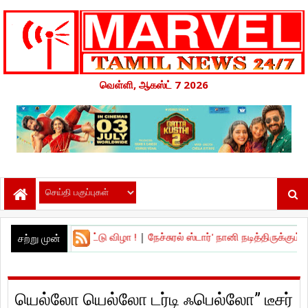
வெள்ளி, ஆகஸ்ட் 7 2026
ெளியீட்டு விழா !
|
நேச்சுரல் ஸ்டார்' நானி நடித்திருக்கும் 'தி பாரடைஸ் - 
சற்று முன்
யெல்லோ யெல்லோ டர்டி ஃபெல்லோ” டீசர்