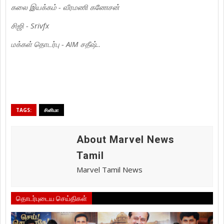
கலை இயக்கம் - வீரமணி கணேசன்
சிஜி - Srivfx
மக்கள் தொடர்பு - AIM சதீஷ்..
TAGS:
சினிமா
About Marvel News
Tamil
Marvel Tamil News
தொடர்புடைய செய்திகள்