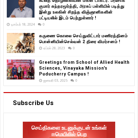
கூலித் தொழிலாளியின் மகன் டாக்டர். அசோக்
குமார் சுந்தரமூர்த்தி, அரசுப் பள்ளியில் படித்து
இன்று உலகின் சிறந்த விஞ்ஞானிகளின்
பட்டியலில் இடம் பெற்றுள்ளார் !
டிசம்பர் 18, 2024
0
கருணை கொலை செய்துவிட்டார் மணிரத்தினம்
பொன்னியின்செல்வன் 2 திரை விமர்சனம் !
ஏப்ரல் 28, 2023
0
Greetings from School of Allied Health
Sciences, Vinayaka Mission's
Puducherry Campus !
ஜனவரி 03, 2025
0
Subscribe Us
செய்திகளை உடனுக்குடன் உங்கள்
ஈமெயிலில் பெற