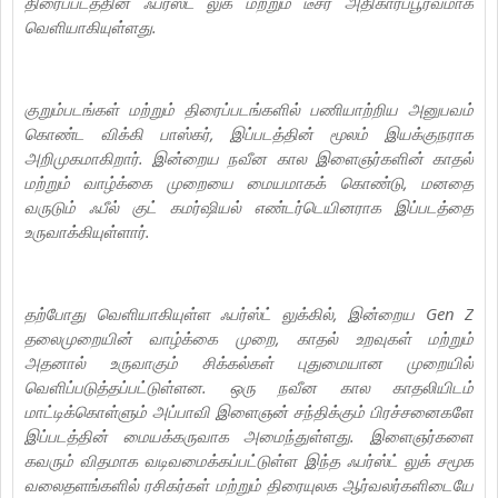
திரைப்படத்தின் ஃபர்ஸ்ட் லுக் மற்றும் டீசர் அதிகாரப்பூர்வமாக
வெளியாகியுள்ளது.
குறும்படங்கள் மற்றும் திரைப்படங்களில் பணியாற்றிய அனுபவம்
கொண்ட விக்கி பாஸ்கர், இப்படத்தின் மூலம் இயக்குநராக
அறிமுகமாகிறார். இன்றைய நவீன கால இளைஞர்களின் காதல்
மற்றும் வாழ்க்கை முறையை மையமாகக் கொண்டு, மனதை
வருடும் ஃபீல் குட் கமர்ஷியல் எண்டர்டெயினராக இப்படத்தை
உருவாக்கியுள்ளார்.
தற்போது வெளியாகியுள்ள ஃபர்ஸ்ட் லுக்கில், இன்றைய Gen Z
தலைமுறையின் வாழ்க்கை முறை, காதல் உறவுகள் மற்றும்
அதனால் உருவாகும் சிக்கல்கள் புதுமையான முறையில்
வெளிப்படுத்தப்பட்டுள்ளன. ஒரு நவீன கால காதலியிடம்
மாட்டிக்கொள்ளும் அப்பாவி இளைஞன் சந்திக்கும் பிரச்சனைகளே
இப்படத்தின் மையக்கருவாக அமைந்துள்ளது. இளைஞர்களை
கவரும் விதமாக வடிவமைக்கப்பட்டுள்ள இந்த ஃபர்ஸ்ட் லுக் சமூக
வலைதளங்களில் ரசிகர்கள் மற்றும் திரையுலக ஆர்வலர்களிடையே