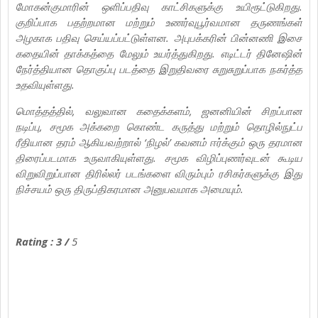
மோகன்குமாரின் ஒளிப்பதிவு காட்சிகளுக்கு உயிரூட்டுகிறது.
குறிப்பாக பதற்றமான மற்றும் உணர்வுபூர்வமான தருணங்கள்
அழகாக பதிவு செய்யப்பட்டுள்ளன. அபுபக்கரின் பின்னணி இசை
கதையின் தாக்கத்தை மேலும் உயர்த்துகிறது. எடிட்டர் தினேஷின்
நேர்த்தியான தொகுப்பு படத்தை இறுதிவரை சுறுசுறுப்பாக நகர்த்த
உதவியுள்ளது.
மொத்தத்தில், வலுவான கதைக்களம், ஜனனியின் சிறப்பான
நடிப்பு, சமூக அக்கறை கொண்ட கருத்து மற்றும் தொழில்நுட்ப
ரீதியான தரம் ஆகியவற்றால் ‘நிழல்’ கவனம் ஈர்க்கும் ஒரு தரமான
திரைப்படமாக உருவாகியுள்ளது. சமூக விழிப்புணர்வுடன் கூடிய
விறுவிறுப்பான திரில்லர் படங்களை விரும்பும் ரசிகர்களுக்கு இது
நிச்சயம் ஒரு திருப்திகரமான அனுபவமாக அமையும்.
Rating : 3 /
5