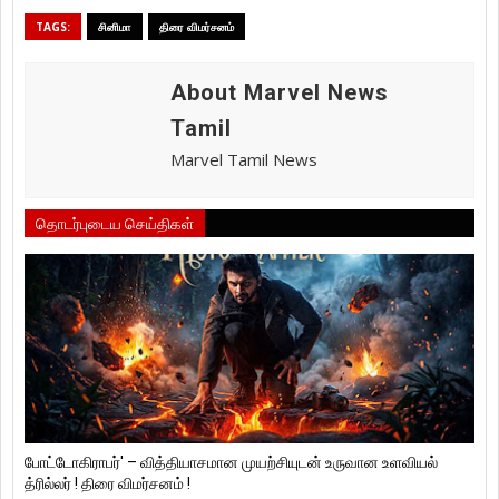
TAGS:
சினிமா
திரை விமர்சனம்
About Marvel News
Tamil
Marvel Tamil News
தொடர்புடைய செய்திகள்
போட்டோகிராபர்' – வித்தியாசமான முயற்சியுடன் உருவான உளவியல்
த்ரில்லர் ! திரை விமர்சனம் !