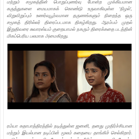
மற்றும் சமூகத்தின் பொறுப்புணர்வு போன்ற முக்கியமான
கருத்துகளை மையமாகக் கொண்டு உருவாகியுள்ள ‘நிழல்’,
விறுவிறுப்பும் உணர்வுபூர்வமான தருணங்களும் நிறைந்த ஒரு
சமூகத் திரில்லர் திரைப்படமாக திகழ்கிறது. ஆரம்பம் முதல்
இறுதிவரை சுவாரஸ்யம் குறையாமல் நகரும் திரைக்கதை படத்தின்
மிகப்பெரிய பலமாக அமைகிறது.
ரம்யா கதாபாத்திரத்தில் நடித்துள்ள ஜனனி, தனது முதிர்ச்சியான
மற்றும் இயல்பான நடிப்பின் மூலம் கதையை தாங்கிச் செல்கிறார்.