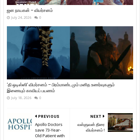
ஜன நாயகன் – விமர்சனம்
July 24, 2026
0
‘தி ஒடிஸ்ஸி’ விமர்சனம் – பிரம்மாண்டமும் மனித உணர்வுகளும்
இணையும் காவியப் பயணம்
July 18, 2026
0
PREVIOUS
NEXT
Apollo Doctors
வள்ளுவன் திரை
save 73-Year-
விமர்சனம் !
Old Patient with