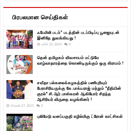
பிரபலமான செய்திகள்
ஃபேமிலி படம்” படத்தின் படப்பிடிப்பு பூஜையுடன்
இனிதே துவங்கியது !
மார்ச் 23, 2024
0
தென் தமிழகம் விவசாயம் மட்டுமே
வாழ்வாதாரத்தை கொண்டிருக்கும் ஒரு கிராமம் !
சவீதா பல்கலைக்கழகத்தில் பணிபுரியும்
பேராசிரியருக்கு கே.பாக்யராஜ் மற்றும் "நீதியின்
குரல்" சி.ஆர்.பாஸ்கரன் ஆகியோர் சிறந்த
ஆசிரியர் விருதை வழங்கினர் !
பிப்ரவரி 27, 2025
0
புலிமேடு வனப்பகுதி எழில்மிகு ட்ரோன் காட்சிகள்