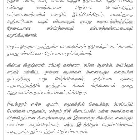
குடும்ப பாசம், வலி, கோபம் மற்றும் நீதிக்கான உறுதி போன்ற
பல்வேறு உணர்வுகளை சிறப்பாக வெளிப்படுத்தி
பார்வையாளர்களின் மனதில் இடம்பிடிக்கிறார். காவல்துறை
அதிகாரியாக வரும் விஷாகனும் தனது கதாபாத்திரத்திற்கு
தேவையான கம்பீரத்தையும் நம்பகத்தன்மையையும்
வழங்கியுள்ளார்.
வழக்கறிஞராக நடித்துள்ள கௌஷிக்கும் நீதிமன்றக் காட்சிகளில்
தனது பங்களிப்பை சிறப்பாக வழங்கியுள்ளார்.
திவ்யா கிருஷ்ணன், ரமேஷ் கண்ணா, சபீதா ஆனந்த், அபிஷேக்
சங்கர் உள்ளிட்ட துணை நடிகர்கள் அனைவரும் கதையின்
ஓட்டத்திற்கு வலு சேர்க்கின்றனர். குறிப்பாக தந்தை
கதாபாத்திரத்தில் நடித்துள்ள சிவன் ஸ்ரீனிவாசன் தனது
அனுபவமிக்க நடிப்பால் கவனம் ஈர்க்கிறார்.
இயக்குநர் ஏ.கே. குமார், சமூகத்தில் தொடர்ந்து பேசப்படும்
பெண்கள் பாதுகாப்பு மற்றும் நீதி கிடைப்பதில் உள்ள சவால்களை
விறுவிறுப்பான திரைக்கதையுடன் இணைத்து சிந்திக்க வைக்கும்
படைப்பை வழங்கியுள்ளார். எந்த இடத்திலும் தொய்வில்லாமல்
கதை நகர்வதும் படத்தின் சிறப்பம்சமாகும்.