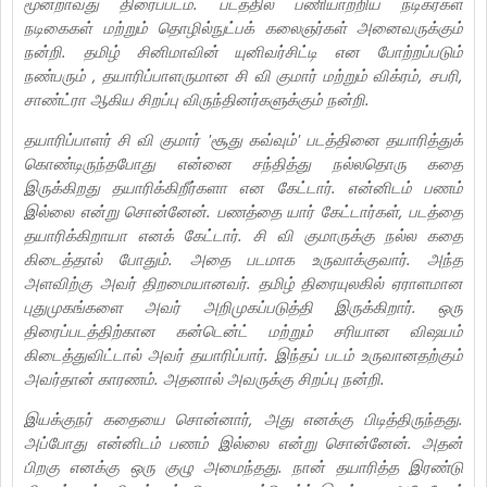
மூன்றாவது திரைப்படம். படத்தில் பணியாற்றிய நடிகர்கள்
நடிகைகள் மற்றும் தொழில்நுட்பக் கலைஞர்கள் அனைவருக்கும்
நன்றி.‌ தமிழ் சினிமாவின் யுனிவர்சிட்டி என போற்றப்படும்
நண்பரும் , தயாரிப்பாளருமான சி வி குமார் மற்றும் விக்ரம், சபரி,
சாண்ட்ரா ஆகிய சிறப்பு விருந்தினர்களுக்கும் நன்றி.
தயாரிப்பாளர் சி வி குமார் 'சூது கவ்வும்' படத்தினை தயாரித்துக்
கொண்டிருந்தபோது என்னை சந்தித்து நல்லதொரு கதை
இருக்கிறது தயாரிக்கிறீர்களா என கேட்டார். என்னிடம் பணம்
இல்லை என்று சொன்னேன். பணத்தை யார் கேட்டார்கள், படத்தை
தயாரிக்கிறாயா எனக் கேட்டார். சி வி குமாருக்கு நல்ல கதை
கிடைத்தால் போதும். அதை படமாக உருவாக்குவார். அந்த
அளவிற்கு அவர் திறமையானவர். தமிழ் திரையுலகில் ஏராளமான
புதுமுகங்களை அவர் அறிமுகப்படுத்தி இருக்கிறார். ஒரு
திரைப்படத்திற்கான கன்டென்ட் மற்றும் சரியான விஷயம்
கிடைத்துவிட்டால் அவர் தயாரிப்பார். இந்தப் படம் உருவானதற்கும்
அவர்தான் காரணம். அதனால் அவருக்கு சிறப்பு நன்றி.
இயக்குநர் கதையை சொன்னார், அது எனக்கு பிடித்திருந்தது.
அப்போது என்னிடம் பணம் இல்லை என்று சொன்னேன். அதன்
பிறகு எனக்கு ஒரு குழு அமைந்தது. நான் தயாரித்த இரண்டு