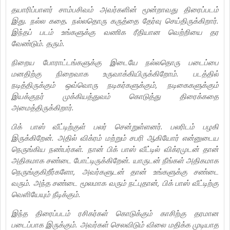
தயாரிப்பாளர் சாம்பசிவம் அவர்களின் மூன்றாவது திரைப்படம்
இது. நல்ல கதை. நல்லதொரு கருத்தை தேர்வு செய்திருக்கிறார்.
இந்தப் படம் உங்களுக்கு வணிக ரீதியான வெற்றியை தர
வேண்டும். தரும்.
நிறைய போராட்டங்களுக்கு இடையே நல்லதொரு படைப்பை
மனதிற்கு நிறைவாக உருவாக்கியிருக்கிறோம். படத்தில்
நடித்திருக்கும் ஒவ்வொரு நடிகர்களுக்கும், நடிகைகளுக்கும்
இயக்குநர் முக்கியத்துவம் கொடுத்து திரைக்கதை
அமைத்திருக்கிறார்.
பிக் பாஸ் வீட்டிற்குள் பலர் சென்றுள்ளனர். பலரிடம் பழகி
இருக்கிறேன். அதில் விக்ரம் மற்றும் சபரி ஆகியோர் என்னுடைய
நெருங்கிய நண்பர்கள். நான் பிக் பாஸ் வீட்டில் விக்ரமுடன் தான்
அதிகமாக சண்டை போட்டிருக்கிறேன். யாருடன் நீங்கள் அதிகமாக
நெருங்குகிறீர்களோ, அவர்களுடன் தான் உங்களுக்கு சண்டை
வரும். அந்த சண்டை மூலமாக வரும் நட்புதான், பிக் பாஸ் வீட்டிற்கு
வெளியேயும் நீடிக்கும்.
இந்த திரைப்படம் ரசிகர்கள் கொடுக்கும் காசிற்கு தரமான
படைப்பாக இருக்கும். அவர்கள் செலவிடும் விலை மதிக்க முடியாத