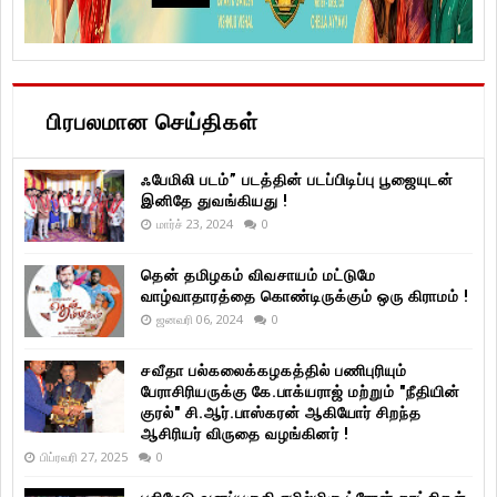
பிரபலமான செய்திகள்
ஃபேமிலி படம்” படத்தின் படப்பிடிப்பு பூஜையுடன்
இனிதே துவங்கியது !
மார்ச் 23, 2024
0
தென் தமிழகம் விவசாயம் மட்டுமே
வாழ்வாதாரத்தை கொண்டிருக்கும் ஒரு கிராமம் !
ஜனவரி 06, 2024
0
சவீதா பல்கலைக்கழகத்தில் பணிபுரியும்
பேராசிரியருக்கு கே.பாக்யராஜ் மற்றும் "நீதியின்
குரல்" சி.ஆர்.பாஸ்கரன் ஆகியோர் சிறந்த
ஆசிரியர் விருதை வழங்கினர் !
பிப்ரவரி 27, 2025
0