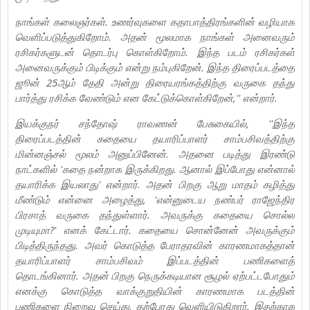
நாங்கள் கலைஞர்கள். உணர்வுகளை கதாபாத்திரங்களின் வழியாக
வெளிப்படுத்துகிறோம். அதன் மூலமாக நாங்கள் அனைவரும்
ரசிகர்களுடன் தொடர்பு கொள்கிறோம். இந்த படம் ரசிகர்கள்
அனைவருக்கும் பிடிக்கும் என்று நம்புகிறேன். இந்த திரைப்படத்தை
ஜூன் 25ஆம் தேதி அன்று திரையரங்கத்திற்கு வருகை தந்து
பார்த்து ரசிக்க வேண்டும் என கேட்டுக்கொள்கிறேன்,'' என்றார்.
இயக்குநர் சந்தோஷ் ராவணன் பேசுகையில், ''இந்த
திரைப்படத்தின் கதையை தயாரிப்பாளர் சாம்பசிவத்திற்கு
மின்னஞ்சல் மூலம் அனுப்பினேன். அதனை படித்து இரண்டு
நாட்களில் 'கதை நன்றாக இருக்கிறது. ஆனால் இப்போது என்னால்
தயாரிக்க இயலாது' என்றார். அதன் பிறகு ஆறு மாதம் கழித்து
மீண்டும் என்னை அழைத்து, 'என்னுடைய நண்பர் ராஜேந்திர
பிரசாத் வருகை தந்துள்ளார். அவருக்கு கதையை சொல்ல
முடியுமா?' எனக் கேட்டார். கதையை சொன்னேன் அவருக்கும்
பிடித்திருந்தது. அவர் கொடுத்த பேராதரவின் காரணமாகத்தான்
தயாரிப்பாளர் சாம்பசிவம் இப்படத்தின் பணிகளைத்
தொடங்கினார். அதன் பிறகு நெருக்கடியான சூழல் ஏற்பட்டபோதும்
எனக்கு கொடுத்த வாக்குறுதியின் காரணமாக படத்தின்
பணிகளை நிறைவு செய்து, தற்போது வெளியிடுகிறார். இதற்காக