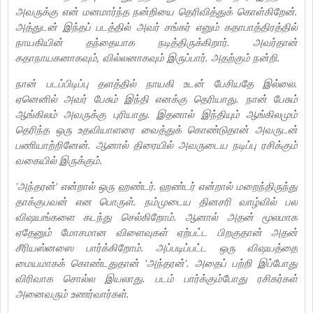
அவருக்கு என் மனமார்ந்த நன்றியை தெரிவித்துக் கொள்கிறேன்.
அத்துடன் இந்தப் படத்தில் அவர் சங்கர் எனும் கதாபாத்திரத்தில்
நாயகியின் தந்தையாக நடித்திருக்கிறார். அவர்தான்
கதாநாயகனாகவும், வில்லனாகவும் இருப்பார். அதற்கும் நன்றி.
நான் படப்பிடிப்பு தளத்தில் நாயகி உடன் பேசியதே இல்லை.
ஏனெனில் அவர் பேசும் இந்தி எனக்கு தெரியாது. நான் பேசும்
ஆங்கிலம் அவருக்கு புரியாது. இதனால் இந்தியும் ஆங்கிலமும்
தெரிந்த ஒரு உதவியாளரை வைத்துக் கொண்டுதான் அவருடன்
பணியாற்றினேன். ஆனால் திரையில் அவருடைய நடிப்பு ரசிக்கும்
வகையில் இருக்கும்.
'அந்தரன்' என்றால் ஒரு ஹண்டர். ஹண்டர் என்றால் மறைந்திருந்து
தாக்குபவன் என பொருள். நம்முடைய தினசரி வாழ்வில் பல
விஷயங்களை கடந்து செல்கிறோம். ஆனால் அதன் மூலமாக
ஏதேனும் மோசமான விளைவுகள் ஏற்பட்ட பிறகுதான் அதன்
சீரியஸ்னஸை பார்க்கிறோம். அப்படிப்பட்ட ஒரு விஷயத்தை
மையமாகக் கொண்டதுதான் 'அந்தரன்'. அதைப் பற்றி இப்போது
விரிவாக சொல்ல இயலாது. படம் பார்க்கும்போது ரசிகர்கள்
அனைவரும் உணர்வார்கள்.