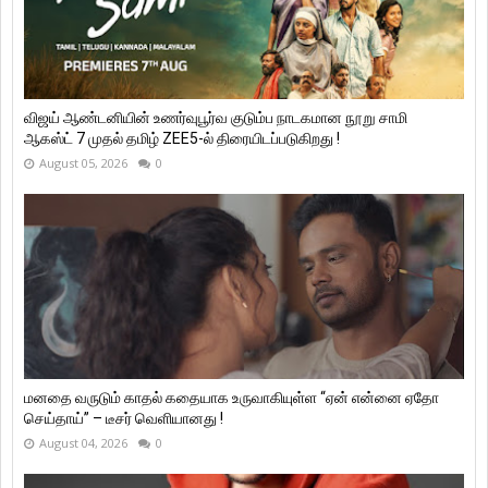
விஜய் ஆண்டனியின் உணர்வுபூர்வ குடும்ப நாடகமான நூறு சாமி
ஆகஸ்ட் 7 முதல் தமிழ் ZEE5-ல் திரையிடப்படுகிறது !
August 05, 2026
0
மனதை வருடும் காதல் கதையாக உருவாகியுள்ள “ஏன் என்னை ஏதோ
செய்தாய்” – டீசர் வெளியானது !
August 04, 2026
0