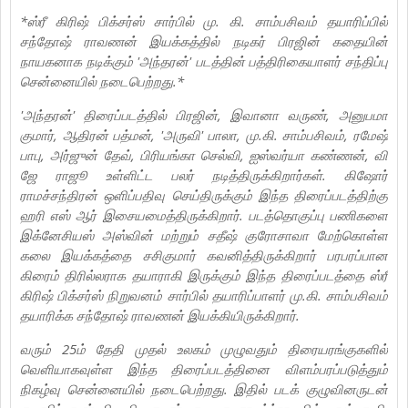
*ஸ்ரீ கிரிஷ் பிக்சர்ஸ் சார்பில் மு. கி. சாம்பசிவம் தயாரிப்பில்
சந்தோஷ் ராவணன் இயக்கத்தில் நடிகர் பிரஜின் கதையின்
நாயகனாக நடிக்கும் 'அந்தரன்' படத்தின் பத்திரிகையாளர் சந்திப்பு
சென்னையில் நடைபெற்றது.*
'அந்தரன்' திரைப்படத்தில் பிரஜின், இவானா வருண், அனுபமா
குமார், ஆதிரன் பத்மன், 'அருவி' பாலா, மு.கி. சாம்பசிவம், ரமேஷ்
பாபு, அர்ஜுன் தேவ், பிரியங்கா செல்வி, ஐஸ்வர்யா கண்ணன், வி
ஜே ராஜூ உள்ளிட்ட பலர் நடித்திருக்கிறார்கள். கிஷோர்
ராமச்சந்திரன் ஒளிப்பதிவு செய்திருக்கும் இந்த திரைப்படத்திற்கு
ஹரி எஸ் ஆர் இசையமைத்திருக்கிறார். படத்தொகுப்பு பணிகளை
இக்னேசியஸ் அஸ்வின் மற்றும் சதீஷ் குரோசாவா மேற்கொள்ள
கலை இயக்கத்தை சசிகுமார் கவனித்திருக்கிறார் பரபரப்பான
கிரைம் திரில்லராக தயாராகி இருக்கும் இந்த திரைப்படத்தை ஸ்ரீ
கிரிஷ் பிக்சர்ஸ் நிறுவனம் சார்பில் தயாரிப்பாளர் மு.கி. சாம்பசிவம்
தயாரிக்க சந்தோஷ் ராவணன் இயக்கியிருக்கிறார்.
வரும் 25ம் தேதி முதல் உலகம் முழுவதும் திரையரங்குகளில்
வெளியாகவுள்ள இந்த திரைப்படத்தினை விளம்பரப்படுத்தும்
நிகழ்வு சென்னையில் நடைபெற்றது. இதில் படக் குழுவினருடன்