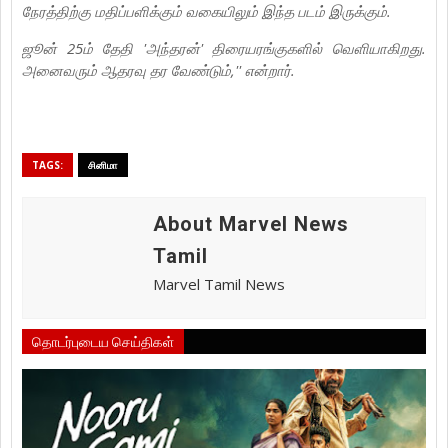
நேரத்திற்கு மதிப்பளிக்கும் வகையிலும் இந்த படம் இருக்கும்.
ஜூன் 25ம் தேதி 'அந்தரன்' திரையரங்குகளில் வெளியாகிறது.
அனைவரும் ஆதரவு தர வேண்டும்,'' என்றார்.
TAGS:
சினிமா
About Marvel News
Tamil
Marvel Tamil News
தொடர்புடைய செய்திகள்