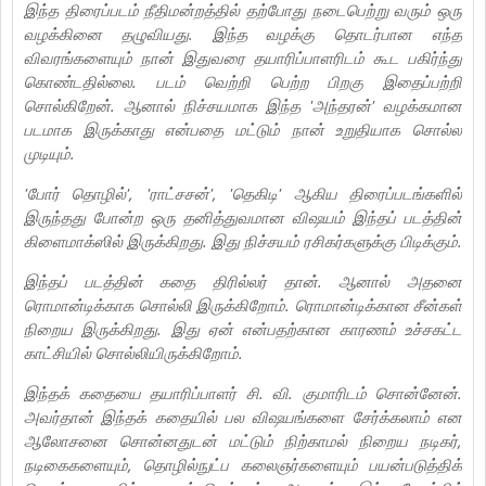
இந்த திரைப்படம் நீதிமன்றத்தில் தற்போது நடைபெற்று வரும் ஒரு
வழக்கினை தழுவியது. இந்த வழக்கு தொடர்பான எந்த
விவரங்களையும் நான் இதுவரை தயாரிப்பாளரிடம் கூட பகிர்ந்து
கொண்டதில்லை. படம் வெற்றி பெற்ற பிறகு இதைப்பற்றி
சொல்கிறேன். ஆனால் நிச்சயமாக இந்த 'அந்தரன்' வழக்கமான
படமாக இருக்காது என்பதை மட்டும் நான் உறுதியாக சொல்ல
முடியும்.
'போர் தொழில்', 'ராட்சசன்', 'தெகிடி' ஆகிய திரைப்படங்களில்
இருந்தது போன்ற ஒரு தனித்துவமான விஷயம் இந்தப் படத்தின்
கிளைமாக்ஸில் இருக்கிறது. இது நிச்சயம் ரசிகர்களுக்கு பிடிக்கும்.
இந்தப் படத்தின் கதை திரில்லர் தான். ஆனால் அதனை
ரொமான்டிக்காக சொல்லி இருக்கிறோம். ரொமான்டிக்கான சீன்கள்
நிறைய இருக்கிறது. இது ஏன் என்பதற்கான காரணம் உச்சகட்ட
காட்சியில் சொல்லியிருக்கிறோம்.
இந்தக் கதையை தயாரிப்பாளர் சி. வி. குமாரிடம் சொன்னேன்.
அவர்தான் இந்தக் கதையில் பல விஷயங்களை சேர்க்கலாம் என
ஆலோசனை சொன்னதுடன் மட்டும் நிற்காமல் நிறைய நடிகர்,
நடிகைகளையும், தொழில்நுட்ப கலைஞர்களையும் பயன்படுத்திக்