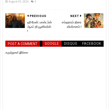
August 03, 2026
0
PREVIOUS
NEXT
ஹீ-மேன்: மாஸ்டர்ஸ்
சம்ஹாரம் திரை
ஆஃப் தி யூனிவர்ஸ்
விமர்சனம் !
!
GOOGLE
DISQUS
FACEBOOK
POST A COMMENT
கருத்துகள் இல்லை