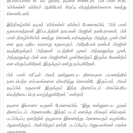
தயாரிப்பாளர் சி. வி. குமார், நடிகை சாண்ட்ரா, பிக் பாஸ் சபரி,
'விக்கல்ஸ்' விக்ரம் ஆகியோர் சிறப்பு விருந்தினர்களாக கலந்து
கொண்டனர்.
இந்நிகழ்வில் நடிகர் 'விக்கல்ஸ்' விக்ரம் பேசுகையில், ''பிக் பாஸ்
மூலமாகத்தான் இப்படத்தின் நாயகன் பிரஜின் நண்பரானார். பிக்
பாஸ் நிகழ்ச்சியில் கலந்து கொண்டவர்களுக்கு அதற்கு முன்-பின்
என ஒரு புதிய வரலாறு உருவாகும். அதேபோல் நண்பர் பிரஜின்
நடித்திருக்கும் 'அந்தரன்' படத்தின் மூலம் அந்தரனுக்கு முன்,
அந்தரனுக்கு பின் என பிரஜினின் முன்னேற்றம் இருக்க வேண்டும்
என விரும்புகிறேன். இருக்கும் என்று நம்புகிறேன்.
பிக் பாஸ் வீட்டில் அவர் தன்னுடைய திரையுலக பயணத்தில்
நடைபெற்ற சம்பவங்களை விவரித்து கொண்டே இருப்பார். அவர்
நடிப்பில் உருவாகி இருக்கும் இந்த திரைப்படம் மிகப்பெரிய
வெற்றியை பெற வாழ்த்துகிறேன்,'' என்றார்
நடிகை இவானா வருண் பேசுகையில், ''இது என்னுடைய முதல்
திரைப்படம். அதனாலயே இந்தப் படம் எனக்கு மிகவும் ஸ்பெஷல்.
படப்பிடிப்பு தளத்தில் குழுவாக இணைந்து அனைவரும் வழங்கிய
ஆதரவிற்கும், அன்பிற்கும் நன்றி. படப்பிடிப்பு அனுபவங்கள் மறக்க
முடியாதது.