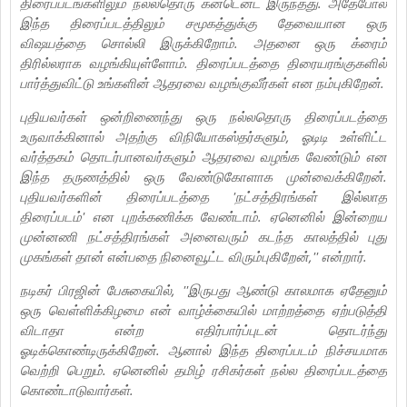
திரைப்படங்களிலும் நல்லதொரு கன்டென்ட் இருந்தது. அதேபோல்
இந்த திரைப்படத்திலும் சமூகத்துக்கு தேவையான ஒரு
விஷயத்தை சொல்லி இருக்கிறோம். அதனை ஒரு க்ரைம்
திரில்லராக வழங்கியுள்ளோம். திரைப்படத்தை திரையரங்குகளில்
பார்த்துவிட்டு உங்களின் ஆதரவை வழங்குவீர்கள் என நம்புகிறேன்.
புதியவர்கள் ஒன்றிணைந்து ஒரு நல்லதொரு திரைப்படத்தை
உருவாக்கினால் அதற்கு விநியோகஸ்தர்களும், ஓடிடி உள்ளிட்ட
வர்த்தகம் தொடர்பானவர்களும் ஆதரவை வழங்க வேண்டும் என
இந்த தருணத்தில் ஒரு வேண்டுகோளாக முன்வைக்கிறேன்.
புதியவர்களின் திரைப்படத்தை 'நட்சத்திரங்கள் இல்லாத
திரைப்படம்' என புறக்கணிக்க வேண்டாம். ஏனெனில் இன்றைய
முன்னணி நட்சத்திரங்கள் அனைவரும் கடந்த காலத்தில் புது
முகங்கள் தான் என்பதை நினைவூட்ட விரும்புகிறேன்,'' என்றார்.
நடிகர் பிரஜின் பேசுகையில், ''இருபது ஆண்டு காலமாக ஏதேனும்
ஒரு வெள்ளிக்கிழமை என் வாழ்க்கையில் மாற்றத்தை ஏற்படுத்தி
விடாதா என்ற எதிர்பார்ப்புடன் தொடர்ந்து
ஓடிக்கொண்டிருக்கிறேன். ஆனால் இந்த திரைப்படம் நிச்சயமாக
வெற்றி பெறும். ஏனெனில் தமிழ் ரசிகர்கள் நல்ல திரைப்படத்தை
கொண்டாடுவார்கள்.