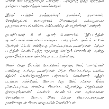
கொள் என பரிந்துரையும் செய்தார் . அவருக்கு இந்த நேரத்தில்
நன்றியை தெரிவித்துக் கொள்கிறேன்.
இந்தப் படத்தில் நடித்திருக்கும் நடிகர்கள், நடிகைகள்,
தொழில்நுட்பக் கலைஞர்கள் அனைவரும் தங்களுடைய
முழுமையான பங்களிப்பை அர்ப்பணிப்புடன் வழங்கினர்,'' என்றார்.
தயாரிப்பாளர் சி வி குமார் பேசுகையில், ''இப்படத்தின்
தயாரிப்பாளர் சாம்பசிவம் என்னுடைய நெருங்கிய நண்பர். 2019ம்
ஆண்டில் 'அடவி' என்றொரு திரைப்படத்தை தயாரித்தார். அந்தப்
படத்தின் வெளியீட்டிற்கு உதவுமாறு கேட்டுக் கொண்டார். அன்று
முதல் இன்று வரை நல்லதொரு நட்பு நீடிக்கிறது.
அதன் பிறகு இரண்டு ஆண்டுகள் கழித்து அவர் 'மனிதர்கள்'
என்றொரு படத்தை தயாரித்தார். அந்த திரைப்படத்தை வணிக
ரீதியில் வெளியிடுவதற்காக பார்வையிட சொன்னார். அந்தப்
படத்தை பார்த்தேன். ஆனால் அது ஆர்ட் ஃபிலிம். இந்த
திரைப்படத்தை சர்வதேச திரைப்பட விழாவிற்கு அனுப்பலாம்.
திரையரங்குகளில் வெளியிட வேண்டாம் என ஆலோசனை
சொன்னேன். ஆனால் அவர் அந்தத் திரைப்படத்தையும்
துணிச்சலுடன் திரையரங்குகளில் வெளியிட்டார்.