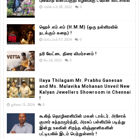
புலிமேடு வனப்பகுதி எழில்மிகு ட்ரோன் காட்சிகள்
அக்டோபர் 08, 2022
0
ஹெச்.எம்.எம் (H.M.M) (ஒரு நள்ளிரவில்
நடக்கும் கதை) !
செப்டம்பர் 07, 2024
0
நரி வேட்டை திரை விமர்சனம் !
மே 26, 2025
0
Ilaya Thilagam Mr. Prabhu Ganesan
and Ms. Malavika Mohanan Unveil New
Kalyan Jewellers Showroom in Chennai
!
ஜூலை 13, 2026
0
கூலித் தொழிலாளியின் மகன் டாக்டர். அசோக்
குமார் சுந்தரமூர்த்தி, அரசுப் பள்ளியில் படித்து
இன்று உலகின் சிறந்த விஞ்ஞானிகளின்
பட்டியலில் இடம் பெற்றுள்ளார் !