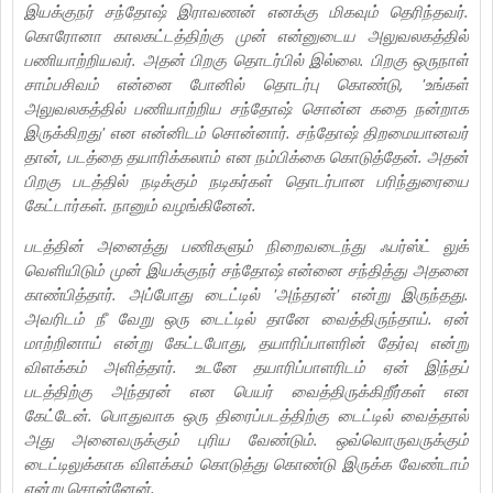
இயக்குநர் சந்தோஷ் இராவணன் எனக்கு மிகவும் தெரிந்தவர்.
கொரோனா காலகட்டத்திற்கு முன் என்னுடைய அலுவலகத்தில்
பணியாற்றியவர். அதன் பிறகு தொடர்பில் இல்லை. பிறகு ஒருநாள்
சாம்பசிவம் என்னை போனில் தொடர்பு கொண்டு, 'உங்கள்
அலுவலகத்தில் பணியாற்றிய சந்தோஷ் சொன்ன கதை நன்றாக
இருக்கிறது' என என்னிடம் சொன்னார். சந்தோஷ் திறமையானவர்
தான், படத்தை தயாரிக்கலாம் என நம்பிக்கை கொடுத்தேன். அதன்
பிறகு படத்தில் நடிக்கும் நடிகர்கள் தொடர்பான பரிந்துரையை
கேட்டார்கள். நானும் வழங்கினேன்.
படத்தின் அனைத்து பணிகளும் நிறைவடைந்து ஃபர்ஸ்ட் லுக்
வெளியிடும் முன் இயக்குநர் சந்தோஷ் என்னை சந்தித்து அதனை
காண்பித்தார். அப்போது டைட்டில் 'அந்தரன்' என்று இருந்தது.
அவரிடம் நீ வேறு ஒரு டைட்டில் தானே வைத்திருந்தாய். ஏன்
மாற்றினாய் என்று கேட்டபோது, தயாரிப்பாளரின் தேர்வு என்று
விளக்கம் அளித்தார். உடனே தயாரிப்பாளரிடம் ஏன் இந்தப்
படத்திற்கு அந்தரன் என பெயர் வைத்திருக்கிறீர்கள் என
கேட்டேன். பொதுவாக ஒரு திரைப்படத்திற்கு டைட்டில் வைத்தால்
அது அனைவருக்கும் புரிய வேண்டும். ஒவ்வொருவருக்கும்
டைட்டிலுக்காக விளக்கம் கொடுத்து கொண்டு இருக்க வேண்டாம்
என்று சொன்னேன்.