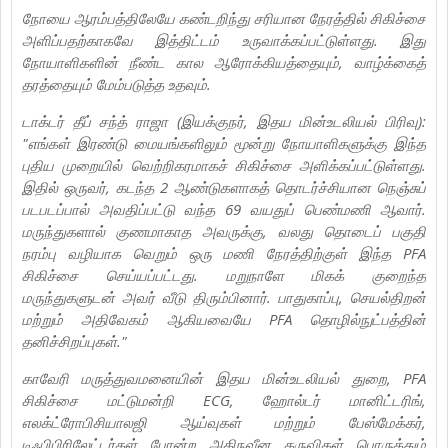
நோயை ஆரம்பத்திலேயே கண்டறிந்து சரியான நேரத்தில் சிகிச்சை
அளிப்பதற்காகவே இத்திட்டம் உருவாக்கப்பட்டுள்ளது. இது
நோயாளிகளின் நீண்ட கால ஆரோக்கியத்தையும், வாழ்க்கைத்
தரத்தையும் மேம்படுத்த உதவும்.
டாக்டர் தீப் சந்த் ராஜா (இயக்குநர், இதய மின்உடலியல் பிரிவு):
"எங்கள் இரண்டு மையங்களிலும் மூன்று நோயாளிகளுக்கு இந்த
புதிய முறையில் வெற்றிகரமாகச் சிகிச்சை அளிக்கப்பட்டுள்ளது.
இதில் ஒருவர், கடந்த 2 ஆண்டுகளாகத் தொடர்ச்சியான நெஞ்சுப்
படபடப்பால் அவதிப்பட்டு வந்த 69 வயதுப் பெண்மணி ஆவார்.
மருந்துகளால் குணமாகாத அவருக்கு, வலது தொடைப் பகுதி
நரம்பு வழியாக வெறும் ஒரு மணி நேரத்திற்குள் இந்த PFA
சிகிச்சை செய்யப்பட்டது. மறுநாளே மிகக் குறைந்த
மருந்துகளுடன் அவர் வீடு திரும்பினார். பாதுகாப்பு, செயல்திறன்
மற்றும் அதிவேகம் ஆகியவையே PFA தொழில்நுட்பத்தின்
தனிச்சிறப்புகள்."
காவேரி மருத்துவமனையின் இதய மின்உடலியல் துறை, PFA
சிகிச்சை மட்டுமன்றி ECG, ஹோல்டர் மானிட்டரிங்,
எலக்ட்ரோபிசியாலஜி ஆய்வுகள் மற்றும் பேஸ்மேக்கர்,
டிஃபிபிரிலேட்டர்கள் போன்ற அதிநவீன கருவிகள் பொருத்தும்