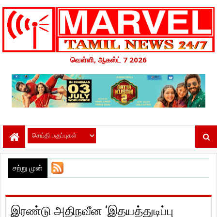
வெள்ளி, ஆகஸ்ட் 7 2026
சற்று முன்
இரண்டு அதிநவீன ‘இதயத்துடிப்பு