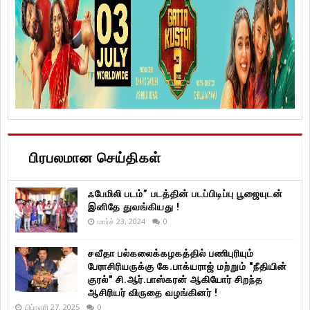
பிரபலமான செய்திகள்
ஃபேமிலி படம்” படத்தின் படப்பிடிப்பு பூஜையுடன்
இனிதே துவங்கியது !
மார்ச் 23, 2024
0
சவீதா பல்கலைக்கழகத்தில் பணிபுரியும்
பேராசிரியருக்கு கே.பாக்யராஜ் மற்றும் "நீதியின்
குரல்" சி.ஆர்.பாஸ்கரன் ஆகியோர் சிறந்த
ஆசிரியர் விருதை வழங்கினர் !
பிப்ரவரி 27, 2025
0