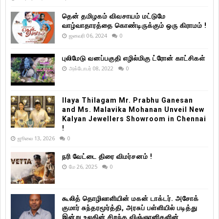
தென் தமிழகம் விவசாயம் மட்டுமே
வாழ்வாதாரத்தை கொண்டிருக்கும் ஒரு கிராமம் !
ஜனவரி 06, 2024
0
புலிமேடு வனப்பகுதி எழில்மிகு ட்ரோன் காட்சிகள்
அக்டோபர் 08, 2022
0
Ilaya Thilagam Mr. Prabhu Ganesan
and Ms. Malavika Mohanan Unveil New
Kalyan Jewellers Showroom in Chennai
!
ஜூலை 13, 2026
0
நரி வேட்டை திரை விமர்சனம் !
மே 26, 2025
0
கூலித் தொழிலாளியின் மகன் டாக்டர். அசோக்
குமார் சுந்தரமூர்த்தி, அரசுப் பள்ளியில் படித்து
இன்று உலகின் சிறந்த விஞ்ஞானிகளின்