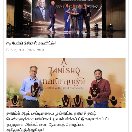
ஈடி பேமிலி பிசினஸ் அவார்ட்ஸ் !
August 01, 2026
0
தனிஷ்க் ஆடிப் பண்டிகையை முன்னிட்டு, நவீனத் தமிழ்
பெண்களுக்காக மல்லிகைப் பூவால் ஈர்க்கப்பட்டு உருவாக்கப்பட்ட
'நறுமுகை' அன்கட் வைர ஆபரணத் தொகுப்பை
அறிமுகப்படுத்துகிறது!