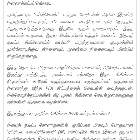
இணைக்கப்பட்டுள்ளது.
தமிழ்நாட்டில் 'பல்ஸ்செலக்ட்' மற்றும் 'வேரிபல்ஸ்' ஆகிய இரண்டு
தொழில்நுட்பங்களும், 3D வரைபட வசதியுடன் ஒரே நேரத்தில்
அறிமுகப்படுத்தப்படுவது இதுவே முதல் முறையாகும். இந்த
மைல்கல் சாதனை, இதய மின்உடலியல் மற்றும் மேம்பட்ட இதயத்
துடிப்பு சிகிச்சையில் காவேரி மருத்துவமனை குழுமத்தின்
முன்னோடித்துவ திறனையும், முதன்மை நிலையையும் மீண்டும்
நிரூபித்துள்ளது.
இந்த தொடக்க விழாவை சிறப்பிக்கும் வகையில், அமெரிக்காவில்
இருந்து வந்திருந்த முன்னணி சர்வதேச இதய சிகிச்சை
நிபுணர்கள், காவேரி மருத்துவமனை மருத்துவர்கள் குழுவுடன்
இணைந்து இந்த PFA திட்டத்தைத் தொடங்கி வைத்ததுடன்,
இத்தொழில்நுட்பத்தின் கீழ் முதல் சிகிச்சை செயல்முறைகளுக்கு
தங்களின் ஆதரவை வழங்கினர்.
இதயத்துடிப்பு புலநீக்க சிகிச்சை (PFA) என்றால் என்ன?
இதயத் துடிப்பு கோளாறுகளில், குறிப்பாக மிகவும் பொதுவான
'ஏட்ரியல் ஃபைப்ரிலேஷன்' (AF) எனப்படும் சீரற்ற இதயத் துடிப்புப்
பிரச்சினைக்கு இதயத்துடிப்பு புலநீக்க சிகிச்சை என்பது அடுத்த