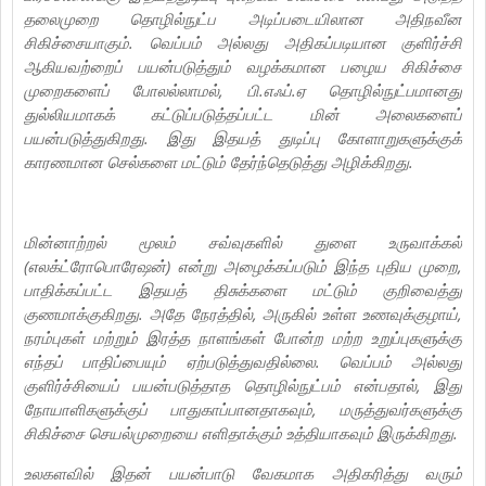
தலைமுறை தொழில்நுட்ப அடிப்படையிலான அதிநவீன
சிகிச்சையாகும். வெப்பம் அல்லது அதிகப்படியான குளிர்ச்சி
ஆகியவற்றைப் பயன்படுத்தும் வழக்கமான பழைய சிகிச்சை
முறைகளைப் போலல்லாமல், பி.எஃப்.ஏ தொழில்நுட்பமானது
துல்லியமாகக் கட்டுப்படுத்தப்பட்ட மின் அலைகளைப்
பயன்படுத்துகிறது. இது இதயத் துடிப்பு கோளாறுகளுக்குக்
காரணமான செல்களை மட்டும் தேர்ந்தெடுத்து அழிக்கிறது.
மின்னாற்றல் மூலம் சவ்வுகளில் துளை உருவாக்கல்
(எலக்ட்ரோபொரேஷன்) என்று அழைக்கப்படும் இந்த புதிய முறை,
பாதிக்கப்பட்ட இதயத் திசுக்களை மட்டும் குறிவைத்து
குணமாக்குகிறது. அதே நேரத்தில், அருகில் உள்ள உணவுக்குழாய்,
நரம்புகள் மற்றும் இரத்த நாளங்கள் போன்ற மற்ற உறுப்புகளுக்கு
எந்தப் பாதிப்பையும் ஏற்படுத்துவதில்லை. வெப்பம் அல்லது
குளிர்ச்சியைப் பயன்படுத்தாத தொழில்நுட்பம் என்பதால், இது
நோயாளிகளுக்குப் பாதுகாப்பானதாகவும், மருத்துவர்களுக்கு
சிகிச்சை செயல்முறையை எளிதாக்கும் உத்தியாகவும் இருக்கிறது.
உலகளவில் இதன் பயன்பாடு வேகமாக அதிகரித்து வரும்