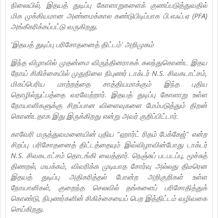
நிலையில், இதயத் துடிப்பு கோளாறுகளைக் குணப்படுத்துவதில்
மிக முக்கியமான அண்மைக்கால கண்டுபிடிப்பாக பி.எஃப்.ஏ (PFA)
அங்கீகரிக்கப்பட்டு வருகிறது.
'இதயத் துடிப்பு பரிசோதனைத் திட்டம்' அறிமுகம்
இந்த விழாவில் முதன்மை விருந்தினராகக் கலந்துகொண்ட இதய
நோய் சிகிச்சையில் முதுநிலை நிபுணர் டாக்டர் N.S. சிவகடாட்சம்,
மிகப்பெரிய மாற்றத்தை சாத்தியமாக்கும் இந்த புதிய
தொழில்நுட்பத்தை வரவேற்றார். இதயத் துடிப்பு கோளாறு உள்ள
நோயாளிகளுக்கு சிறப்பான விளைவுகளை மேம்படுத்தும் திறன்
கொண்டதாக இது இருக்கிறது என்று அவர் குறிப்பிட்டார்.
காவேரி மருத்துவமனையின் புதிய "ஹார்ட் ரிதம் பேக்கேஜ்" என்ற
சிறப்பு பரிசோதனைத் திட்டத்தையும் இவ்விழாவின்போது டாக்டர்
N.S. சிவகடாட்சம் தொடங்கி வைத்தார். நெஞ்சுப் படபடப்பு, மூச்சுத்
திணறல், மயக்கம், விவரிக்க முடியாத சோர்வு அல்லது திடீரென
இதயத் துடிப்பு அதிகரித்தல் போன்ற அறிகுறிகள் உள்ள
நோயாளிகள், குறைந்த செலவில் தங்களைப் பரிசோதித்துக்
கொண்டு, நிபுணர்களின் சிகிச்சையைப் பெற இத்திட்டம் வழிவகை
செய்கிறது.