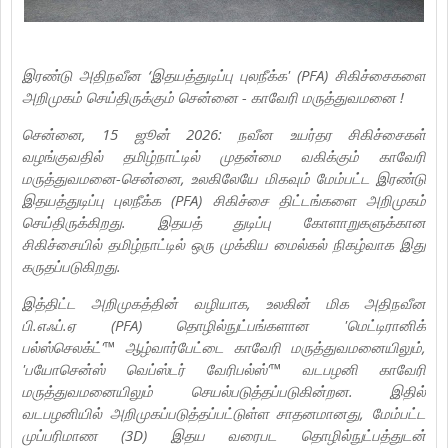
இரண்டு அதிநவீன ‘இதயத்துடிப்பு புலநீக்க' (PFA) சிகிச்சைகளை
அறிமுகம் செய்திருக்கும் சென்னை - காவேரி மருத்துவமனை !
சென்னை, 15 ஜூன் 2026: நவீன உயர்தர சிகிச்சைகள்
வழங்குவதில் தமிழ்நாட்டில் முதன்மை வகிக்கும் காவேரி
மருத்துவமனை-சென்னை, உலகிலேயே மிகவும் மேம்பட்ட இரண்டு
இதயத்துடிப்பு புலநீக்க (PFA) சிகிச்சை திட்டங்களை அறிமுகம்
செய்திருக்கிறது. இதயத் துடிப்பு கோளாறுகளுக்கான
சிகிச்சையில் தமிழ்நாட்டில் ஒரு முக்கிய மைல்கல் நிகழ்வாக இது
கருதப்படுகிறது.
இத்திட்ட அறிமுகத்தின் வழியாக, உலகின் மிக அதிநவீன
பி.எஃப்.ஏ (PFA) தொழில்நுட்பங்களான 'மெட்டிரானிக்
பல்ஸ்செலக்ட்'™ ஆழ்வார்பேட்டை காவேரி மருத்துவமனையிலும்,
'பயோசென்ஸ் வெப்ஸ்டர் வேரிபல்ஸ்'™ வடபழனி காவேரி
மருத்துவமனையிலும் செயல்படுத்தப்படுகின்றன. இதில்
வடபழனியில் அறிமுகப்படுத்தப்பட்டுள்ள சாதனமானது, மேம்பட்ட
முப்பரிமாண (3D) இதய வரைபட தொழில்நுட்பத்துடன்