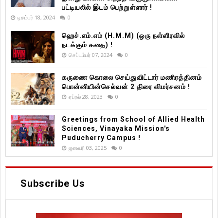
பட்டியலில் இடம் பெற்றுள்ளார் !
டிசம்பர் 18, 2024
0
ஹெச்.எம்.எம் (H.M.M) (ஒரு நள்ளிரவில்
நடக்கும் கதை) !
செப்டம்பர் 07, 2024
0
கருணை கொலை செய்துவிட்டார் மணிரத்தினம்
பொன்னியின்செல்வன் 2 திரை விமர்சனம் !
ஏப்ரல் 28, 2023
0
Greetings from School of Allied Health
Sciences, Vinayaka Mission's
Puducherry Campus !
ஜனவரி 03, 2025
0
Subscribe Us