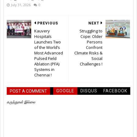
July 31, 2026
0
PREVIOUS
NEXT
Kauvery
Struggling to
Hospitals
Cope: Older
Launches Two
Persons
of the World’s
Confront
Most Advanced
Climate Risks &
Pulsed Field
Social
Ablation (PFA)
Challenges !
Systems in
Chennai !
GOOGLE
DISQUS
FACEBOOK
POST A COMMENT
கருத்துகள் இல்லை