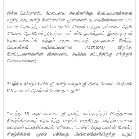
இந்த பிரம்மாண்ட மேடையை அலங்கரித்து, போட்டியாளர்களை
வழிநடத்த, தமிழ் சினிமாவின் முன்னணி நட்சத்திரங்களான டாப்
ஸ்டார் பிரசாந்த், டான்சிங் குவீன் சிம்ரன் மற்றும் புன்னகை அரசி
சினேகா ஆகியோர் நடுவர்களாகப் பங்கேற்கின்றனர். இவர்களுடன்
தொலைக்காட்சி மற்றும் சமூக ஊடகத் துறையைச் சேர்ந்த
பிரபலங்கள் வழிகாட்டிகளாக (Mentors) இருந்து
போட்டியாளர்களின் திறமையை அடுத்த கட்டத்திற்கு எடுத்துச்
செல்லவுள்ளனர்.
**இந்த நிகழ்ச்சியில் ஜீ தமிழ் மற்றும் ஜீ திரை சேனல் அதிகாரி
V.S ராகவன் அவர்கள் பேசியதாவது:**
"கடந்த 18 வருடங்களாக ஜீ தமிழ், மக்களுக்குப் பிடித்தமான
நிகழ்ச்சிகளைத் தொடர்ந்து வழங்கி வருகிறது. வித்தியாசமான
கதைகள் மட்டுமில்லாமல், 'சரிகமப', 'டான்ஸ் ஜோடி டான்ஸ்' போன்ற
நிகழ்ச்சிகள் மூலம் பல்வேறு பின்னணிகளிலிருந்து வரும்