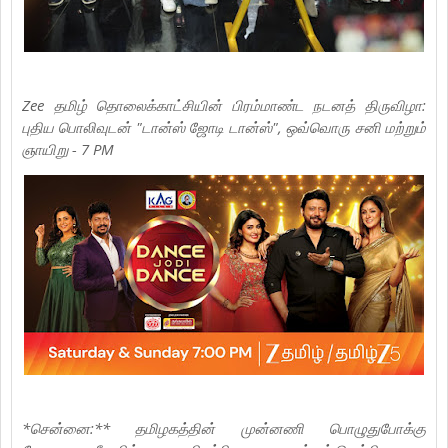
Zee தமிழ் தொலைக்காட்சியின் பிரம்மாண்ட நடனத் திருவிழா:
புதிய பொலிவுடன் "டான்ஸ் ஜோடி டான்ஸ்", ஒவ்வொரு சனி மற்றும்
ஞாயிறு - 7 PM
*சென்னை:** தமிழகத்தின் முன்னணி பொழுதுபோக்கு