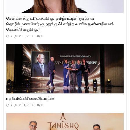
சென்னைக்கு விரிவடைகிறது; தமிழ்நாட்டின் துடிப்பான
தொழில்முனைவோர் சூழலுக்கு AI-சார்ந்த வணிக நுண்ணறிவைக்
கொண்டு வருகிறது !
August 05, 2026
0
ஈடி பேமிலி பிசினஸ் அவார்ட்ஸ் !
August 01, 2026
0