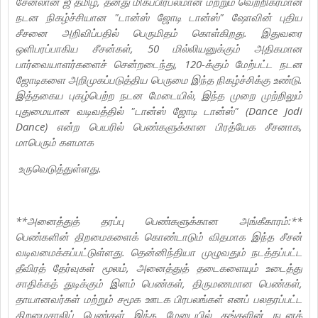
சேனலான ஜீ தமிழ், தனது மிகப்பிரபலமான மற்றும் வெற்றிகரமான
நடன நிகழ்ச்சியான "டான்ஸ் ஜோடி டான்ஸ்" ஷோவின் புதிய
சீசனை அறிவிப்பதில் பெருமிதம் கொள்கிறது. இதுவரை
ஒளிபரப்பாகிய சீசன்கள், 50 மில்லியனுக்கும் அதிகமான
பார்வையாளர்களைச் சென்றடைந்து, 120-க்கும் மேற்பட்ட நடன
ஜோடிகளை அறிமுகப்படுத்திய பெருமை இந்த நிகழ்ச்சிக்கு உண்டு.
இத்தகைய புகழ்பெற்ற நடன மேடையில், இந்த முறை முற்றிலும்
புதுமையான வடிவத்தில் "டான்ஸ் ஜோடி டான்ஸ்" (Dance Jodi
Dance) என்ற பெயரில் பெண்களுக்கான பிரத்யேக சீசனாக,
மாபெரும் களமாக
உருவெடுத்துள்ளது.
**அனைத்துத் தரப்பு பெண்களுக்கான அங்கீகாரம்:**
பெண்களின் திறமைகளைக் கொண்டாடும் விதமாக இந்த சீசன்
வடிவமைக்கப்பட்டுள்ளது. தென்னிந்தியா முழுவதும் நடத்தப்பட்ட
தீவிரத் தேர்வுகள் மூலம், அனைத்துத் தடைகளையும் உடைத்து
சாதிக்கத் துடிக்கும் இளம் பெண்கள், திருமணமான பெண்கள்,
தாயானவர்கள் மற்றும் சமூக ஊடக பிரபலங்கள் எனப் பலதரப்பட்ட
திறமைசாலிப் பெண்கள் இந்த மேடையில் தங்களின் நடனத்