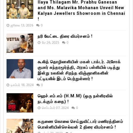
Ilaya Thilagam Mr. Prabhu Ganesan
and Ms. Malavika Mohanan Unveil New
Kalyan Jewellers Showroom in Chennai
!
ஜூலை 13, 2026
0
நரி வேட்டை திரை விமர்சனம் !
மே 26, 2025
0
கூலித் தொழிலாளியின் மகன் டாக்டர். அசோக்
குமார் சுந்தரமூர்த்தி, அரசுப் பள்ளியில் படித்து
இன்று உலகின் சிறந்த விஞ்ஞானிகளின்
பட்டியலில் இடம் பெற்றுள்ளார் !
டிசம்பர் 18, 2024
0
ஹெச்.எம்.எம் (H.M.M) (ஒரு நள்ளிரவில்
நடக்கும் கதை) !
செப்டம்பர் 07, 2024
0
கருணை கொலை செய்துவிட்டார் மணிரத்தினம்
பொன்னியின்செல்வன் 2 திரை விமர்சனம் !