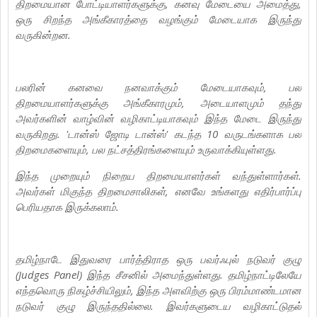
திறமையான போட்டியாளர்களுக்கு, கனவு மேடையை அமைத்து,
ஒரு சிறந்த அங்கீகாரத்தை வழங்கும் மேடையாக இருந்து
வருகின்றன.
பலரின் கனவை நனவாக்கும் மேடையாகவும், பல
திறமையாளர்களுக்கு அங்கீகாரமும், அடையாளமும் தந்து
அவர்களின் வாழ்வின் வழிகாட்டியாகவும் இந்த மேடை இருந்து
வருகிறது. 'டான்ஸ் ஜோடி டான்ஸ்' கடந்த 10 வருடங்களாக பல
திறமைகளையும், பல நட்சத்திரங்களையும் உருவாக்கியுள்ளது.
இந்த முறையும் நிறைய திறமையாளர்கள் வந்துள்ளார்கள்.
அவர்கள் மிகுந்த திறமைசாலிகள், எனவே உங்களது எதிர்பார்ப்பு
பெரியதாக இருக்கலாம்.
தமிழ்நாடே இதுவரை பார்த்திராத ஒரு பவர்ஃபுல் நடுவர் குழு
(Judges Panel) இந்த சீசனில் அமைந்துள்ளது. தமிழ்நாட்டிலேயே
எந்தவொரு நிகழ்ச்சியிலும், இந்த அளவிற்கு ஒரு பிரம்மாண்டமான
நடுவர் குழு இருந்ததில்லை. இவர்களுடைய வழிகாட்டுதல்