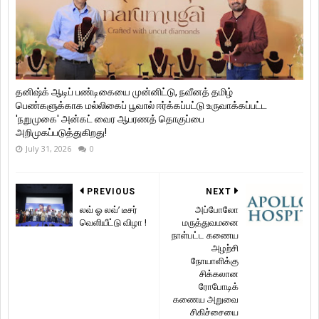
தனிஷ்க் ஆடிப் பண்டிகையை முன்னிட்டு, நவீனத் தமிழ்
பெண்களுக்காக மல்லிகைப் பூவால் ஈர்க்கப்பட்டு உருவாக்கப்பட்ட
'நறுமுகை' அன்கட் வைர ஆபரணத் தொகுப்பை
அறிமுகப்படுத்துகிறது!
July 31, 2026
0
PREVIOUS
NEXT
லவ் ஓ லவ்’ டீசர்
அப்போலோ
வெளியீட்டு விழா !
மருத்துவமனை
நாள்பட்ட கணைய
அழற்சி
நோயாளிக்கு
சிக்கலான
ரோபோடிக்
கணைய அறுவை
சிகிச்சையை