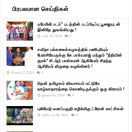
பிரபலமான செய்திகள்
ஃபேமிலி படம்” படத்தின் படப்பிடிப்பு பூஜையுடன்
இனிதே துவங்கியது !
மார்ச் 23, 2024
0
சவீதா பல்கலைக்கழகத்தில் பணிபுரியும்
பேராசிரியருக்கு கே.பாக்யராஜ் மற்றும் "நீதியின்
குரல்" சி.ஆர்.பாஸ்கரன் ஆகியோர் சிறந்த
ஆசிரியர் விருதை வழங்கினர் !
பிப்ரவரி 27, 2025
0
தென் தமிழகம் விவசாயம் மட்டுமே
வாழ்வாதாரத்தை கொண்டிருக்கும் ஒரு கிராமம் !
ஜனவரி 06, 2024
0
புலிமேடு வனப்பகுதி எழில்மிகு ட்ரோன் காட்சிகள்
அக்டோபர் 08, 2022
0