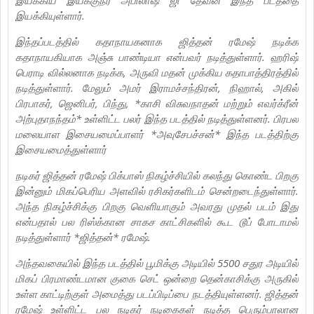
இயக்கியுள்ளார்.
இந்தப்படத்தில் கதாநாயகனாக ஜித்தன் ரமேஷ் நடிக்க
கதாநாயகியாக அஞ்சு பாண்டியா என்பவர் நடித்துள்ளார். ஹரிஷ்
பெராடி வில்லனாக நடிக்க, அருவி மதன் முக்கிய கதாபாத்திரத்தில்
நடித்துள்ளார். மேலும் அமர் இராமச்சந்திரன், நிஹால், அகில்
பிரபாகர், ஜெனிபர், பிந்து, *காசி விசுவநாதன் மற்றும் எவர்க்ரீன்
அற்புதாநந்தம்* உள்ளிட்ட பலர் இந்த படத்தில் நடித்துள்ளனர். பிரபல
மலையாள இசையமைப்பாளர் *அவுசேபச்சன்* இந்த படத்திற்கு
இசையமைத்துள்ளார்
நடிகர் ஜித்தன் ரமேஷ் பிக்பாஸ் நிகழ்ச்சியில் கலந்து கொண்ட பிறகு
இன்னும் மிகப்பெரிய அளவில் ரசிகர்களிடம் சென்றடைந்துள்ளார்.
அந்த நிகழ்ச்சிக்கு பிறகு வெளியாகும் அவரது முதல் படம் இது
என்பதால் பல ரிஸ்க்கான சாகச காட்சிகளில் கூட டூப் போடாமல்
நடித்துள்ளார் *ஜித்தன்* ரமேஷ்.
அந்தவகையில் இந்த படத்தில் பூமிக்கு அடியில் 5500 சதுர அடியில்
மிகப் பிரமாண்டமான குகை செட் ஒன்றை தென்காசிக்கு அருகில்
உள்ள காட்டிற்குள் அமைத்து படப்பிடிப்பை நடத்தியுள்ளனர். ஜித்தன்
ரமேஷ் உள்ளிட்ட பல நடிகர் நடிகைகள் நடித்த பெரும்பாலான