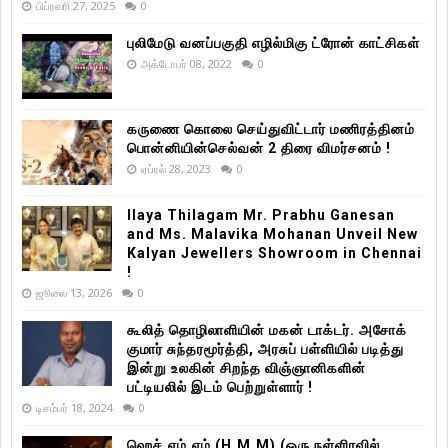
பிப்ரவரி 27, 2025
0
புலிமேடு வனப்பகுதி எழில்மிகு ட்ரோன் காட்சிகள்
அக்டோபர் 08, 2022
0
கருணை கொலை செய்துவிட்டார் மணிரத்தினம்
பொன்னியின்செல்வன் 2 திரை விமர்சனம் !
ஏப்ரல் 28, 2023
0
Ilaya Thilagam Mr. Prabhu Ganesan
and Ms. Malavika Mohanan Unveil New
Kalyan Jewellers Showroom in Chennai
!
ஜூலை 13, 2026
0
கூலித் தொழிலாளியின் மகன் டாக்டர். அசோக்
குமார் சுந்தரமூர்த்தி, அரசுப் பள்ளியில் படித்து
இன்று உலகின் சிறந்த விஞ்ஞானிகளின்
பட்டியலில் இடம் பெற்றுள்ளார் !
டிசம்பர் 18, 2024
0
ஹெச்.எம்.எம் (H.M.M) (ஒரு நள்ளிரவில்