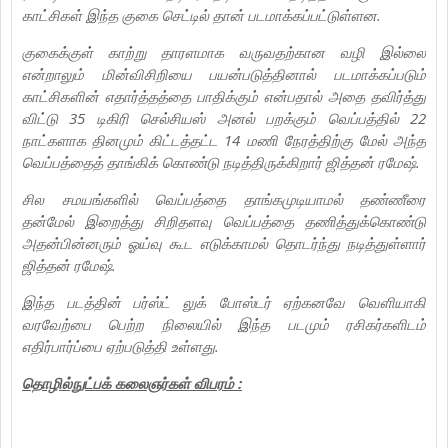
காட்சிகள் இந்த குகை செட்டில் தான் படமாக்கப்பட்டுள்ளன.
குகைக்குள் காற்று தாரளமாக வருவதற்கான வழி இல்லை
என்றாலும் மின்விசிறியை பயன்படுத்தினால் படமாக்கப்படும்
காட்சிகளின் எதார்த்தத்தை பாதிக்கும் என்பதால் அதை தவிர்த்து
விட்டு 35 டிகிரி செல்சியஸ் அனல் பறக்கும் வெப்பத்தில் 22
நாட்களாக தினமும் கிட்டத்தட்ட 14 மணி நேரத்திற்கு மேல் அந்த
வெப்பத்தைத் தாங்கிக் கொண்டு நடித்திருக்கிறார் ஜித்தன் ரமேஷ்.
சில சமயங்களில் வெப்பத்தை தாங்கமுடியாமல் தண்ணீரை
தன்மேல் இறைத்து சிறிதளவு வெப்பத்தை தணித்துக்கொண்டு
அதன்பின்னரும் ஓய்வு கூட எடுக்காமல் தொடர்ந்து நடித்துள்ளார்
ஜித்தன் ரமேஷ்.
இந்த படத்தின் பர்ஸ்ட் லுக் போஸ்டர் ஏற்கனவே வெளியாகி
வரவேற்பை பெற்ற நிலையில் இந்த படமும் ரசிகர்களிடம்
எதிர்பார்ப்பை ஏற்படுத்தி உள்ளது.
தொழில்நுட்பக் கலைஞர்கள் விபரம் :