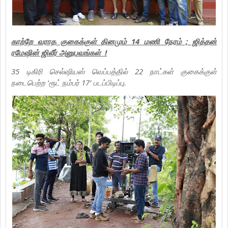
காற்றே வராத குகைக்குள் தினமும் 14 மணி நேரம் ; ஜித்தன்
ரமேஷின் ஜிலீர் அனுபவங்கள் !
35 டிகிரி செல்ஷியஸ் வெப்பத்தில் 22 நாட்கள் குகைக்குள்
நடைபெற்ற ‘ரூட் நம்பர் 17’ படப்பிடிப்பு.