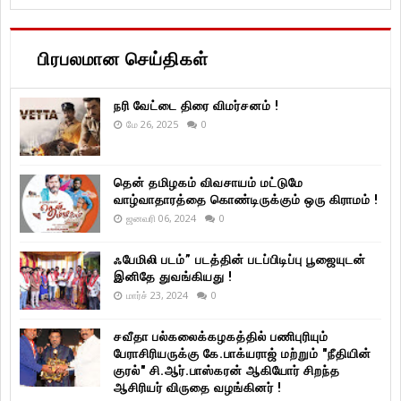
பிரபலமான செய்திகள்
நரி வேட்டை திரை விமர்சனம் !
மே 26, 2025
0
தென் தமிழகம் விவசாயம் மட்டுமே
வாழ்வாதாரத்தை கொண்டிருக்கும் ஒரு கிராமம் !
ஜனவரி 06, 2024
0
ஃபேமிலி படம்” படத்தின் படப்பிடிப்பு பூஜையுடன்
இனிதே துவங்கியது !
மார்ச் 23, 2024
0
சவீதா பல்கலைக்கழகத்தில் பணிபுரியும்
பேராசிரியருக்கு கே.பாக்யராஜ் மற்றும் "நீதியின்
குரல்" சி.ஆர்.பாஸ்கரன் ஆகியோர் சிறந்த
ஆசிரியர் விருதை வழங்கினர் !