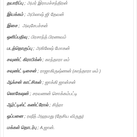
தயாரிப்பு
; அமர் இராமச்சந்திரன்
இயக்கம்
; அபிலாஷ் ஜி தேவன்
இசை
; அவுசேபச்சன்
ஒளிப்பதிவு
; பிரசாந்த் பிரணவம்
படத்தொகுப்பு
; அகிலேஷ் மோகன்
சவுண்ட் கிராபிக்ஸ்
; காந்தாரா டீம்
சவுண்ட் டிசைன்
; ராஜாகிருஷ்ணன் (காந்தாரா டீம் )
ஆக்சன் காட்சிகள்
; ஜாக்கி ஜான்சன்
லொகேஷன்
; சரவணன் சொக்கம்பட்டி
ஆர்ட்டிஸ்ட் கண்ட்ரோல்
; சித்ரா
ஒப்பனை
; ரஷீத் அஹமது (தேசிய விருது)
மக்கள் தொடர்பு
; A.ஜான்.