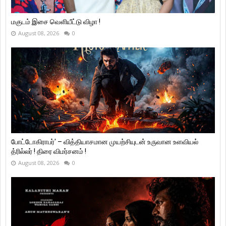
மகுடம் இசை வெளியீட்டு விழா !
August 08, 2026
0
போட்டோகிராபர்' – வித்தியாசமான முயற்சியுடன் உருவான உளவியல்
த்ரில்லர் ! திரை விமர்சனம் !
August 08, 2026
0