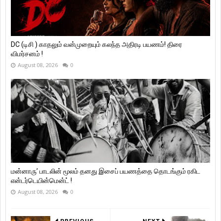
DC (டிசி ) காதலும் வன்முறையும் கலந்த அதிரடி பயணம்! திரை
விமர்சனம் !
August 08, 2026
0
மன்னாரு’ பாடலின் மூலம் தனது இசைப் பயணத்தை தொடங்கும் ரகிட
என்டர்டெயின்மென்ட் !
August 08, 2026
0