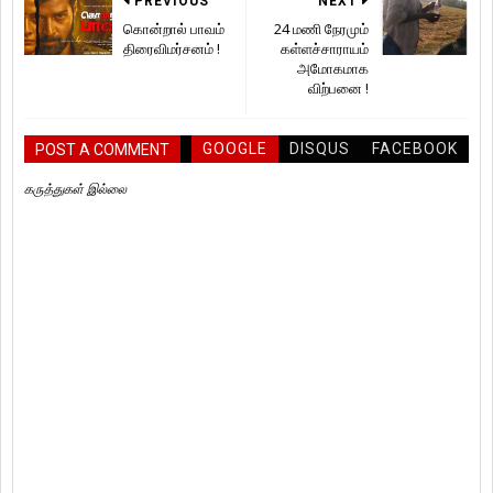
PREVIOUS
NEXT
கொன்றால் பாவம்
24 மணி நேரமும்
திரைவிமர்சனம் !
கள்ளச்சாராயம்
அமோகமாக
விற்பனை !
GOOGLE
DISQUS
FACEBOOK
POST A COMMENT
கருத்துகள் இல்லை