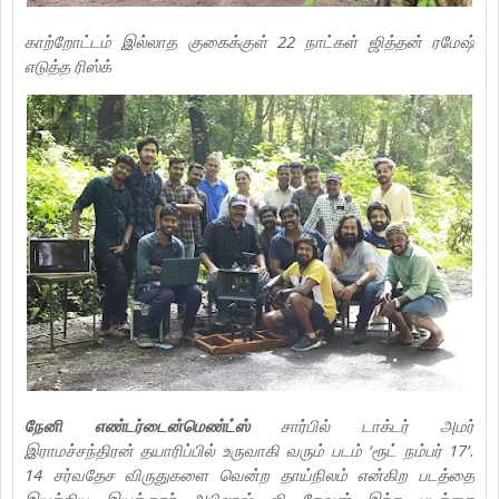
காற்றோட்டம் இல்லாத குகைக்குள் 22 நாட்கள் ஜித்தன் ரமேஷ்
எடுத்த ரிஸ்க்
நேனி எண்டர்டைன்மெண்ட்ஸ்
சார்பில் டாக்டர் அமர்
இராமச்சந்திரன் தயாரிப்பில் உருவாகி வரும் படம் ‘ரூட் நம்பர் 17’.
14 சர்வதேச விருதுகளை வென்ற தாய்நிலம் என்கிற படத்தை
இயக்கிய இயக்குநர் அபிலாஷ் ஜி தேவன் இந்த படத்தை