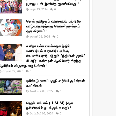
பூஜையுடன் இனிதே துவங்கியது !
மார்ச் 23, 2024
0
தென் தமிழகம் விவசாயம் மட்டுமே
வாழ்வாதாரத்தை கொண்டிருக்கும்
ஒரு கிராமம் !
ஜனவரி 06, 2024
0
சவீதா பல்கலைக்கழகத்தில்
பணிபுரியும் பேராசிரியருக்கு
கே.பாக்யராஜ் மற்றும் "நீதியின் குரல்"
சி.ஆர்.பாஸ்கரன் ஆகியோர் சிறந்த
ஆசிரியர் விருதை வழங்கினர் !
பிப்ரவரி 27, 2025
0
புலிமேடு வனப்பகுதி எழில்மிகு ட்ரோன்
காட்சிகள்
அக்டோபர் 08, 2022
0
ஹெச்.எம்.எம் (H.M.M) (ஒரு
நள்ளிரவில் நடக்கும் கதை) !
செப்டம்பர் 07, 2024
0