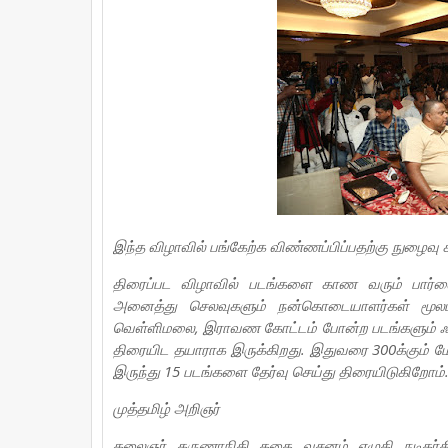
இந்த விழாவில் பங்கேற்க விண்ணப்பிப்பதற்கு நுழைவ
திரைப்பட விழாவில் படங்களை காண வரும் பார்வ
அனைத்து செலவுகளும் நன்கொடையாளர்கள் மூலம்
வெள்ளிமலை, இராவண கோட்டம் போன்ற படங்களும் ஃபெஸ்
திரையிட தயாராக இருக்கிறது. இதுவரை 300க்கும் மேற்
இருந்து 15 படங்களை தேர்வு செய்து திரையிடுகிறோம்
முத்தமிழ் அறிஞர்
கலைஞர் கருணாநிதி கதை வசனம் எழுதி நடிகர்த