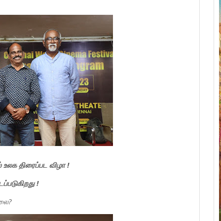
உலக திரைப்பட விழா !
ப்படுகிறது !
்லை?