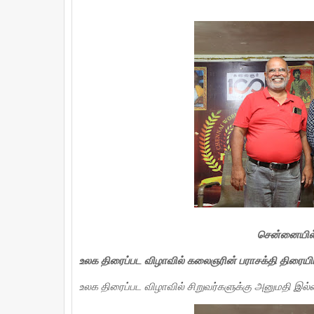
o
e
r
A
o
r
e
p
k
s
p
t
சென்னையில் 
உலக திரைப்பட விழாவில் கலைஞரின் பராசக்தி திரையிட
உலக திரைப்பட விழாவில் சிறுவர்களுக்கு அனுமதி இல