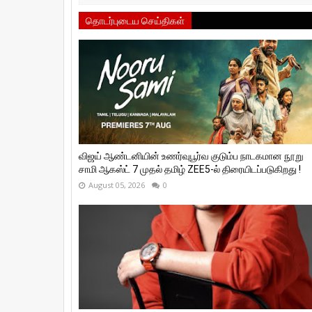
தொடர்புடைய செய்திகள்
விஜய் ஆண்டனியின் உணர்வுபூர்வ குடும்ப நாடகமான நூறு
சாமி ஆகஸ்ட் 7 முதல் தமிழ் ZEE5-ல் திரையிடப்படுகிறது !
August 05, 2026
0