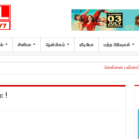
ல்
சினிமா
ஆன்மிகம்
வீடியோ
மற்ற பிரிவுகள்
சென்னை பன்னாட்டு விமான நிலையத்
 !