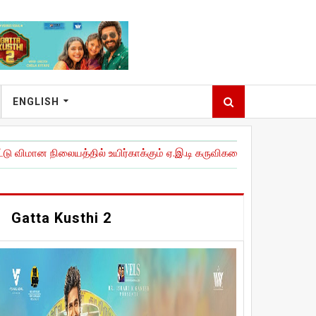
ENGLISH
தில் உயிர்காக்கும் ஏ.இ.டி கருவிகளை நிறுவி அவசரகால இதய சிகிச்ச
Gatta Kusthi 2