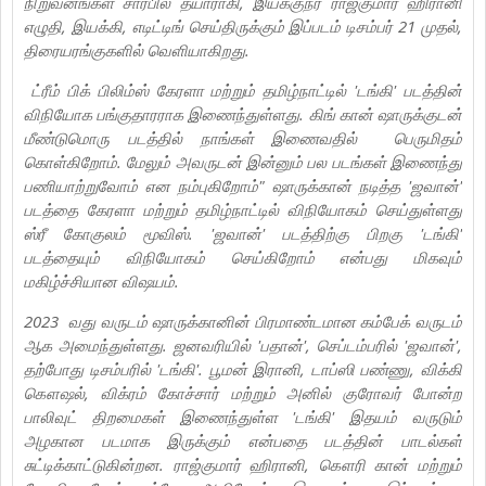
நிறுவனங்கள் சார்பில் தயாராகி, இயக்குநர் ராஜ்குமார் ஹிரானி
எழுதி, இயக்கி, எடிட்டிங் செய்திருக்கும் இப்படம் டிசம்பர் 21 முதல்,
திரையரங்குகளில் வெளியாகிறது.
ட்ரீம் பிக் பிலிம்ஸ் கேரளா மற்றும் தமிழ்நாட்டில் 'டங்கி' படத்தின்
விநியோக பங்குதாரராக இணைந்துள்ளது. கிங் கான் ஷாருக்குடன்
மீண்டுமொரு படத்தில் நாங்கள் இணைவதில் பெருமிதம்
கொள்கிறோம். மேலும் அவருடன் இன்னும் பல படங்கள் இணைந்து
பணியாற்றுவோம் என நம்புகிறோம்" ஷாருக்கான் நடித்த 'ஜவான்'
படத்தை கேரளா மற்றும் தமிழ்நாட்டில் விநியோகம் செய்துள்ளது
ஸ்ரீ கோகுலம் மூவிஸ். 'ஜவான்' படத்திற்கு பிறகு 'டங்கி'
படத்தையும் விநியோகம் செய்கிறோம் என்பது மிகவும்
மகிழ்ச்சியான விஷயம்.
2023 வது வருடம் ஷாருக்கானின் பிரமாண்டமான கம்பேக் வருடம்
ஆக அமைந்துள்ளது. ஜனவரியில் 'பதான்', செப்டம்பரில் 'ஜவான்',
தற்போது டிசம்பரில் 'டங்கி'. பூமன் இரானி, டாப்ஸி பண்ணு, விக்கி
கௌஷல், விக்ரம் கோச்சார் மற்றும் அனில் குரோவர் போன்ற
பாலிவுட் திறமைகள் இணைந்துள்ள 'டங்கி' இதயம் வருடும்
அழகான படமாக இருக்கும் என்பதை படத்தின் பாடல்கள்
சுட்டிக்காட்டுகின்றன. ராஜ்குமார் ஹிரானி, கௌரி கான் மற்றும்