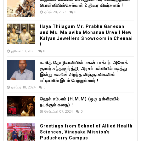
பொன்னியின்செல்வன் 2 திரை விமர்சனம் !
ஏப்ரல் 28, 2023
0
Ilaya Thilagam Mr. Prabhu Ganesan
and Ms. Malavika Mohanan Unveil New
Kalyan Jewellers Showroom in Chennai
!
ஜூலை 13, 2026
0
கூலித் தொழிலாளியின் மகன் டாக்டர். அசோக்
குமார் சுந்தரமூர்த்தி, அரசுப் பள்ளியில் படித்து
இன்று உலகின் சிறந்த விஞ்ஞானிகளின்
பட்டியலில் இடம் பெற்றுள்ளார் !
டிசம்பர் 18, 2024
0
ஹெச்.எம்.எம் (H.M.M) (ஒரு நள்ளிரவில்
நடக்கும் கதை) !
செப்டம்பர் 07, 2024
0
Greetings from School of Allied Health
Sciences, Vinayaka Mission's
Puducherry Campus !