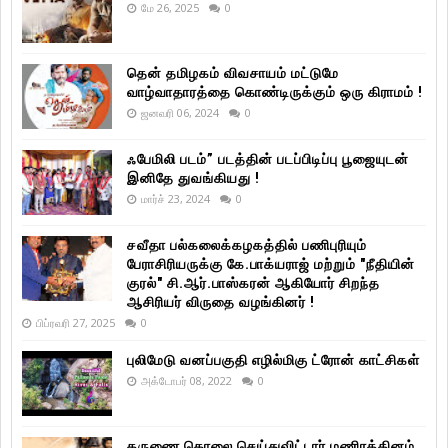
மே 26, 2025
0
தென் தமிழகம் விவசாயம் மட்டுமே
வாழ்வாதாரத்தை கொண்டிருக்கும் ஒரு கிராமம் !
ஜனவரி 06, 2024
0
ஃபேமிலி படம்” படத்தின் படப்பிடிப்பு பூஜையுடன்
இனிதே துவங்கியது !
மார்ச் 23, 2024
0
சவீதா பல்கலைக்கழகத்தில் பணிபுரியும்
பேராசிரியருக்கு கே.பாக்யராஜ் மற்றும் "நீதியின்
குரல்" சி.ஆர்.பாஸ்கரன் ஆகியோர் சிறந்த
ஆசிரியர் விருதை வழங்கினர் !
பிப்ரவரி 27, 2025
0
புலிமேடு வனப்பகுதி எழில்மிகு ட்ரோன் காட்சிகள்
அக்டோபர் 08, 2022
0
கருணை கொலை செய்துவிட்டார் மணிரத்தினம்