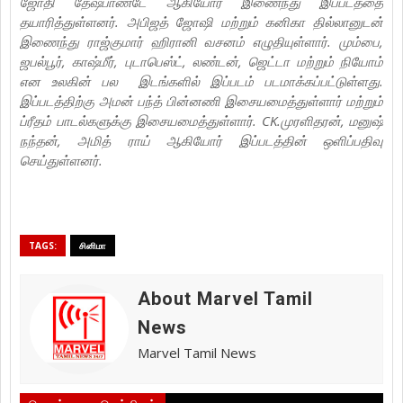
ஜோதி தேஷ்பாண்டே ஆகியோர் இணைந்து இப்படத்தை
தயாரித்துள்ளனர். அபிஜத் ஜோஷி மற்றும் கனிகா தில்லானுடன்
இணைந்து ராஜ்குமார் ஹிரானி வசனம் எழுதியுள்ளார். மும்பை,
ஜபல்பூர், காஷ்மீர், புடாபெஸ்ட், லண்டன், ஜெட்டா மற்றும் நியோம்
என உலகின் பல இடங்களில் இப்படம் படமாக்கப்பட்டுள்ளது.
இப்படத்திற்கு அமன் பந்த் பின்னணி இசையமைத்துள்ளார் மற்றும்
ப்ரீதம் பாடல்களுக்கு இசையமைத்துள்ளார். CK.முரளிதரன், மனுஷ்
நந்தன், அமித் ராய் ஆகியோர் இப்படத்தின் ஒளிப்பதிவு
செய்துள்ளனர்.
TAGS:
சினிமா
About Marvel Tamil
News
Marvel Tamil News