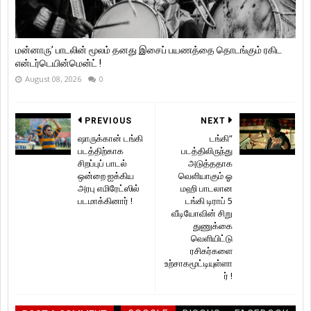
மன்னாரு’ பாடலின் மூலம் தனது இசைப் பயணத்தை தொடங்கும் ரகிட
என்டர்டெயின்மென்ட் !
August 08, 2026
0
PREVIOUS
NEXT
ஷாருக்கான் டங்கி
டங்கி”
படத்திற்காக
படத்திலிருந்து
சிறப்புப் பாடல்
அடுத்ததாக
ஒன்றை ஐக்கிய
வெளியாகும் ஓ
அரபு எமிரேட்ஸில்
மஹி பாடலான
படமாக்கினார் !
டங்கி டிராப் 5
வீடியோவின் சிறு
துணுக்கை
வெளியிட்டு
ரசிகர்களை
உற்சாகமூட்டியுள்ளா
ர் !