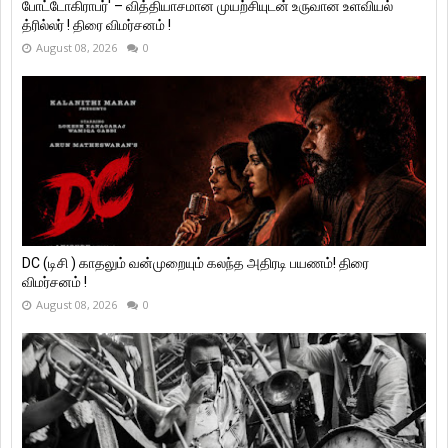
போட்டோகிராபர்' – வித்தியாசமான முயற்சியுடன் உருவான உளவியல்
த்ரில்லர் ! திரை விமர்சனம் !
August 08, 2026
0
DC (டிசி ) காதலும் வன்முறையும் கலந்த அதிரடி பயணம்! திரை
விமர்சனம் !
August 08, 2026
0