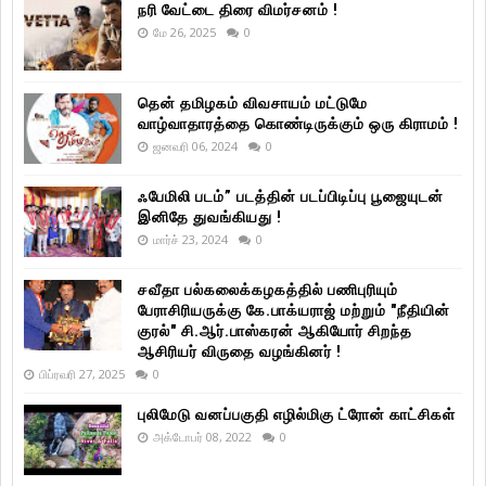
நரி வேட்டை திரை விமர்சனம் !
மே 26, 2025
0
தென் தமிழகம் விவசாயம் மட்டுமே
வாழ்வாதாரத்தை கொண்டிருக்கும் ஒரு கிராமம் !
ஜனவரி 06, 2024
0
ஃபேமிலி படம்” படத்தின் படப்பிடிப்பு பூஜையுடன்
இனிதே துவங்கியது !
மார்ச் 23, 2024
0
சவீதா பல்கலைக்கழகத்தில் பணிபுரியும்
பேராசிரியருக்கு கே.பாக்யராஜ் மற்றும் "நீதியின்
குரல்" சி.ஆர்.பாஸ்கரன் ஆகியோர் சிறந்த
ஆசிரியர் விருதை வழங்கினர் !
பிப்ரவரி 27, 2025
0
புலிமேடு வனப்பகுதி எழில்மிகு ட்ரோன் காட்சிகள்
அக்டோபர் 08, 2022
0