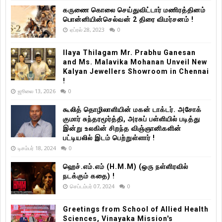
கருணை கொலை செய்துவிட்டார் மணிரத்தினம்
பொன்னியின்செல்வன் 2 திரை விமர்சனம் !
ஏப்ரல் 28, 2023
0
Ilaya Thilagam Mr. Prabhu Ganesan
and Ms. Malavika Mohanan Unveil New
Kalyan Jewellers Showroom in Chennai
!
ஜூலை 13, 2026
0
கூலித் தொழிலாளியின் மகன் டாக்டர். அசோக்
குமார் சுந்தரமூர்த்தி, அரசுப் பள்ளியில் படித்து
இன்று உலகின் சிறந்த விஞ்ஞானிகளின்
பட்டியலில் இடம் பெற்றுள்ளார் !
டிசம்பர் 18, 2024
0
ஹெச்.எம்.எம் (H.M.M) (ஒரு நள்ளிரவில்
நடக்கும் கதை) !
செப்டம்பர் 07, 2024
0
Greetings from School of Allied Health
Sciences, Vinayaka Mission's