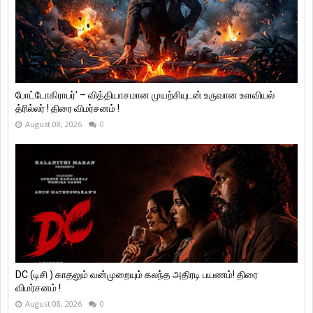
போட்டோகிராபர்' – வித்தியாசமான முயற்சியுடன் உருவான உளவியல்
த்ரில்லர் ! திரை விமர்சனம் !
August 08, 2026
0
DC (டிசி ) காதலும் வன்முறையும் கலந்த அதிரடி பயணம்! திரை
விமர்சனம் !
August 08, 2026
0