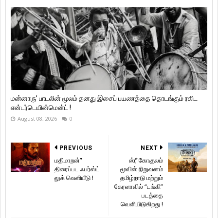
மன்னாரு’ பாடலின் மூலம் தனது இசைப் பயணத்தை தொடங்கும் ரகிட
என்டர்டெயின்மென்ட் !
August 08, 2026
0
PREVIOUS
NEXT
மதிமாறன்”
ஸ்ரீ கோகுலம்
திரைப்பட ஃபர்ஸ்ட்
மூவிஸ் நிறுவனம்
லுக் வெளியீடு !
தமிழ்நாடு மற்றும்
கேரளாவில் “டங்கி”
படத்தை
வெளியிடுகிறது !