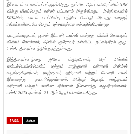
இப்பாடல் படமாக்கப்பட்டிருக்கிறது. ஐக்கிய அரபு எமிரேட்ஸில் SRK
விற்கு மிகப்பெரும் ரசிகர் பட்டாளம் இருக்கிறது. இந்நிலையில்
SRKவின், பாடல் படப்பிடிப்பு பற்றிய செய்தி அவரது உள்ளூர்
ரசிகர்களிடையே பெரும் உற்சாகத்தை ஏற்படுத்தியுள்ளது.
ஷாருக்கானுடன், பூமன் இரானி, டாப்ஸி பண்ணு, விக்கி கௌஷல்,
விக்ரம் கோச்சார், அனில் குரோவர் உள்ளிட்ட நட்சத்திரக் குழு
'டங்கி' திரைப்படத்தில் நடித்துள்ளது.
இத்திரைப்படத்தை ஜியோ ஸ்டுடியோஸ், ரெட் சில்லீஸ்
என்டர்டெயின்மென்ட் மற்றும் ராஜ்குமார் ஹிரானி பிலிம்ஸ்
வழங்குகிறார்கள், ராஜ்குமார் ஹிரானி மற்றும் கௌரி கான்
இணைந்து தயாரித்துள்ளனர். அபிஜத் ஜோஷி, ராஜ்குமார்
ஹிரானி மற்றும் கனிகா தில்லான் இணைந்து எழுதியுள்ளனர்.
டங்கி 2023 டிசம்பர் 21 ஆம் தேதி வெளியாகிறது.
TAGS:
சினிமா