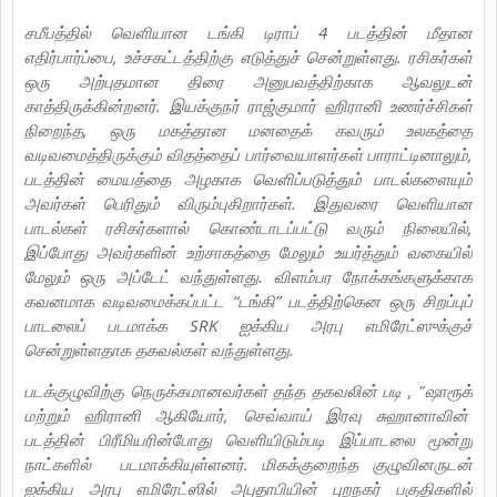
சமீபத்தில் வெளியான டங்கி டிராப் 4 படத்தின் மீதான
எதிர்பார்ப்பை, உச்சகட்டத்திற்கு எடுத்துச் சென்றுள்ளது. ரசிகர்கள்
ஒரு அற்புதமான திரை அனுபவத்திற்காக ஆவலுடன்
காத்திருக்கின்றனர். இயக்குநர் ராஜ்குமார் ஹிரானி உணர்ச்சிகள்
நிறைந்த, ஒரு மகத்தான மனதைக் கவரும் உலகத்தை
வடிவமைத்திருக்கும் விதத்தைப் பார்வையாளர்கள் பாராட்டினாலும்,
படத்தின் மையத்தை அழகாக வெளிப்படுத்தும் பாடல்களையும்
அவர்கள் பெரிதும் விரும்புகிறார்கள். இதுவரை வெளியான
பாடல்கள் ரசிகர்களால் கொண்டாடப்பட்டு வரும் நிலையில்,
இப்போது அவர்களின் உற்சாகத்தை மேலும் உயர்த்தும் வகையில்
மேலும் ஒரு அப்டேட் வந்துள்ளது. விளம்பர நோக்கங்களுக்காக
கவனமாக வடிவமைக்கப்பட்ட “டங்கி” படத்திற்கென ஒரு சிறப்புப்
பாடலைப் படமாக்க SRK ஐக்கிய அரபு எமிரேட்ஸுக்குச்
சென்றுள்ளதாக தகவல்கள் வந்துள்ளது.
படக்குழுவிற்கு நெருக்கமானவர்கள் தந்த தகவலின் படி , "ஷாரூக்
மற்றும் ஹிரானி ஆகியோர், செவ்வாய் இரவு சுஹானாவின்
படத்தின் பிரீமியரின்போது வெளியிடும்படி இப்பாடலை மூன்று
நாட்களில் படமாக்கியுள்ளனர். மிகக்குறைந்த குழுவினருடன்
ஐக்கிய அரபு எமிரேட்ஸில் அபுதாபியின் புறநகர் பகுதிகளில்