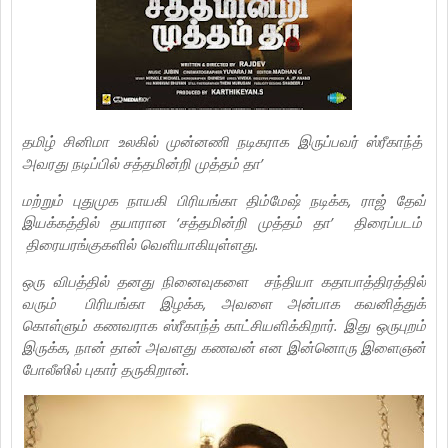
தமிழ் சினிமா உலகில் முன்னணி நடிகராக இருப்பவர் ஸ்ரீகாந்த்
அவரது நடிப்பில் சத்தமின்றி முத்தம் தா’
மற்றும் புதுமுக நாயகி பிரியங்கா திம்மேஷ் நடிக்க, ராஜ் தேவ்
இயக்கத்தில் தயாரான ‘சத்தமின்றி முத்தம் தா’ திரைப்படம்
திரையரங்குகளில் வெளியாகியுள்ளது.
ஒரு விபத்தில் தனது நினைவுகளை சந்தியா கதாபாத்திரத்தில்
வரும் பிரியங்கா இழக்க, அவளை அன்பாக கவனித்துக்
கொள்ளும் கணவராக ஸ்ரீகாந்த் காட்சியளிக்கிறார். இது ஒருபுறம்
இருக்க, நான் தான் அவளது கணவன் என இன்னொரு இளைஞன்
போலீஸில் புகார் தருகிறான்.