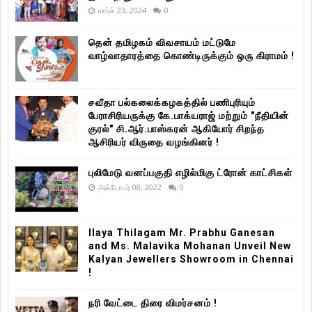
மார்ச் 23, 2024
0
தென் தமிழகம் விவசாயம் மட்டுமே
வாழ்வாதாரத்தை கொண்டிருக்கும் ஒரு கிராமம் !
சவீதா பல்கலைக்கழகத்தில் பணிபுரியும்
பேராசிரியருக்கு கே.பாக்யராஜ் மற்றும் "நீதியின்
குரல்" சி.ஆர்.பாஸ்கரன் ஆகியோர் சிறந்த
ஆசிரியர் விருதை வழங்கினர் !
புலிமேடு வனப்பகுதி எழில்மிகு ட்ரோன் காட்சிகள்
அக்டோபர் 08, 2022
0
Ilaya Thilagam Mr. Prabhu Ganesan
and Ms. Malavika Mohanan Unveil New
Kalyan Jewellers Showroom in Chennai
!
நரி வேட்டை திரை விமர்சனம் !