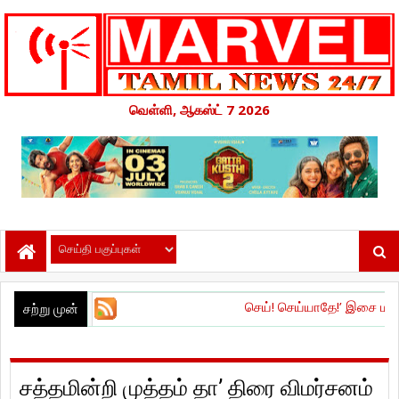
வெள்ளி, ஆகஸ்ட் 7 2026
செய்! செய்யாதே!’ இசை மற்றும் டிரெய்லர் வ
சற்று முன்
சத்தமின்றி முத்தம் தா’ திரை விமர்சனம்