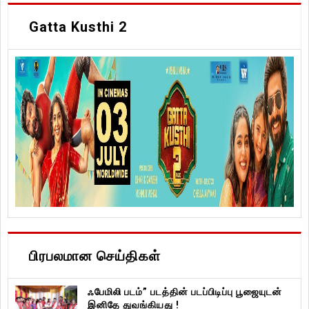
Gatta Kusthi 2
பிரபலமான செய்திகள்
ஃபேமிலி படம்” படத்தின் படப்பிடிப்பு பூஜையுடன்
இனிதே துவங்கியது !