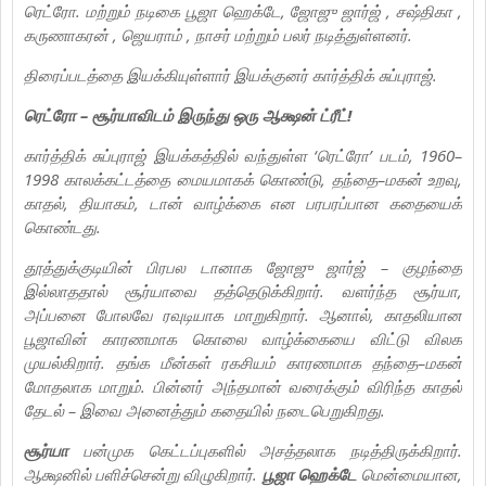
ரெட்ரோ. மற்றும் நடிகை பூஜா ஹெக்டே, ஜோஜு ஜார்ஜ் , சஷ்திகா ,
கருணாகரன் , ஜெயராம் , நாசர் மற்றும் பலர் நடித்துள்ளனர்.
திரைப்படத்தை இயக்கியுள்ளார் இயக்குனர் கார்த்திக் சுப்புராஜ்.
ரெட்ரோ – சூர்யாவிடம் இருந்து ஒரு ஆக்ஷன் ட்ரீட்!
கார்த்திக் சுப்புராஜ் இயக்கத்தில் வந்துள்ள ‘ரெட்ரோ’ படம், 1960–
1998 காலக்கட்டத்தை மையமாகக் கொண்டு, தந்தை–மகன் உறவு,
காதல், தியாகம், டான் வாழ்க்கை என பரபரப்பான கதையைக்
கொண்டது.
தூத்துக்குடியின் பிரபல டானாக ஜோஜு ஜார்ஜ் – குழந்தை
இல்லாததால் சூர்யாவை தத்தெடுக்கிறார். வளர்ந்த சூர்யா,
அப்பனை போலவே ரவுடியாக மாறுகிறார். ஆனால், காதலியான
பூஜாவின் காரணமாக கொலை வாழ்க்கையை விட்டு விலக
முயல்கிறார். தங்க மீன்கள் ரகசியம் காரணமாக தந்தை–மகன்
மோதலாக மாறும். பின்னர் அந்தமான் வரைக்கும் விரிந்த காதல்
தேடல் – இவை அனைத்தும் கதையில் நடைபெறுகிறது.
சூர்யா
பன்முக கெட்டப்புகளில் அசத்தலாக நடித்திருக்கிறார்.
ஆக்ஷனில் பளிச்சென்று விழுகிறார்.
பூஜா ஹெக்டே
மென்மையான,