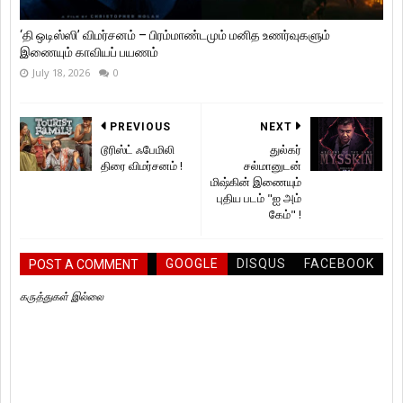
‘தி ஒடிஸ்ஸி’ விமர்சனம் – பிரம்மாண்டமும் மனித உணர்வுகளும்
இணையும் காவியப் பயணம்
July 18, 2026
0
PREVIOUS
NEXT
டூரிஸ்ட் ஃபேமிலி
துல்கர்
திரை விமர்சனம் !
சல்மானுடன்
மிஷ்கின் இணையும்
புதிய படம் "ஐ அம்
கேம்" !
GOOGLE
DISQUS
FACEBOOK
POST A COMMENT
கருத்துகள் இல்லை