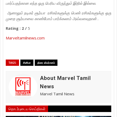
பார்ப்பதற்கான எந்த ஒரு பெரிய விருந்தும் இதில் இல்லை.
ஆனாலும் நடிகர் சூர்யா ரசிகர்களுக்கு பெண் ரசிகர்களுக்கு ஒரு
முறை சூர்யாவை காண்போம் பார்க்கலாம் அவ்வளவுதான் .
Rating : 2 /
5
Marveltamilnews.com
TAGS:
சினிமா
திரை விமர்சனம்
About Marvel Tamil
News
Marvel Tamil News
தொடர்புடைய செய்திகள்