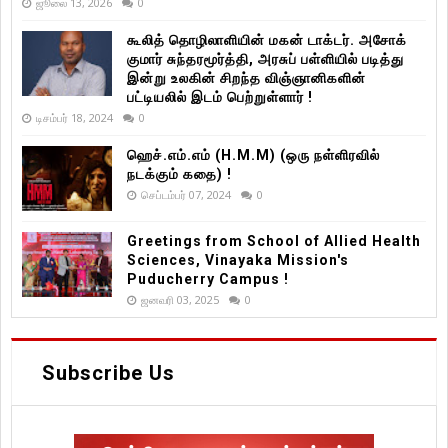
ஜூலை 13, 2026
0
கூலித் தொழிலாளியின் மகன் டாக்டர். அசோக்
குமார் சுந்தரமூர்த்தி, அரசுப் பள்ளியில் படித்து
இன்று உலகின் சிறந்த விஞ்ஞானிகளின்
பட்டியலில் இடம் பெற்றுள்ளார் !
டிசம்பர் 18, 2024
0
ஹெச்.எம்.எம் (H.M.M) (ஒரு நள்ளிரவில்
நடக்கும் கதை) !
செப்டம்பர் 07, 2024
0
Greetings from School of Allied Health
Sciences, Vinayaka Mission's
Puducherry Campus !
ஜனவரி 03, 2025
0
Subscribe Us