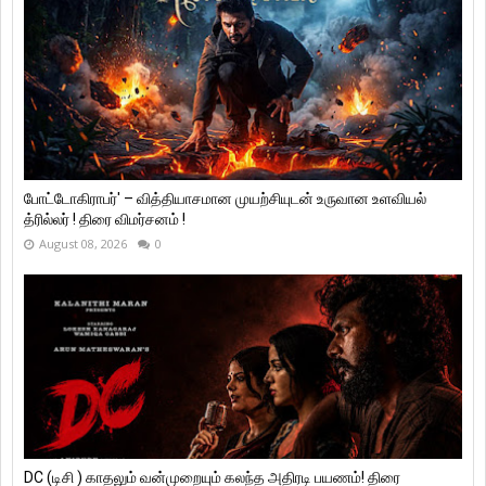
போட்டோகிராபர்' – வித்தியாசமான முயற்சியுடன் உருவான உளவியல்
த்ரில்லர் ! திரை விமர்சனம் !
August 08, 2026
0
DC (டிசி ) காதலும் வன்முறையும் கலந்த அதிரடி பயணம்! திரை