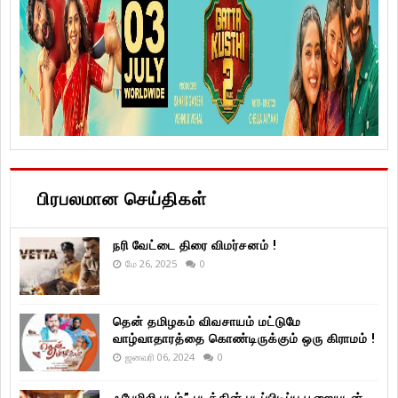
பிரபலமான செய்திகள்
நரி வேட்டை திரை விமர்சனம் !
மே 26, 2025
0
தென் தமிழகம் விவசாயம் மட்டுமே
வாழ்வாதாரத்தை கொண்டிருக்கும் ஒரு கிராமம் !
ஜனவரி 06, 2024
0