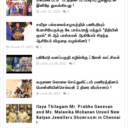
ஃபேமிலி படம்” படத்தின் படப்பிடிப்பு பூஜையுடன்
இனிதே துவங்கியது !
மார்ச் 23, 2024
0
சவீதா பல்கலைக்கழகத்தில் பணிபுரியும்
பேராசிரியருக்கு கே.பாக்யராஜ் மற்றும் "நீதியின்
குரல்" சி.ஆர்.பாஸ்கரன் ஆகியோர் சிறந்த
ஆசிரியர் விருதை வழங்கினர் !
பிப்ரவரி 27, 2025
0
புலிமேடு வனப்பகுதி எழில்மிகு ட்ரோன் காட்சிகள்
அக்டோபர் 08, 2022
0
கருணை கொலை செய்துவிட்டார் மணிரத்தினம்
பொன்னியின்செல்வன் 2 திரை விமர்சனம் !
ஏப்ரல் 28, 2023
0
Ilaya Thilagam Mr. Prabhu Ganesan
and Ms. Malavika Mohanan Unveil New
Kalyan Jewellers Showroom in Chennai
!