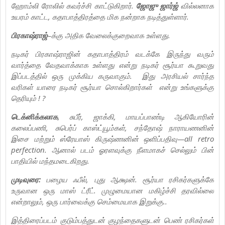
ஹோம்லி ரோலில் கவர்ச்சி காட்டுகிறார்.
ஜோஜு ஜார்ஜ்
வில்லனாக
உயரம் காட்ட, கதாபாத்திரத்தை மிக நன்றாக நடித்துள்ளார்.
பிரகாஷ்ராஜ்
–க்கு அதிக வேலைக்குறைவாக உள்ளது.
நடிகர் பிரகாஷ்ராஜின் கதாபாத்திரம் வடக்கே இருந்து வரும்
வார்த்தை வேதவாக்காக உள்ளது என்று நடிகர் சூர்யா கூறுவது
இப்படத்தில் ஒரு முக்கிய கருவாகும். இது அரசியல் சார்ந்த
வரிகள் யாரை நடிகர் சூர்யா சொல்கிறார்கள் என்று உங்களுக்கு
தெரியும் ! ?
டெக்னிக்கலாக
, சுபீர், ஜாக்கி, மாயப்பாண்டி ஆகியோரின்
கலைப்பணி, சுபெர்ப் காஸ்ட்யூம்கள், சந்தோஷ் நாராயணனின்
இசை மற்றும் ஸ்ரேயாஸ் கிருஷ்ணனின் ஒளிப்பதிவு—all retro
perfection. ஆனால் படம் ஓரளவுக்கு நீளமாகச் செல்லும் பின்
பாதியில் மந்தமடைகிறது.
முடிவுரை:
பழைய ஃபீல், புது ஆக்ஷன். சூர்யா ரசிகர்களுக்கே
உருவான ஒரு மாஸ் ட்ரீட். முழுமையான மகிழ்ச்சி தரவில்லை
என்றாலும், ஒரு பார்வைக்கு செம்மையாக இறுக்கு..
இத்திரைப்படம் குடும்பத்துடன் குழந்தைகளுடன் பெண் ரசிகர்கள்