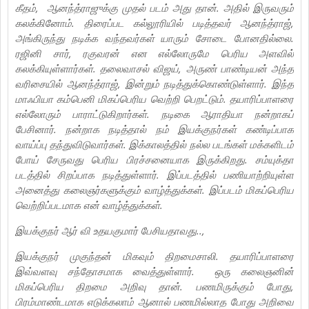
கீதம், ஆனந்த்ராஜுக்கு முதல் படம் அது தான். அதில் இருவரும்
கலக்கினோம். திரைப்பட கல்லூரியில் படித்தவர் ஆனந்த்ராஜ்,
அங்கிருந்து நடிக்க வந்தவர்கள் யாரும் சோடை போனதில்லை.
ரஜினி சார், ரகுவரன் என எல்லோருமே பெரிய அளவில்
கலக்கியுள்ளார்கள். தலைவாசல் விஜய், அருண் பாண்டியன் அந்த
வரிசையில் ஆனந்த்ராஜ், இன்றும் நடித்துக்கொண்டுள்ளார். இந்த
மாஃபியா கம்பெனி மிகப்பெரிய வெற்றி பெறட்டும். தயாரிப்பாளரை
எல்லோரும் பாராட்டுகிறார்கள். நடிகை ஆராதியா நன்றாகப்
பேசினார். நன்றாக நடித்தால் நம் இயக்குநர்கள் கண்டிப்பாக
வாய்ப்பு தந்துவிடுவார்கள். இக்காலத்தில் நல்ல படங்கள் மக்களிடம்
போய் சேருவது பெரிய பிரச்சனையாக இருக்கிறது. சம்யுக்தா
படத்தில் சிறப்பாக நடித்துள்ளார். இப்படத்தில் பணியாற்றியுள்ள
அனைத்து கலைஞர்களுக்கும் வாழ்த்துக்கள். இப்படம் மிகப்பெரிய
வெற்றிப்படமாக என் வாழ்த்துக்கள்.
இயக்குநர் ஆர் வி உதயகுமார் பேசியதாவது..,
இயக்குநர் முகுந்தன் மிகவும் திறமைசாலி. தயாரிப்பாளரை
இவ்வளவு சந்தோசமாக வைத்துள்ளார். ஒரு கலைஞனின்
மிகப்பெரிய திறமை அறிவு தான். பணமிருக்கும் போது,
பிரம்மாண்டமாக எடுக்கலாம் ஆனால் பணமில்லாத போது அறிவை