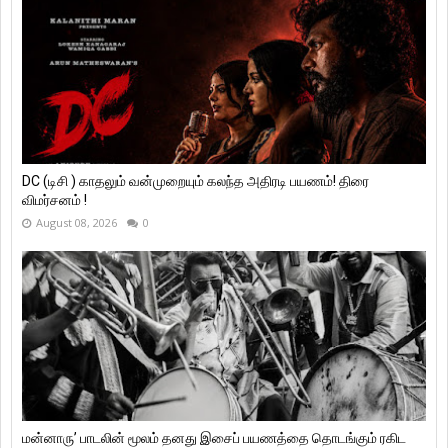
DC (டிசி ) காதலும் வன்முறையும் கலந்த அதிரடி பயணம்! திரை
விமர்சனம் !
August 08, 2026
0
மன்னாரு’ பாடலின் மூலம் தனது இசைப் பயணத்தை தொடங்கும் ரகிட