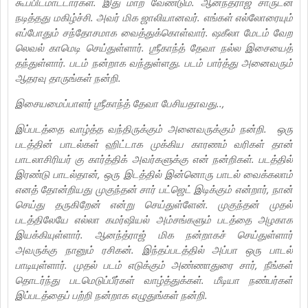
கூப்பிடமாட்டார்கள். இது மாற வேண்டும். ஆனந்த்ராஜ் சாருடன்
நடித்தது மகிழ்ச்சி. அவர் மிக ஜாலியானவர். எங்கள் எல்லோரையும்
எப்போதும் சந்தோசமாக வைத்துக்கொள்வார். ஷகீலா மேடம் வேற
லெவல் காமெடி செய்துள்ளார். ஶ்ரீகாந்த் தேவா நல்ல இசையைத்
தந்துள்ளார். படம் நன்றாக வந்துள்ளது. படம் பார்த்து அனைவரும்
ஆதரவு தாருங்கள் நன்றி.
இசையமைப்பாளர் ஶ்ரீகாந்த் தேவா பேசியதாவது..,
இப்படத்தை வாழ்த்த வந்திருக்கும் அனைவருக்கும் நன்றி. ஒரு
படத்தின் பாடல்கள் ஹிட்டாக முக்கிய காரணம் வரிகள் தான்
பாடலாசிரியர் கு கார்த்திக் அவர்களுக்கு என் நன்றிகள். படத்தில்
இரண்டு பாடல்தான், ஒரு இடத்தில் இன்னொரு பாடல் வைக்கலாம்
எனத் தோன்றியது முகுந்தன் சார் பட்ஜெட் இடிக்கும் என்றார், நான்
செய்து தருகிறேன் என்று செய்துள்ளேன். முகுந்தன் முதல்
படத்திலேயே எல்லா கமர்ஷியல் அம்சங்களும் படத்தை அழகாக
இயக்கியுள்ளார். ஆனந்த்ராஜ் மிக நன்றாகச் செய்துள்ளார்
அவருக்கு நானும் ரசிகன். இந்தப்படத்தில் அப்பா ஒரு பாடல்
பாடியுள்ளார். முதல் படம் எடுக்கும் அண்ணாதுரை சார், நீங்கள்
தொடர்ந்து படமெடுப்பீர்கள் வாழ்த்துக்கள். மீடியா நண்பர்கள்
இப்படத்தைப் பற்றி நன்றாக எழுதுங்கள் நன்றி.