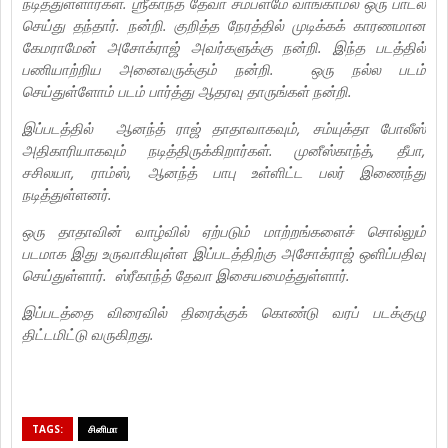
நடித்துள்ளார்கள். ஶ்ரீகாந்த் தேவா சம்பளமே வாங்காமல் ஒரு பாடல்
செய்து தந்தார். நன்றி. குறித்த நேரத்தில் முடிக்கக் காரணமான
கேமராமேன் அசோக்ராஜ் அவர்களுக்கு நன்றி. இந்த படத்தில்
பணியாற்றிய அனைவருக்கும் நன்றி. ஒரு நல்ல படம்
செய்துள்ளோம் படம் பார்த்து ஆதரவு தாருங்கள் நன்றி.
இப்படத்தில் ஆனந்த் ராஜ் தாதாவாகவும், சம்யுக்தா போலீஸ்
அதிகாரியாகவும் நடித்திருக்கிறார்கள். முனீஸ்காந்த், தீபா,
சசிலயா, ராம்ஸ், ஆனந்த் பாபு உள்ளிட்ட பலர் இணைந்து
நடித்துள்ளனர்.
ஒரு தாதாவின் வாழ்வில் ஏற்படும் மாற்றங்களைச் சொல்லும்
படமாக இது உருவாகியுள்ள இப்படத்திற்கு அசோக்ராஜ் ஒளிப்பதிவு
செய்துள்ளார். ஸ்ரீகாந்த் தேவா இசையமைத்துள்ளார்.
இப்படத்தை விரைவில் திரைக்குக் கொண்டு வரப் படக்குழு
திட்டமிட்டு வருகிறது.
TAGS:
சினிமா