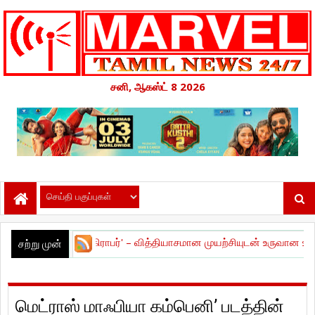
சனி, ஆகஸ்ட் 8 2026
கிராபர்' – வித்தியாசமான முயற்சியுடன் உருவான உளவியல் த்ரில்லர் ! திர
சற்று முன்
மெட்ராஸ் மாஃபியா கம்பெனி’ படத்தின்