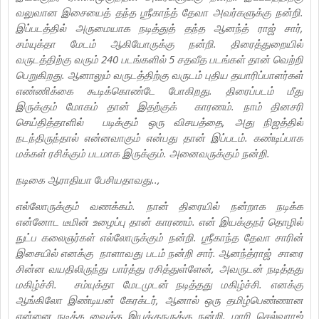
வலுவான இசையைத் தந்த ஶ்ரீகாந்த் தேவா அவர்களுக்கு நன்றி.
இப்படத்தில் அருமையாக நடித்துத் தந்த ஆனந்த் ராஜ் சார்,
சம்யுக்தா மேடம் ஆகியோருக்கு நன்றி. திரைத்துறையில்
வருடத்திற்கு வரும் 240 படங்களில் 5 சதவீத படங்கள் தான் வெற்றி
பெறுகிறது. ஆனாலும் வருடத்திற்கு வருடம் புதிய தயாரிப்பாளர்கள்
எண்ணிக்கை கூடிக்கொண்டே போகிறது. திரைப்படம் மீது
இருக்கும் மோகம் தான் இதற்குக் காரணம். நாம் தினசரி
செய்தித்தாளில் படிக்கும் ஒரு விசயத்தை, அது நிஜத்தில்
நடந்திருந்தால் என்னவாகும் என்பது தான் இப்படம். கண்டிப்பாக
மக்கள் ரசிக்கும் படமாக இருக்கும். அனைவருக்கும் நன்றி.
நடிகை ஆராதியா பேசியதாவது..,
எல்லோருக்கும் வணக்கம். நான் திரையில் நன்றாக நடிக்க
என்னோட டீமின் உழைப்பு தான் காரணம். என் இயக்குநர் தொழில்
நுட்ப கலைஞர்கள் எல்லோருக்கும் நன்றி. ஶ்ரீகாந்த தேவா சாரின்
இசையில் எனக்கு நாளாவது படம் நன்றி சார். ஆனந்த்ராஜ் சாரை
சின்ன வயதிலிருந்து பார்த்து ரசித்துள்ளேன், அவருடன் நடித்தது
மகிழ்ச்சி. சம்யுக்தா மேடமுடன் நடித்தது மகிழ்ச்சி. எனக்கு
ஆங்கிலோ இண்டியன் கேரக்டர், ஆனால் ஒரு தமிழ்பெண்ணான
என்னை நடிக்க வைத்த இயக்குநருக்கு நன்றி. மாரி செல்வராஜ்