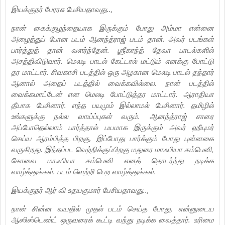
இயக்குநர் பேரரசு பேசியதாவது..,
நான் கைக்குழந்தையாக இருக்கும் போது அம்மா என்னை
அழைத்துப் போன படம் ஆனந்த்ராஜ் படம் தான். அவர் படங்கள்
பார்த்துத் தான் வளர்ந்தேன். ஶ்ரீகாந்த் தேவா பாடல்களில்
அசத்திவிடுவார். மெலடி பாடல் கேட்டால் மட்டும் எனக்கு போட்டு
தர மாட்டார். சிவகாசி படத்தில் ஒரு அழகான மெலடி பாடல் தந்தார்
ஆனால் அதைப் படத்தில் வைக்கவில்லை. நான் படத்தில்
வைக்கமாட்டேன் என மெலடி போட்டுத்தர மாட்டார். ஆராதியா
தீயாக பேசினார். எந்த பயமும் இல்லாமல் பேசினார். தமிழில்
உங்களுக்கு நல்ல வாய்ப்புகள் வரும். ஆனந்த்ராஜ் சாரை
அப்போதெல்லாம் பார்த்தால் பயமாக இருக்கும் அவர் ஹீயுமர்
செய்ய ஆரம்பித்த பிறகு, இப்போது பார்க்கும் போது புன்னகை
வருகிறது. இந்தப்பட வெற்றிக்குப்பிறகு மதுரை மாஃபியா கம்பெனி,
கோவை மாஃபியா கம்பெனி எனத் தொடர்ந்து நடிக்க
வாழ்த்துக்கள். படம் வெற்றி பெற வாழ்த்துக்கள்.
இயக்குநர் ஆர் வி உதயகுமார் பேசியதாவது..,
நான் சின்ன வயதில் முதல் படம் செய்த போது, என்னுடைய
ஆஸிஸ்டெண்ட் ஒருவரைக் கூட்டி வந்து நடிக்க வைத்தார். உரிமை