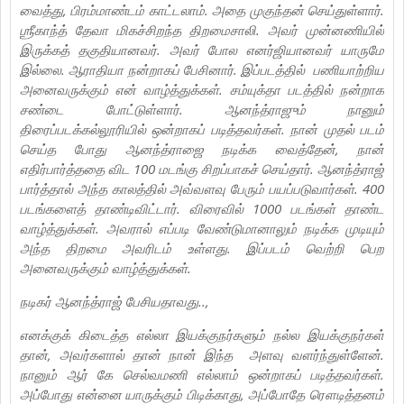
வைத்து, பிரம்மாண்டம் காட்டலாம். அதை முகுந்தன் செய்துள்ளார்.
ஶ்ரீகாந்த் தேவா மிகச்சிறந்த திறமைசாலி. அவர் முன்னணியில்
இருக்கத் தகுதியானவர். அவர் போல எனர்ஜியானவர் யாருமே
இல்லை. ஆராதியா நன்றாகப் பேசினார். இப்படத்தில் பணியாற்றிய
அனைவருக்கும் என் வாழ்த்துக்கள். சம்யுக்தா படத்தில் நன்றாக
சண்டை போட்டுள்ளார். ஆனந்த்ராஜும் நானும்
திரைப்படக்கல்லூரியில் ஒன்றாகப் படித்தவர்கள். நான் முதல் படம்
செய்த போது ஆனந்த்ராஜை நடிக்க வைத்தேன், நான்
எதிர்பார்த்ததை விட 100 மடங்கு சிறப்பாகச் செய்தார். ஆனந்த்ராஜ்
பார்த்தால் அந்த காலத்தில் அவ்வளவு பேரும் பயப்படுவார்கள். 400
படங்களைத் தாண்டிவிட்டார். விரைவில் 1000 படங்கள் தாண்ட
வாழ்த்துக்கள். அவரால் எப்படி வேண்டுமானாலும் நடிக்க முடியும்
அந்த திறமை அவரிடம் உள்ளது. இப்படம் வெற்றி பெற
அனைவருக்கும் வாழ்த்துக்கள்.
நடிகர் ஆனந்த்ராஜ் பேசியதாவது..,
எனக்குக் கிடைத்த எல்லா இயக்குநர்களும் நல்ல இயக்குநர்கள்
தான், அவர்களால் தான் நான் இந்த அளவு வளர்ந்துள்ளேன்.
நானும் ஆர் கே செல்வமணி எல்லாம் ஒன்றாகப் படித்தவர்கள்.
அப்போது என்னை யாருக்கும் பிடிக்காது, அப்போதே ரௌடித்தனம்