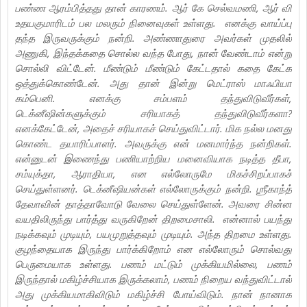
பண்ண ஆரம்பித்தது தான் காரணம். ஆர் கே செல்வமணி, ஆர் வி
உதயகுமாரிடம் பல மலரும் நினைவுகள் உள்ளது. எனக்கு வாய்ப்பு
தந்த இருவருக்கும் நன்றி. அண்ணாதுரை அவர்கள் முதலில்
அணுகி, இந்தக்கதை சொல்ல வந்த போது, நான் வேண்டாம் என்று
சொல்லி விட்டேன். மீண்டும் மீண்டும் கேட்டதால் கதை கேட்க
ஒத்துக்கொண்டேன். அது தான் இன்று மெட்ராஸ் மாஃபியா
கம்பெனி. எனக்கு சம்பளம் தந்துவிடுவீர்கள்,
டெக்னீஷின்களுக்கும் சரியாகத் தந்துவிடுவீர்களா?
எனக்கேட்டேன், அதைச் சரியாகச் செய்துவிட்டார். மிக நல்ல மனது
கொண்ட தயாரிப்பாளர். அவருக்கு என் மனமார்ந்த நன்றிகள்.
என்னுடன் இணைந்து பணியாற்றிய மனைவியாக நடித்த தீபா,
சம்யுக்தா, ஆராதியா, என எல்லோருமே மிகச்சிறப்பாகச்
செய்துள்ளனர். டெக்னீஷியன்கள் எல்லோருக்கும் நன்றி. ஶ்ரீகாந்த்
தேவாவின் தாத்தாவோடு வேலை செய்துள்ளேன். அவரை சின்ன
வயதிலிருந்து பார்த்து வருகிறேன் திறமைசாலி. என்னால் பயந்து
நடிக்கவும் முடியும், பயமுறுத்தவும் முடியும். அந்த திறமை உள்ளது.
குழந்தையாக இருந்து பார்க்கிறோம் என எல்லோரும் சொல்வது
பெருமையாக உள்ளது. பணம் மட்டும் முக்கியமில்லை, பணம்
இருந்தால் மகிழ்ச்சியாக இருக்கலாம், பணம் நிறைய வந்துவிட்டால்
அது முக்கியமாகிவிடும் மகிழ்ச்சி போய்விடும். நான் நானாக