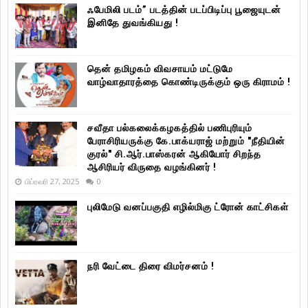
ஃபேமிலி படம்” படத்தின் படப்பிடிப்பு பூஜையுடன்
இனிதே துவங்கியது !
தென் தமிழகம் விவசாயம் மட்டுமே
வாழ்வாதாரத்தை கொண்டிருக்கும் ஒரு கிராமம் !
சவீதா பல்கலைக்கழகத்தில் பணிபுரியும்
பேராசிரியருக்கு கே.பாக்யராஜ் மற்றும் "நீதியின்
குரல்" சி.ஆர்.பாஸ்கரன் ஆகியோர் சிறந்த
ஆசிரியர் விருதை வழங்கினர் !
பிப்ரவரி 27, 2025
0
புலிமேடு வனப்பகுதி எழில்மிகு ட்ரோன் காட்சிகள்
நரி வேட்டை திரை விமர்சனம் !