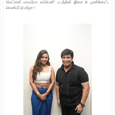
‘மெட்ராஸ் மாஃபியா கம்பெனி’ படத்தின் இசை & முன்னோட்ட
வெளியீட்டு விழா !