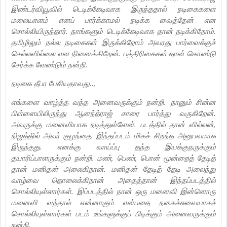
இண்டர்வியூவில் டெடிக்கேடிவாக இருந்ததால் நடிகைகளை
மலையாளம் எனப் பார்க்காமல் நடிக்க வைத்தேன் என
சொல்லியிருந்தார். நாங்களும் டெடிக்கேடிவாக தான் நடிக்கிறோம்.
தமிழிலும் நல்ல நடிகைகள் இருக்கிறோம் அவரது பார்வைக்குச்
செல்லவில்லை என நினைக்கிறேன். பத்திரிகைகள் தான் கொண்டு
சேர்க்க வேண்டும் நன்றி.
நடிகை தீபா பேசியதாவது..,
எங்களை வாழ்த்த வந்த அனைவருக்கும் நன்றி. நானும் சின்ன
பிள்ளையிலிருந்து ஆனந்த்ராஜ் சாரை பார்த்து வருகிறேன்.
அவருக்கு மனைவியாக நடித்துள்ளேன். படத்தில் தான் வில்லன்,
நிஜத்தில் அவர் குழந்தை. இந்தப்படம் மிகச் சிறந்த அனுபவமாக
இருந்தது. எனக்கு வாய்ப்பு தந்த இயக்குநருக்கும்
தயாரிப்பாளருக்கும் நன்றி. மண், பெண், பொன் மூன்றைத் தேடித்
தான் மனிதன் அலைகிறான். மனிதன் தேடித் தேடி அலைந்து
வாழ்வை தொலைக்கிறான் அதைத்தான் இந்தப்படத்தில்
சொல்லியுள்ளார்கள். இப்படத்தில் நான் ஒரு மனைவி இன்னொரு
மனைவி வந்தால் என்னாகும் என்பதை நகைச்சுவையாகச்
சொல்லியுள்ளார்கள் படம் உங்களுக்குப் பிடிக்கும் அனைவருக்கும்
நன்றி.