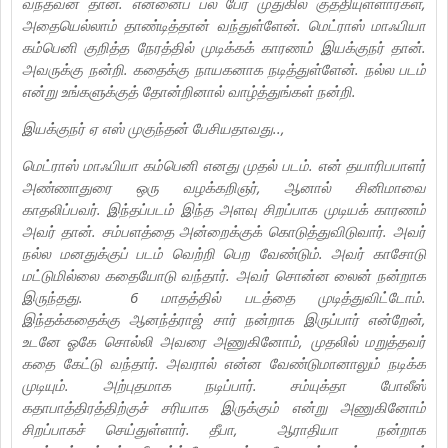
வந்தவன் தான். என்னைப் பல பேர் முதுகில் குத்தியுள்ளார்கள்,
அதையெல்லாம் தாண்டித்தான் வந்துள்ளேன். மெட்ராஸ் மாஃபியா
கம்பெனி குறித்த நேரத்தில் முடிக்கக் காரணம் இயக்குநர் தான்.
அவருக்கு நன்றி. கதைக்கு நாயகனாக நடித்துள்ளேன். நல்ல படம்
என்று உங்களுக்குத் தோன்றினால் வாழ்த்துங்கள் நன்றி.
இயக்குநர் ஏ எஸ் முகுந்தன் பேசியதாவது..,
மெட்ராஸ் மாஃபியா கம்பெனி எனது முதல் படம். என் தயாரிபபாளர்
அண்ணாதுரை ஒரு வழக்கறிஞர், ஆனால் சினிமாவை
காதலிப்பவர். இந்தப்படம் இந்த அளவு சிறப்பாக முடியக் காரணம்
அவர் தான். சம்பளத்தை அன்றைக்குக் கொடுத்துவிடுவார். அவர்
நல்ல மனதுக்குப் படம் வெற்றி பெற வேண்டும். அவர் காசோடு
மட்டுமில்லை கதையோடு வந்தார். அவர் சொன்ன லைன் நன்றாக
இருந்தது. 6 மாதத்தில் படத்தை முடித்துவிட்டோம்.
இந்தக்கதைக்கு ஆனந்த்ராஜ் சார் நன்றாக இருப்பார் என்றேன்,
உடனே ஓகே சொல்லி அவரை அணுகினோம், முதலில் மறுத்தவர்
கதை கேட்டு வந்தார். அவரால் என்ன வேண்டுமானாலும் நடிக்க
முடியும். அற்புதமாக நடிப்பார். சம்யுக்தா போலீஸ்
கதாபாத்திரத்திற்குச் சரியாக இருக்கும் என்று அணுகினோம்
சிறப்பாகச் செய்துள்ளார். தீபா, ஆராதியா நன்றாக