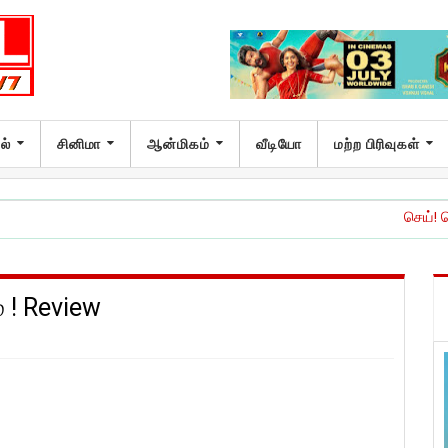
ல்
சினிமா
ஆன்மிகம்
வீடியோ
மற்ற பிரிவுகள்
செய்! செய்யாதே!’ இசை 
 ! Review