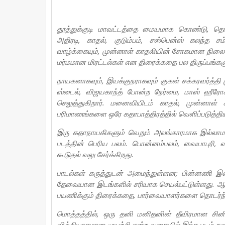
தூத்துக்குடி மாவட்டத்தை மையமாக கொண்டு, தொழி
அதிரடி, காதல், குடும்பம், சஸ்பென்ஸ் கலந்த
வாழ்க்கையும், முன்னாள் காதலியின் சோகமான நில
மர்மமான மிரட்டல்கள் என திரைக்கதை பல திருப்பங்கள
நாயகனாகவும், இயக்குநராகவும் குகன் சக்கரவர்த்தி ம
ஸ்டைல், விஜயகாந்த் போன்ற நேர்மை, மாஸ் ஹீரோ
செலுத்துகிறார். மனைவியிடம் காதல், முன்னாள
பரிமாணங்களை ஒரே கதாபாத்திரத்தில் வெளிப்படுத்தியி
இரு கதாநாயகிகளும் வெறும் அலங்காரமாக இல்லாமல்,
படத்தின் பெரிய பலம். பொன்னம்பலம், வையாபுரி, வா
கூடுதல் வலு சேர்க்கிறது.
பாடல்கள் கருத்துடன் அமைந்துள்ளன; பின்னணி இசை
தேவையான இடங்களில் சரியாக செயல்பட்டுள்ளது. ஆக்‌ஷ
பயணிக்கும் திரைக்கதை, பார்வையாளர்களை தொடர்ந்து
மொத்தத்தில், ஒரு தனி மனிதனின் தீவிரமான சினி
வித்தியாசமான முயற்சி என்ற வகையில் இந்த படம் கவன