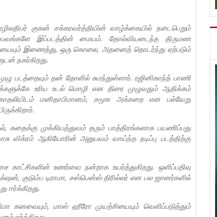
லதிபர் குகன் சக்கரவர்த்தியின் வாழ்க்கையில் நடைபெறும்
 சம்பவங்களே இப்படத்தின் மையம். தோல்வியடைந்த திருமண
ையையும் இணைத்து, ஒரு கொலை, அதனைத் தொடர்ந்து ஏற்படும்
ுடன் நகர்கிறது.
ுழு படத்தையும் தன் தோளில் சுமந்துள்ளார். ரஜினிகாந்த் பாணி
க்களுக்கே உரிய உடல் மொழி என திரை முழுவதும் ஆதிக்கம்
் காதலியிடம் மனிதாபிமானம், சமூக அக்கறை என பல்வேறு
ருக்கிறார்.
 கதைக்கு முக்கியத்துவம் தரும் பாத்திரங்களாக பயணிப்பது
சு விக்ரம் ஆகியோரின் அனுபவம் வாய்ந்த நடிப்பு படத்திற்கு
 காட்சிகளின் உணர்வை நன்றாக உயர்த்துகிறது. ஒளிப்பதிவு
ன், குடும்ப டிராமா, சஸ்பென்ஸ் திரில்லர் என பல ஜானர்களில்
 ஈர்க்கிறது.
மா கனவையும், மாஸ் ஹீரோ முயற்சியையும் வெளிப்படுத்தும்
ம் ஈர்க்கிறது.