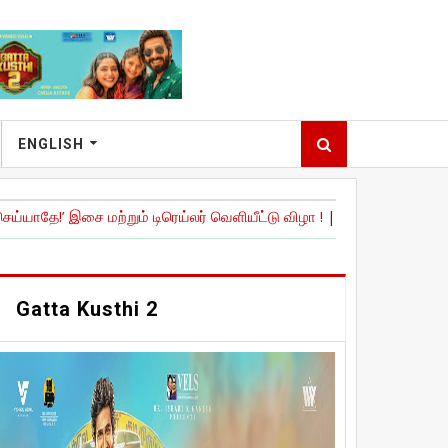
ENGLISH
மற்றும் டிரெய்லர் வெளியீட்டு விழா !
|
நேச்சுரல் ஸ்டார்' நானி நடித்திருக
Gatta Kusthi 2