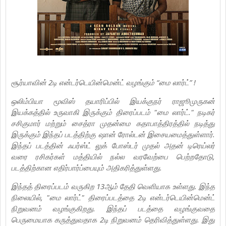
சூர்யாவின் 2டி என்டர்டெயின்மென்ட் வழங்கும் “மை லார்ட்” !
ஒலிம்பியா மூவிஸ் தயாரிப்பில் இயக்குநர் ராஜூமுருகன்
இயக்கத்தில் உருவாகி இருக்கும் திரைப்படம் "மை லார்ட்." நடிகர்
சசிகுமார் மற்றும் சைத்ரா முதன்மை கதாபாத்திரத்தில் நடித்து
இருக்கும் இந்தப் படத்திற்கு ஷான் ரோல்டன் இசையமைத்துள்ளார்.
இந்தப் படத்தின் ஃபர்ஸ்ட் லுக் போஸ்டர் முதல் அதன் டிரெய்லர்
வரை ரசிகர்கள் மத்தியில் நல்ல வரவேற்பை பெற்றதோடு,
படத்திற்கான எதிர்பார்ப்பையும் அதிகரித்துள்ளது.
இந்தத் திரைப்படம் வருகிற 13ஆம் தேதி வெளியாக உள்ளது. இந்த
நிலையில், "மை லார்ட்" திரைப்படத்தை 2டி என்டர்டெயின்மென்ட்
நிறுவனம் வழங்குகிறது. இந்தப் படத்தை வழங்குவதை
பெருமையாக கருத்துவதாக 2டி நிறுவனம் தெரிவித்துள்ளது. இது