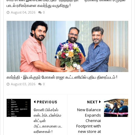
பாடல் ரசிகர்களை கவர்ந்து வருகிறது !
August 04, 2026
0
கார்த்தி - இயக்குநர் மோகன் ராஜா கூட்டணியில் புதிய திரைப்படம் !
August 03, 2026
0
PREVIOUS
NEXT
சோனி பிக்சர்ஸ்
New Balance
என்டர்டெயின்மெ
Expands
ன்ட்டின்
Chennai
அட்டகாசமான பட
Footprint with
வரிசைகள் !
new store at