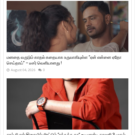
மனதை வருடும் காதல் கதையாக உருவாகியுள்ள “ஏன் என்னை ஏதோ
செய்தாய்” – டீசர் வெளியானது !
August 04, 2026
0
சாம் சி எஸ் இசையில் மிரட்டும் “ரத்தத்த தா” – டிமான்டி காலனி 3 முதல்