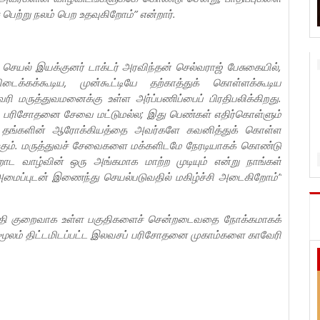
 பெற்று நலம் பெற உதவுகிறோம்” என்றார்.
ெயல் இயக்குனர் டாக்டர் அரவிந்தன் செல்வராஜ் பேசுகையில்,
ைக்கக்கூடிய, முன்கூட்டியே தற்காத்துக் கொள்ளக்கூடிய
 மருத்துவமனைக்கு உள்ள அர்ப்பணிப்பைப் பிரதிபலிக்கிறது.
் பரிசோதனை சேவை மட்டுமல்ல; இது பெண்கள் எதிர்கொள்ளும்
தி, தங்களின் ஆரோக்கியத்தை அவர்களே கவனித்துக் கொள்ள
ாகும். மருத்துவச் சேவைகளை மக்களிடமே நேரடியாகக் கொண்டு
றாட வாழ்வின் ஒரு அங்கமாக மாற்ற முடியும் என்று நாங்கள்
அமைப்புடன் இணைந்து செயல்படுவதில் மகிழ்ச்சி அடைகிறோம்”
் வசதி குறைவாக உள்ள பகுதிகளைச் சென்றடைவதை நோக்கமாகக்
 மூலம் திட்டமிடப்பட்ட இலவசப் பரிசோதனை முகாம்களை காவேரி