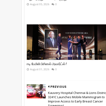
August 05, 2026
0
ஈடி பேமிலி பிசினஸ் அவார்ட்ஸ் !
August 01, 2026
0
PREVIOUS
Kauvery Hospital Chennai & Lions Distric
3241C Launches Mobile Mammogram to
Improve Access to Early Breast Cancer
Screening !