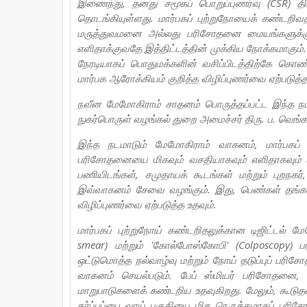
இணைந்து, தனது சமூகப் பொறுப்புணர்வு (CSR) தி
தொடங்கியுள்ளது. மார்பகப் புற்றுநோயைக் கண்ட
மருத்துவமனை அல்லது பரிசோதனை மையங்களுக்குச
எளிதாக்குவதே இத்திட்டத்தின் முக்கிய நோக்கமாகு
நேரடியாகப் பொதுமக்களின் வசிப்பிடத்திற்கே கொண
மார்பக ஆரோக்கியம் குறித்த விழிப்புணர்வை ஏற்படுத்தவ
நவீன மேமோகிராம் சாதனம் பொருத்தப்பட்ட இந்த நடம
நுகர்பொருள் வழங்கல் துறை அமைச்சர் திரு. ப. வெ
இந்த நடமாடும் மேமோகிராம் வாகனம், மார்பகப் ப
பரிசோதனையை மிகவும் வசதியாகவும் எளிதாகவும் வழங
பணியிடங்கள், சமுதாயக் கூடங்கள் மற்றும் புறநகர்
இவ்வாகனம் சேவை வழங்கும். இது, பெண்கள் தங்கள
விழிப்புணர்வை ஏற்படுத்த உதவும்.
மார்பகப் புற்றுநோய் கண்டறிதலுக்கான டிஜிட்டல் ம
smear) மற்றும் 'கோல்போஸ்கோபி' (Colposcopy
ஒட்டுமொத்த நல்வாழ்வு மற்றும் நோய் தடுப்புப் பர
வாகனம் செயல்படும். பேப் ஸ்மியர் பரிசோதனை, 
மாறுபாடுகளைக் கண்டறிய உதவுகிறது. மேலும், கூடு
கர்ப்பப்பை வாய் பகுதியை மிக நெருக்கமாகப் பரிச