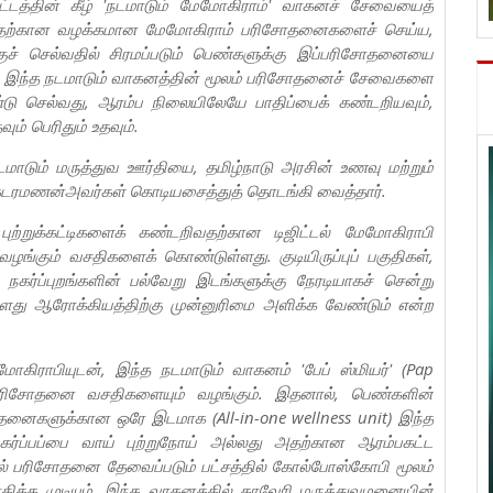
ட்டத்தின் கீழ் 'நடமாடும் மேமோகிராம்' வாகனச் சேவையைத்
றிவதற்கான வழக்கமான மேமோகிராம் பரிசோதனைகளைச் செய்ய,
் செல்வதில் சிரமப்படும் பெண்களுக்கு இப்பரிசோதனையை
ம். இந்த நடமாடும் வாகனத்தின் மூலம் பரிசோதனைச் சேவைகளை
்டு செல்வது, ஆரம்ப நிலையிலேயே பாதிப்பைக் கண்டறியவும்,
ும் பெரிதும் உதவும்.
ாடும் மருத்துவ ஊர்தியை, தமிழ்நாடு அரசின் உணவு மற்றும்
ங்கடரமணன்அவர்கள் கொடியசைத்துத் தொடங்கி வைத்தார்.
ுற்றுக்கட்டிகளைக் கண்டறிவதற்கான டிஜிட்டல் மேமோகிராபி
்கும் வசதிகளைக் கொண்டுள்ளது. குடியிருப்புப் பகுதிகள்,
, நகர்ப்புறங்களின் பல்வேறு இடங்களுக்கு நேரடியாகச் சென்று
து ஆரோக்கியத்திற்கு முன்னுரிமை அளிக்க வேண்டும் என்ற
ேமோகிராபியுடன், இந்த நடமாடும் வாகனம் 'பேப் ஸ்மியர்' (Pap
) பரிசோதனை வசதிகளையும் வழங்கும். இதனால், பெண்களின்
ிசோதனைகளுக்கான ஒரே இடமாக (All-in-one wellness unit) இந்த
கர்ப்பப்பை வாய் புற்றுநோய் அல்லது அதற்கான ஆரம்பகட்ட
தல் பரிசோதனை தேவைப்படும் பட்சத்தில் கோல்போஸ்கோபி மூலம்
ோதிக்க முடியும். இந்த வாகனத்தில் காவேரி மருத்துவமனையின்