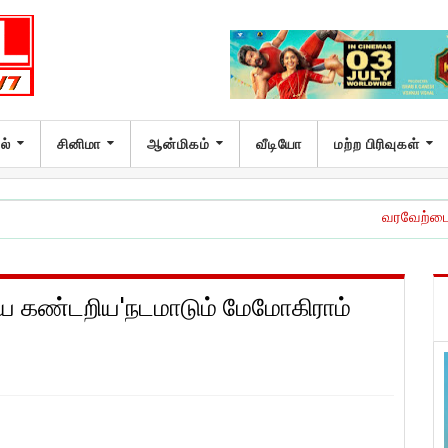
ல்
சினிமா
ஆன்மிகம்
வீடியோ
மற்ற பிரிவுகள்
வரவேற்பைக் குவிக்கும் ‘மாஸ
ியே கண்டறிய'நடமாடும் மேமோகிராம்