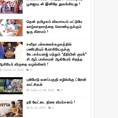
பூஜையுடன் இனிதே துவங்கியது !
தென் தமிழகம் விவசாயம் மட்டுமே
வாழ்வாதாரத்தை கொண்டிருக்கும்
ஒரு கிராமம் !
சவீதா பல்கலைக்கழகத்தில்
பணிபுரியும் பேராசிரியருக்கு
கே.பாக்யராஜ் மற்றும் "நீதியின் குரல்"
சி.ஆர்.பாஸ்கரன் ஆகியோர் சிறந்த
ஆசிரியர் விருதை வழங்கினர் !
பிப்ரவரி 27, 2025
0
புலிமேடு வனப்பகுதி எழில்மிகு ட்ரோன்
காட்சிகள்
அக்டோபர் 08, 2022
0
நரி வேட்டை திரை விமர்சனம் !
மே 26, 2025
0