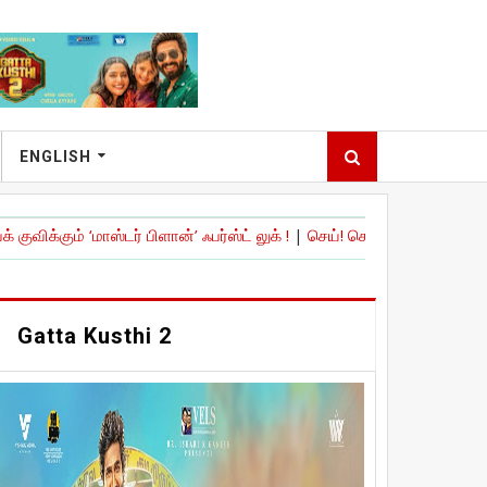
ENGLISH
்டர் பிளான்’ ஃபர்ஸ்ட் லுக் !
|
செய்! செய்யாதே!’ இசை மற்றும் டிரெய்லர் 
Gatta Kusthi 2