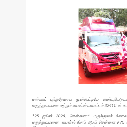
e
t
t
t
r
b
t
e
s
e
o
e
r
A
o
r
e
p
k
s
p
t
மார்பகப் புற்றுநோயை முன்கூட்டியே கண்டறிய
மருத்துவமனை மற்றும் லயன்ஸ் மாவட்டம் 3241C-ன் கூட்
*25 ஜூன் 2026, சென்னை:* மருத்துவச் சேவைய
மருத்துவமனை, லயன்ஸ் கிளப் ஆஃப் சென்னை KVG அ