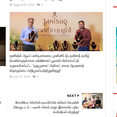
August 05, 2026
0
தனிஷ்க் ஆடிப் பண்டிகையை முன்னிட்டு, நவீனத் தமிழ்
பெண்களுக்காக மல்லிகைப் பூவால் ஈர்க்கப்பட்டு
உருவாக்கப்பட்ட 'நறுமுகை' அன்கட் வைர ஆபரணத்
தொகுப்பை அறிமுகப்படுத்துகிறது!
July 31, 2026
0
NEXT
t
ரோமியோ பிக்சர்ஸ் தயாரிப்பில் விக்ரம் பிரபுவின்
26வது படம் – யுவன் சங்கர் ராஜா இசையில் புதிய
கமர்ஷியல் விருந்து!