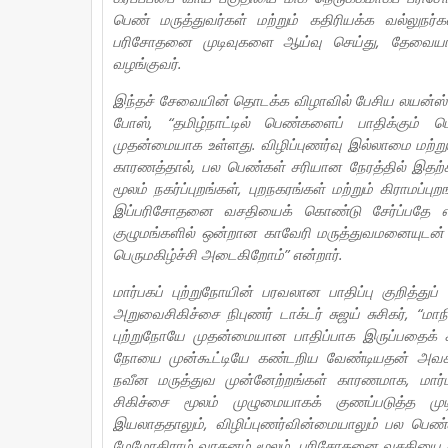
பெண் மருத்துவர்கள் மற்றும் கதிரியக்க வல்லுநர்
பரிசோதனை முடிவுகளை ஆய்வு செய்து, தேவையா
வழங்குவர்.
இந்தச் சேவையின் தொடக்க விழாவில் பேசிய லயன்ஸ் 
போஸ், “தமிழ்நாட்டில் பெண்களைப் பாதிக்கும் ப
முதன்மையாக உள்ளது. விழிப்புணர்வு இல்லாமை மற்ற
காரணத்தால், பல பெண்கள் சரியான நேரத்தில் இதற
மூலம் நகர்ப்புறங்கள், புறநகரங்கள் மற்றும் கிராமப்
இப்பரிசோதனை வசதியைக் கொண்டு சேர்ப்பதே எங்
குழுமங்களில் ஒன்றான காவேரி மருத்துவமனையுடன் இ
பெருமகிழ்ச்சி அடைகிறோம்” என்றார்.
மார்பகப் புற்றுநோயின் பரவலான பாதிப்பு குறித்து
அறுவைசிகிச்சை நிபுணர் டாக்டர் சுஜய் சுசிகர், “ம
புற்றுநோயே முதன்மையான பாதிப்பாக இருப்பதைக் 
நோயை முன்கூட்டியே கண்டறிய வேண்டியதன் அவசியத்
நவீன மருத்துவ முன்னேற்றங்கள் காரணமாக, மார்
சிகிச்சை மூலம் முழுமையாகக் குணப்படுத்த 
இயலாததாலும், விழிப்புணர்வின்மையாலும் பல பெண
மேமோகிராம் வாகனம் மூலம், பரிசோதனை வசதியை அவ