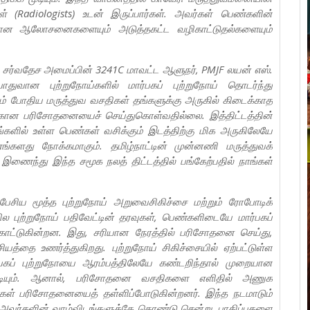
கள் (Radiologists) உடன் இருப்பார்கள். அவர்கள் பெண்களின்
ன ஆலோசனைகளையும் அடுத்தகட்ட வழிகாட்டுதல்களையும்
சர்வதேச அமைப்பின் 3241C மாவட்ட ஆளுநர், PMJF லயன் எஸ்.
ொதுவான புற்றுநோய்களில் மார்பகப் புற்றுநோய் தொடர்ந்து
ும் போதிய மருத்துவ வசதிகள் தங்களுக்கு அருகில் கிடைக்காத
்கான பரிசோதனையைச் செய்துகொள்வதில்லை. இத்திட்டத்தின்
புறங்களில் உள்ள பெண்கள் வசிக்கும் இடத்திற்கு மிக அருகிலேயே
களது நோக்கமாகும். தமிழ்நாட்டின் முன்னணி மருத்துவக்
ணைந்து இந்த சமூக நலத் திட்டத்தில் பங்கேற்பதில் நாங்கள்
ப் பேசிய மூத்த புற்றுநோய் அறுவைசிகிச்சை மற்றும் ரோபோடிக்
ாநில புற்றுநோய் பதிவேட்டின் தரவுகள், பெண்களிடையே மார்பகப்
காட்டுகின்றன. இது, சரியான நேரத்தில் பரிசோதனை செய்து,
தை உணர்த்துகிறது. புற்றுநோய் சிகிச்சையில் ஏற்பட்டுள்ள
பகப் புற்றுநோயை ஆரம்பத்திலேயே கண்டறிந்தால் முறையான
முடியும். ஆனால், பரிசோதனை வசதிகளை எளிதில் அணுக
்கள் பரிசோதனையைத் தள்ளிப்போடுகின்றனர். இந்த நடமாடும்
ர்களின் வாழ்விடங்களுக்கே கொண்டு சென்று, பாதிப்புகளை