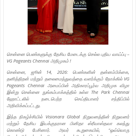
சென்னை பெண்களுக்கு தேசிய மேடைக்கு செல்ல புதிய வாய்ப்பு –
VG Pageants Chennai அறிமுகம் !
சென்னை, ஜூன் 14, 2026: பெண்களின் தன்னம்பிக்கை,
தனித்திறன் மற்றும் தலைமைத்துவத்தை வளர்க்கும் நோக்கில் VG
Pageants Chennai அமைப்பின் அதிகாரப்பூர்வ அறிமுக விழா
இன்று சென்னை நுங்கம்பாக்கத்தில் உள்ள The Park Chennai
ஹோட்டலில் நடைபெற்ற செய்தியாளர் சந்திப்பில்
அறிவிக்கப்பட்டது.
இந்த நிகழ்ச்சியில் Visionara Global நிறுவனத்தின் நிறுவனர்
மற்றும் தேசிய இயக்குநரான பினிதா ஸ்ரீவாஸ்தவா கலந்து
கொண்டு பேசினார். அவர் கூறுகையில், “ஒவ்வொரு