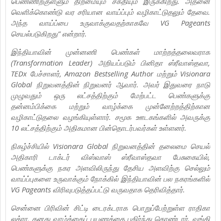
பெண்ணிற்குள்ளும் திறமையும் சக்தியும் இருக்கிறது. அதனை
வெளிக்கொண்டு வர சரியான வாய்ப்பும் வழிகாட்டுதலும் தேவை.
அந்த வாய்ப்பை உருவாக்குவதற்காகவே VG Pageants
செயல்படுகிறது” என்றார்.
இந்தியாவின் முன்னணி பெண்கள் மாற்றத்தலைவராக
(Transformation Leader) அறியப்படும் பினிதா ஸ்ரீவாஸ்தவா,
TEDx பேச்சாளர், Amazon Bestselling Author மற்றும் Visionara
Global நிறுவனத்தின் நிறுவனர் ஆவார். அவர் இதுவரை நாடு
முழுவதும் ஒரு லட்சத்திற்கும் மேற்பட்ட பெண்களுக்கு
தன்னம்பிக்கை மற்றும் வாழ்க்கை முன்னேற்றத்திற்கான
வழிகாட்டுதலை வழங்கியுள்ளார். சமூக ஊடகங்களில் அவருக்கு
10 லட்சத்திற்கும் அதிகமான பின்தொடர்பவர்கள் உள்ளனர்.
நிகழ்ச்சியில் Visionara Global நிறுவனத்தின் தலைமை செயல்
அதிகாரி டாக்டர் விஸ்வாஸ் ஸ்ரீவாஸ்தவா பேசுகையில்,
பெண்களுக்கு நகர அளவிலிருந்து தேசிய அளவிற்கு செல்லும்
வாய்ப்புகளை உருவாக்கும் நோக்கில் இந்தியாவின் பல நகரங்களில்
VG Pageants விரிவுபடுத்தப்பட்டு வருவதாக தெரிவித்தார்.
சென்னை பிரிவின் சிட்டி டைரக்டராக பொறுப்பேற்றுள்ள ராதிகா
லக்ரா, தனது வாழ்க்கைப் பயணத்தை பகிர்ந்து கொண்டார். வங்கி