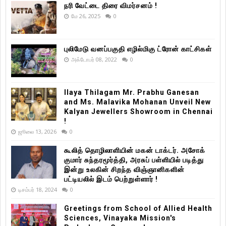
நரி வேட்டை திரை விமர்சனம் !
மே 26, 2025
0
புலிமேடு வனப்பகுதி எழில்மிகு ட்ரோன் காட்சிகள்
அக்டோபர் 08, 2022
0
Ilaya Thilagam Mr. Prabhu Ganesan
and Ms. Malavika Mohanan Unveil New
Kalyan Jewellers Showroom in Chennai
!
ஜூலை 13, 2026
0
கூலித் தொழிலாளியின் மகன் டாக்டர். அசோக்
குமார் சுந்தரமூர்த்தி, அரசுப் பள்ளியில் படித்து
இன்று உலகின் சிறந்த விஞ்ஞானிகளின்
பட்டியலில் இடம் பெற்றுள்ளார் !
டிசம்பர் 18, 2024
0
Greetings from School of Allied Health
Sciences, Vinayaka Mission's