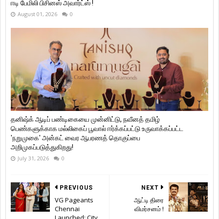
ஈடி பேமிலி பிசினஸ் அவார்ட்ஸ் !
August 01, 2026
0
தனிஷ்க் ஆடிப் பண்டிகையை முன்னிட்டு, நவீனத் தமிழ்
பெண்களுக்காக மல்லிகைப் பூவால் ஈர்க்கப்பட்டு உருவாக்கப்பட்ட
'நறுமுகை' அன்கட் வைர ஆபரணத் தொகுப்பை
அறிமுகப்படுத்துகிறது!
July 31, 2026
0
PREVIOUS
NEXT
VG Pageants
ஆட்டி திரை
Chennai
விமர்சனம் !
Launched; City