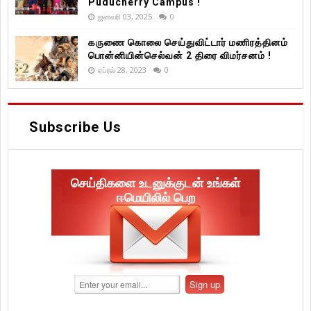
Puducherry Campus !
ஜனவரி 03, 2025
0
கருணை கொலை செய்துவிட்டார் மணிரத்தினம்
பொன்னியின்செல்வன் 2 திரை விமர்சனம் !
ஏப்ரல் 28, 2023
0
Subscribe Us
செய்திகளை உடனுக்குடன் உங்கள்
ஈமெயிலில் பெற