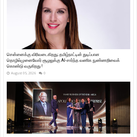
சென்னைக்கு விரிவடைகிறது; தமிழ்நாட்டின் துடிப்பான
தொழில்முனைவோர் சூழலுக்கு AI-சார்ந்த வணிக நுண்ணறிவைக்
கொண்டு வருகிறது !
August 05, 2026
0