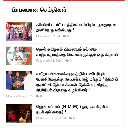
பிரபலமான செய்திகள்
ஃபேமிலி படம்” படத்தின் படப்பிடிப்பு பூஜையுடன்
இனிதே துவங்கியது !
மார்ச் 23, 2024
0
தென் தமிழகம் விவசாயம் மட்டுமே
வாழ்வாதாரத்தை கொண்டிருக்கும் ஒரு கிராமம் !
ஜனவரி 06, 2024
0
சவீதா பல்கலைக்கழகத்தில் பணிபுரியும்
பேராசிரியருக்கு கே.பாக்யராஜ் மற்றும் "நீதியின்
குரல்" சி.ஆர்.பாஸ்கரன் ஆகியோர் சிறந்த
ஆசிரியர் விருதை வழங்கினர் !
பிப்ரவரி 27, 2025
0
ஹெச்.எம்.எம் (H.M.M) (ஒரு நள்ளிரவில்
நடக்கும் கதை) !
செப்டம்பர் 07, 2024
0